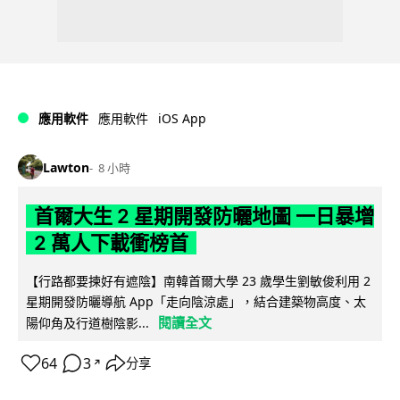
iOS App
應用軟件
應用軟件
Lawton
8 小時
首爾大生 2 星期開發防曬地圖 一日暴增
2 萬人下載衝榜首
【行路都要揀好有遮陰】南韓首爾大學 23 歲學生劉敏俊利用 2
星期開發防曬導航 App「走向陰涼處」，結合建築物高度、太
閱讀全文
陽仰角及行道樹陰影...
64
3
分享
↗