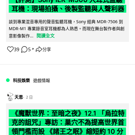
耳機：現場拍攝、後製監聽與人聲利器
談到專業混音專用的聲音監聽耳機，Sony 經典 MDR-7506 到
MDR-M1 專業錄音室耳機都為人熟悉。而現在舞台製作者與創
閱讀全文
意影像製作...
39
5
分享
↗
科技娛樂
遊戲情報
天恩
2 日
《魔獸世界：至暗之夜》12.1 「烏拉特
克的詛咒」專訪：巢穴不為提高世界首
領門檻而設 《諸王之眠》縮短約 10 分