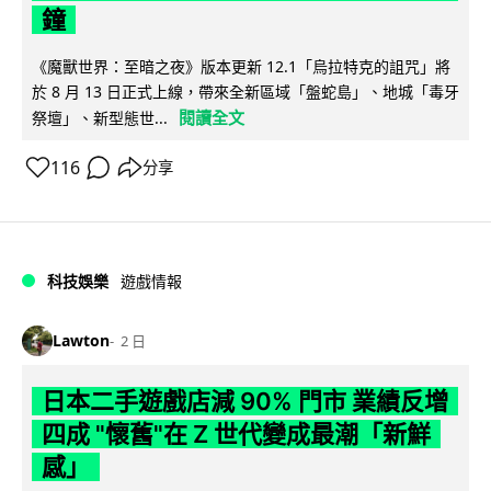
鐘
《魔獸世界：至暗之夜》版本更新 12.1「烏拉特克的詛咒」將
於 8 月 13 日正式上線，帶來全新區域「盤蛇島」、地城「毒牙
閱讀全文
祭壇」、新型態世...
116
分享
科技娛樂
遊戲情報
Lawton
2 日
日本二手遊戲店減 90% 門市 業績反增
四成 "懷舊"在 Z 世代變成最潮「新鮮
感」