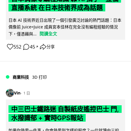
直播系統 在日本技術界成為話題
日本 AI 技術界近日出現了一個引發廣泛討論的熱門話題：日本
偶像前 Juice=Juice 成員宮本佳林在完全沒有編程經驗的情況
閱讀全文
下，僅憑藉與...
552
45
分享
↗
商業科技
3D 打印
Vin
1 日
中三巴士鐵路迷 自製紙皮遙控巴士 門,
水撥識郁 + 實時GPS報站
如果你熱愛一件事，你會熱愛到怎樣的程度？一位就讀中三的