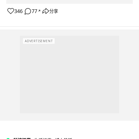
346
77
分享
↗
ADVERTISEMENT