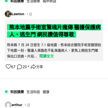
科技娛樂
生活娛樂
城中熱話
Lawton
1 日
熊本地震手術室驚魂片瘋傳 醫護保護病
人、逃生門 網民讚值得尊敬
熊本縣 7 月 28 日發生 7.1 級地震，熊本綜合醫院手術室鏡頭拍
下地震一刻，醫護人員臨危不亂保護病人，更馬上開逃生門確
閱讀全文
保出口流通。片段...
67
20
分享
↗
科技娛樂
生活科技
健康
arthur
1 日