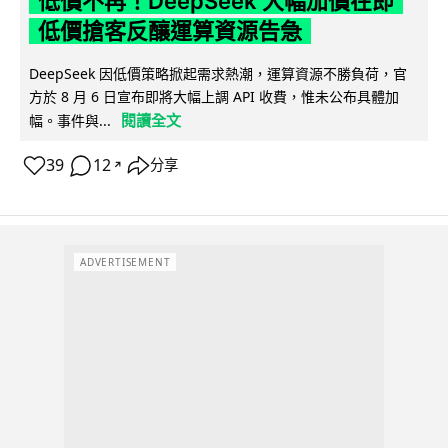
低價不再！DeepSeek 大幅加價在即
低價搶客反釀運算資源告急
DeepSeek 因低價策略掀起需求熱潮，運算資源不勝負荷，官
方於 8 月 6 日宣布即將大幅上調 API 收費，惟未公布具體加
閱讀全文
幅。事件與...
39
12
分享
↗
ADVERTISEMENT