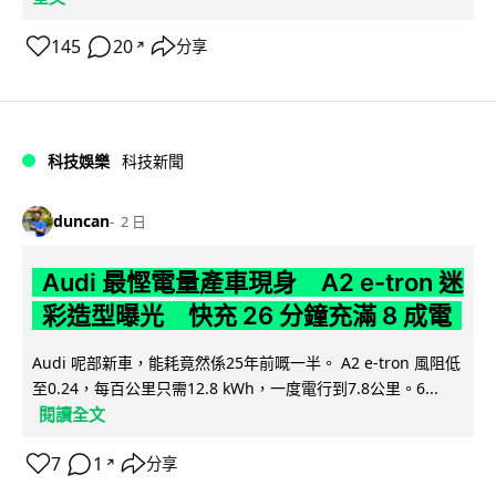
145
20
分享
↗
科技娛樂
科技新聞
duncan
2 日
Audi 最慳電量產車現身 A2 e-tron 迷
彩造型曝光 快充 26 分鐘充滿 8 成電
Audi 呢部新車，能耗竟然係25年前嘅一半。 A2 e-tron 風阻低
至0.24，每百公里只需12.8 kWh，一度電行到7.8公里。6...
閱讀全文
7
1
分享
↗