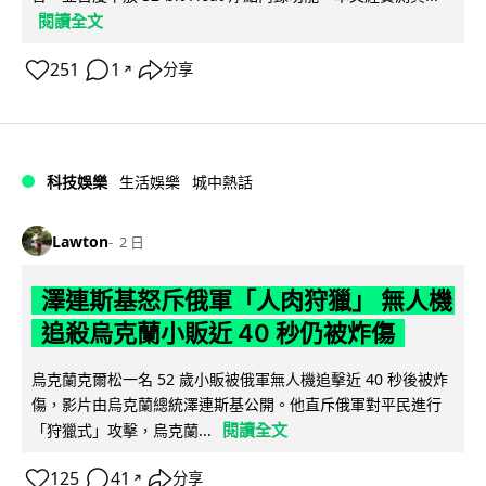
閱讀全文
251
1
分享
↗
科技娛樂
生活娛樂
城中熱話
Lawton
2 日
澤連斯基怒斥俄軍「人肉狩獵」 無人機
追殺烏克蘭小販近 40 秒仍被炸傷
烏克蘭克爾松一名 52 歲小販被俄軍無人機追擊近 40 秒後被炸
傷，影片由烏克蘭總統澤連斯基公開。他直斥俄軍對平民進行
閱讀全文
「狩獵式」攻擊，烏克蘭...
125
41
分享
↗