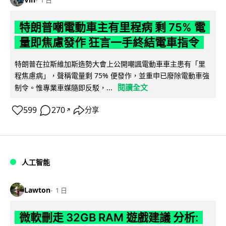
特朗普嘲電動車主有里程病 剩 75% 電
量即焦慮發作 狂言一手終結電車指令
特朗普在拉斯維加斯造勢大會上公開嘲諷電動車車主患有「里
程焦慮病」，聲稱電量剩 75% 便發作，並重申已廢除電動車強
閱讀全文
制令。惟專業車媒隨即反駁，...
599
270
分享
↗
人工智能
Lawton
1 日
微軟刪走 32GB RAM 遊戲建議 分析: