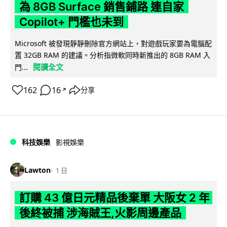
為 8GB Surface 銷售鋪路 連自家
Copilot+ 門檻也未到
Microsoft 被發現靜靜刪除官方網站上，對遊戲玩家要為電腦配
置 32GB RAM 的建議。分析指微軟同時新推出的 8GB RAM 入
閱讀全文
門...
162
16
分享
↗
科技娛樂
影視娛樂
Lawton
1 日
訂購 43 億日元精品後棄單 大阪女 2 年
後終被捕 涉海賊王,火影周邊產品