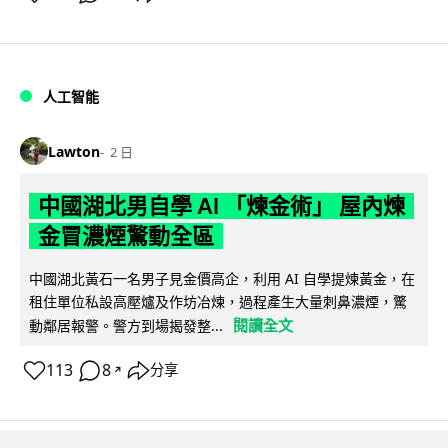
人工智能
Lawton
2 日
中國湖北男自學 AI 「煉金術」 屋內煉
金冒濃煙驚動全區
中國湖北黃石一名男子見金價高企，利用 AI 自學提煉黃金，在
租住單位私設高壓爐及作坊冶煉，過程產生大量刺鼻濃煙，驚
閱讀全文
動鄰居報警。警方到場揭發整...
113
8
分享
↗