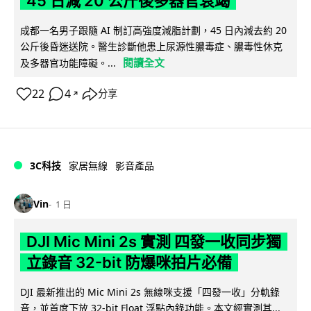
45 日減 20 公斤後多器官衰竭
成都一名男子跟隨 AI 制訂高強度減脂計劃，45 日內減去約 20
公斤後昏迷送院。醫生診斷他患上尿源性膿毒症、膿毒性休克
閱讀全文
及多器官功能障礙。...
22
4
分享
↗
3C科技
家居無線
影音產品
Vin
1 日
DJI Mic Mini 2s 實測 四發一收同步獨
立錄音 32-bit 防爆咪拍片必備
DJI 最新推出的 Mic Mini 2s 無線咪支援「四發一收」分軌錄
音，並首度下放 32-bit Float 浮點內錄功能。本文經實測其...