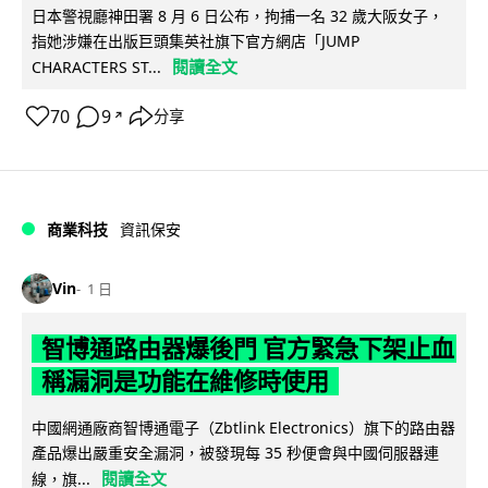
日本警視廳神田署 8 月 6 日公布，拘捕一名 32 歲大阪女子，
指她涉嫌在出版巨頭集英社旗下官方網店「JUMP
閱讀全文
CHARACTERS ST...
70
9
分享
↗
商業科技
資訊保安
Vin
1 日
智博通路由器爆後門 官方緊急下架止血
稱漏洞是功能在維修時使用
中國網通廠商智博通電子（Zbtlink Electronics）旗下的路由器
產品爆出嚴重安全漏洞，被發現每 35 秒便會與中國伺服器連
閱讀全文
線，旗...