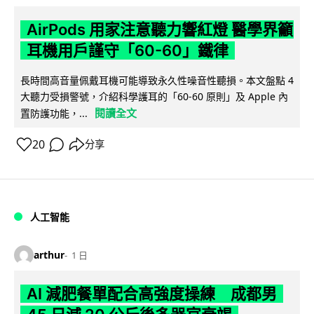
AirPods 用家注意聽力響紅燈 醫學界籲
耳機用戶謹守「60-60」鐵律
長時間高音量佩戴耳機可能導致永久性噪音性聽損。本文盤點 4
大聽力受損警號，介紹科學護耳的「60-60 原則」及 Apple 內
閱讀全文
置防護功能，...
20
分享
人工智能
arthur
1 日
AI 減肥餐單配合高強度操練 成都男