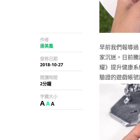
作者
唐美鳳
早前我們報導過
家沉迷。日前騰
發佈日期
2018-10-27
耀》提升健康系
驗證的遊戲帳號
閱讀時間
2分鐘
字體大小
A
A
A