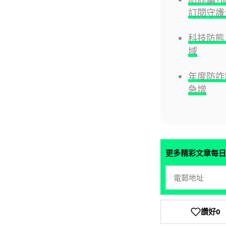
訂閱守護
科技防熊
域
年度防詐
急增
更多精彩文章每日
讚好
0