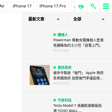
Air
iPhone 17
iPhone 17 Pro
AirPods Pro 3
Ap
最新文章
全部
機械人
Powerman 移動充電機械人登港
免鋪樁為的士小巴「送電上門」
05.08.2026
資訊保安
被命令製造「後門」 Apple 再控
告英國政府 加密後門爭議延燒...
04.08.2026
汽車科技
Tesla Model Y 長續航後驅版抵
港 YOHO MALL ...