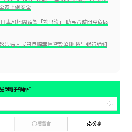
全家上網安全
 日本AI地圖預警「熊出沒」 助民眾避開高危區
報告揭 8 成訊息騙案屬貸款陷阱 假冒銀行通知
📮
送到電子郵箱
看留言
分享