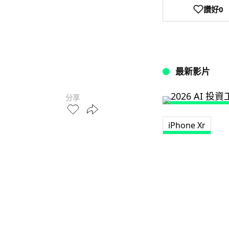
讚好
0
最新影片
分享
iPhone Xr