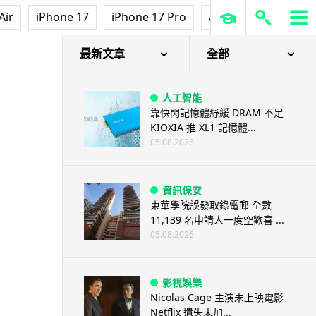
Air
iPhone 17
iPhone 17 Pro
AirPods Pro 3
Ap
最新文章
全部
人工智能
靠快閃記憶體紓緩 DRAM 不足
KIOXIA 推 XL1 記憶體...
05.08.2026
資訊保安
東華學院誤發取錄電郵 全數
11,139 名申請人一度空歡喜 ...
05.08.2026
影視娛樂
Nicolas Cage 主演未上映電影
Netflix 遺失未加...