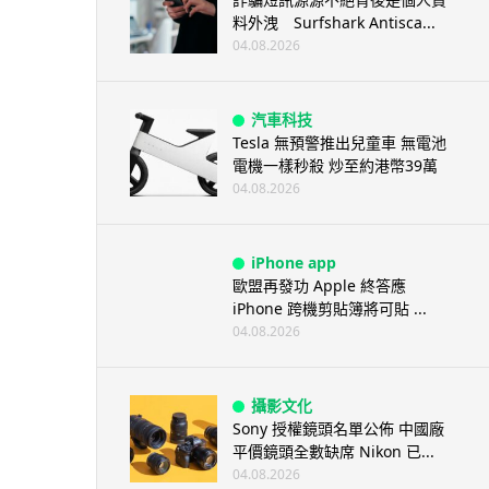
料外洩 Surfshark Antisca...
04.08.2026
汽車科技
Tesla 無預警推出兒童車 無電池
電機一樣秒殺 炒至約港幣39萬
04.08.2026
iPhone app
歐盟再發功 Apple 終答應
iPhone 跨機剪貼簿將可貼 ...
04.08.2026
攝影文化
Sony 授權鏡頭名單公佈 中國廠
平價鏡頭全數缺席 Nikon 已...
04.08.2026