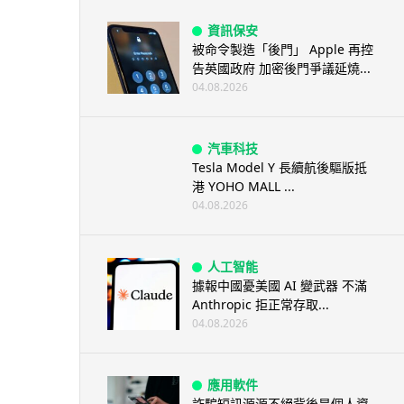
資訊保安
被命令製造「後門」 Apple 再控
告英國政府 加密後門爭議延燒...
04.08.2026
汽車科技
Tesla Model Y 長續航後驅版抵
港 YOHO MALL ...
04.08.2026
人工智能
據報中國憂美國 AI 變武器 不滿
Anthropic 拒正常存取...
04.08.2026
應用軟件
詐騙短訊源源不絕背後是個人資