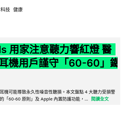
活科技
健康
ods 用家注意聽力響紅燈 醫
耳機用戶謹守「60-60」鐵
耳機可能導致永久性噪音性聽損。本文盤點 4 大聽力受損警
60-60 原則」及 Apple 內置防護功能，...
閱讀全文