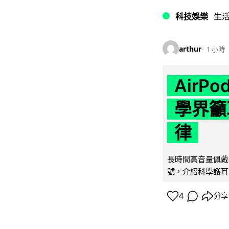
科技娛樂
生
arthur
1 小時
AirP
學界籲
律
長時間高音量佩戴
號，介紹科學護耳的「
4
分享