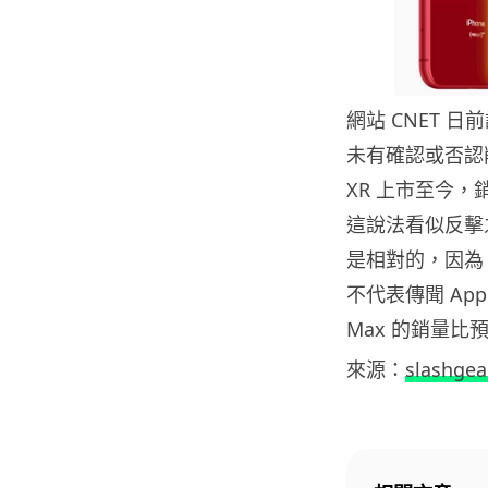
網站 CNET 日前
未有確認或否認削減
XR 上市至今，銷售
這說法看似反擊之
是相對的，因為 iP
不代表傳聞 Appl
Max 的銷量比
來源：
slashgea