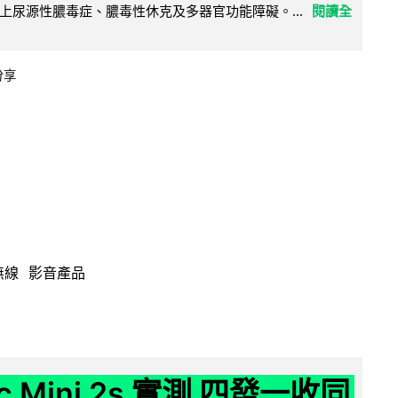
上尿源性膿毒症、膿毒性休克及多器官功能障礙。...
閱讀全
分享
無線
影音產品
ic Mini 2s 實測 四發一收同