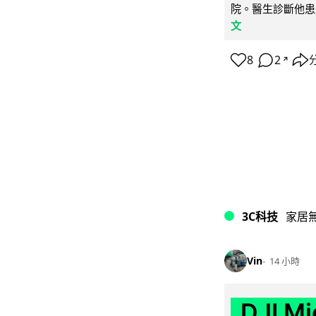
院。醫生診斷他患
文
8
2
↗
3C科技
家居
Vin
14 小時
DJI M