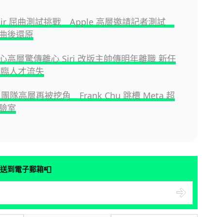
e Air 屈曲測試挑戰 Apple 高層邀請記者測試
曲後還原
 核心高層驚傳離心 Siri 改版主帥傳明年離職 新任
恐面臨人才流失
AI 團隊高層再被挖角 Frank Chu 跳槽 Meta 超
驗室
📮
送到電子郵箱