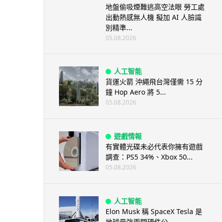
地盤偷吸煙難逃高空法眼 勞工處
出動熱感無人機 擬加 AI 人臉識
別精準...
05.08.2026
人工智能
貨運火箭 沖繩飛台灣僅需 15 分
鐘 Hop Aero 將 5...
05.08.2026
遊戲情報
有實體光碟未必代表你擁有遊戲
調查：PS5 34%、Xbox 50...
05.08.2026
人工智能
Elon Musk 稱 SpaceX Tesla 是
地球最強兩間硬件公...