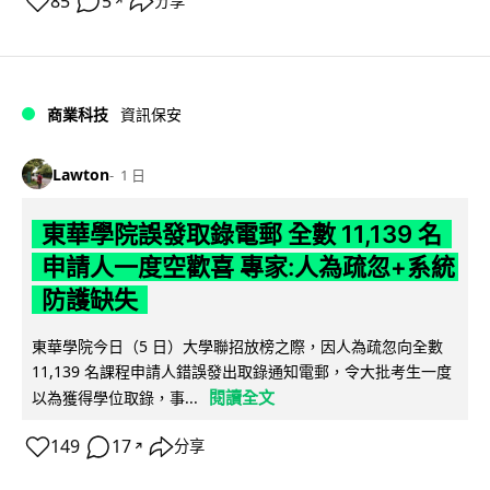
85
5
分享
↗
商業科技
資訊保安
Lawton
1 日
東華學院誤發取錄電郵 全數 11,139 名
申請人一度空歡喜 專家:人為疏忽+系統
防護缺失
東華學院今日（5 日）大學聯招放榜之際，因人為疏忽向全數
11,139 名課程申請人錯誤發出取錄通知電郵，令大批考生一度
閱讀全文
以為獲得學位取錄，事...
149
17
分享
↗