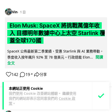
Vin
1 日
Elon Musk: SpaceX 將挑戰萬億年收
入 目標明年數據中心上太空 Starlink 覆
蓋全球170國
SpaceX 公佈最新第二季業績，受惠 Starlink 與 AI 業務帶動，
閱讀
季度收入按年飆升 92% 至 78 億美元。行政總裁 Elon...
全文
142
19
分享
↗
本網站正使用 Cookie
我們使用 Cookie 改善網站體驗。 繼續使用
我們的網站即表示您同意我們的
Cookie 政
人工智能
策
。