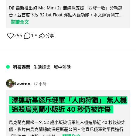
DJI 最新推出的 Mic Mini 2s 無線咪支援「四發一收」分軌錄
音，並首度下放 32-bit Float 浮點內錄功能。本文經實測其...
閱讀全文
256
1
分享
↗
科技娛樂
生活娛樂
城中熱話
Lawton
17 小時
澤連斯基怒斥俄軍「人肉狩獵」 無人機
追殺烏克蘭小販近 40 秒仍被炸傷
烏克蘭克爾松一名 52 歲小販被俄軍無人機追擊近 40 秒後被炸
傷，影片由烏克蘭總統澤連斯基公開。他直斥俄軍對平民進行