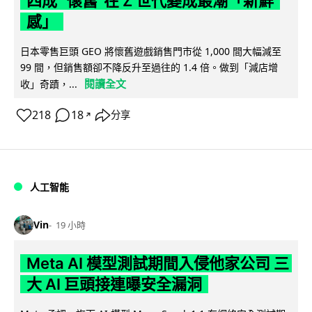
四成 "懷舊"在 Z 世代變成最潮「新鮮
感」
日本零售巨頭 GEO 將懷舊遊戲銷售門市從 1,000 間大幅減至
99 間，但銷售額卻不降反升至過往的 1.4 倍。做到「減店增
閱讀全文
收」奇蹟，...
218
18
分享
↗
人工智能
Vin
19 小時
Meta AI 模型測試期間入侵他家公司 三
大 AI 巨頭接連曝安全漏洞