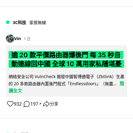
3C科技
家居無線
Vin
1 日
逾 20 款平價路由器爆後門 每 35 秒自
動連線回中國 全球 10 萬用家私隱堪憂
網絡安全公司 VulnCheck 揭發中國智博通電子（Zbtlink）生產
閱
的 20 多款路由器內置後門程式「Endlessdoors」（無盡...
讀全文
932
197
分享
↗