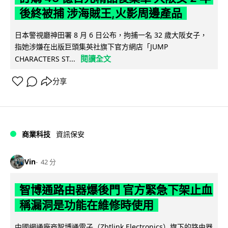
後終被捕 涉海賊王,火影周邊產品
日本警視廳神田署 8 月 6 日公布，拘捕一名 32 歲大阪女子，
指她涉嫌在出版巨頭集英社旗下官方網店「JUMP
閱讀全文
CHARACTERS ST...
分享
商業科技
資訊保安
Vin
42 分
智博通路由器爆後門 官方緊急下架止血
稱漏洞是功能在維修時使用
中國網通廠商智博通電子（Zbtlink Electronics）旗下的路由器