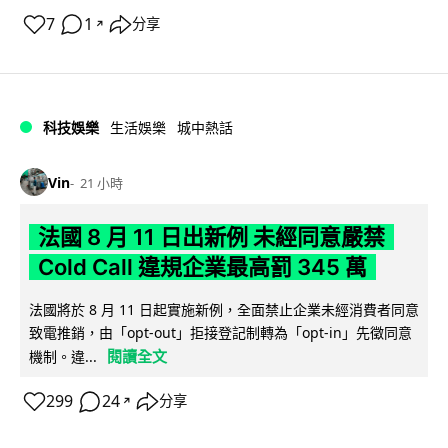
7
1
分享
↗
科技娛樂
生活娛樂
城中熱話
Vin
21 小時
法國 8 月 11 日出新例 未經同意嚴禁
Cold Call 違規企業最高罰 345 萬
法國將於 8 月 11 日起實施新例，全面禁止企業未經消費者同意
致電推銷，由「opt-out」拒接登記制轉為「opt-in」先徵同意
閱讀全文
機制。違...
299
24
分享
↗