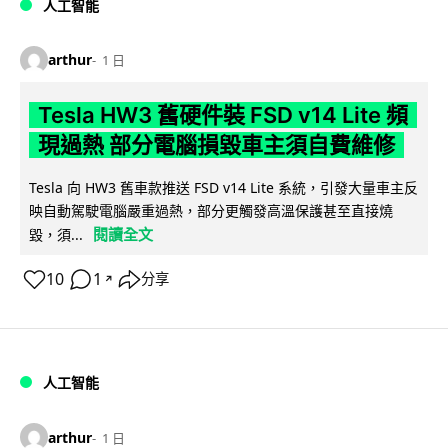
人工智能
arthur
1 日
Tesla HW3 舊硬件裝 FSD v14 Lite 頻
現過熱 部分電腦損毀車主須自費維修
Tesla 向 HW3 舊車款推送 FSD v14 Lite 系統，引發大量車主反
映自動駕駛電腦嚴重過熱，部分更觸發高溫保護甚至直接燒
閱讀全文
毀，須...
10
1
分享
↗
人工智能
arthur
1 日