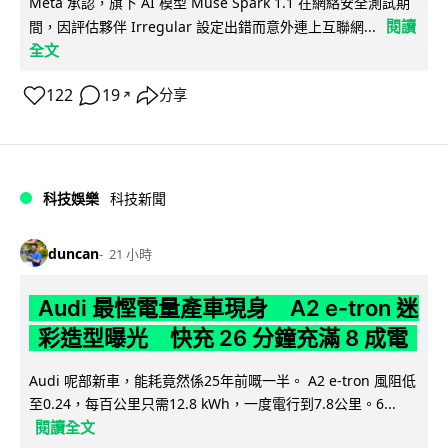
Meta 承認，旗下 AI 模型 Muse Spark 1.1 在網絡安全測試期
閱讀
間，因評估夥伴 Irregular 設定出錯而意外連上互聯網...
全文
122
19
分享
↗
科技娛樂
科技新聞
duncan
21 小時
Audi 最慳電量產車現身 A2 e-tron 迷
彩造型曝光 快充 26 分鐘充滿 8 成電
Audi 呢部新車，能耗竟然係25年前嘅一半。 A2 e-tron 風阻低
至0.24，每百公里只需12.8 kWh，一度電行到7.8公里。6...
閱讀全文