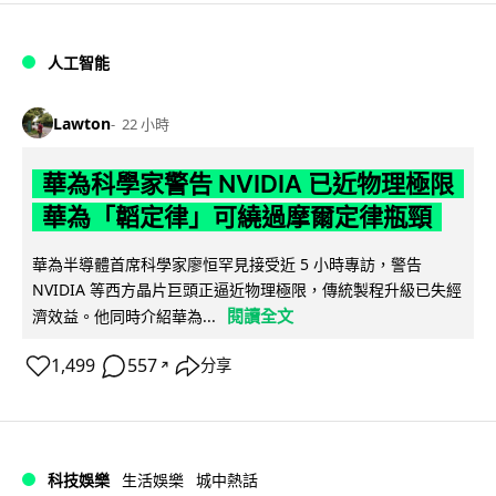
人工智能
Lawton
22 小時
華為科學家警告 NVIDIA 已近物理極限
華為「韜定律」可繞過摩爾定律瓶頸
華為半導體首席科學家廖恒罕見接受近 5 小時專訪，警告
NVIDIA 等西方晶片巨頭正逼近物理極限，傳統製程升級已失經
閱讀全文
濟效益。他同時介紹華為...
1,499
557
分享
↗
科技娛樂
生活娛樂
城中熱話