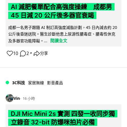
AI 減肥餐單配合高強度操練 成都男
45 日減 20 公斤後多器官衰竭
成都一名男子跟隨 AI 制訂高強度減脂計劃，45 日內減去約 20
公斤後昏迷送院。醫生診斷他患上尿源性膿毒症、膿毒性休克
閱讀全文
及多器官功能障礙。...
10
2
分享
↗
3C科技
家居無線
影音產品
Vin
16 小時
DJI Mic Mini 2s 實測 四發一收同步獨
立錄音 32-bit 防爆咪拍片必備