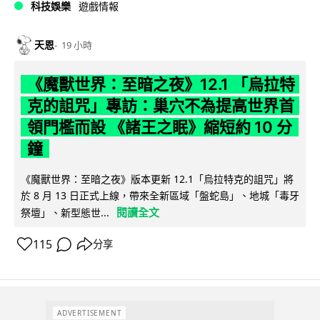
科技娛樂
遊戲情報
天恩
19 小時
《魔獸世界：至暗之夜》12.1 「烏拉特
克的詛咒」專訪：巢穴不為提高世界首
領門檻而設 《諸王之眠》縮短約 10 分
鐘
《魔獸世界：至暗之夜》版本更新 12.1「烏拉特克的詛咒」將
於 8 月 13 日正式上線，帶來全新區域「盤蛇島」、地城「毒牙
閱讀全文
祭壇」、新型態世...
115
分享
ADVERTISEMENT