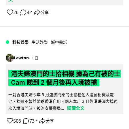
26
4
分享
↗
科技娛樂
生活娛樂
城中熱話
Lawton
1 日
港夫婦澳門的士拾相機 據為己有被的士
Cam 睇到 2 個月後再入境被捕
一對香港夫婦今年 5 月遊澳門乘的士拾獲他人遺留相機及電
池，拾遺不報並帶返香港自用。兩人本月 2 日經港珠澳大橋再
閱讀全文
次入境澳門時，被治安警察局...
506
73
分享
↗