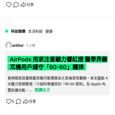
分享
科技娛樂
生活科技
健康
arthur
3 小時
AirPods 用家注意聽力響紅燈 醫學界籲
耳機用戶謹守「60-60」鐵律
長時間高音量佩戴耳機可能導致永久性噪音性聽損。本文盤點 4
大聽力受損警號，介紹科學護耳的「60-60 原則」及 Apple 內
閱讀全文
置防護功能，...
5
分享