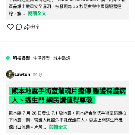
產品爆出嚴重安全漏洞，被發現每 35 秒便會與中國伺服器連
閱讀全文
線，旗...
分享
科技娛樂
生活娛樂
城中熱話
Lawton
50 分
熊本地震手術室驚魂片瘋傳 醫護保護病
人、逃生門 網民讚值得尊敬
熊本縣 7 月 28 日發生 7.1 級地震，熊本綜合醫院手術室鏡頭拍
下地震一刻，醫護人員臨危不亂保護病人，更馬上開逃生門確
閱讀全文
保出口流通。片段...