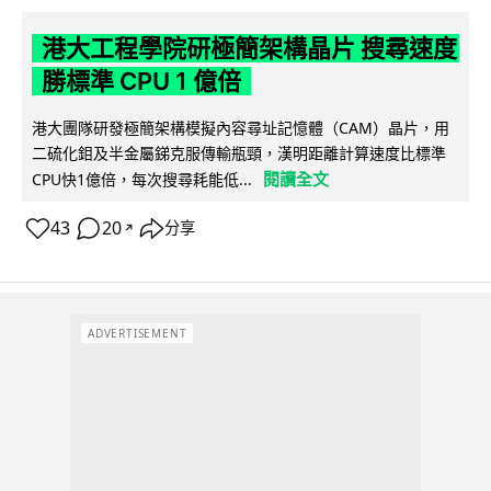
港大工程學院研極簡架構晶片 搜尋速度
勝標準 CPU 1 億倍
港大團隊研發極簡架構模擬內容尋址記憶體（CAM）晶片，用
二硫化鉬及半金屬銻克服傳輸瓶頸，漢明距離計算速度比標準
閱讀全文
CPU快1億倍，每次搜尋耗能低...
43
20
分享
↗
ADVERTISEMENT