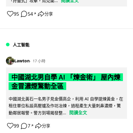
閱讀全文
「狩獵式」攻擊，烏克蘭...
95
54
分享
↗
人工智能
Lawton
17 小時
中國湖北男自學 AI 「煉金術」 屋內煉
金冒濃煙驚動全區
中國湖北黃石一名男子見金價高企，利用 AI 自學提煉黃金，在
租住單位私設高壓爐及作坊冶煉，過程產生大量刺鼻濃煙，驚
閱讀全文
動鄰居報警。警方到場揭發整...
99
7
分享
↗