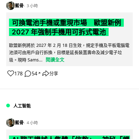
藍骨
3 小時
可換電池手機或重現市場 歐盟新例
2027 年強制手機用可拆式電池
歐盟新例將於 2027 年 2 月 18 日生效，規定手機及平板電腦電
池須可由用戶自行拆換，目標是延長裝置壽命及減少電子垃
閱讀全文
圾。現時 Sams...
178
54
分享
↗
人工智能
藍骨
4 小時