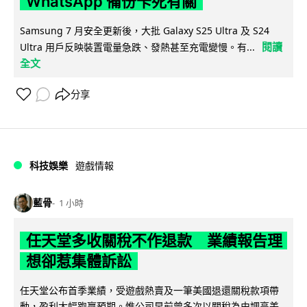
WhatsApp 備份卡死有關
Samsung 7 月安全更新後，大批 Galaxy S25 Ultra 及 S24
閱讀
Ultra 用戶反映裝置電量急跌、發熱甚至充電變慢。有...
全文
分享
科技娛樂
遊戲情報
藍骨
1 小時
任天堂多收關稅不作退款 業績報告理
想卻惹集體訴訟
任天堂公布首季業績，受遊戲熱賣及一筆美國退還關稅款項帶
動，盈利大幅跑贏預期。惟公司早前曾多次以關稅為由調高美