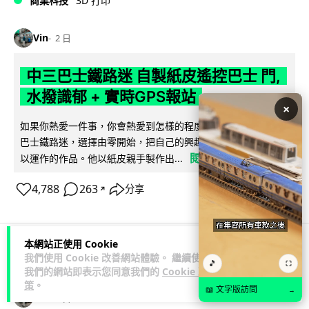
商業科技
3D 打印
Vin
2 日
中三巴士鐵路迷 自製紙皮遙控巴士 門,
水撥識郁 + 實時GPS報站
×
如果你熱愛一件事，你會熱愛到怎樣的程度？一位就讀中三的
巴士鐵路迷，選擇由零開始，把自己的興趣一步步變成真正可
閱讀全文
以運作的作品。他以紙皮親手製作出...
4,788
263
分享
↗
本網站正使用 Cookie
我們使用 Cookie 改善網站體驗。 繼續使用
科技娛樂
生活娛樂
城中熱話
🎵
⛶
我們的網站即表示您同意我們的
Cookie 政
策
。
📖 文字版訪問
→
Vin
2 日