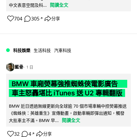
閱讀全文
中文表意空間及科...
704
305
分享
↗
科技娛樂
生活科技
汽車科技
藍骨
1 日
BMW 車廂熒幕強推蜘蛛俠電影廣告
車主怒轟堪比 iTunes 送 U2 專輯翻版
BMW 近日透過無線更新向全球逾 70 個市場車輛中控熒幕推送
《蜘蛛俠：英雄重生》宣傳動畫，啟動車輛即彈出通知，觸發
閱讀全文
大批車主不滿。BMW 早...
32
4
分享
↗