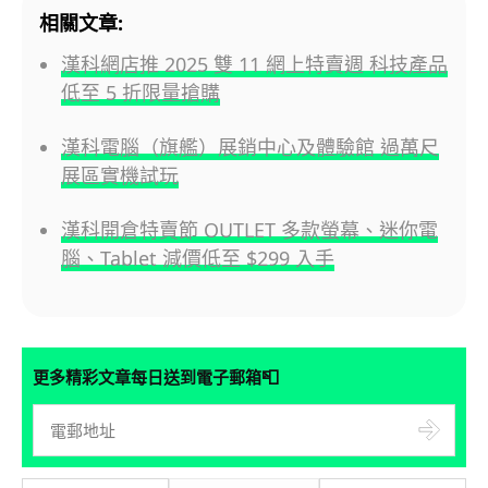
相關文章:
漢科網店推 2025 雙 11 網上特賣週 科技產品
低至 5 折限量搶購
漢科電腦（旗艦）展銷中心及體驗館 過萬尺
展區實機試玩
漢科開倉特賣節 OUTLET 多款螢幕、迷你電
腦、Tablet 減價低至 $299 入手
📮
更多精彩文章每日送到電子郵箱