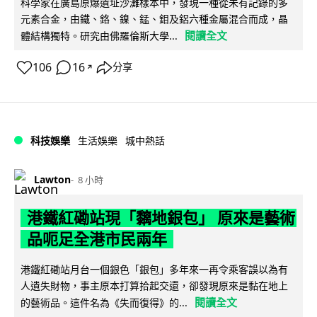
科學家在廣島原爆遺址沙灘樣本中，發現一種從未有記錄的多
元素合金，由鐵、鉻、鎳、錳、鉬及鋁六種金屬混合而成，晶
閱讀全文
體結構獨特。研究由佛羅倫斯大學...
106
16
分享
↗
科技娛樂
生活娛樂
城中熱話
Lawton
8 小時
港鐵紅磡站現「黐地銀包」 原來是藝術
品呃足全港市民兩年
港鐵紅磡站月台一個銀色「銀包」多年來一再令乘客誤以為有
人遺失財物，事主原本打算拾起交還，卻發現原來是黏在地上
閱讀全文
的藝術品。這件名為《失而復得》的...