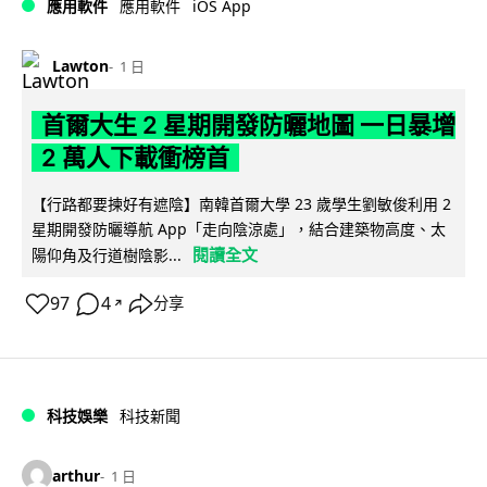
iOS App
應用軟件
應用軟件
Lawton
1 日
首爾大生 2 星期開發防曬地圖 一日暴增
2 萬人下載衝榜首
【行路都要揀好有遮陰】南韓首爾大學 23 歲學生劉敏俊利用 2
星期開發防曬導航 App「走向陰涼處」，結合建築物高度、太
閱讀全文
陽仰角及行道樹陰影...
97
4
分享
↗
科技娛樂
科技新聞
arthur
1 日