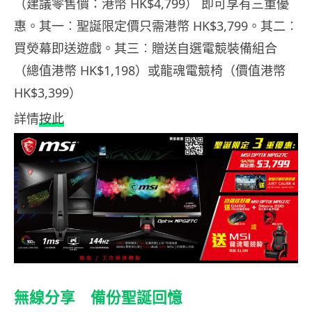
（建議零售價：港幣 HK$4,799） 即可享有三重優
惠。其一︰聖誕限定價只需港幣 HK$3,799。其二︰
買熒幕即送遊戲。其三︰贈送自選電競裝備組合
（總值港幣 HK$1,198）或龍魂電競椅（價值港幣
HK$3,399）
詳情
按此
無線分享 備份聖誕回憶