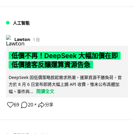
人工智能
Lawton
1 日
低價不再！DeepSeek 大幅加價在即
低價搶客反釀運算資源告急
DeepSeek 因低價策略掀起需求熱潮，運算資源不勝負荷，官
方於 8 月 6 日宣布即將大幅上調 API 收費，惟未公布具體加
閱讀全文
幅。事件與...
69
20
分享
↗