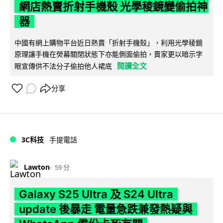
網店熱賣折射手機殼 光學稜鏡變偷拍神
器
中國有網上購物平台近日熱賣「折射手機殼」，利用光學稜鏡
原理讓手機在熒幕關閉狀態下亦能側面偷拍，賣家更以暗示字
閱讀全文
眼宣傳供不法分子偷拍他人裙底
分享
3C科技
手提電話
Lawton
59 分
Galaxy S25 Ultra 及 S24 Ultra
update 後暴走 電量急跌兼發熱疑與