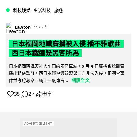
科技娛樂
生活科技
旅遊
Lawton
11 小時
日本福岡地鐵廣播被入侵 播不雅歌曲
西日本鐵道疑黑客所為
日本福岡西鐵天神大牟田線兩個車站，8 月 4 日廣播系統離奇
播出粗俗歌聲，西日本鐵道懷疑遭第三方非法入侵，正調查事
閱讀全文
件並考慮報案。網上一度傳言...
38
2
分享
↗
ADVERTISEMENT