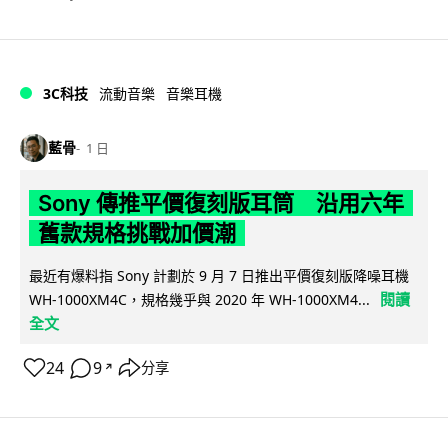
3C科技
流動音樂
音樂耳機
藍骨
1 日
Sony 傳推平價復刻版耳筒 沿用六年
舊款規格挑戰加價潮
最近有爆料指 Sony 計劃於 9 月 7 日推出平價復刻版降噪耳機
閱讀
WH-1000XM4C，規格幾乎與 2020 年 WH-1000XM4...
全文
24
9
分享
↗