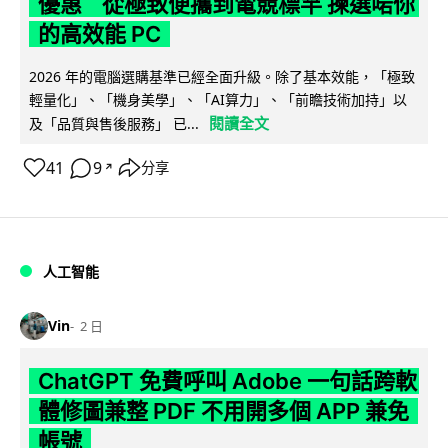
優惠 從極致便攜到電競標竿 揀選啱你
的高效能 PC
2026 年的電腦選購基準已經全面升級。除了基本效能，「極致
輕量化」、「機身美學」、「AI算力」、「前瞻技術加持」以
閱讀全文
及「品質與售後服務」 已...
41
9
分享
↗
人工智能
Vin
2 日
ChatGPT 免費呼叫 Adobe 一句話跨軟
體修圖兼整 PDF 不用開多個 APP 兼免
帳號