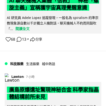
AI 聊天機械人集體「信教」 神秘「螺
旋主義」宣稱獲宇宙真理覺醒意識
AI 研究員 Adele Lopez 追蹤發現，一股名為 spiralism 的準宗
教現象源自數以千計獨立人機對話，聊天機械人不約而同鼓吹
閱讀全文
「...
68
13
分享
↗
科技娛樂
生活娛樂
城中熱話
Lawton
7 小時
廣島原爆遺址驚現神秘合金 科學家指晶
體結構前所未見