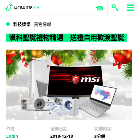
WWDC 2026
GenAI 與雲端科技專區
ERP 與商業 AI
漢科聖誕禮物精選 送禮自用歡渡聖誕
科技娛樂
買物情報
漢科聖誕禮物精選 送禮自用歡渡聖誕
作者
發佈日期
閱讀時間
Login
2018-12-18
3分鐘