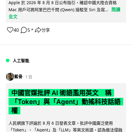
Apple 於 2026 年 8 月 8 日公布指引，確認中國大陸合資格
閱讀
Mac 用戶可將阿里巴巴千問 (Qwen) 接駁至 Siri 及寫...
全文
40
5
分享
↗
人工智能
藍骨
1 日
中國官媒批評 AI 術語濫用英文 稱
「Token」與「Agent」動搖科技話語
權
人民網旗下評論於 8 月 6 日發表文章，批評中國廣泛使用
「Token」、「Agent」及「LLM」等英文術語，認為做法侵蝕