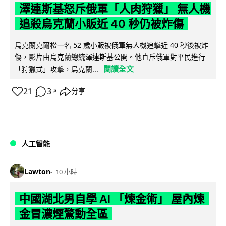
澤連斯基怒斥俄軍「人肉狩獵」 無人機
追殺烏克蘭小販近 40 秒仍被炸傷
烏克蘭克爾松一名 52 歲小販被俄軍無人機追擊近 40 秒後被炸
傷，影片由烏克蘭總統澤連斯基公開。他直斥俄軍對平民進行
閱讀全文
「狩獵式」攻擊，烏克蘭...
21
3
分享
↗
人工智能
Lawton
10 小時
中國湖北男自學 AI 「煉金術」 屋內煉
金冒濃煙驚動全區