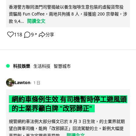
香港警方聯同澳門司警搗破以養生咖啡生意包裝的虛擬貨幣投
資騙局 Fun Coffee，兩地共拘捕 8 人，接獲逾 200 宗舉報，涉
閱讀全文
款 9,4...
118
9
分享
↗
科技娛樂
生活科技
智慧城市
Lawton
1 日
網約車條例生效 有司機暫時停工避風頭
的士業界籲白牌 "改邪歸正"
規管網約車法例大部分條文已於 8 月 3 日生效，的士業界就期
望白牌車司機，能夠「改邪歸正」回流駕駛的士。新例大幅提
閱讀全文
高罰則，首次定罪最高罰款...