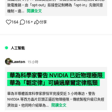
致電推銷，由「opt-out」拒接登記制轉為「opt-in」先徵同意
閱讀全文
機制。違...
164
16
分享
↗
人工智能
Lawton
15 小時
華為科學家警告 NVIDIA 已近物理極限
華為「韜定律」可繞過摩爾定律瓶頸
華為半導體首席科學家廖恒罕見接受近 5 小時專訪，警告
NVIDIA 等西方晶片巨頭正逼近物理極限，傳統製程升級已失經
閱讀全文
濟效益。他同時介紹華為...