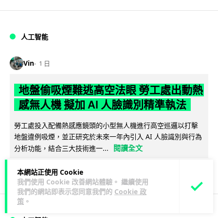
人工智能
Vin
1 日
地盤偷吸煙難逃高空法眼 勞工處出動熱
感無人機 擬加 AI 人臉識別精準執法
勞工處投入配備熱感應鏡頭的小型無人機進行高空巡邏以打擊
地盤違例吸煙，並正研究於未來一年內引入 AI 人臉識別與行為
閱讀全文
分析功能，結合三大技術進一...
246
55
分享
↗
本網站正使用 Cookie
我們使用 Cookie 改善網站體驗。 繼續使用
我們的網站即表示您同意我們的
Cookie 政
策
。