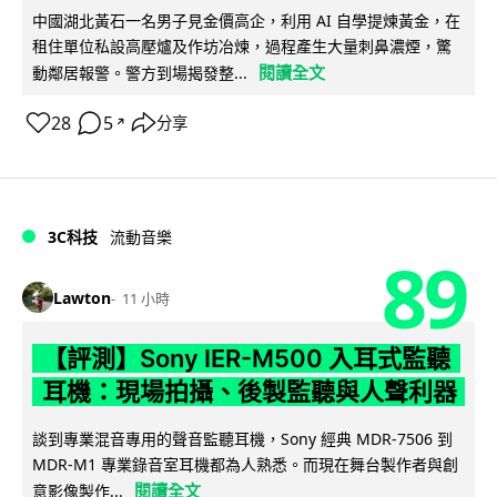
中國湖北黃石一名男子見金價高企，利用 AI 自學提煉黃金，在
租住單位私設高壓爐及作坊冶煉，過程產生大量刺鼻濃煙，驚
閱讀全文
動鄰居報警。警方到場揭發整...
28
5
分享
↗
3C科技
流動音樂
89
Lawton
11 小時
【評測】Sony IER-M500 入耳式監聽
耳機：現場拍攝、後製監聽與人聲利器
談到專業混音專用的聲音監聽耳機，Sony 經典 MDR-7506 到
MDR-M1 專業錄音室耳機都為人熟悉。而現在舞台製作者與創
閱讀全文
意影像製作...