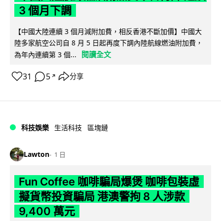
3 個月下調
【中國大陸連續 3 個月減附加費，相反香港不斷加價】中國大
陸多家航空公司自 8 月 5 日起再度下調內陸航線燃油附加費，
閱讀全文
為年內連續第 3 個...
31
5
分享
↗
科技娛樂
生活科技
區塊鏈
Lawton
1 日
Fun Coffee 咖啡騙局爆煲 咖啡包裝虛
擬貨幣投資騙局 港澳警拘 8 人涉款
9,400 萬元