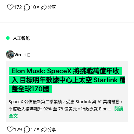
172
10
分享
↗
人工智能
Vin
1 日
Elon Musk: SpaceX 將挑戰萬億年收
入 目標明年數據中心上太空 Starlink 覆
蓋全球170國
SpaceX 公佈最新第二季業績，受惠 Starlink 與 AI 業務帶動，
閱讀
季度收入按年飆升 92% 至 78 億美元。行政總裁 Elon...
全文
129
17
分享
↗