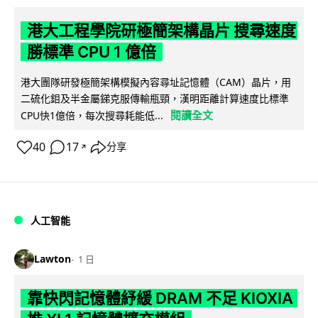
港大工程學院研極簡架構晶片 搜尋速度
勝標準 CPU 1 億倍
港大團隊研發極簡架構模擬內容尋址記憶體（CAM）晶片，用
二硫化鉬及半金屬銻克服傳輸瓶頸，漢明距離計算速度比標準
閱讀全文
CPU快1億倍，每次搜尋耗能低...
40
17
分享
↗
人工智能
Lawton
1 日
靠快閃記憶體紓緩 DRAM 不足 KIOXIA