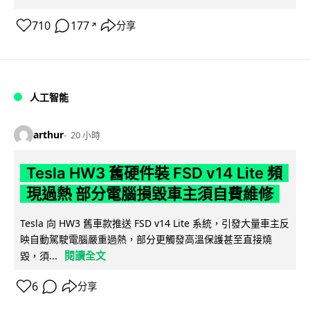
710
177
分享
↗
人工智能
arthur
20 小時
Tesla HW3 舊硬件裝 FSD v14 Lite 頻
現過熱 部分電腦損毀車主須自費維修
Tesla 向 HW3 舊車款推送 FSD v14 Lite 系統，引發大量車主反
映自動駕駛電腦嚴重過熱，部分更觸發高溫保護甚至直接燒
閱讀全文
毀，須...
6
分享