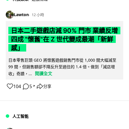
Lawton
12 小時
日本二手遊戲店減 90% 門市 業績反增
四成 "懷舊"在 Z 世代變成最潮「新鮮
感」
日本零售巨頭 GEO 將懷舊遊戲銷售門市從 1,000 間大幅減至
99 間，但銷售額卻不降反升至過往的 1.4 倍。做到「減店增
閱讀全文
收」奇蹟，...
104
5
分享
↗
人工智能