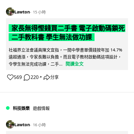
Lawton
15 小時
家長無得慳錢買二手書 電子啟動碼鎖死
二手教科書 學生無法做功課
社福界立法會議員陳文宜指，一間中學書單價錢按年加 14.7%
遠超通漲，令家長難以負擔。而且電子教材啟動碼這項設計，
閱讀全文
令學生無法完成功課，二手...
569
220
分享
↗
科技娛樂
遊戲情報
Lawton
16 小時