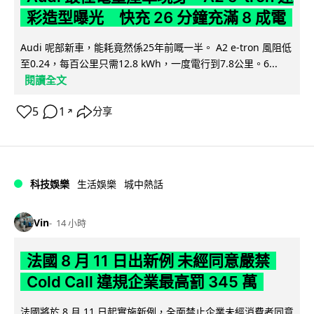
彩造型曝光 快充 26 分鐘充滿 8 成電
Audi 呢部新車，能耗竟然係25年前嘅一半。 A2 e-tron 風阻低
至0.24，每百公里只需12.8 kWh，一度電行到7.8公里。6...
閱讀全文
5
1
分享
↗
科技娛樂
生活娛樂
城中熱話
Vin
14 小時
法國 8 月 11 日出新例 未經同意嚴禁
Cold Call 違規企業最高罰 345 萬
法國將於 8 月 11 日起實施新例，全面禁止企業未經消費者同意