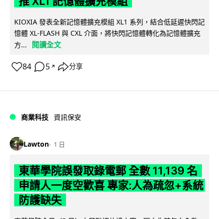
推 XL1 記憶體擴充模組
KIOXIA 發表全新記憶體擴充模組 XL1 系列，結合低延遲快閃記
憶體 XL-FLASH 與 CXL 介面，將快閃記憶體轉化為記憶體擴充
閱讀全文
方...
84
5
分享
↗
商業科技
資訊保安
Lawton
1 日
東華學院誤發取錄電郵 全數 11,139 名
申請人一度空歡喜 專家:人為疏忽+系統
防護缺失