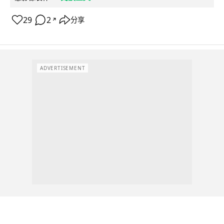
29
2
分享
↗
ADVERTISEMENT