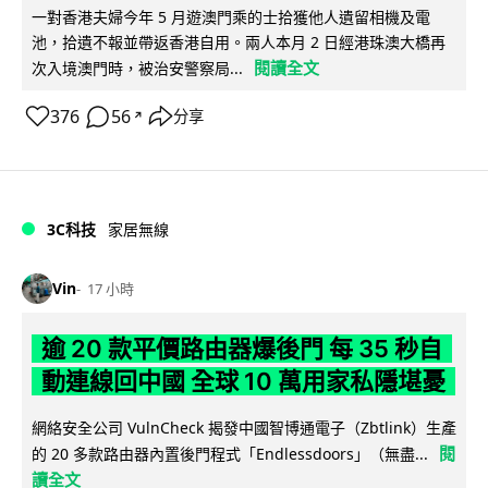
一對香港夫婦今年 5 月遊澳門乘的士拾獲他人遺留相機及電
池，拾遺不報並帶返香港自用。兩人本月 2 日經港珠澳大橋再
閱讀全文
次入境澳門時，被治安警察局...
376
56
分享
↗
3C科技
家居無線
Vin
17 小時
逾 20 款平價路由器爆後門 每 35 秒自
動連線回中國 全球 10 萬用家私隱堪憂
網絡安全公司 VulnCheck 揭發中國智博通電子（Zbtlink）生產
閱
的 20 多款路由器內置後門程式「Endlessdoors」（無盡...
讀全文