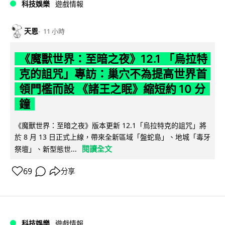
科技娛樂
遊戲情報
天恩
11 小時
《魔獸世界：至暗之夜》12.1 「烏拉特
克的詛咒」專訪：巢穴不為提高世界首
領門檻而設 《諸王之眠》縮短約 10 分
鐘
《魔獸世界：至暗之夜》版本更新 12.1「烏拉特克的詛咒」將
於 8 月 13 日正式上線，帶來全新區域「盤蛇島」、地城「毒牙
閱讀全文
祭壇」、新型態世...
69
分享
科技娛樂
遊戲情報