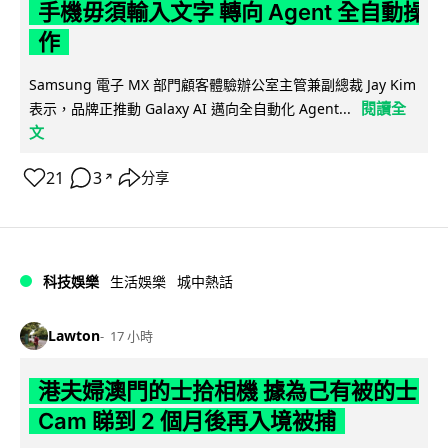
手機毋須輸入文字 轉向 Agent 全自動操
作
Samsung 電子 MX 部門顧客體驗辦公室主管兼副總裁 Jay Kim
閱讀全
表示，品牌正推動 Galaxy AI 邁向全自動化 Agent...
文
21
3
分享
↗
科技娛樂
生活娛樂
城中熱話
Lawton
17 小時
港夫婦澳門的士拾相機 據為己有被的士
Cam 睇到 2 個月後再入境被捕