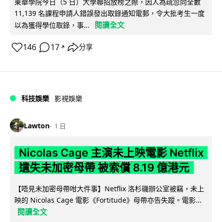
東華學院今日（5 日）大學聯招放榜之際，因人為疏忽向全數
11,139 名課程申請人錯誤發出取錄通知電郵，令大批考生一度
閱讀全文
以為獲得學位取錄，事...
146
17
分享
↗
科技娛樂
影視娛樂
Lawton
1 日
Nicolas Cage 主演未上映電影 Netflix
遺失未加密母帶 被索償 8.19 億港元
【唔見未加密母帶咁大件事】Netflix 洛杉磯辦公室被竊，未上
映的 Nicolas Cage 電影《Fortitude》母帶亦告失蹤。電影...
閱讀全文