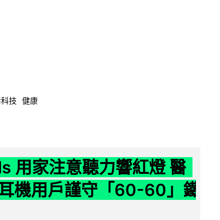
活科技
健康
ods 用家注意聽力響紅燈 醫
耳機用戶謹守「60-60」鐵