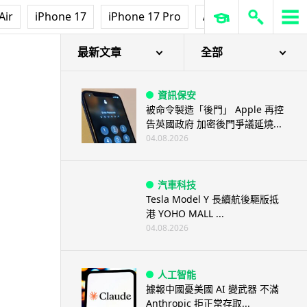
Air
iPhone 17
iPhone 17 Pro
AirPods Pro 3
Ap
最新文章
全部
資訊保安
被命令製造「後門」 Apple 再控
告英國政府 加密後門爭議延燒...
04.08.2026
汽車科技
Tesla Model Y 長續航後驅版抵
港 YOHO MALL ...
04.08.2026
人工智能
據報中國憂美國 AI 變武器 不滿
Anthropic 拒正常存取...