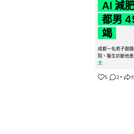
AI 
都男 4
竭
成都一名男子跟隨 
院。醫生診斷他患
文
5
2
↗