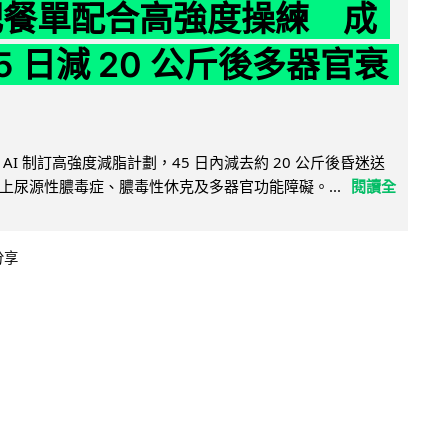
減肥餐單配合高強度操練 成
5 日減 20 公斤後多器官衰
AI 制訂高強度減脂計劃，45 日內減去約 20 公斤後昏迷送
上尿源性膿毒症、膿毒性休克及多器官功能障礙。...
閱讀全
分享