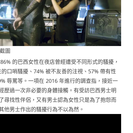
 截圖
 86% 的巴西女性在夜店曾經遭受不同形式的騷擾，
逗性的口哨騷擾、74% 被不友善的注視、57% 帶有性
9% 辱罵等。一項在 2016 年進行的調查指，接近一
經歷過一次非必要的身體接觸。有受訪巴西男士明
了尋找性伴侶，又有男士認為女性只是為了抱怨而
其他男士作出的騷擾行為不以為然。