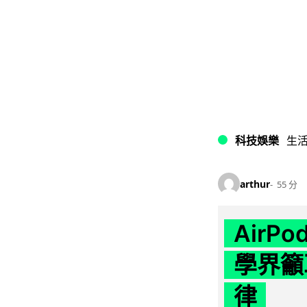
科技娛樂
生
arthur
55 分
AirP
學界籲
律