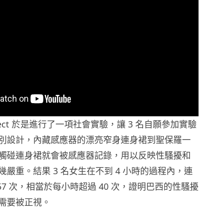
 Respect 於是進行了一項社會實驗，讓 3 名自願參加實驗
別設計，內藏感應器的漂亮窄身連身裙到聖保羅一
觸碰連身裙就會被感應器記錄，用以反映性騷擾和
嚴重。結果 3 名女生在不到 4 小時的過程內，連
57 次，相當於每小時超過 40 次，證明巴西的性騷擾
需要被正視。