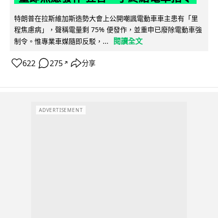
特朗普在拉斯維加斯造勢大會上公開嘲諷電動車車主患有「里
程焦慮病」，聲稱電量剩 75% 便發作，並重申已廢除電動車強
閱讀全文
制令。惟專業車媒隨即反駁，...
622
275
分享
↗
ADVERTISEMENT