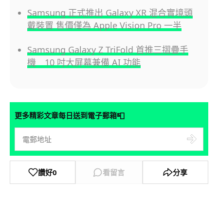
Samsung 正式推出 Galaxy XR 混合實境頭
戴裝置 售價僅為 Apple Vision Pro 一半
Samsung Galaxy Z TriFold 首推三摺疊手
機 10 吋大屏幕兼備 AI 功能
📮
更多精彩文章每日送到電子郵箱
讚好
0
看留言
分享