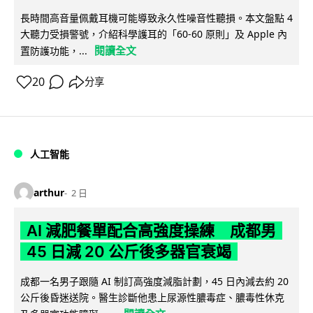
長時間高音量佩戴耳機可能導致永久性噪音性聽損。本文盤點 4
大聽力受損警號，介紹科學護耳的「60-60 原則」及 Apple 內
閱讀全文
置防護功能，...
20
分享
人工智能
arthur
2 日
AI 減肥餐單配合高強度操練 成都男
45 日減 20 公斤後多器官衰竭
成都一名男子跟隨 AI 制訂高強度減脂計劃，45 日內減去約 20
公斤後昏迷送院。醫生診斷他患上尿源性膿毒症、膿毒性休克