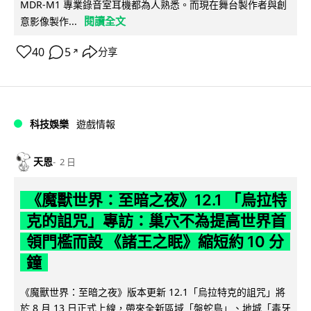
MDR-M1 專業錄音室耳機都為人熟悉。而現在舞台製作者與創
閱讀全文
意影像製作...
40
5
分享
↗
科技娛樂
遊戲情報
天恩
2 日
《魔獸世界：至暗之夜》12.1 「烏拉特
克的詛咒」專訪：巢穴不為提高世界首
領門檻而設 《諸王之眠》縮短約 10 分
鐘
《魔獸世界：至暗之夜》版本更新 12.1「烏拉特克的詛咒」將
於 8 月 13 日正式上線，帶來全新區域「盤蛇島」、地城「毒牙