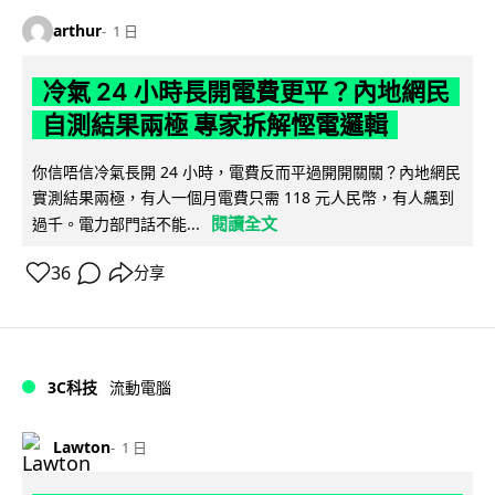
arthur
1 日
冷氣 24 小時長開電費更平？內地網民
自測結果兩極 專家拆解慳電邏輯
你信唔信冷氣長開 24 小時，電費反而平過開開關關？內地網民
實測結果兩極，有人一個月電費只需 118 元人民幣，有人飆到
閱讀全文
過千。電力部門話不能...
36
分享
3C科技
流動電腦
Lawton
1 日