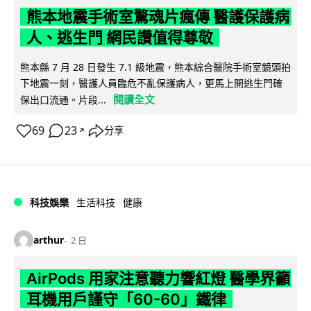
熊本地震手術室驚魂片瘋傳 醫護保護病
人、逃生門 網民讚值得尊敬
熊本縣 7 月 28 日發生 7.1 級地震，熊本綜合醫院手術室鏡頭拍
下地震一刻，醫護人員臨危不亂保護病人，更馬上開逃生門確
閱讀全文
保出口流通。片段...
69
23
分享
↗
科技娛樂
生活科技
健康
arthur
2 日
AirPods 用家注意聽力響紅燈 醫學界籲
耳機用戶謹守「60-60」鐵律