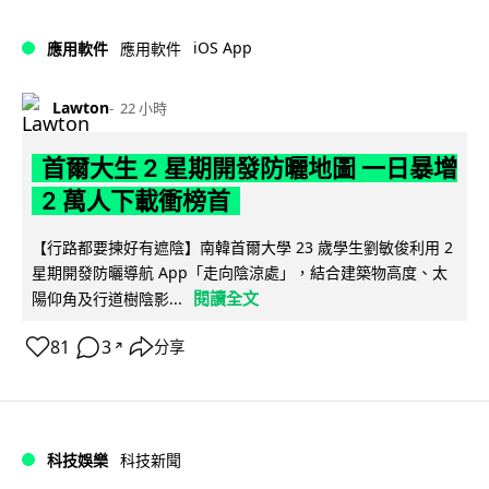
iOS App
應用軟件
應用軟件
Lawton
22 小時
首爾大生 2 星期開發防曬地圖 一日暴增
2 萬人下載衝榜首
【行路都要揀好有遮陰】南韓首爾大學 23 歲學生劉敏俊利用 2
星期開發防曬導航 App「走向陰涼處」，結合建築物高度、太
閱讀全文
陽仰角及行道樹陰影...
81
3
分享
↗
科技娛樂
科技新聞