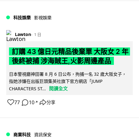
科技娛樂
影視娛樂
Lawton
1 日
訂購 43 億日元精品後棄單 大阪女 2 年
後終被捕 涉海賊王,火影周邊產品
日本警視廳神田署 8 月 6 日公布，拘捕一名 32 歲大阪女子，
指她涉嫌在出版巨頭集英社旗下官方網店「JUMP
閱讀全文
CHARACTERS ST...
77
10
分享
↗
商業科技
資訊保安