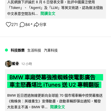
人民網旗下評論於 8 月 6 日發表文章，批評中國廣泛使用
「Token」、「Agent」及「LLM」等英文術語，認為做法侵蝕
閱讀全文
中文表意空間及科...
271
84
分享
↗
科技娛樂
生活科技
汽車科技
藍骨
12 小時
BMW 車廂熒幕強推蜘蛛俠電影廣告
車主怒轟堪比 iTunes 送 U2 專輯翻版
BMW 近日透過無線更新向全球逾 70 個市場車輛中控熒幕推送
《蜘蛛俠：英雄重生》宣傳動畫，啟動車輛即彈出通知，觸發
閱讀全文
大批車主不滿。BMW 早...