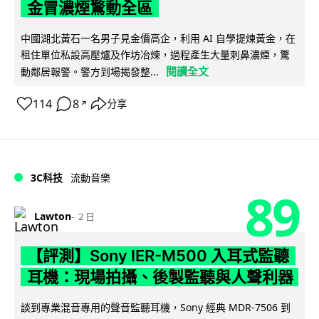
金冒濃煙驚動全區
中國湖北黃石一名男子見金價高企，利用 AI 自學提煉黃金，在
租住單位私設高壓爐及作坊冶煉，過程產生大量刺鼻濃煙，驚
閱讀全文
動鄰居報警。警方到場揭發整...
114
8
分享
↗
3C科技
流動音樂
89
Lawton
2 日
【評測】Sony IER-M500 入耳式監聽
耳機：現場拍攝、後製監聽與人聲利器
談到專業混音專用的聲音監聽耳機，Sony 經典 MDR-7506 到