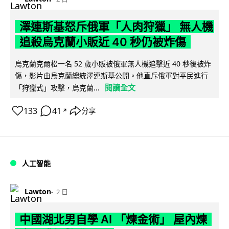
澤連斯基怒斥俄軍「人肉狩獵」 無人機
追殺烏克蘭小販近 40 秒仍被炸傷
烏克蘭克爾松一名 52 歲小販被俄軍無人機追擊近 40 秒後被炸
傷，影片由烏克蘭總統澤連斯基公開。他直斥俄軍對平民進行
閱讀全文
「狩獵式」攻擊，烏克蘭...
133
41
分享
↗
人工智能
Lawton
2 日
中國湖北男自學 AI 「煉金術」 屋內煉