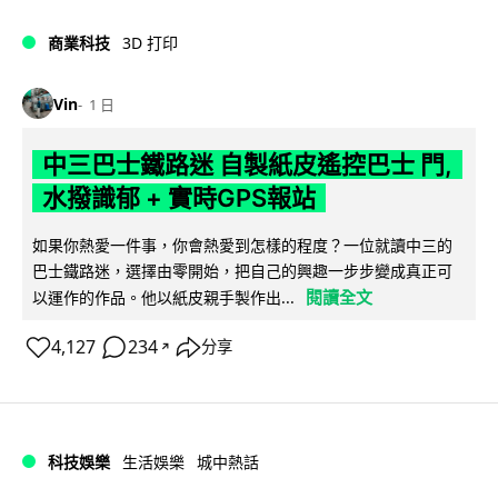
商業科技
3D 打印
Vin
1 日
中三巴士鐵路迷 自製紙皮遙控巴士 門,
水撥識郁 + 實時GPS報站
如果你熱愛一件事，你會熱愛到怎樣的程度？一位就讀中三的
巴士鐵路迷，選擇由零開始，把自己的興趣一步步變成真正可
閱讀全文
以運作的作品。他以紙皮親手製作出...
4,127
234
分享
↗
科技娛樂
生活娛樂
城中熱話