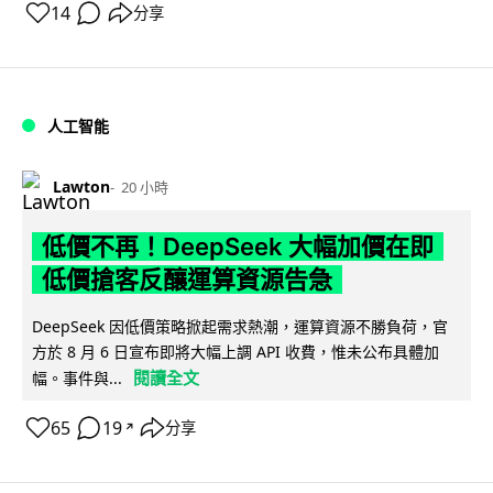
14
分享
人工智能
Lawton
20 小時
低價不再！DeepSeek 大幅加價在即
低價搶客反釀運算資源告急
DeepSeek 因低價策略掀起需求熱潮，運算資源不勝負荷，官
方於 8 月 6 日宣布即將大幅上調 API 收費，惟未公布具體加
閱讀全文
幅。事件與...
65
19
分享
↗