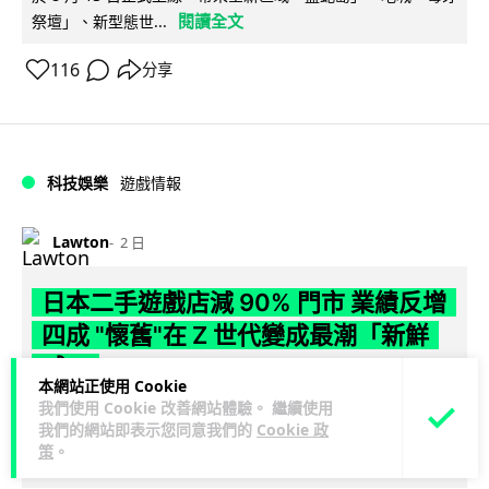
閱讀全文
祭壇」、新型態世...
116
分享
科技娛樂
遊戲情報
Lawton
2 日
日本二手遊戲店減 90% 門市 業績反增
四成 "懷舊"在 Z 世代變成最潮「新鮮
感」
本網站正使用 Cookie
我們使用 Cookie 改善網站體驗。 繼續使用
日本零售巨頭 GEO 將懷舊遊戲銷售門市從 1,000 間大幅減至
我們的網站即表示您同意我們的
Cookie 政
99 間，但銷售額卻不降反升至過往的 1.4 倍。做到「減店增
策
。
閱讀全文
收」奇蹟，...