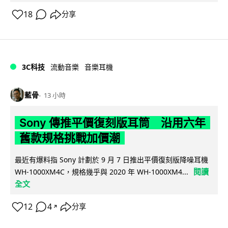
18
分享
3C科技
流動音樂
音樂耳機
藍骨
13 小時
Sony 傳推平價復刻版耳筒 沿用六年
舊款規格挑戰加價潮
最近有爆料指 Sony 計劃於 9 月 7 日推出平價復刻版降噪耳機
閱讀
WH-1000XM4C，規格幾乎與 2020 年 WH-1000XM4...
全文
12
4
分享
↗