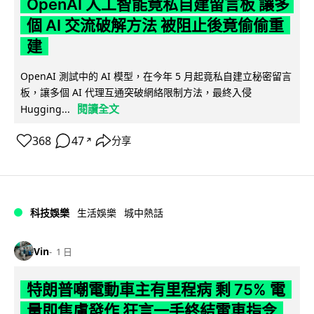
OpenAI 人工智能竟私自建留言板 讓多
個 AI 交流破解方法 被阻止後竟偷偷重
建
OpenAI 測試中的 AI 模型，在今年 5 月起竟私自建立秘密留言
板，讓多個 AI 代理互通突破網絡限制方法，最終入侵
閱讀全文
Hugging...
368
47
分享
↗
科技娛樂
生活娛樂
城中熱話
Vin
1 日
特朗普嘲電動車主有里程病 剩 75% 電
量即焦慮發作 狂言一手終結電車指令