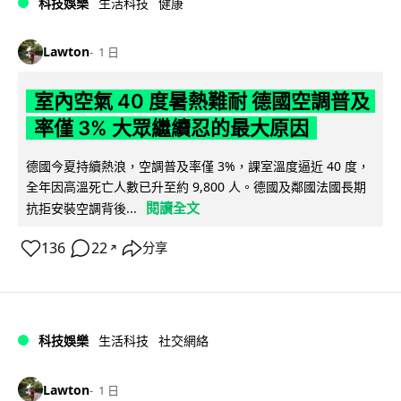
科技娛樂
生活科技
健康
Lawton
1 日
室內空氣 40 度暑熱難耐 德國空調普及
率僅 3% 大眾繼續忍的最大原因
德國今夏持續熱浪，空調普及率僅 3%，課室溫度逼近 40 度，
全年因高溫死亡人數已升至約 9,800 人。德國及鄰國法國長期
閱讀全文
抗拒安裝空調背後...
136
22
分享
↗
科技娛樂
生活科技
社交網絡
Lawton
1 日