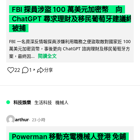
FBI 探員涉盜 100 萬美元加密幣 向
ChatGPT 尋求理財及移民葡萄牙建議終
被捕
FBI 一名資深反情報探員涉嫌利用職務之便盜取敵對國家近 100
萬美元加密貨幣，事後更向 ChatGPT 諮詢理財及移民葡萄牙方
閱讀全文
案，最終因...
22
1
分享
↗
科技娛樂
生活科技
機械人
arthur
23 小時
Powerman 移動充電機械人登港 免鋪