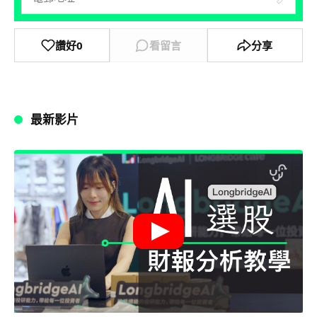
讚好
0
看留言
分享
最新影片