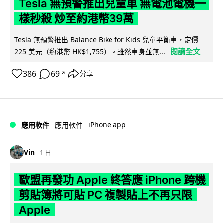
Tesla 無預警推出兒童車 無電池電機一
樣秒殺 炒至約港幣39萬
Tesla 無預警推出 Balance Bike for Kids 兒童平衡車，定價
閱讀全文
225 美元（約港幣 HK$1,755）。雖然車身並無...
386
69
分享
↗
iPhone app
應用軟件
應用軟件
Vin
1 日
歐盟再發功 Apple 終答應 iPhone 跨機
剪貼簿將可貼 PC 複製貼上不再只限
Apple