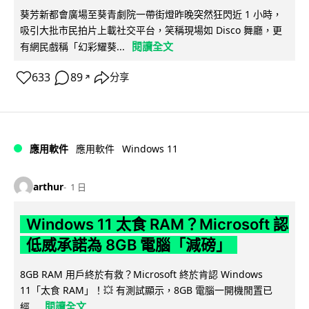
葵芳新都會廣場至葵青劇院一帶街燈昨晚突然狂閃近 1 小時，
吸引大批市民拍片上載社交平台，笑稱現場如 Disco 舞廳，更
閱讀全文
有網民戲稱「幻彩耀葵...
633
89
分享
↗
Windows 11
應用軟件
應用軟件
arthur
1 日
Windows 11 太食 RAM？Microsoft 認
低威承諾為 8GB 電腦「減磅」
8GB RAM 用戶終於有救？Microsoft 終於肯認 Windows
11「太食 RAM」！💥 有測試顯示，8GB 電腦一開機閒置已
閱讀全文
經...