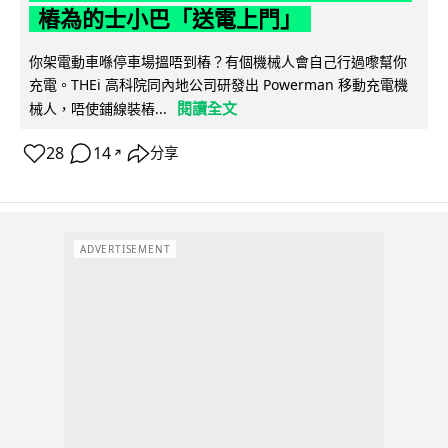
樁為的士小巴「送電上門」
你架電動車喺停車場搵唔到樁？有個機械人會自己行過嚟幫你
充電。THEi 高科院同內地公司研發出 Powerman 移動充電機
閱讀全文
械人，唔使鋪線裝樁...
28
14
分享
↗
ADVERTISEMENT