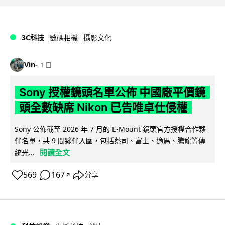
3C科技
數碼相機
攝影文化
Vin
1 日
Sony 授權鏡頭名單公佈 中國廠平價鏡
頭全數缺席 Nikon 已告唯卓仕侵權
Sony 公佈截至 2026 年 7 月的 E-Mount 鏡頭官方授權合作夥
伴名單，共 9 間夥伴入圍，包括蔡司、富士、適馬、騰龍等傳
閱讀全文
統光...
569
167
分享
↗