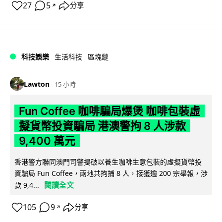
27
5
分享
↗
科技娛樂
生活科技
區塊鏈
Lawton
15 小時
Fun Coffee 咖啡騙局爆煲 咖啡包裝虛
擬貨幣投資騙局 港澳警拘 8 人涉款
9,400 萬元
香港警方聯同澳門司警搗破以養生咖啡生意包裝的虛擬貨幣投
資騙局 Fun Coffee，兩地共拘捕 8 人，接獲逾 200 宗舉報，涉
閱讀全文
款 9,4...
105
9
分享
↗