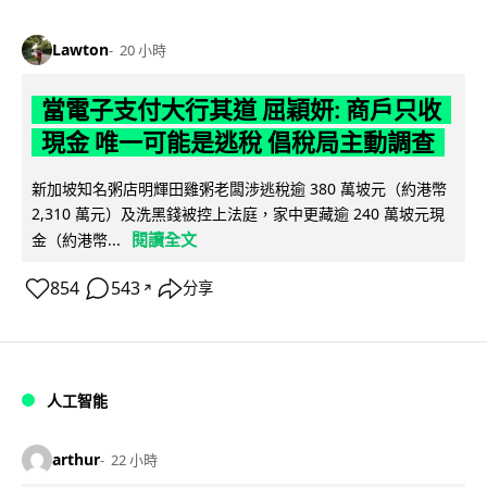
Lawton
20 小時
當電子支付大行其道 屈穎妍: 商戶只收
現金 唯一可能是逃稅 倡稅局主動調查
新加坡知名粥店明輝田雞粥老闆涉逃稅逾 380 萬坡元（約港幣
2,310 萬元）及洗黑錢被控上法庭，家中更藏逾 240 萬坡元現
閱讀全文
金（約港幣...
854
543
分享
↗
人工智能
arthur
22 小時