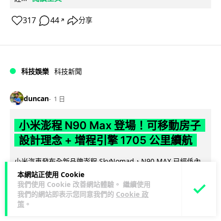
317
44
分享
↗
科技娛樂
科技新聞
duncan
1 日
小米澎程 N90 Max 登場！可移動房子
設計理念 + 增程引擎 1705 公里續航
小米汽車發布全新品牌澎程 SkyNomad，N90 MAX 已經係內
閱讀全
地小米專門店展出，睇真 D 車尾點解咁似 Zeekr 既...
本網站正使用 Cookie
我們使用 Cookie 改善網站體驗。 繼續使用
文
我們的網站即表示您同意我們的
Cookie 政
策
。
18
1
分享
↗