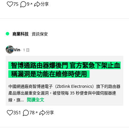
75
9
分享
↗
商業科技
資訊保安
Vin
1 日
智博通路由器爆後門 官方緊急下架止血
稱漏洞是功能在維修時使用
中國網通廠商智博通電子（Zbtlink Electronics）旗下的路由器
產品爆出嚴重安全漏洞，被發現每 35 秒便會與中國伺服器連
閱讀全文
線，旗...
351
78
分享
↗