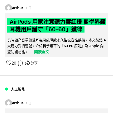
arthur
1 日
AirPods 用家注意聽力響紅燈 醫學界籲
耳機用戶謹守「60-60」鐵律
長時間高音量佩戴耳機可能導致永久性噪音性聽損。本文盤點 4
大聽力受損警號，介紹科學護耳的「60-60 原則」及 Apple 內
閱讀全文
置防護功能，...
20
分享
人工智能
arthur
1 日