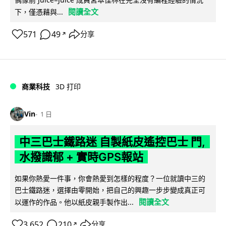
閱讀全文
下，僅憑藉與...
571
49
分享
↗
商業科技
3D 打印
Vin
1 日
中三巴士鐵路迷 自製紙皮遙控巴士 門,
水撥識郁 + 實時GPS報站
如果你熱愛一件事，你會熱愛到怎樣的程度？一位就讀中三的
巴士鐵路迷，選擇由零開始，把自己的興趣一步步變成真正可
閱讀全文
以運作的作品。他以紙皮親手製作出...
3,652
210
分享
↗