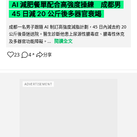
AI 減肥餐單配合高強度操練 成都男
45 日減 20 公斤後多器官衰竭
成都一名男子跟隨 AI 制訂高強度減脂計劃，45 日內減去約 20
公斤後昏迷送院。醫生診斷他患上尿源性膿毒症、膿毒性休克
閱讀全文
及多器官功能障礙。...
23
4
分享
↗
ADVERTISEMENT