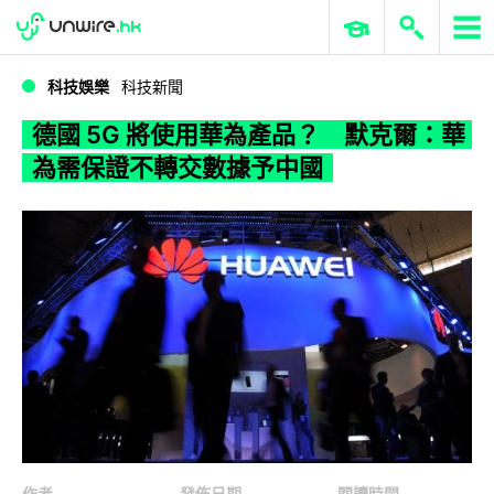
WWDC 2026
GenAI 與雲端科技專區
ERP 與商業 AI
德國 5G 將使用華為產品？ 默克爾：華為需保證不轉交數據予中國
科技娛樂
科技新聞
德國 5G 將使用華為產品？ 默克爾：華
為需保證不轉交數據予中國
作者
發佈日期
閱讀時間