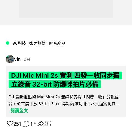
3C科技
家居無線
影音產品
Vin
2 日
DJI Mic Mini 2s 實測 四發一收同步獨
立錄音 32-bit 防爆咪拍片必備
DJI 最新推出的 Mic Mini 2s 無線咪支援「四發一收」分軌錄
音，並首度下放 32-bit Float 浮點內錄功能。本文經實測其...
閱讀全文
251
1
分享
↗