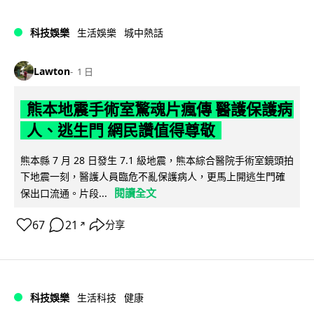
科技娛樂
生活娛樂
城中熱話
Lawton
1 日
熊本地震手術室驚魂片瘋傳 醫護保護病
人、逃生門 網民讚值得尊敬
熊本縣 7 月 28 日發生 7.1 級地震，熊本綜合醫院手術室鏡頭拍
下地震一刻，醫護人員臨危不亂保護病人，更馬上開逃生門確
閱讀全文
保出口流通。片段...
67
21
分享
↗
科技娛樂
生活科技
健康