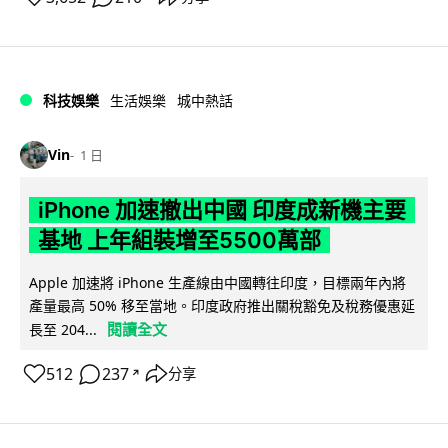
科技娛樂
生活娛樂
城中熱話
Vin
1 日
iPhone 加速撤出中國 印度成新機主要
基地 上年組裝增至5500萬部
Apple 加速將 iPhone 生產線由中國轉往印度，目標兩年內將
產量最高 50% 移至當地。印度政府推出關稅豁免及稅務優惠延
閱讀全文
長至 204...
512
237
分享
↗