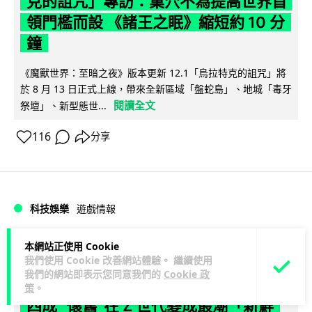
克的詛咒」專訪：巢穴不為提高世界首
領門檻而設 《諸王之眠》縮短約 10 分
鐘
《魔獸世界：至暗之夜》版本更新 12.1「烏拉特克的詛咒」將
於 8 月 13 日正式上線，帶來全新區域「盤蛇島」、地城「毒牙
閱讀全文
祭壇」、新型態世...
116
分享
科技娛樂
遊戲情報
本網站正使用 Cookie
Lawton
2 日
我們使用 Cookie 改善網站體驗。 繼續使用
我們的網站即表示您同意我們的
Cookie 政
日本二手遊戲店減 90% 門市 業績反增
策
。
四成 "懷舊"在 Z 世代變成最潮「新鮮