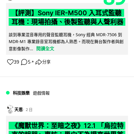
【評測】Sony IER-M500 入耳式監聽
耳機：現場拍攝、後製監聽與人聲利器
談到專業混音專用的聲音監聽耳機，Sony 經典 MDR-7506 到
MDR-M1 專業錄音室耳機都為人熟悉。而現在舞台製作者與創
閱讀全文
意影像製作...
39
5
分享
↗
科技娛樂
遊戲情報
天恩
2 日
《魔獸世界：至暗之夜》12.1 「烏拉特