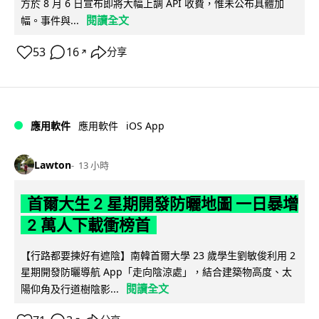
方於 8 月 6 日宣布即將大幅上調 API 收費，惟未公布具體加
閱讀全文
幅。事件與...
53
16
分享
↗
iOS App
應用軟件
應用軟件
Lawton
13 小時
首爾大生 2 星期開發防曬地圖 一日暴增
2 萬人下載衝榜首
【行路都要揀好有遮陰】南韓首爾大學 23 歲學生劉敏俊利用 2
星期開發防曬導航 App「走向陰涼處」，結合建築物高度、太
閱讀全文
陽仰角及行道樹陰影...