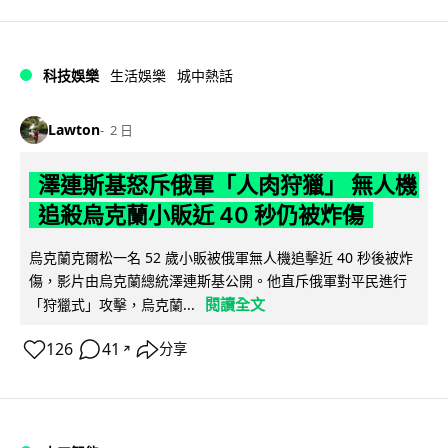
科技娛樂
生活娛樂
城中熱話
Lawton
2 日
澤連斯基怒斥俄軍「人肉狩獵」 無人機
追殺烏克蘭小販近 40 秒仍被炸傷
烏克蘭克爾松一名 52 歲小販被俄軍無人機追擊近 40 秒後被炸
傷，影片由烏克蘭總統澤連斯基公開。他直斥俄軍對平民進行
閱讀全文
「狩獵式」攻擊，烏克蘭...
126
41
分享
↗