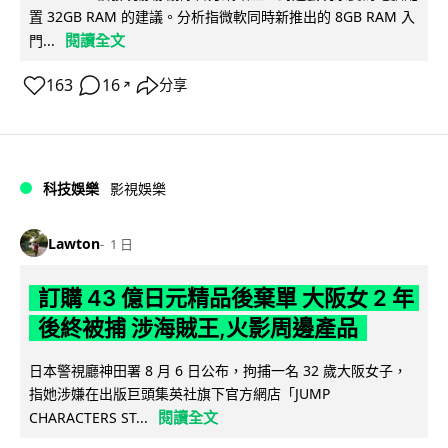
置 32GB RAM 的建議。分析指微軟同時新推出的 8GB RAM 入
閱讀全文
門...
163
16
分享
↗
科技娛樂
影視娛樂
Lawton
1 日
訂購 43 億日元精品後棄單 大阪女 2 年
後終被捕 涉海賊王,火影周邊產品
日本警視廳神田署 8 月 6 日公布，拘捕一名 32 歲大阪女子，
指她涉嫌在出版巨頭集英社旗下官方網店「JUMP
閱讀全文
CHARACTERS ST...