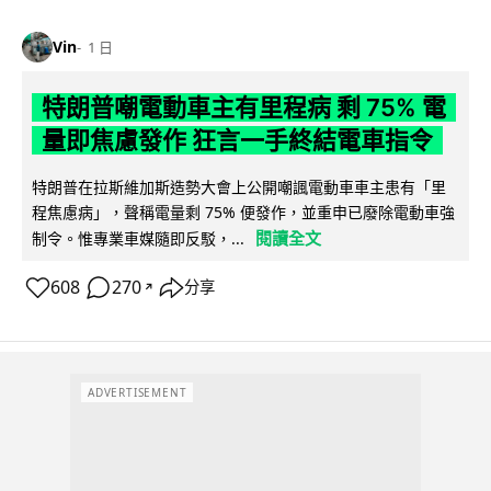
Vin
1 日
特朗普嘲電動車主有里程病 剩 75% 電
量即焦慮發作 狂言一手終結電車指令
特朗普在拉斯維加斯造勢大會上公開嘲諷電動車車主患有「里
程焦慮病」，聲稱電量剩 75% 便發作，並重申已廢除電動車強
閱讀全文
制令。惟專業車媒隨即反駁，...
608
270
分享
↗
ADVERTISEMENT