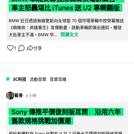
車主怒轟堪比 iTunes 送 U2 專輯翻版
BMW 近日透過無線更新向全球逾 70 個市場車輛中控熒幕推送
《蜘蛛俠：英雄重生》宣傳動畫，啟動車輛即彈出通知，觸發
閱讀全文
大批車主不滿。BMW 早...
1
分享
3C科技
流動音樂
音樂耳機
藍骨
4 小時
Sony 傳推平價復刻版耳筒 沿用六年
舊款規格挑戰加價潮
最近有爆料指 Sony 計劃於 9 月 7 日推出平價復刻版降噪耳機