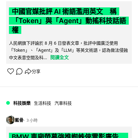
中國官媒批評 AI 術語濫用英文 稱
「Token」與「Agent」動搖科技話語
權
人民網旗下評論於 8 月 6 日發表文章，批評中國廣泛使用
「Token」、「Agent」及「LLM」等英文術語，認為做法侵蝕
閱讀全文
中文表意空間及科...
分享
科技娛樂
生活科技
汽車科技
藍骨
3 小時
BMW 車廂熒幕強推蜘蛛俠電影廣告