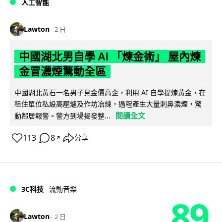
人工智能
Lawton
2 日
中國湖北男自學 AI 「煉金術」 屋內煉
金冒濃煙驚動全區
中國湖北黃石一名男子見金價高企，利用 AI 自學提煉黃金，在
租住單位私設高壓爐及作坊冶煉，過程產生大量刺鼻濃煙，驚
閱讀全文
動鄰居報警。警方到場揭發整...
113
8
分享
↗
3C科技
流動音樂
89
Lawton
2 日