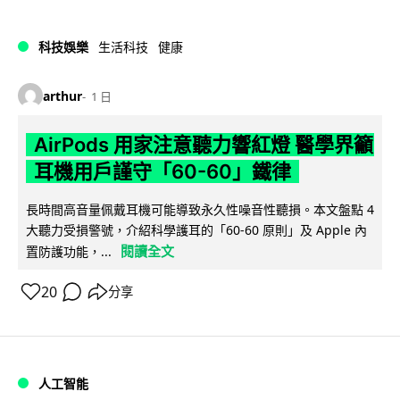
科技娛樂
生活科技
健康
arthur
1 日
AirPods 用家注意聽力響紅燈 醫學界籲
耳機用戶謹守「60-60」鐵律
長時間高音量佩戴耳機可能導致永久性噪音性聽損。本文盤點 4
大聽力受損警號，介紹科學護耳的「60-60 原則」及 Apple 內
閱讀全文
置防護功能，...
20
分享
人工智能