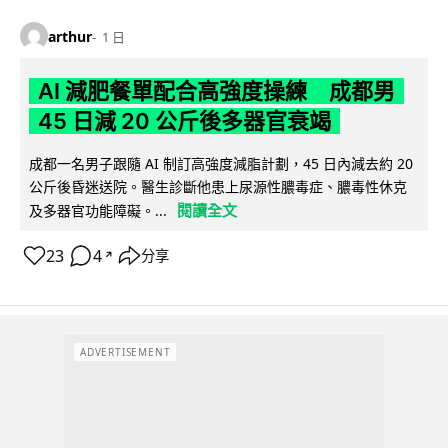
arthur
1 日
AI 減肥餐單配合高強度操練 成都男
45 日減 20 公斤後多器官衰竭
成都一名男子跟隨 AI 制訂高強度減脂計劃，45 日內減去約 20
公斤後昏迷送院。醫生診斷他患上尿源性膿毒症、膿毒性休克
閱讀全文
及多器官功能障礙。...
23
4
分享
↗
ADVERTISEMENT