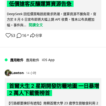
低價搶客反釀運算資源告急
DeepSeek 因低價策略掀起需求熱潮，運算資源不勝負荷，官
方於 8 月 6 日宣布即將大幅上調 API 收費，惟未公布具體加
閱讀全文
幅。事件與...
53
16
分享
↗
iOS App
應用軟件
應用軟件
Lawton
14 小時
首爾大生 2 星期開發防曬地圖 一日暴增
2 萬人下載衝榜首
【行路都要揀好有遮陰】南韓首爾大學 23 歲學生劉敏俊利用 2