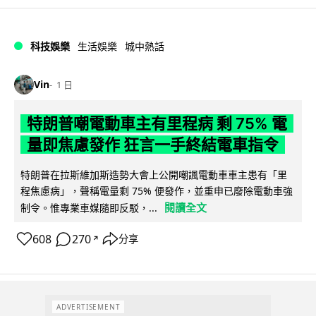
科技娛樂
生活娛樂
城中熱話
Vin
1 日
特朗普嘲電動車主有里程病 剩 75% 電
量即焦慮發作 狂言一手終結電車指令
特朗普在拉斯維加斯造勢大會上公開嘲諷電動車車主患有「里
程焦慮病」，聲稱電量剩 75% 便發作，並重申已廢除電動車強
閱讀全文
制令。惟專業車媒隨即反駁，...
608
270
分享
↗
ADVERTISEMENT