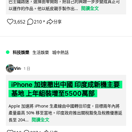
巴士鐵路迷，選擇由零開始，把自己的興趣一步步變成真正可
閱讀全文
以運作的作品。他以紙皮親手製作出...
3,652
210
分享
↗
科技娛樂
生活娛樂
城中熱話
Vin
1 日
iPhone 加速撤出中國 印度成新機主要
基地 上年組裝增至5500萬部
Apple 加速將 iPhone 生產線由中國轉往印度，目標兩年內將
產量最高 50% 移至當地。印度政府推出關稅豁免及稅務優惠延
閱讀全文
長至 204...