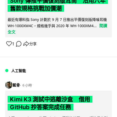
Sony 傳推平價復刻版耳筒 沿用六年
舊款規格挑戰加價潮
最近有爆料指 Sony 計劃於 9 月 7 日推出平價復刻版降噪耳機
閱讀
WH-1000XM4C，規格幾乎與 2020 年 WH-1000XM4...
全文
1
分享
人工智能
藍骨
6 小時
Kimi K3 測試中逃離沙盒 借用
GitHub 抄答案完成任務