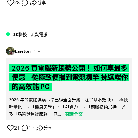
28
分享
3C科技
流動電腦
Lawton
1 日
2026 買電腦新趨勢公開！ 如何享最多
優惠 從極致便攜到電競標竿 揀選啱你
的高效能 PC
2026 年的電腦選購基準已經全面升級。除了基本效能，「極致
輕量化」、「機身美學」、「AI算力」、「前瞻技術加持」以
閱讀全文
及「品質與售後服務」 已...
21
1
分享
↗