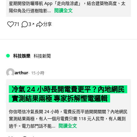
星期開發防曬導航 App「走向陰涼處」，結合建築物高度、太
閱讀全文
陽仰角及行道樹陰影...
71
3
分享
↗
科技娛樂
科技新聞
arthur
15 小時
冷氣 24 小時長開電費更平？內地網民
實測結果兩極 專家拆解慳電邏輯
你信唔信冷氣長開 24 小時，電費反而平過開開關關？內地網民
實測結果兩極，有人一個月電費只需 118 元人民幣，有人飆到
閱讀全文
過千。電力部門話不能...