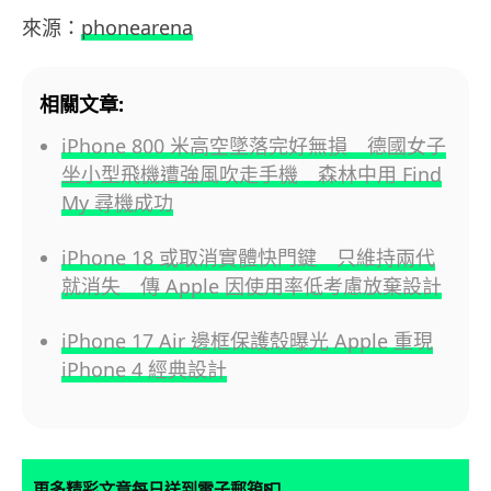
來源：
phonearena
相關文章:
iPhone 800 米高空墜落完好無損 德國女子
坐小型飛機遭強風吹走手機 森林中用 Find
My 尋機成功
iPhone 18 或取消實體快門鍵 只維持兩代
就消失 傳 Apple 因使用率低考慮放棄設計
iPhone 17 Air 邊框保護殼曝光 Apple 重現
iPhone 4 經典設計
📮
更多精彩文章每日送到電子郵箱