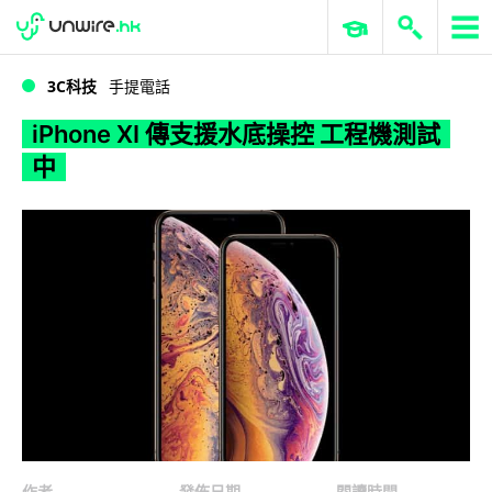
WWDC 2026
GenAI 與雲端科技專區
ERP 與商業 AI
iPhone XI 傳支援水底操控 工程機測試中
3C科技
手提電話
iPhone XI 傳支援水底操控 工程機測試
中
作者
發佈日期
閱讀時間