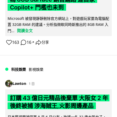
Copilot+ 門檻也未到
Microsoft 被發現靜靜刪除官方網站上，對遊戲玩家要為電腦配
置 32GB RAM 的建議。分析指微軟同時新推出的 8GB RAM 入
閱讀全文
門...
163
16
分享
↗
科技娛樂
影視娛樂
Lawton
1 日
訂購 43 億日元精品後棄單 大阪女 2 年
後終被捕 涉海賊王,火影周邊產品
日本警視廳神田署 8 月 6 日公布，拘捕一名 32 歲大阪女子，