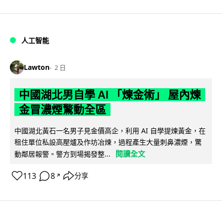
人工智能
Lawton
2 日
中國湖北男自學 AI 「煉金術」 屋內煉
金冒濃煙驚動全區
中國湖北黃石一名男子見金價高企，利用 AI 自學提煉黃金，在
租住單位私設高壓爐及作坊冶煉，過程產生大量刺鼻濃煙，驚
閱讀全文
動鄰居報警。警方到場揭發整...
113
8
分享
↗