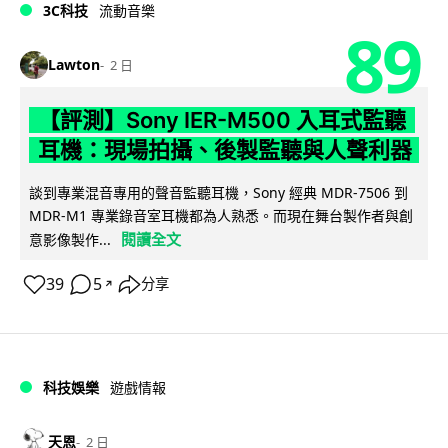
3C科技
流動音樂
89
Lawton
2 日
【評測】Sony IER-M500 入耳式監聽
耳機：現場拍攝、後製監聽與人聲利器
談到專業混音專用的聲音監聽耳機，Sony 經典 MDR-7506 到
MDR-M1 專業錄音室耳機都為人熟悉。而現在舞台製作者與創
閱讀全文
意影像製作...
39
5
分享
↗
科技娛樂
遊戲情報
天恩
2 日