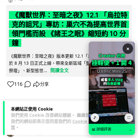
《魔獸世界：至暗之夜》12.1 「烏拉特
克的詛咒」專訪：巢穴不為提高世界首
領門檻而設 《諸王之眠》縮短約 10 分
鐘
×
《魔獸世界：至暗之夜》版本更新 12.1「烏拉特克的詛咒」將
於 8 月 13 日正式上線，帶來全新區域「盤蛇島」、地城「毒牙
閱讀全文
祭壇」、新型態世...
116
分享
本網站正使用 Cookie
我們使用 Cookie 改善網站體驗。 繼續使用
科技娛樂
遊戲情報
🎵
⛶
我們的網站即表示您同意我們的
Cookie 政
策
。
📖 詳細評測
→
Lawton
2 日