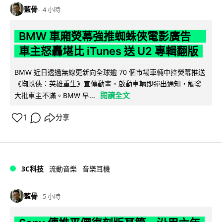
藍骨
4 小時
BMW 車廂熒幕強推蜘蛛俠電影廣告
車主怒轟堪比 iTunes 送 U2 專輯翻版
BMW 近日透過無線更新向全球逾 70 個市場車輛中控熒幕推送
《蜘蛛俠：英雄重生》宣傳動畫，啟動車輛即彈出通知，觸發
閱讀全文
大批車主不滿。BMW 早...
1
分享
3C科技
流動音樂
音樂耳機
藍骨
5 小時