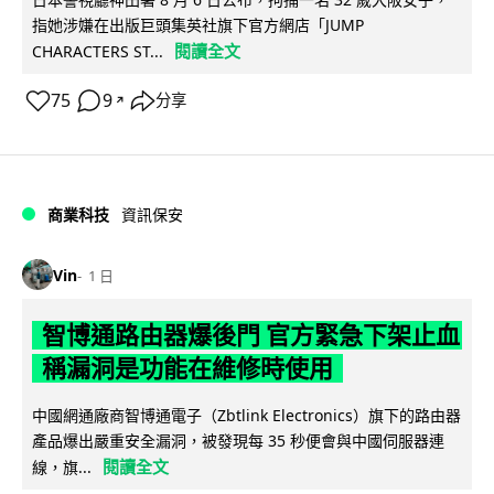
指她涉嫌在出版巨頭集英社旗下官方網店「JUMP
閱讀全文
CHARACTERS ST...
75
9
分享
↗
商業科技
資訊保安
Vin
1 日
智博通路由器爆後門 官方緊急下架止血
稱漏洞是功能在維修時使用
中國網通廠商智博通電子（Zbtlink Electronics）旗下的路由器
產品爆出嚴重安全漏洞，被發現每 35 秒便會與中國伺服器連
閱讀全文
線，旗...