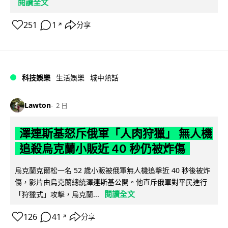
閱讀全文
251
1
分享
↗
科技娛樂
生活娛樂
城中熱話
Lawton
2 日
澤連斯基怒斥俄軍「人肉狩獵」 無人機
追殺烏克蘭小販近 40 秒仍被炸傷
烏克蘭克爾松一名 52 歲小販被俄軍無人機追擊近 40 秒後被炸
傷，影片由烏克蘭總統澤連斯基公開。他直斥俄軍對平民進行
閱讀全文
「狩獵式」攻擊，烏克蘭...
126
41
分享
↗