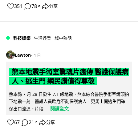
351
78
分享
↗
科技娛樂
生活娛樂
城中熱話
Lawton
1 日
熊本地震手術室驚魂片瘋傳 醫護保護病
人、逃生門 網民讚值得尊敬
熊本縣 7 月 28 日發生 7.1 級地震，熊本綜合醫院手術室鏡頭拍
下地震一刻，醫護人員臨危不亂保護病人，更馬上開逃生門確
閱讀全文
保出口流通。片段...
67
21
分享
↗