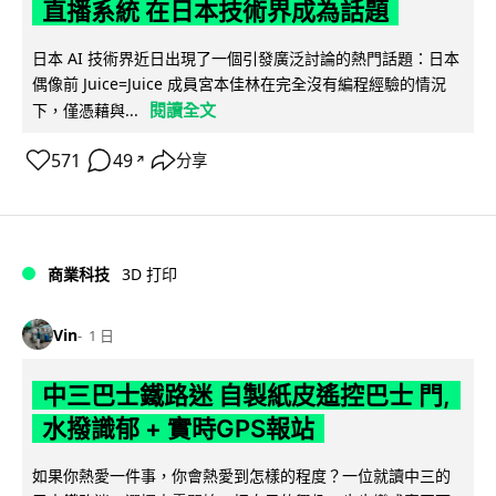
直播系統 在日本技術界成為話題
日本 AI 技術界近日出現了一個引發廣泛討論的熱門話題：日本
偶像前 Juice=Juice 成員宮本佳林在完全沒有編程經驗的情況
閱讀全文
下，僅憑藉與...
571
49
分享
↗
商業科技
3D 打印
Vin
1 日
中三巴士鐵路迷 自製紙皮遙控巴士 門,
水撥識郁 + 實時GPS報站
如果你熱愛一件事，你會熱愛到怎樣的程度？一位就讀中三的