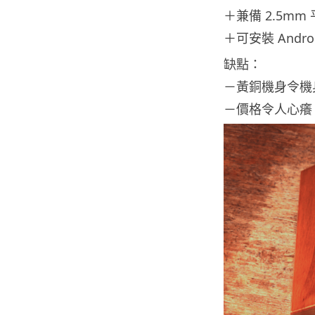
＋兼備 2.5mm
＋可安裝 Androi
缺點：
－黃銅機身令機
－價格令人心癢