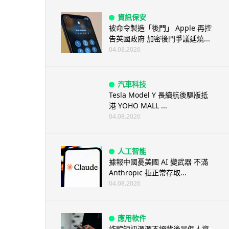
資訊保安
被命令製造「後門」 Apple 再控
告英國政府 加密後門爭議延燒...
04.08.2026
汽車科技
Tesla Model Y 長續航後驅版抵
港 YOHO MALL ...
04.08.2026
人工智能
據報中國憂美國 AI 變武器 不滿
Anthropic 拒正常存取...
04.08.2026
應用軟件
詐騙短訊源源不絕背後是個人資