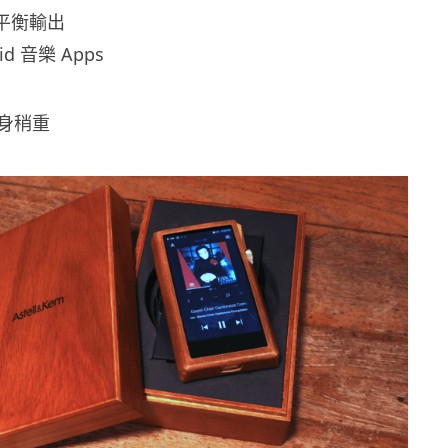
 平衡輸出
d 音樂 Apps
身稍重