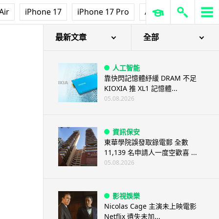
Air
iPhone 17
iPhone 17 Pro
AirPods Pro 3
Ap
最新文章
全部
人工智能
靠快閃記憶體紓緩 DRAM 不足
KIOXIA 推 XL1 記憶體...
05.08.2026
資訊保安
東華學院誤發取錄電郵 全數
11,139 名申請人一度空歡喜 ...
05.08.2026
影視娛樂
Nicolas Cage 主演未上映電影
Netflix 遺失未加...