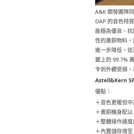
A&K 開發團
DAP 的音色
能極為優良、抗
性的黃銅物料，
進一步降低，從而對
鍍上的 99.7
令到外觀受損，
Astell&Kern S
優點：
＋音色更暖但中
＋黃銅機身配以 9
＋整體操作速度
＋內置儲存增至 2