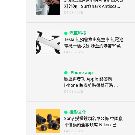
料外洩 Surfshark Antisca...
04.08.2026
汽車科技
Tesla 無預警推出兒童車 無電池
電機一樣秒殺 炒至約港幣39萬
04.08.2026
iPhone app
歐盟再發功 Apple 終答應
iPhone 跨機剪貼簿將可貼 ...
04.08.2026
攝影文化
Sony 授權鏡頭名單公佈 中國廠
平價鏡頭全數缺席 Nikon 已...
04.08.2026