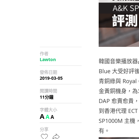
作者
Lawton
韓國音樂播放器品牌 
Blue 大受好評後
發佈日期
2019-03-05
青銅綠與 Roy
金黃銅機身，為
閱讀時間
11分鐘
DAP 愈賣愈
字體大小
到香港代理 E
A
A
A
SP1000M 主
分享
有。