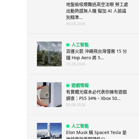
地盤偷吸煙難逃高空法眼 勞工處
出動熱感無人機 擬加 AI 人臉識
別精準...
05.08.2026
人工智能
貨運火箭 沖繩飛台灣僅需 15 分
鐘 Hop Aero 將 5...
05.08.2026
遊戲情報
有實體光碟未必代表你擁有遊戲
調查：PS5 34%、Xbox 50...
05.08.2026
人工智能
Elon Musk 稱 SpaceX Tesla 是
地球最強兩間硬件公...