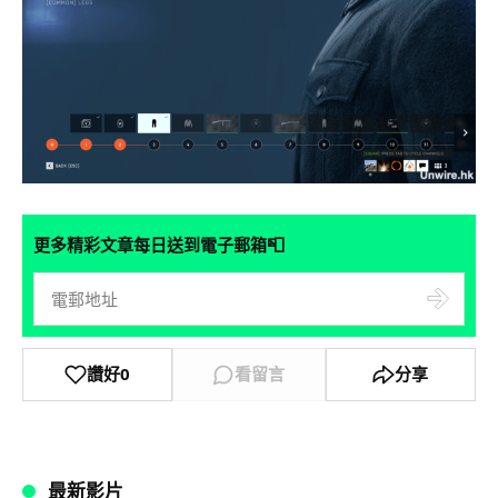
📮
更多精彩文章每日送到電子郵箱
讚好
0
看留言
分享
最新影片