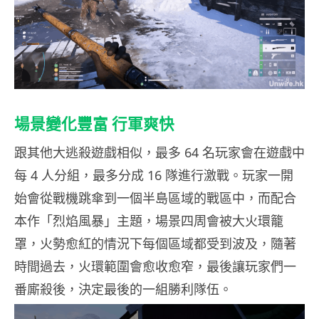
場景變化豐富 行軍爽快
跟其他大逃殺遊戲相似，最多 64 名玩家會在遊戲中
每 4 人分組，最多分成 16 隊進行激戰。玩家一開
始會從戰機跳傘到一個半島區域的戰區中，而配合
本作「烈焰風暴」主題，場景四周會被大火環籠
罩，火勢愈紅的情況下每個區域都受到波及，隨著
時間過去，火環範圍會愈收愈窄，最後讓玩家們一
番廝殺後，決定最後的一組勝利隊伍。