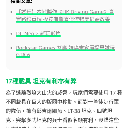
相關文章:
【試玩】本地製作《HK Driving Game》真
實路線重現 操控有驚喜但流暢度仍需改善
DJI Neo 2 試玩影片
Rockstar Games 答應 讓癌末家屬提早試玩
GTA 6
17種載具 坦克有利亦有弊
為了逃離烈焰大山火的威脅，玩家們需要使用 17 種
不同載具在巨大的版圖中移動。面對一些徒步行軍
的隊伍，擁有邱吉爾鱷魚、LT-38 坦克、四號坦
克、突擊虎式坦克的兵士看似名顯有利，沒錯這些