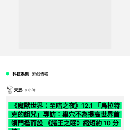
科技娛樂
遊戲情報
天恩
9 小時
《魔獸世界：至暗之夜》12.1 「烏拉特
克的詛咒」專訪：巢穴不為提高世界首
領門檻而設 《諸王之眠》縮短約 10 分