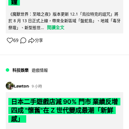
鐘
《魔獸世界：至暗之夜》版本更新 12.1「烏拉特克的詛咒」將
於 8 月 13 日正式上線，帶來全新區域「盤蛇島」、地城「毒牙
閱讀全文
祭壇」、新型態世...
69
分享
科技娛樂
遊戲情報
Lawton
9 小時
日本二手遊戲店減 90% 門市 業績反增
四成 "懷舊"在 Z 世代變成最潮「新鮮
感」