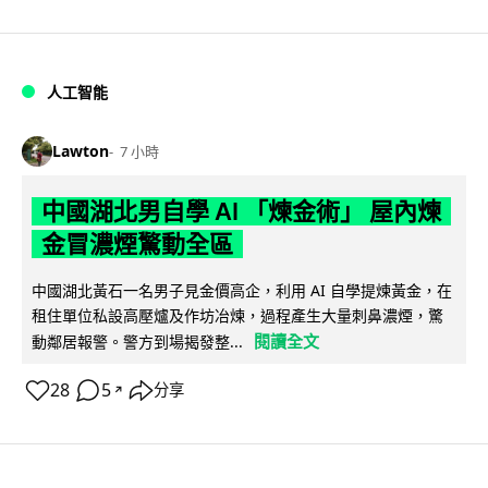
人工智能
Lawton
7 小時
中國湖北男自學 AI 「煉金術」 屋內煉
金冒濃煙驚動全區
中國湖北黃石一名男子見金價高企，利用 AI 自學提煉黃金，在
租住單位私設高壓爐及作坊冶煉，過程產生大量刺鼻濃煙，驚
閱讀全文
動鄰居報警。警方到場揭發整...
28
5
分享
↗