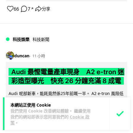
66
7
分享
↗
科技娛樂
科技新聞
duncan
11 小時
Audi 最慳電量產車現身 A2 e-tron 迷
彩造型曝光 快充 26 分鐘充滿 8 成電
Audi 呢部新車，能耗竟然係25年前嘅一半。 A2 e-tron 風阻低
至0.24，每百公里只需12.8 kWh，一度電行到7.8公里。6...
本網站正使用 Cookie
閱讀全文
我們使用 Cookie 改善網站體驗。 繼續使用
我們的網站即表示您同意我們的
Cookie 政
5
1
分享
↗
策
。