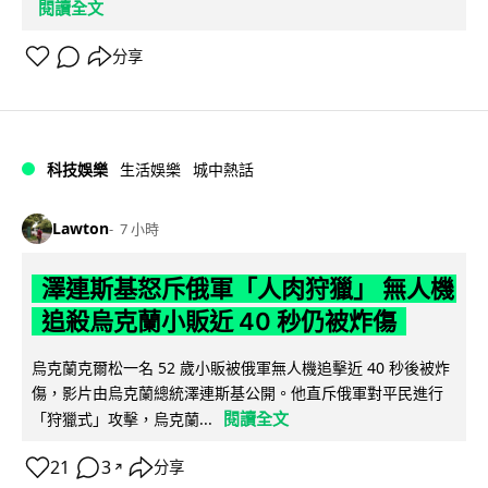
閱讀全文
分享
科技娛樂
生活娛樂
城中熱話
Lawton
7 小時
澤連斯基怒斥俄軍「人肉狩獵」 無人機
追殺烏克蘭小販近 40 秒仍被炸傷
烏克蘭克爾松一名 52 歲小販被俄軍無人機追擊近 40 秒後被炸
傷，影片由烏克蘭總統澤連斯基公開。他直斥俄軍對平民進行
閱讀全文
「狩獵式」攻擊，烏克蘭...
21
3
分享
↗