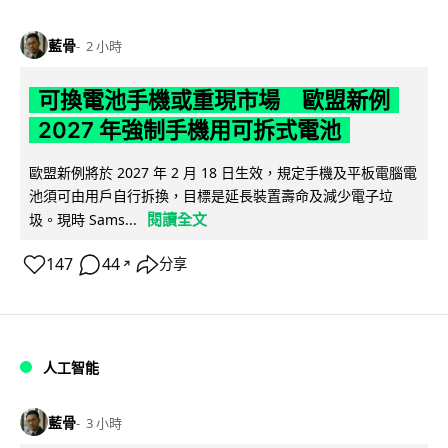
藍骨
2 小時
可換電池手機或重現市場 歐盟新例
2027 年強制手機用可拆式電池
歐盟新例將於 2027 年 2 月 18 日生效，規定手機及平板電腦電
池須可由用戶自行拆換，目標是延長裝置壽命及減少電子垃
閱讀全文
圾。現時 Sams...
147
44
分享
↗
人工智能
藍骨
3 小時