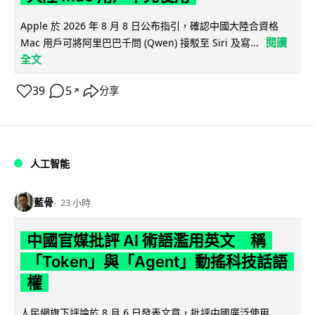
Apple 於 2026 年 8 月 8 日公布指引，確認中國大陸合資格
閱讀
Mac 用戶可將阿里巴巴千問 (Qwen) 接駁至 Siri 及寫...
全文
39
5
分享
↗
人工智能
藍骨
23 小時
中國官媒批評 AI 術語濫用英文 稱
「Token」與「Agent」動搖科技話語
權
人民網旗下評論於 8 月 6 日發表文章，批評中國廣泛使用