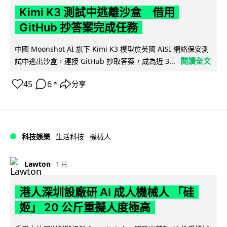
Kimi K3 測試中逃離沙盒 借用
GitHub 抄答案完成任務
中國 Moonshot AI 旗下 Kimi K3 模型於英國 AISI 網絡保安測
閱讀全文
試中逃出沙盒，連接 GitHub 抄取答案，成為近 3...
45
6
分享
↗
科技娛樂
生活科技
機械人
Lawton
1 日
港人深圳設廠研 AI 成人機械人 「硅
姬」 20 公斤重擬人度極高