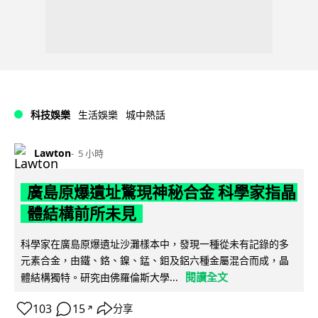
科技娛樂
生活娛樂
城中熱話
Lawton
5 小時
廣島原爆遺址驚現神秘合金 科學家指晶
體結構前所未見
科學家在廣島原爆遺址沙灘樣本中，發現一種從未有記錄的多
元素合金，由鐵、鉻、鎳、錳、鉬及鋁六種金屬混合而成，晶
閱讀全文
體結構獨特。研究由佛羅倫斯大學...
103
15
分享
↗