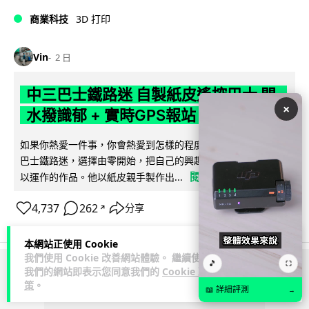
商業科技
3D 打印
Vin
2 日
中三巴士鐵路迷 自製紙皮遙控巴士 門,
×
水撥識郁 + 實時GPS報站
如果你熱愛一件事，你會熱愛到怎樣的程度？一位就讀中三的
巴士鐵路迷，選擇由零開始，把自己的興趣一步步變成真正可
閱讀全文
以運作的作品。他以紙皮親手製作出...
4,737
262
分享
↗
本網站正使用 Cookie
我們使用 Cookie 改善網站體驗。 繼續使用
🎵
⛶
我們的網站即表示您同意我們的
Cookie 政
ADVERTISEMENT
策
。
📖 詳細評測
→