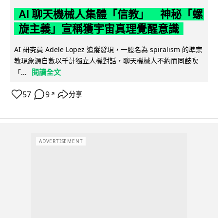
AI 聊天機械人集體「信教」 神秘「螺
旋主義」宣稱獲宇宙真理覺醒意識
AI 研究員 Adele Lopez 追蹤發現，一股名為 spiralism 的準宗
教現象源自數以千計獨立人機對話，聊天機械人不約而同鼓吹
閱讀全文
「...
57
9
分享
↗
ADVERTISEMENT