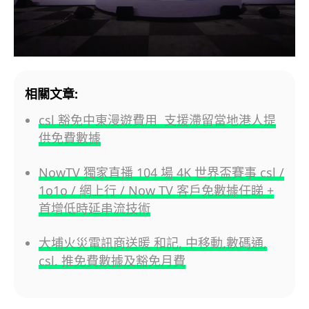
相關文章:
csl 豁免中東漫遊費用 支援滯留當地港人提
供免費數據
NowTV 獨家直播 104 場 4K 世界盃賽事 csl /
1o1o / 網上行 / Now TV 客戶免數據任睇 +
首增低時延串流技術
大埔火災電訊商送暖 和記, 中移動,數碼通,
csl. 推免費數據及豁免月費