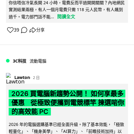
你信唔信冷氣長開 24 小時，電費反而平過開開關關？內地網民
實測結果兩極，有人一個月電費只需 118 元人民幣，有人飆到
閱讀全文
過千。電力部門話不能...
39
分享
3C科技
流動電腦
Lawton
2 日
2026 買電腦新趨勢公開！ 如何享最多
優惠 從極致便攜到電競標竿 揀選啱你
的高效能 PC
2026 年的電腦選購基準已經全面升級。除了基本效能，「極致
輕量化」、「機身美學」、「AI算力」、「前瞻技術加持」以