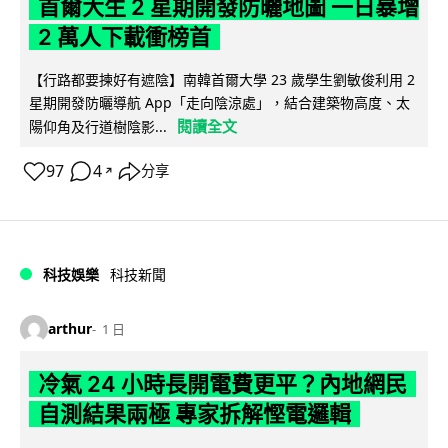
首爾大生 2 星期開發防曬地圖 一日暴增
2 萬人下載衝榜首
【行路都要揀好有遮陰】南韓首爾大學 23 歲學生劉敏俊利用 2
星期開發防曬導航 App「走向陰涼處」，結合建築物高度、太
閱讀全文
陽仰角及行道樹陰影...
97
4
分享
↗
科技娛樂
科技新聞
arthur
1 日
冷氣 24 小時長開電費更平？內地網民
自測結果兩極 專家拆解慳電邏輯