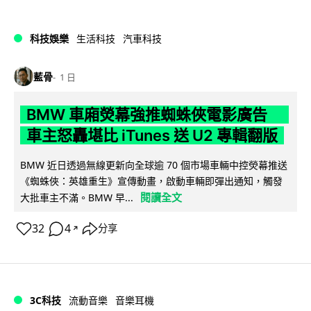
科技娛樂
生活科技
汽車科技
藍骨
1 日
BMW 車廂熒幕強推蜘蛛俠電影廣告
車主怒轟堪比 iTunes 送 U2 專輯翻版
BMW 近日透過無線更新向全球逾 70 個市場車輛中控熒幕推送
《蜘蛛俠：英雄重生》宣傳動畫，啟動車輛即彈出通知，觸發
閱讀全文
大批車主不滿。BMW 早...
32
4
分享
↗
3C科技
流動音樂
音樂耳機