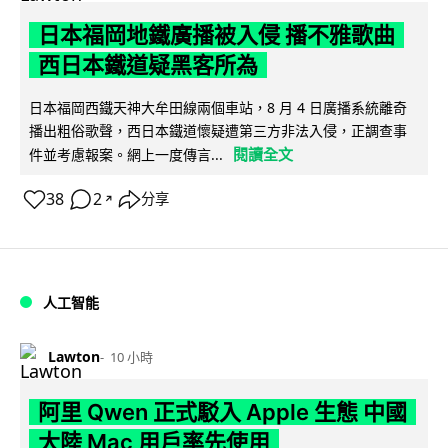
日本福岡地鐵廣播被入侵 播不雅歌曲
西日本鐵道疑黑客所為
日本福岡西鐵天神大牟田線兩個車站，8 月 4 日廣播系統離奇
播出粗俗歌聲，西日本鐵道懷疑遭第三方非法入侵，正調查事
閱讀全文
件並考慮報案。網上一度傳言...
38
2
分享
↗
人工智能
Lawton
10 小時
阿里 Qwen 正式駁入 Apple 生態 中國
大陸 Mac 用戶率先使用