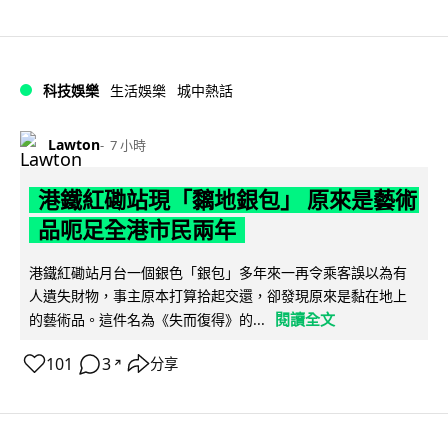
科技娛樂
生活娛樂
城中熱話
Lawton
7 小時
港鐵紅磡站現「黐地銀包」 原來是藝術
品呃足全港市民兩年
港鐵紅磡站月台一個銀色「銀包」多年來一再令乘客誤以為有
人遺失財物，事主原本打算拾起交還，卻發現原來是黏在地上
閱讀全文
的藝術品。這件名為《失而復得》的...
101
3
分享
↗