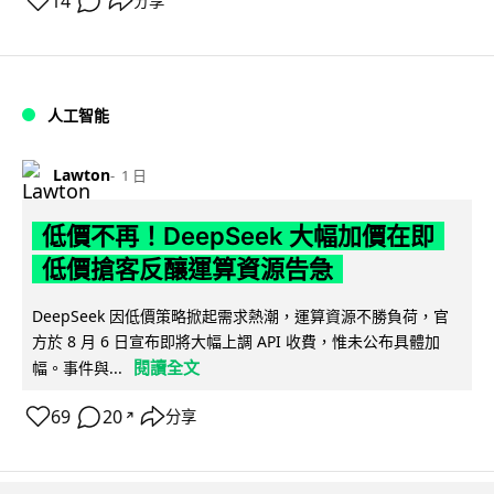
14
分享
人工智能
Lawton
1 日
低價不再！DeepSeek 大幅加價在即
低價搶客反釀運算資源告急
DeepSeek 因低價策略掀起需求熱潮，運算資源不勝負荷，官
方於 8 月 6 日宣布即將大幅上調 API 收費，惟未公布具體加
閱讀全文
幅。事件與...
69
20
分享
↗