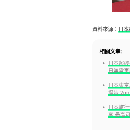
資料來源：
日本
相關文章:
日本超輕
日無需車
日本東京
提告 2n
日本旅行毋
李 最高可