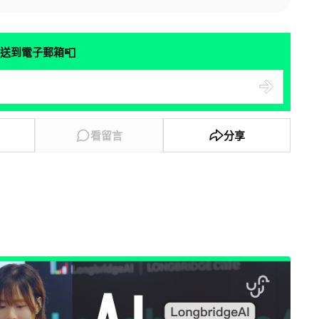
📮
送到電子郵箱
看留言
分享