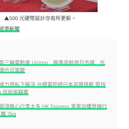
▲500 元硬幣設計亦有所更新。
經濟新聞
盈三輪電動車 Unimo 瞄準高齡用戶市場 在
牌也可駕駛
威力想私下解決 台積電拒絕日本高層道歉 堅持
m 技術偷竊案
須擔心行李太多 HK Express 乘客加購登機行
攜 7kg