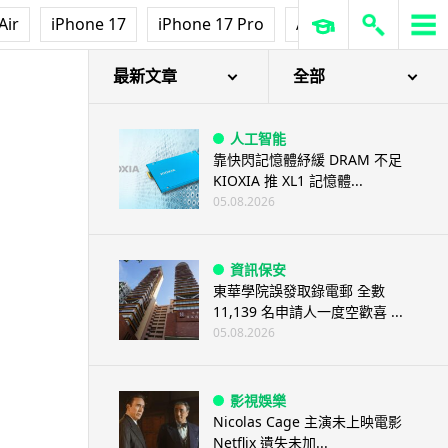
Air
iPhone 17
iPhone 17 Pro
AirPods Pro 3
Ap
最新文章
全部
人工智能
靠快閃記憶體紓緩 DRAM 不足
KIOXIA 推 XL1 記憶體...
05.08.2026
資訊保安
東華學院誤發取錄電郵 全數
11,139 名申請人一度空歡喜 ...
05.08.2026
影視娛樂
Nicolas Cage 主演未上映電影
Netflix 遺失未加...