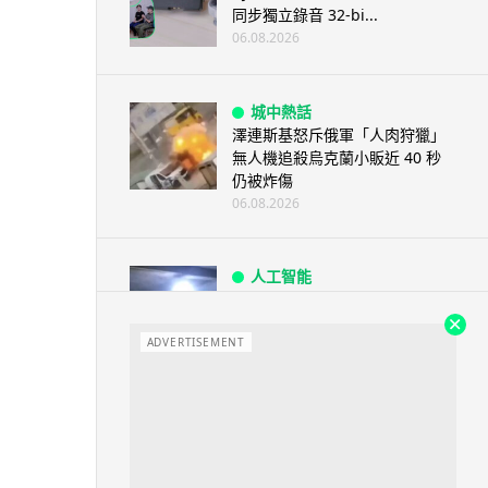
同步獨立錄音 32-bi...
06.08.2026
城中熱話
澤連斯基怒斥俄軍「人肉狩獵」
無人機追殺烏克蘭小販近 40 秒
仍被炸傷
06.08.2026
人工智能
中國湖北男自學 AI 「煉金術」
屋內煉金冒濃煙驚動全區
ADVERTISEMENT
06.08.2026
流動音樂
【評測】Sony IER-M500 入耳式
監聽耳機：現場拍攝、後製監
聽...