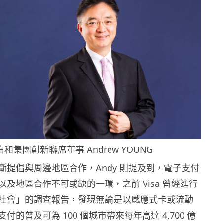
信和集團創新聯席董事
Andrew YOUNG
斷提倡與周邊地區合作，
Andy
則提及到，電子
支
付
以及地區合作不可或缺的一環，之前
Visa
曾經進行
社會」的調查報告，發現無論是以感應式卡或流動
支付的普及可為
100
個城市帶來每年高達
4,700
億