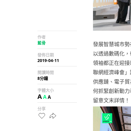
作者
藍骨
發展智慧城市勢
以透過數碼化，
發佈日期
2019-04-11
領袖都正在迎接
聯網經濟峰會」
閱讀時間
8分鐘
供應鏈、電子貿
字體大小
何抓緊創新動力和
A
A
A
留意文末詳情！
分享