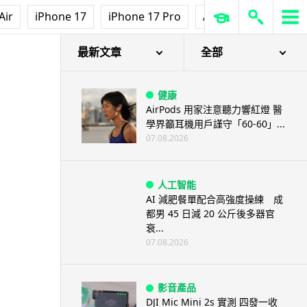
Air
iPhone 17
iPhone 17 Pro
AirPods Pro 3
Ap
最新文章
全部
健康
AirPods 用家注意聽力響紅燈 醫
學界籲耳機用戶謹守「60-60」...
07.08.2026
人工智能
AI 減肥餐單配合高強度操練 成
都男 45 日減 20 公斤後多器官
衰...
07.08.2026
影音產品
DJI Mic Mini 2s 實測 四發一收