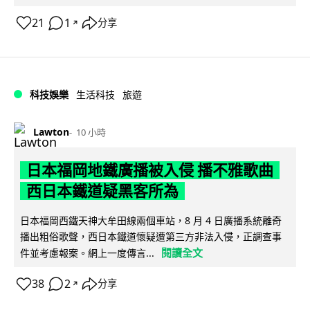
21
1
分享
↗
科技娛樂
生活科技
旅遊
Lawton
10 小時
日本福岡地鐵廣播被入侵 播不雅歌曲
西日本鐵道疑黑客所為
日本福岡西鐵天神大牟田線兩個車站，8 月 4 日廣播系統離奇
播出粗俗歌聲，西日本鐵道懷疑遭第三方非法入侵，正調查事
閱讀全文
件並考慮報案。網上一度傳言...
38
2
分享
↗