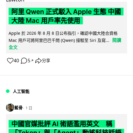
阿里 Qwen 正式駁入 Apple 生態 中國
大陸 Mac 用戶率先使用
Apple 於 2026 年 8 月 8 日公布指引，確認中國大陸合資格
閱讀
Mac 用戶可將阿里巴巴千問 (Qwen) 接駁至 Siri 及寫...
全文
40
5
分享
↗
人工智能
藍骨
1 日
中國官媒批評 AI 術語濫用英文 稱
「Token」與「Agent」動搖科技話語