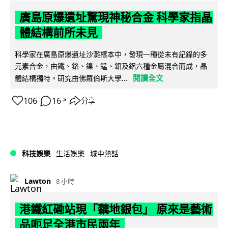
廣島原爆遺址驚現神秘合金 科學家指晶
體結構前所未見
科學家在廣島原爆遺址沙灘樣本中，發現一種從未有記錄的多
元素合金，由鐵、鉻、鎳、錳、鉬及鋁六種金屬混合而成，晶
閱讀全文
體結構獨特。研究由佛羅倫斯大學...
106
16
分享
↗
科技娛樂
生活娛樂
城中熱話
Lawton
8 小時
港鐵紅磡站現「黐地銀包」 原來是藝術
品呃足全港市民兩年