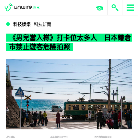
WWDC 2026
GenAI 與雲端科技專區
ERP 與商業 AI
《男兒當入樽》打卡位太多人 日本鎌倉市禁止遊客危險拍照
科技娛樂
科技新聞
《男兒當入樽》打卡位太多人 日本鎌倉
市禁止遊客危險拍照
作者
發佈日期
閱讀時間