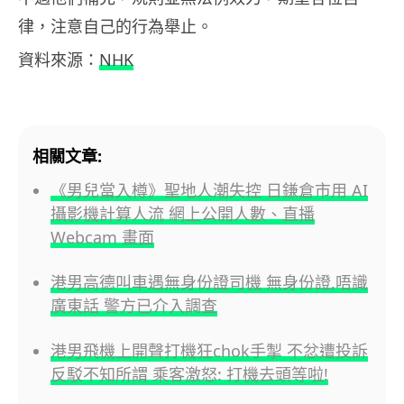
律，注意自己的行為舉止。
資料來源：
NHK
相關文章:
《男兒當入樽》聖地人潮失控 日鎌倉市用 AI
攝影機計算人流 網上公開人數、直播
Webcam 畫面
港男高德叫車遇無身份證司機 無身份證,唔識
廣東話 警方已介入調查
港男飛機上開聲打機狂chok手掣 不忿遭投訴
反駁不知所謂 乘客激怒: 打機去頭等啦!