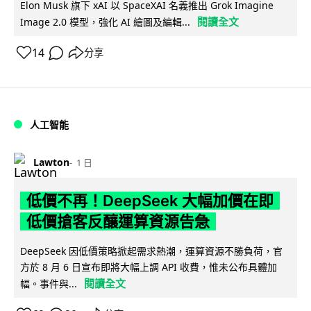
Elon Musk 旗下 xAI 以 SpaceXAI 名義推出 Grok Imagine
閱讀全文
Image 2.0 模型，強化 AI 繪圖及編輯...
14
分享
人工智能
Lawton
1 日
低價不再！DeepSeek 大幅加價在即
低價搶客反釀運算資源告急
DeepSeek 因低價策略掀起需求熱潮，運算資源不勝負荷，官
方於 8 月 6 日宣布即將大幅上調 API 收費，惟未公布具體加
閱讀全文
幅。事件與...