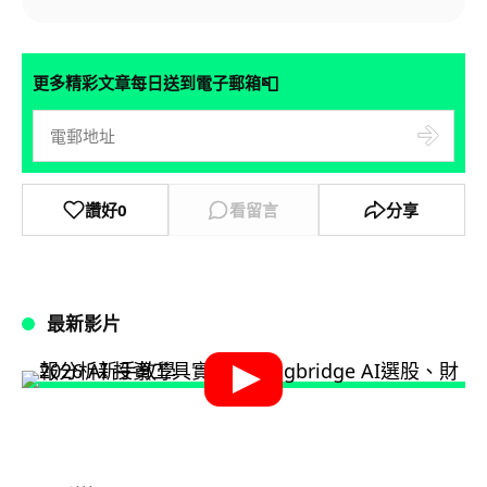
📮
更多精彩文章每日送到電子郵箱
讚好
0
看留言
分享
最新影片