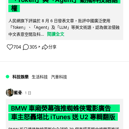
權
人民網旗下評論於 8 月 6 日發表文章，批評中國廣泛使用
「Token」、「Agent」及「LLM」等英文術語，認為做法侵蝕
閱讀全文
中文表意空間及科...
704
305
分享
↗
科技娛樂
生活科技
汽車科技
藍骨
1 日
BMW 車廂熒幕強推蜘蛛俠電影廣告
車主怒轟堪比 iTunes 送 U2 專輯翻版