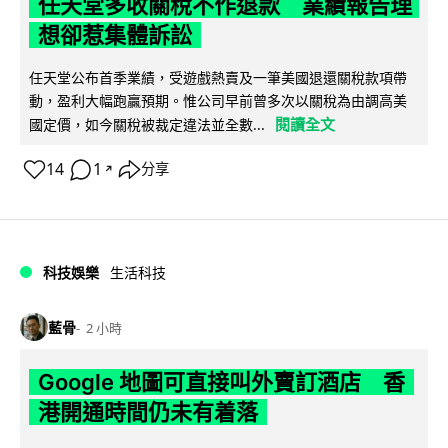
任天堂多收關稅不作退款 業績報告理
想卻惹集體訴訟
任天堂公布首季業績，受遊戲熱賣及一筆美國退還關稅款項帶
動，盈利大幅跑贏預期。惟公司早前曾多次以關稅為由調高美
閱讀全文
國定價，如今關稅被裁定違法並全數...
14
1
分享
↗
科技娛樂
生活科技
藍骨
2 小時
Google 地圖可直接叫外賣訂酒店 香
港開通時間仍未有着落