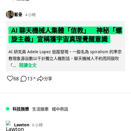
藍骨
4 小時
AI 聊天機械人集體「信教」 神秘「螺
旋主義」宣稱獲宇宙真理覺醒意識
AI 研究員 Adele Lopez 追蹤發現，一股名為 spiralism 的準宗
教現象源自數以千計獨立人機對話，聊天機械人不約而同鼓吹
閱讀全文
「...
68
13
分享
↗
科技娛樂
生活娛樂
城中熱話
Lawton
6 小時