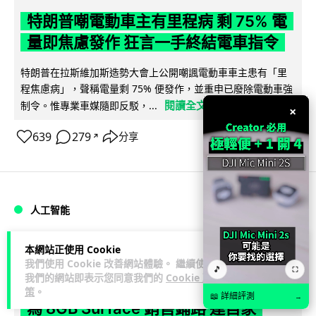
特朗普嘲電動車主有里程病 剩 75% 電
量即焦慮發作 狂言一手終結電車指令
特朗普在拉斯維加斯造勢大會上公開嘲諷電動車車主患有「里
程焦慮病」，聲稱電量剩 75% 便發作，並重申已廢除電動車強
閱讀全文
制令。惟專業車媒隨即反駁，...
×
639
279
分享
↗
人工智能
Lawton
2 日
本網站正使用 Cookie
我們使用 Cookie 改善網站體驗。 繼續使用
🎵
⛶
我們的網站即表示您同意我們的
Cookie 政
微軟刪走 32GB RAM 遊戲建議 分析:
策
。
📖 詳細評測
→
為 8GB Surface 銷售鋪路 連自家