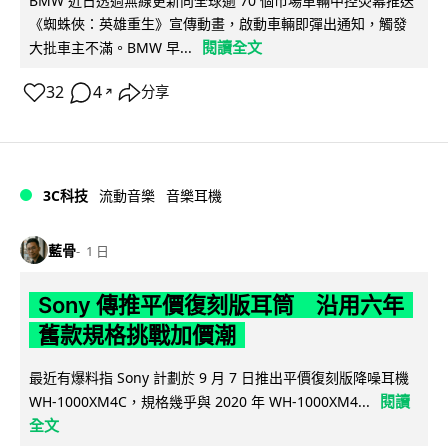
BMW 近日透過無線更新向全球逾 70 個市場車輛中控熒幕推送
《蜘蛛俠：英雄重生》宣傳動畫，啟動車輛即彈出通知，觸發
閱讀全文
大批車主不滿。BMW 早...
32
4
分享
↗
3C科技
流動音樂
音樂耳機
藍骨
1 日
Sony 傳推平價復刻版耳筒 沿用六年
舊款規格挑戰加價潮
最近有爆料指 Sony 計劃於 9 月 7 日推出平價復刻版降噪耳機
閱讀
WH-1000XM4C，規格幾乎與 2020 年 WH-1000XM4...
全文