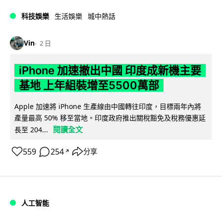
科技娛樂
生活娛樂
城中熱話
Vin
2 日
iPhone 加速撤出中國 印度成新機主要
基地 上年組裝增至5500萬部
Apple 加速將 iPhone 生產線由中國轉往印度，目標兩年內將
產量最高 50% 移至當地。印度政府推出關稅豁免及稅務優惠延
閱讀全文
長至 204...
559
254
分享
↗
人工智能