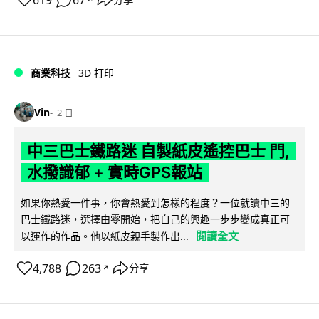
商業科技
3D 打印
Vin
2 日
中三巴士鐵路迷 自製紙皮遙控巴士 門,
水撥識郁 + 實時GPS報站
如果你熱愛一件事，你會熱愛到怎樣的程度？一位就讀中三的
巴士鐵路迷，選擇由零開始，把自己的興趣一步步變成真正可
閱讀全文
以運作的作品。他以紙皮親手製作出...
4,788
263
分享
↗