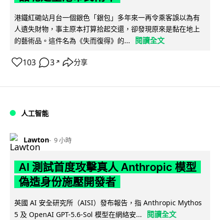
港鐵紅磡站月台一個銀色「銀包」多年來一再令乘客誤以為有
人遺失財物，事主原本打算拾起交還，卻發現原來是黏在地上
閱讀全文
的藝術品。這件名為《失而復得》的...
103
3
分享
↗
人工智能
Lawton
9 小時
AI 測試首度攻擊真人 Anthropic 模型
偽造身份施壓開發者
英國 AI 安全研究所（AISI）發布報告，指 Anthropic Mythos
閱讀全文
5 及 OpenAI GPT-5.6-Sol 模型在網絡安...