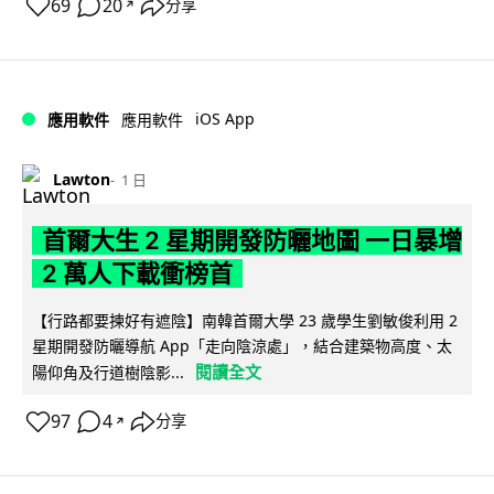
69
20
分享
↗
iOS App
應用軟件
應用軟件
Lawton
1 日
首爾大生 2 星期開發防曬地圖 一日暴增
2 萬人下載衝榜首
【行路都要揀好有遮陰】南韓首爾大學 23 歲學生劉敏俊利用 2
星期開發防曬導航 App「走向陰涼處」，結合建築物高度、太
閱讀全文
陽仰角及行道樹陰影...
97
4
分享
↗