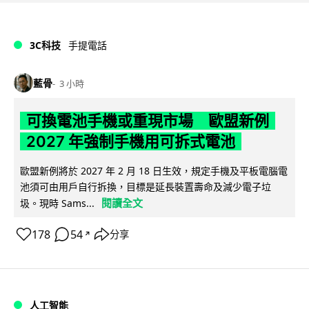
3C科技
手提電話
藍骨
3 小時
可換電池手機或重現市場 歐盟新例
2027 年強制手機用可拆式電池
歐盟新例將於 2027 年 2 月 18 日生效，規定手機及平板電腦電
池須可由用戶自行拆換，目標是延長裝置壽命及減少電子垃
閱讀全文
圾。現時 Sams...
178
54
分享
↗
人工智能