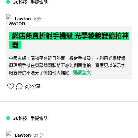
3C科技
手提電話
Lawton
8 分
網店熱賣折射手機殼 光學稜鏡變偷拍神
器
中國有網上購物平台近日熱賣「折射手機殼」，利用光學稜鏡
原理讓手機在熒幕關閉狀態下亦能側面偷拍，賣家更以暗示字
閱讀全文
眼宣傳供不法分子偷拍他人裙底
分享
3C科技
手提電話
Lawton
21 分