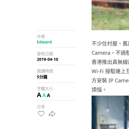
作者
Edward
不少住村屋、舊
Camera，不
發佈日期
2019-04-10
香港推出真無線設計
Wi-Fi 接駁連
閱讀時間
5分鐘
方安裝 IP C
字體大小
煩惱。
A
A
A
分享