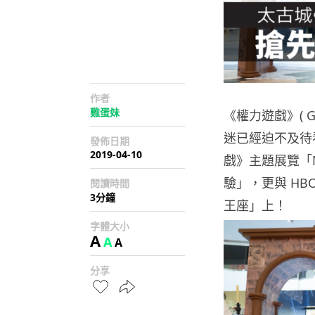
作者
雞蛋妹
《
權力
遊戲
》( 
迷已經迫不及待看
發佈日期
2019-04-10
戲
》主題展覽「No
驗」，更與 HB
閱讀時間
3分鐘
王座」上！
字體大小
A
A
A
分享