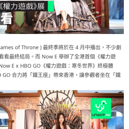
Games of Throne ) 最終季將於在 4 月中播出，不少劇
看最終結局。而 Now E 舉辦了全港首個《
權力
遊
w E x HBO GO《
權力
遊戲
：寒冬世界》終極體
O GO 合力將「鐵王座」帶來香港，讓參觀者坐在「鐵