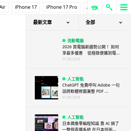
Air
iPhone 17
iPhone 17 Pro
AirPods Pro 3
Ap
最新文章
全部
流動電腦
2026 買電腦新趨勢公開！ 如何
享最多優惠 從極致便攜到電...
07.08.2026
人工智能
ChatGPT 免費呼叫 Adobe 一句
話跨軟體修圖兼整 PDF ...
07.08.2026
人工智能
日本偶像零編程知識 靠 AI 搞了
一整個直播系統 在日本技術...