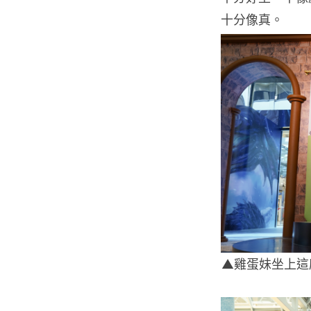
十分像真。
▲雞蛋妹坐上這