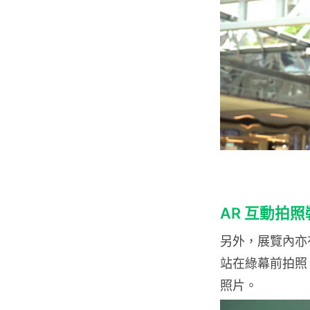
AR 互動拍照裝置
另外，展覽內亦有 
站在綠幕前拍照
照片。