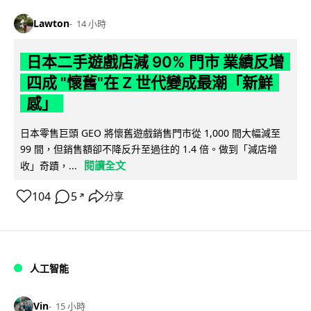
Lawton
14 小時
日本二手遊戲店減 90% 門市 業績反增
四成 "懷舊"在 Z 世代變成最潮「新鮮
感」
日本零售巨頭 GEO 將懷舊遊戲銷售門市從 1,000 間大幅減至
99 間，但銷售額卻不降反升至過往的 1.4 倍。做到「減店增
閱讀全文
收」奇蹟，...
104
5
分享
↗
人工智能
Vin
15 小時