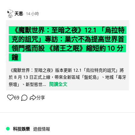
天恩
14 小時
《魔獸世界：至暗之夜》12.1 「烏拉特
克的詛咒」專訪：巢穴不為提高世界首
領門檻而設 《諸王之眠》縮短約 10 分
鐘
《魔獸世界：至暗之夜》版本更新 12.1「烏拉特克的詛咒」將
於 8 月 13 日正式上線，帶來全新區域「盤蛇島」、地城「毒牙
閱讀全文
祭壇」、新型態世...
69
分享
科技娛樂
遊戲情報