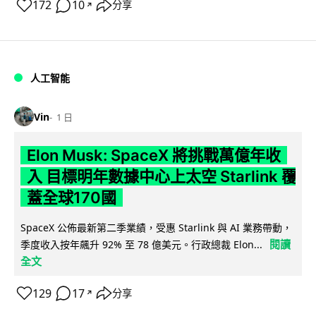
172
10
分享
↗
人工智能
Vin
1 日
Elon Musk: SpaceX 將挑戰萬億年收
入 目標明年數據中心上太空 Starlink 覆
蓋全球170國
SpaceX 公佈最新第二季業績，受惠 Starlink 與 AI 業務帶動，
閱讀
季度收入按年飆升 92% 至 78 億美元。行政總裁 Elon...
全文
129
17
分享
↗