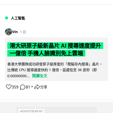
人工智能
Vin
1 日
港大研原子級新晶片 AI 搜尋速度提升
一億倍 手機人臉識別免上雲端
香港大學團隊成功研發原子級厚度的「模擬存內搜尋」晶片，
比傳統 CPU 搜尋速度快約 1 億倍，延遲低至 36 皮秒（即
閱讀全文
0.00000000...
359
81
分享
↗
ADVERTISEMENT