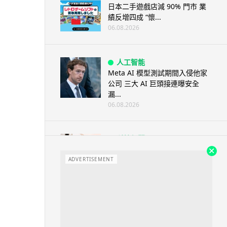
日本二手遊戲店減 90% 門市 業
績反增四成 “懷...
06.08.2026
人工智能
Meta AI 模型測試期間入侵他家
公司 三大 AI 巨頭接連曝安全
漏...
06.08.2026
科技新聞
Audi 最慳電量產車現身 A2 e-
tron 迷彩造型曝光 快充 2...
ADVERTISEMENT
06.08.2026
城中熱話
法國 8 月 11 日出新例 未經同意
嚴禁 Cold Call 違規企...