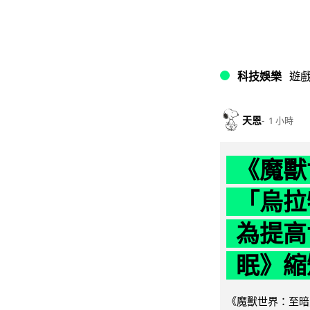
科技娛樂
遊
天恩
1 小時
《魔獸
「烏拉
為提高
眠》縮短
《魔獸世界：至暗之