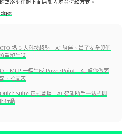
將會逐步在旗下商店加入現金付款方式。
adget
n CTO 揭 5 大科技趨勢 AI 陪伴、量子安全與個
將重塑生活
 Q + MCP 一鍵生成 PowerPoint AI 幫你做簡
容、拉圖表
 Quick Suite 正式登場 AI 智能助手一站式問
化行動