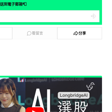
📮
送到電子郵箱
看留言
分享