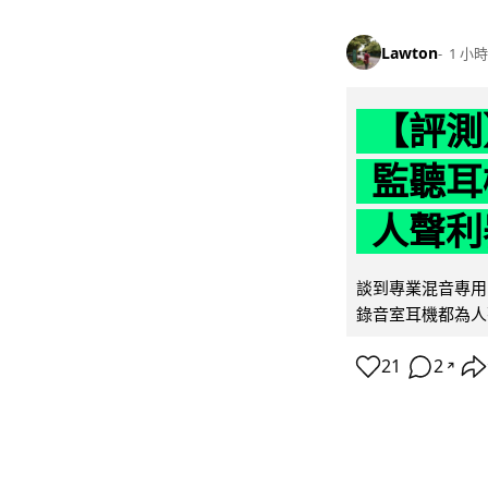
Lawton
1 小時
【評測】
監聽耳
人聲利
談到專業混音專用的聲
錄音室耳機都為人
21
2
↗