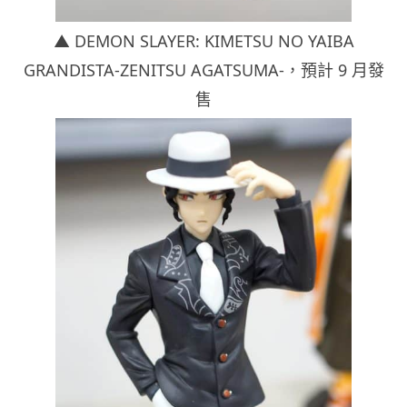
▲ DEMON SLAYER: KIMETSU NO YAIBA
GRANDISTA-ZENITSU AGATSUMA-，
預計 9 月發
售