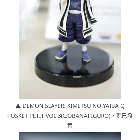
▲ DEMON SLAYER: KIMETSU NO YAIBA Q
POSKET PETIT VOL.3(C:OBANAI IGURO)
，現已發
售