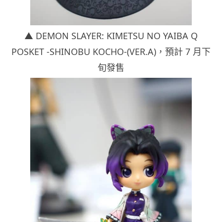
▲ DEMON SLAYER: KIMETSU NO YAIBA Q
POSKET -SHINOBU KOCHO-(VER.A)，
預計 7 月下
旬發售