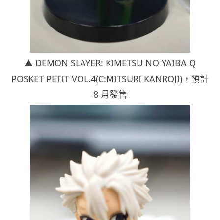
▲ DEMON SLAYER: KIMETSU NO YAIBA Q
POSKET PETIT VOL.4(C:MITSURI KANROJI)，
預計
8 月發售