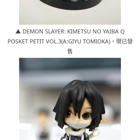
▲ DEMON SLAYER: KIMETSU NO YAIBA Q
POSKET PETIT VOL.3(A:GIYU TOMIOKA)
，現已發
售