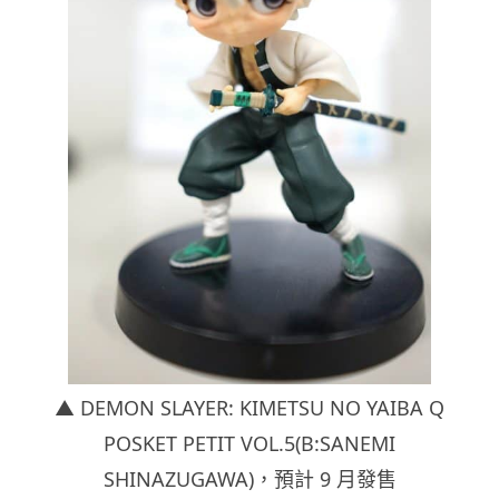
▲ DEMON SLAYER: KIMETSU NO YAIBA Q
POSKET PETIT VOL.5(B:SANEMI
SHINAZUGAWA)，
預計 9 月發售