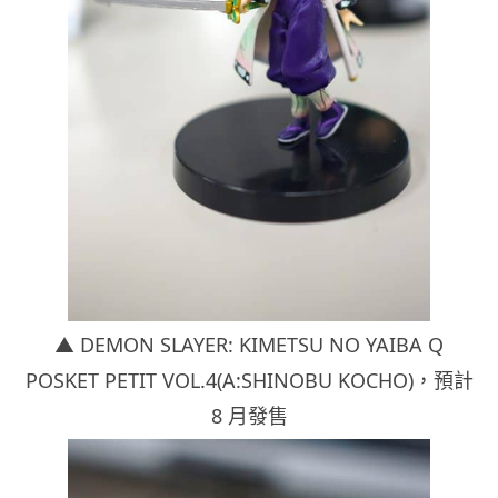
▲ DEMON SLAYER: KIMETSU NO YAIBA Q
POSKET PETIT VOL.4(A:SHINOBU KOCHO)，
預計
8 月發售