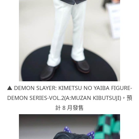
▲ DEMON SLAYER: KIMETSU NO YAIBA FIGURE-
DEMON SERIES-VOL.2(A:MUZAN KIBUTSUJI)，
預
計 8 月發售