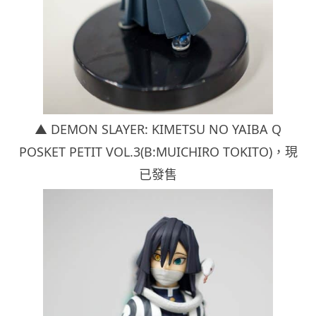
▲ DEMON SLAYER: KIMETSU NO YAIBA Q
POSKET PETIT VOL.3(B:MUICHIRO TOKITO)
，現
已發售