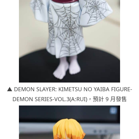
▲ DEMON SLAYER: KIMETSU NO YAIBA FIGURE-
DEMON SERIES-VOL.3(A:RUI)，
預計 9 月發售