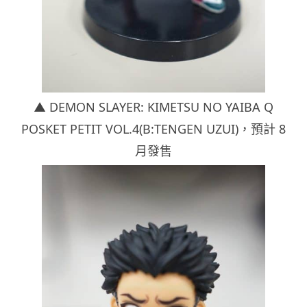
▲ DEMON SLAYER: KIMETSU NO YAIBA Q
POSKET PETIT VOL.4(B:TENGEN UZUI)，
預計 8
月發售