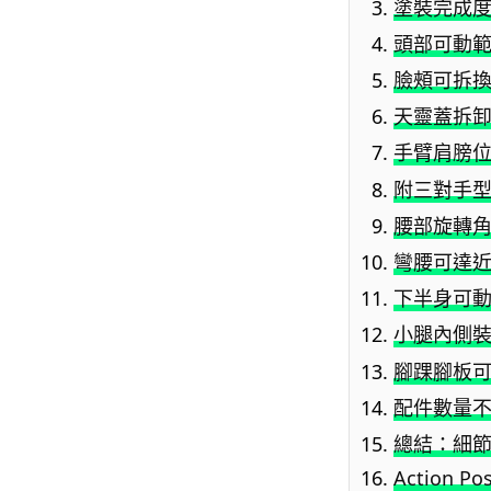
塗裝完成度
頭部可動範
臉頰可拆換
天靈蓋拆卸
手臂肩膀位
附三對手型
腰部旋轉角
彎腰可達近
下半身可動
小腿內側裝
腳踝腳板可
配件數量不
總結：細
Action Po