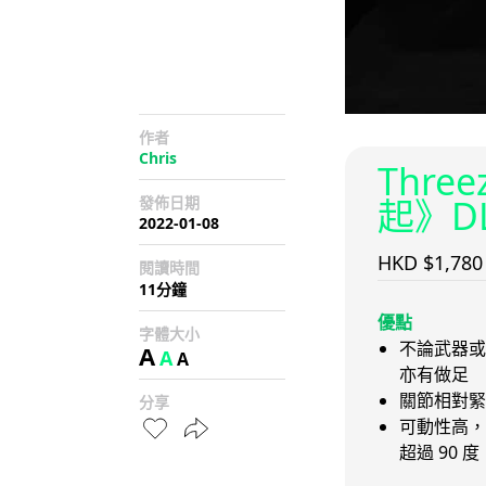
作者
Chris
Thr
起》D
發佈日期
2022-01-08
HKD $1,780
閱讀時間
11分鐘
優點
字體大小
不論武器或
A
A
A
亦有做足
關節相對緊
分享
可動性高，
超過 90 度