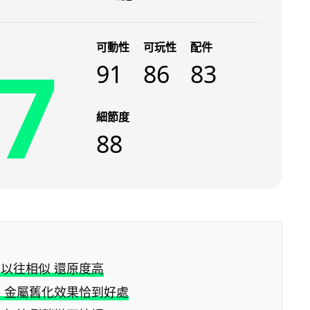
可動性
可玩性
配件
7
91
86
83
細節度
88
以往相似 還原度高
 金屬舊化效果恰到好處