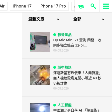
Air
iPhone 17
iPhone 17 Pro
AirPods Pro 3
Ap
最新文章
全部
影音產品
DJI Mic Mini 2s 實測 四發一收
同步獨立錄音 32-bi...
06.08.2026
城中熱話
澤連斯基怒斥俄軍「人肉狩獵」
無人機追殺烏克蘭小販近 40 秒
仍被炸傷
06.08.2026
人工智能
中國湖北男自學 AI 「煉金術」