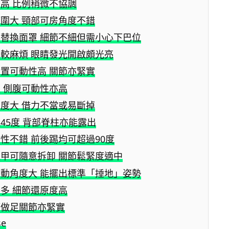
高 比例稍微不協調
圍大 頸部可房角度不錯
替換面罩 細節不細但需小心下巴位
較麻煩 眼睛發光開啟頗光亮
置可動性高 關節亦緊實
 側腹可動性亦高
度大 借力不當或易斷掉
45度 背部脊柱亦能露出
性不錯 前後踢均可超過90度
甲可隨意拆卸 關節鬆緊度適中
動角度大 能擺出標準「捶地」姿勢
多 細節還原度高
節做足關節亦緊實
se