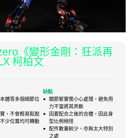
eezero《變形金剛：狂派再
LX 柯柏文
缺點
本體等多個細節位
關節緊實需小心處理，避免用
力不當將其弄斷
實，不會輕易鬆脫
因要配合之後的合體，因此身
不少位置均可轉動
型比例稍怪
配件數量較少，亦無太大特別
之處