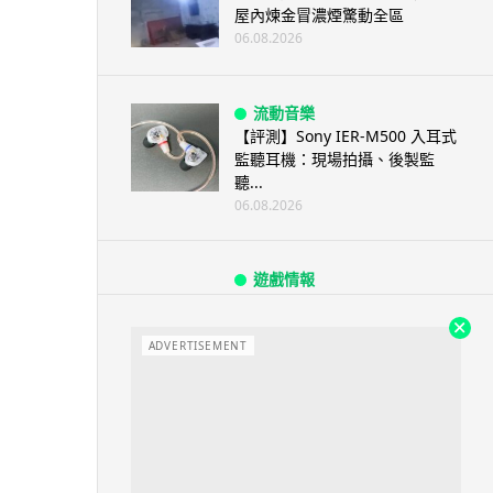
屋內煉金冒濃煙驚動全區
06.08.2026
流動音樂
【評測】Sony IER-M500 入耳式
監聽耳機：現場拍攝、後製監
聽...
06.08.2026
遊戲情報
《魔獸世界：至暗之夜》12.1
「烏拉特克的詛咒」專訪：巢穴
不為提高世...
ADVERTISEMENT
06.08.2026
遊戲情報
日本二手遊戲店減 90% 門市 業
績反增四成 “懷...