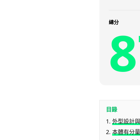
8
總分
目錄
外型設計與
本體有分量