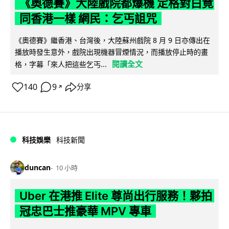
《奧德賽》大陸戲院都爆機 定格對白竟
同香港一樣 網民：乞丐詛咒
《奧德賽》繼香港、台灣後，大陸蘇州戲院 8 月 9 日亦傳出在
播放時發生意外，戲院出現機器冒煙情況，而播放停止時的畫
閱讀全文
格，字幕「來人把這些乞丐...
140
9
分享
↗
科技娛樂
科技新聞
duncan
10 小時
Uber 在港推 Elite 尊尚出行服務！夥拍
冠忠巴士推豪華 MPV 專車