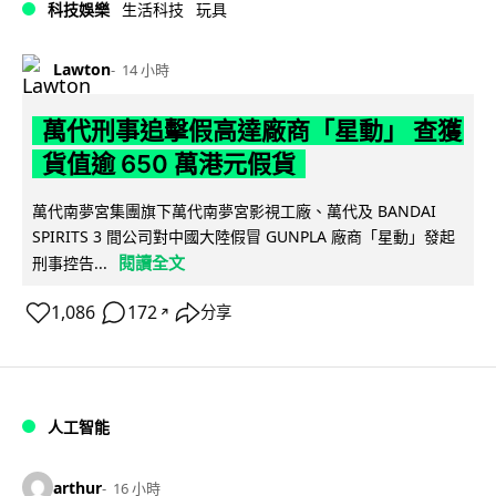
科技娛樂
生活科技
玩具
Lawton
14 小時
萬代刑事追擊假高達廠商「星動」 查獲
貨值逾 650 萬港元假貨
萬代南夢宮集團旗下萬代南夢宮影視工廠、萬代及 BANDAI
SPIRITS 3 間公司對中國大陸假冒 GUNPLA 廠商「星動」發起
閱讀全文
刑事控告...
1,086
172
分享
↗
人工智能
arthur
16 小時