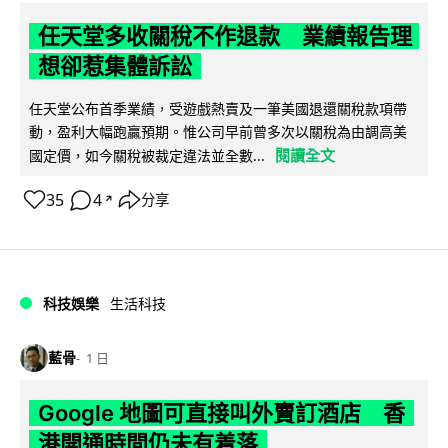
任天堂多收關稅不作退款 業績報告理
想卻惹集體訴訟
任天堂公布首季業績，受遊戲熱賣及一筆美國退還關稅款項帶
動，盈利大幅跑贏預期。惟公司早前曾多次以關稅為由調高美
閱讀全文
國定價，如今關稅被裁定違法並全數...
35
4
分享
↗
科技娛樂
生活科技
藍骨
1 日
Google 地圖可直接叫外賣訂酒店 香
港開通時間仍未有着落