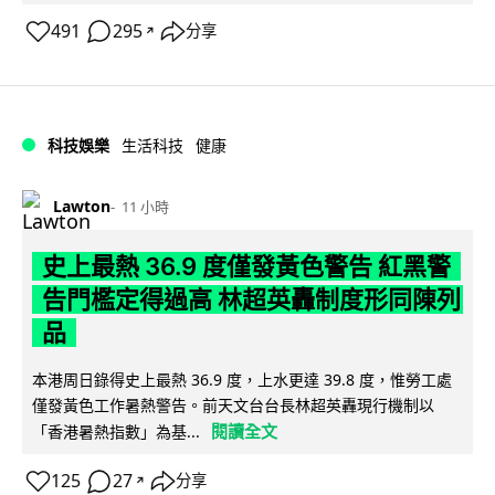
491
295
分享
↗
科技娛樂
生活科技
健康
Lawton
11 小時
史上最熱 36.9 度僅發黃色警告 紅黑警
告門檻定得過高 林超英轟制度形同陳列
品
本港周日錄得史上最熱 36.9 度，上水更達 39.8 度，惟勞工處
僅發黃色工作暑熱警告。前天文台台長林超英轟現行機制以
閱讀全文
「香港暑熱指數」為基...
125
27
分享
↗