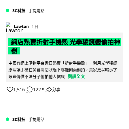
3C科技
手提電話
Lawton
1 日
網店熱賣折射手機殼 光學稜鏡變偷拍神
器
中國有網上購物平台近日熱賣「折射手機殼」，利用光學稜鏡
原理讓手機在熒幕關閉狀態下亦能側面偷拍，賣家更以暗示字
閱讀全文
眼宣傳供不法分子偷拍他人裙底
1,516
122
分享
↗
3C科技
手提電話