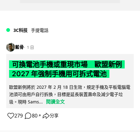
3C科技
手提電話
藍骨
1 日
可換電池手機或重現市場 歐盟新例
2027 年強制手機用可拆式電池
歐盟新例將於 2027 年 2 月 18 日生效，規定手機及平板電腦電
池須可由用戶自行拆換，目標是延長裝置壽命及減少電子垃
閱讀全文
圾。現時 Sams...
279
80
分享
↗