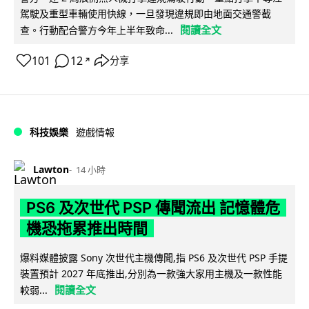
駕駛及重型車輛使用快線，一旦發現違規即由地面交通警截
閱讀全文
查。行動配合警方今年上半年致命...
101
12
分享
↗
科技娛樂
遊戲情報
Lawton
14 小時
PS6 及次世代 PSP 傳聞流出 記憶體危
機恐拖累推出時間
爆料媒體披露 Sony 次世代主機傳聞,指 PS6 及次世代 PSP 手提
裝置預計 2027 年底推出,分別為一款強大家用主機及一款性能
閱讀全文
較弱...