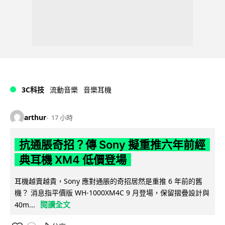
3C科技
流動音樂
音樂耳機
arthur
17 小時
抗通脹奇招？傳 Sony 擬重推六年前經
典耳機 XM4 低價登場
耳機越賣越貴，Sony 應對通脹的奇招居然是重推 6 年前的舊
機？ 消息指平價版 WH-1000XM4C 9 月登場，保留摺疊設計與
閱讀全文
40m...