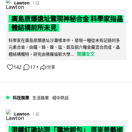
Lawton
1 日
廣島原爆遺址驚現神秘合金 科學家指晶
體結構前所未見
科學家在廣島原爆遺址沙灘樣本中，發現一種從未有記錄的多
元素合金，由鐵、鉻、鎳、錳、鉬及鋁六種金屬混合而成，晶
閱讀全文
體結構獨特。研究由佛羅倫斯大學...
142
17
分享
↗
科技娛樂
生活娛樂
城中熱話
Lawton
1 日
港鐵紅磡站現「黐地銀包」 原來是藝術