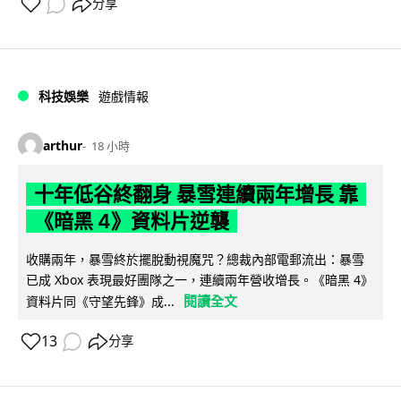
分享
科技娛樂
遊戲情報
arthur
18 小時
十年低谷終翻身 暴雪連續兩年增長 靠
《暗黑 4》資料片逆襲
收購兩年，暴雪終於擺脫動視魔咒？總裁內部電郵流出：暴雪
已成 Xbox 表現最好團隊之一，連續兩年營收增長。《暗黑 4》
閱讀全文
資料片同《守望先鋒》成...
13
分享