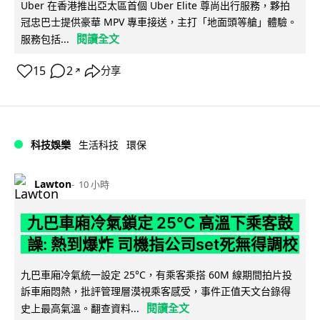
Uber 在香港推出亞太區首個 Uber Elite 尊尚出行服務，夥拍
冠忠巴士提供豪華 MPV 專車接送，主打「地面頭等艙」體驗。
閱讀全文
服務包括...
15
2
分享
↗
科技娛樂
生活科技
環保
Lawton
10 小時
九巴車廂冷氣鎖定 25°C 高溫下乘客鼓
譟: 熱到爆炸 司機指公司set死無得調校
九巴車廂冷氣統一設定 25°C，有乘客乘搭 60M 線期間拍片投
訴車廂悶熱，批評管理層漠視乘客感受，事件正值天文台錄得
閱讀全文
史上最高氣溫。翻查資料...