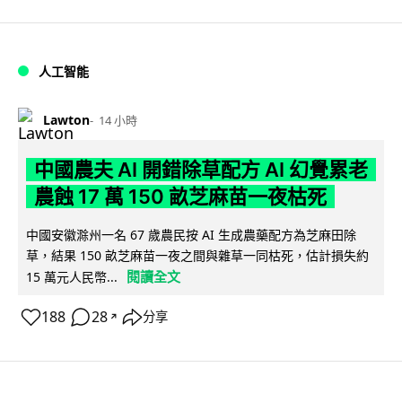
人工智能
Lawton
14 小時
中國農夫 AI 開錯除草配方 AI 幻覺累老
農蝕 17 萬 150 畝芝麻苗一夜枯死
中國安徽滁州一名 67 歲農民按 AI 生成農藥配方為芝麻田除
草，結果 150 畝芝麻苗一夜之間與雜草一同枯死，估計損失約
閱讀全文
15 萬元人民幣...
188
28
分享
↗