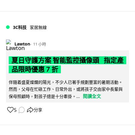
3C科技
家居無線
Lawton
11 小時
夏日守護方案 智能監控攝像頭 指定產
品限時優惠 7 折
伴隨着盛夏燦爛的陽光，不少人已著手規劃豐富的暑期活動。
然而，父母在忙碌工作、日常外出，或將孩子交由家中長輩與
閱讀全文
保母照顧時，對孩子總是十分牽掛。...
5
分享