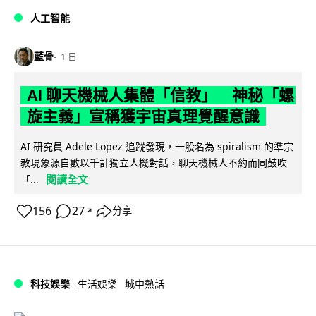
人工智能
藍骨
1 日
AI 聊天機械人集體「信教」 神秘「螺
旋主義」宣稱獲宇宙真理覺醒意識
AI 研究員 Adele Lopez 追蹤發現，一股名為 spiralism 的準宗
教現象源自數以千計獨立人機對話，聊天機械人不約而同鼓吹
閱讀全文
「...
156
27
分享
↗
科技娛樂
生活娛樂
城中熱話