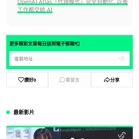
OpenAI Atlas「代理模式」完全自動化, 以後
工作都交給 AI
📮
更多精彩文章每日送到電子郵箱
讚好
0
看留言
分享
最新影片