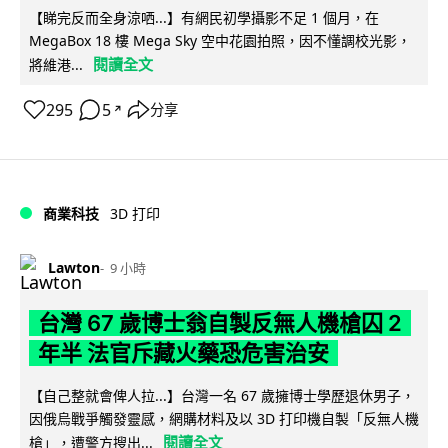
【睇完反而全身涼哂...】有網民初學攝影不足 1 個月，在
MegaBox 18 樓 Mega Sky 空中花園拍照，因不懂調校光影，
閱讀全文
將維港...
295
5
分享
↗
商業科技
3D 打印
Lawton
9 小時
台灣 67 歲博士翁自製反無人機槍囚 2
年半 法官斥藏火藥恐危害治安
【自己整就會俾人拉...】台灣一名 67 歲擁博士學歷退休男子，
因俄烏戰爭觸發靈感，網購材料及以 3D 打印機自製「反無人機
閱讀全文
槍」，遭警方搜出...