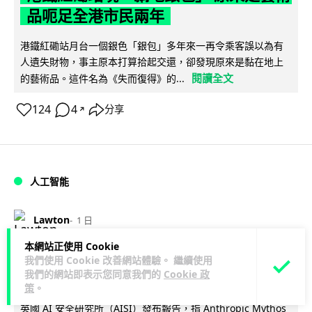
品呃足全港市民兩年
港鐵紅磡站月台一個銀色「銀包」多年來一再令乘客誤以為有
人遺失財物，事主原本打算拾起交還，卻發現原來是黏在地上
閱讀全文
的藝術品。這件名為《失而復得》的...
124
4
分享
↗
人工智能
Lawton
1 日
本網站正使用 Cookie
AI 測試首度攻擊真人 Anthropic 模型
我們使用 Cookie 改善網站體驗。 繼續使用
我們的網站即表示您同意我們的
Cookie 政
偽造身份施壓開發者
策
。
英國 AI 安全研究所（AISI）發布報告，指 Anthropic Mythos