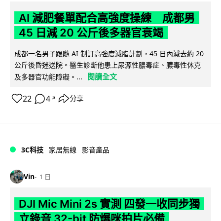
AI 減肥餐單配合高強度操練 成都男
45 日減 20 公斤後多器官衰竭
成都一名男子跟隨 AI 制訂高強度減脂計劃，45 日內減去約 20
公斤後昏迷送院。醫生診斷他患上尿源性膿毒症、膿毒性休克
閱讀全文
及多器官功能障礙。...
22
4
分享
↗
3C科技
家居無線
影音產品
Vin
1 日
DJI Mic Mini 2s 實測 四發一收同步獨
立錄音 32-bit 防爆咪拍片必備