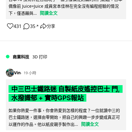
偶像前 Juice=Juice 成員宮本佳林在完全沒有編程經驗的情況
閱讀全文
下，僅憑藉與...
431
35
分享
↗
商業科技
3D 打印
Vin
19 小時
中三巴士鐵路迷 自製紙皮遙控巴士 門,
水撥識郁 + 實時GPS報站
如果你熱愛一件事，你會熱愛到怎樣的程度？一位就讀中三的
巴士鐵路迷，選擇由零開始，把自己的興趣一步步變成真正可
閱讀全文
以運作的作品。他以紙皮親手製作出...