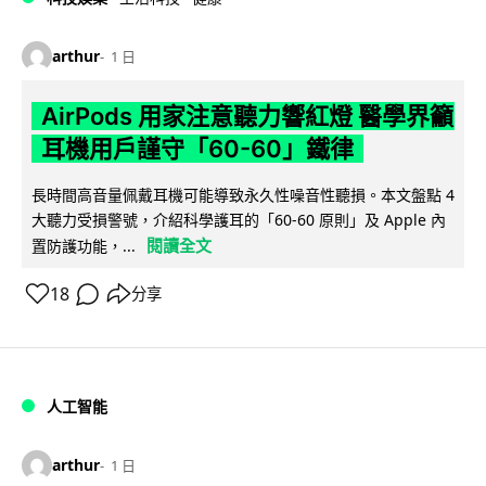
arthur
1 日
AirPods 用家注意聽力響紅燈 醫學界籲
耳機用戶謹守「60-60」鐵律
長時間高音量佩戴耳機可能導致永久性噪音性聽損。本文盤點 4
大聽力受損警號，介紹科學護耳的「60-60 原則」及 Apple 內
閱讀全文
置防護功能，...
18
分享
人工智能
arthur
1 日