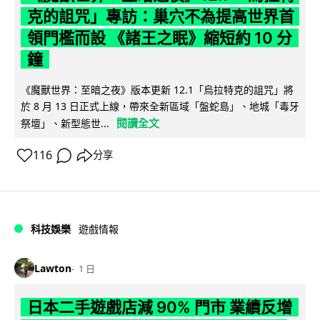
克的詛咒」專訪：巢穴不為提高世界首
領門檻而設 《諸王之眠》縮短約 10 分
鐘
《魔獸世界：至暗之夜》版本更新 12.1「烏拉特克的詛咒」將
於 8 月 13 日正式上線，帶來全新區域「盤蛇島」、地城「毒牙
閱讀全文
祭壇」、新型態世...
116
分享
科技娛樂
遊戲情報
Lawton
1 日
日本二手遊戲店減 90% 門市 業績反增