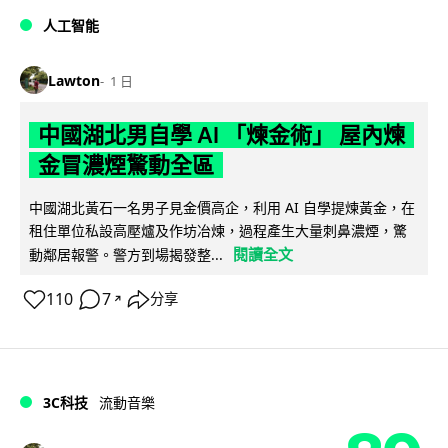
人工智能
Lawton
1 日
中國湖北男自學 AI 「煉金術」 屋內煉
金冒濃煙驚動全區
中國湖北黃石一名男子見金價高企，利用 AI 自學提煉黃金，在
租住單位私設高壓爐及作坊冶煉，過程產生大量刺鼻濃煙，驚
閱讀全文
動鄰居報警。警方到場揭發整...
110
7
分享
↗
3C科技
流動音樂