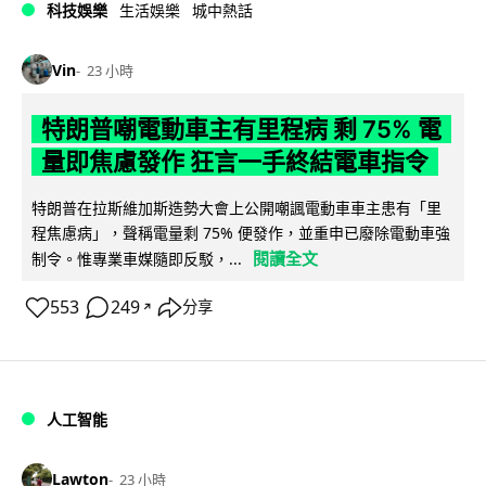
科技娛樂
生活娛樂
城中熱話
Vin
23 小時
特朗普嘲電動車主有里程病 剩 75% 電
量即焦慮發作 狂言一手終結電車指令
特朗普在拉斯維加斯造勢大會上公開嘲諷電動車車主患有「里
程焦慮病」，聲稱電量剩 75% 便發作，並重申已廢除電動車強
閱讀全文
制令。惟專業車媒隨即反駁，...
553
249
分享
↗
人工智能
Lawton
23 小時