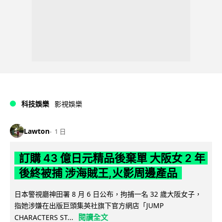
科技娛樂
影視娛樂
Lawton
1 日
訂購 43 億日元精品後棄單 大阪女 2 年
後終被捕 涉海賊王,火影周邊產品
日本警視廳神田署 8 月 6 日公布，拘捕一名 32 歲大阪女子，
指她涉嫌在出版巨頭集英社旗下官方網店「JUMP
閱讀全文
CHARACTERS ST...