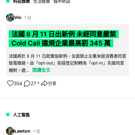
科技娛樂
生活娛樂
城中熱話
Vin
1 日
法國 8 月 11 日出新例 未經同意嚴禁
Cold Call 違規企業最高罰 345 萬
法國將於 8 月 11 日起實施新例，全面禁止企業未經消費者同意
致電推銷，由「opt-out」拒接登記制轉為「opt-in」先徵同意
閱讀全文
機制。違...
354
27
分享
↗
人工智能
Lawton
1 日