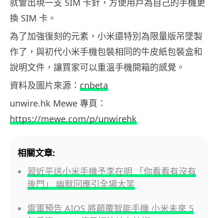
就會出現一支 SIM 卡針，方便用戶為自己的手機更
換 SIM 卡。
為了加強復刻的元素，小米還特別為限量版吊墜製
作了，與初代小米手機包裝相同的牛皮紙包裝盒和
說明文件，讓買家可以重溫手機開箱的感覺。
資料及圖片來源：
cnbeta
unwire.hk Mewe 專頁：
https://mewe.com/p/unwirehk
相關文章:
習近平送小米手機予李在明 「你看看有沒有
後門」 幽默回應引全場大笑
雷軍預告 AIOS 將顛覆智能手機 小米未來 5