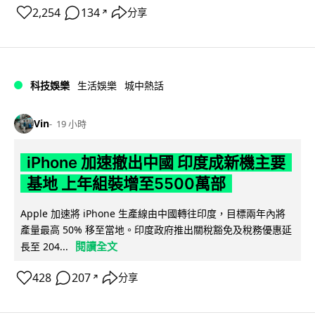
2,254
134
分享
↗
科技娛樂
生活娛樂
城中熱話
Vin
19 小時
iPhone 加速撤出中國 印度成新機主要
基地 上年組裝增至5500萬部
Apple 加速將 iPhone 生產線由中國轉往印度，目標兩年內將
產量最高 50% 移至當地。印度政府推出關稅豁免及稅務優惠延
閱讀全文
長至 204...
428
207
分享
↗