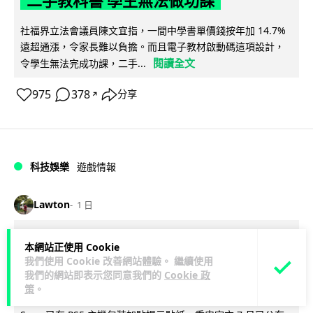
二手教科書 學生無法做功課
社福界立法會議員陳文宜指，一間中學書單價錢按年加 14.7%
遠超通漲，令家長難以負擔。而且電子教材啟動碼這項設計，
閱讀全文
令學生無法完成功課，二手...
975
378
分享
↗
科技娛樂
遊戲情報
Lawton
1 日
PlayStation 確認停產實體光碟 包裝印
本網站正使用 Cookie
我們使用 Cookie 改善網站體驗。 繼續使用
出重要通告 2028 年 1 月後不出光碟遊
我們的網站即表示您同意我們的
Cookie 政
戲
策
。