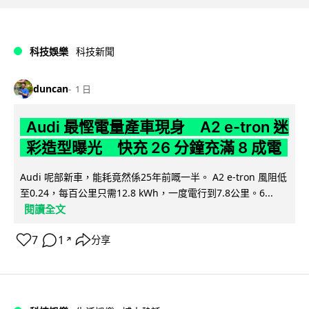
科技娛樂
科技新聞
duncan
1 日
Audi 最慳電量產車現身 A2 e-tron 迷
彩造型曝光 快充 26 分鐘充滿 8 成電
Audi 呢部新車，能耗竟然係25年前嘅一半。 A2 e-tron 風阻低
至0.24，每百公里只需12.8 kWh，一度電行到7.8公里。6...
閱讀全文
7
1
分享
↗