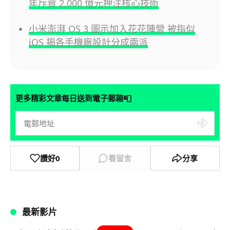
年斥資 2,000 億元押注核心技術
小米澎湃 OS 3 圖示加入花花陣營 被指似
iOS 揭各手機廠設計分成兩派
📮
更多精彩文章每日送到電子郵箱
讚好
0
看留言
分享
最新影片