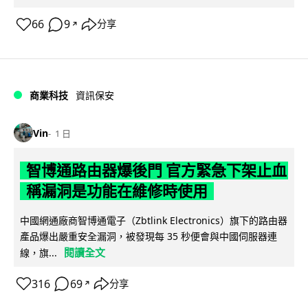
66
9
分享
↗
商業科技
資訊保安
Vin
1 日
智博通路由器爆後門 官方緊急下架止血
稱漏洞是功能在維修時使用
中國網通廠商智博通電子（Zbtlink Electronics）旗下的路由器
產品爆出嚴重安全漏洞，被發現每 35 秒便會與中國伺服器連
閱讀全文
線，旗...
316
69
分享
↗