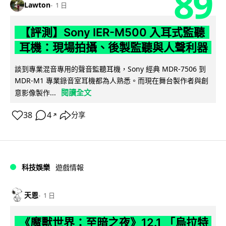
89
Lawton
1 日
【評測】Sony IER-M500 入耳式監聽
耳機：現場拍攝、後製監聽與人聲利器
談到專業混音專用的聲音監聽耳機，Sony 經典 MDR-7506 到
MDR-M1 專業錄音室耳機都為人熟悉。而現在舞台製作者與創
閱讀全文
意影像製作...
38
4
分享
↗
科技娛樂
遊戲情報
天恩
1 日
《魔獸世界：至暗之夜》12.1 「烏拉特