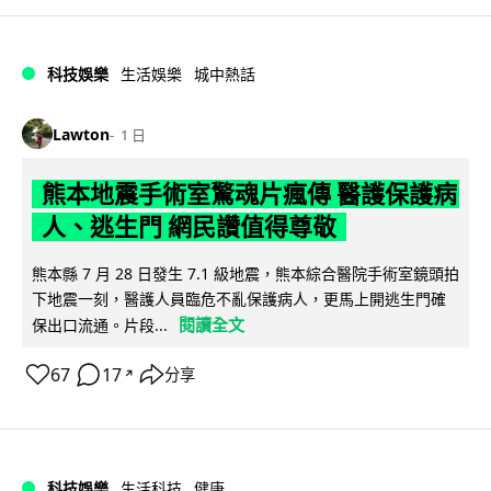
科技娛樂
生活娛樂
城中熱話
Lawton
1 日
熊本地震手術室驚魂片瘋傳 醫護保護病
人、逃生門 網民讚值得尊敬
熊本縣 7 月 28 日發生 7.1 級地震，熊本綜合醫院手術室鏡頭拍
下地震一刻，醫護人員臨危不亂保護病人，更馬上開逃生門確
閱讀全文
保出口流通。片段...
67
17
分享
↗
科技娛樂
生活科技
健康