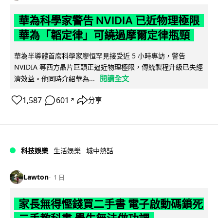
華為科學家警告 NVIDIA 已近物理極限
華為「韜定律」可繞過摩爾定律瓶頸
華為半導體首席科學家廖恒罕見接受近 5 小時專訪，警告
NVIDIA 等西方晶片巨頭正逼近物理極限，傳統製程升級已失經
閱讀全文
濟效益。他同時介紹華為...
1,587
601
分享
↗
科技娛樂
生活娛樂
城中熱話
Lawton
1 日
家長無得慳錢買二手書 電子啟動碼鎖死