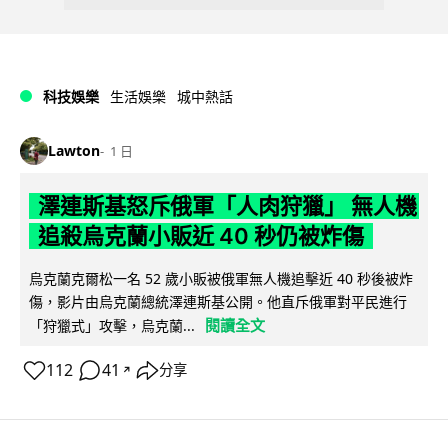
科技娛樂
生活娛樂
城中熱話
Lawton
1 日
澤連斯基怒斥俄軍「人肉狩獵」 無人機
追殺烏克蘭小販近 40 秒仍被炸傷
烏克蘭克爾松一名 52 歲小販被俄軍無人機追擊近 40 秒後被炸
傷，影片由烏克蘭總統澤連斯基公開。他直斥俄軍對平民進行
閱讀全文
「狩獵式」攻擊，烏克蘭...
112
41
分享
↗