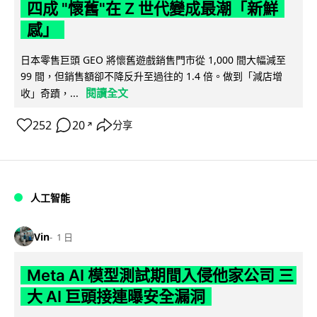
四成 "懷舊"在 Z 世代變成最潮「新鮮
感」
日本零售巨頭 GEO 將懷舊遊戲銷售門市從 1,000 間大幅減至
99 間，但銷售額卻不降反升至過往的 1.4 倍。做到「減店增
閱讀全文
收」奇蹟，...
252
20
分享
↗
人工智能
Vin
1 日
Meta AI 模型測試期間入侵他家公司 三
大 AI 巨頭接連曝安全漏洞