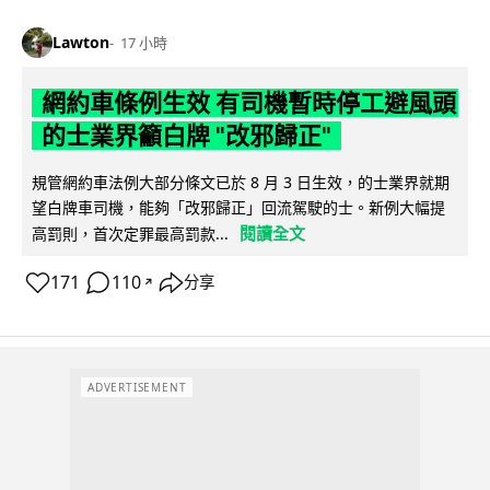
Lawton
17 小時
網約車條例生效 有司機暫時停工避風頭
的士業界籲白牌 "改邪歸正"
規管網約車法例大部分條文已於 8 月 3 日生效，的士業界就期
望白牌車司機，能夠「改邪歸正」回流駕駛的士。新例大幅提
閱讀全文
高罰則，首次定罪最高罰款...
171
110
分享
↗
ADVERTISEMENT