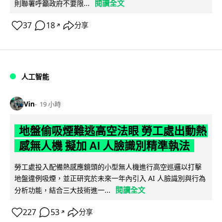
閱讀全文
則聯署呼籲政府不要限...
37
18
分享
↗
人工智能
Vin
19 小時
地盤偷吸煙難逃高空法眼 勞工處出動熱
感無人機 擬加 AI 人臉識別精準執法
勞工處投入配備熱感應鏡頭的小型無人機進行高空巡邏以打擊
地盤違例吸煙，並正研究於未來一年內引入 AI 人臉識別與行為
閱讀全文
分析功能，結合三大技術進一...
227
53
分享
↗