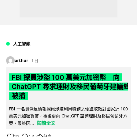
人工智能
arthur
1 日
FBI 探員涉盜 100 萬美元加密幣 向
ChatGPT 尋求理財及移民葡萄牙建議終
被捕
FBI 一名資深反情報探員涉嫌利用職務之便盜取敵對國家近 100
萬美元加密貨幣，事後更向 ChatGPT 諮詢理財及移民葡萄牙方
閱讀全文
案，最終因...
22
1
分享
↗