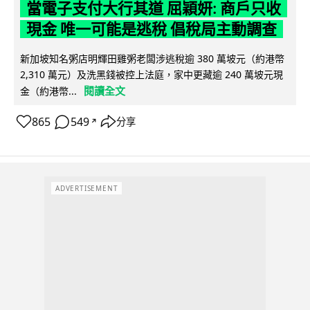
當電子支付大行其道 屈穎妍: 商戶只收
現金 唯一可能是逃稅 倡稅局主動調查
新加坡知名粥店明輝田雞粥老闆涉逃稅逾 380 萬坡元（約港幣
2,310 萬元）及洗黑錢被控上法庭，家中更藏逾 240 萬坡元現
閱讀全文
金（約港幣...
865
549
分享
↗
ADVERTISEMENT