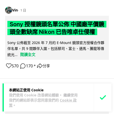
Vin
1 日
Sony 授權鏡頭名單公佈 中國廠平價鏡
頭全數缺席 Nikon 已告唯卓仕侵權
Sony 公佈截至 2026 年 7 月的 E-Mount 鏡頭官方授權合作夥
伴名單，共 9 間夥伴入圍，包括蔡司、富士、適馬、騰龍等傳
閱讀全文
統光...
570
170
分享
↗
本網站正使用 Cookie
科技娛樂
生活科技
健康
我們使用 Cookie 改善網站體驗。 繼續使用
我們的網站即表示您同意我們的
Cookie 政
策
。
Lawton
1 日