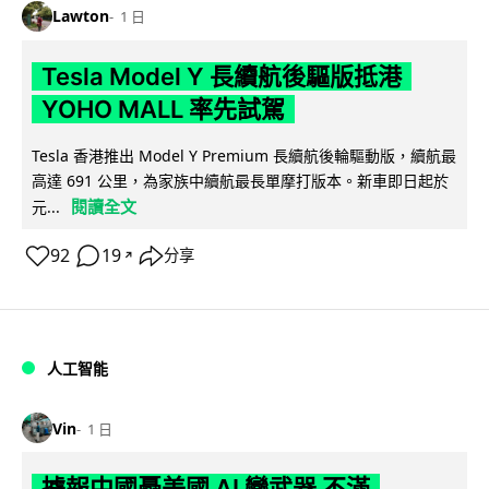
Lawton
1 日
Tesla Model Y 長續航後驅版抵港
YOHO MALL 率先試駕
Tesla 香港推出 Model Y Premium 長續航後輪驅動版，續航最
高達 691 公里，為家族中續航最長單摩打版本。新車即日起於
閱讀全文
元...
92
19
分享
↗
人工智能
Vin
1 日
據報中國憂美國 AI 變武器 不滿