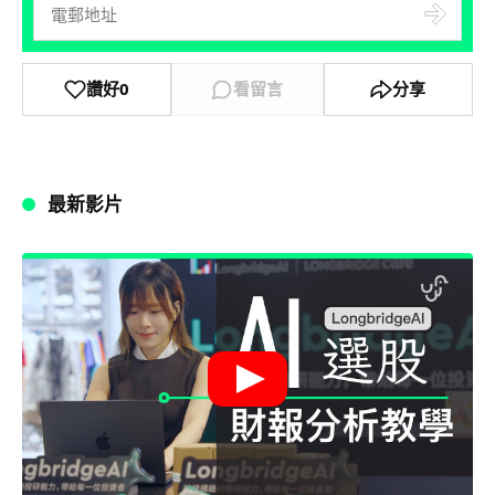
讚好
0
看留言
分享
最新影片