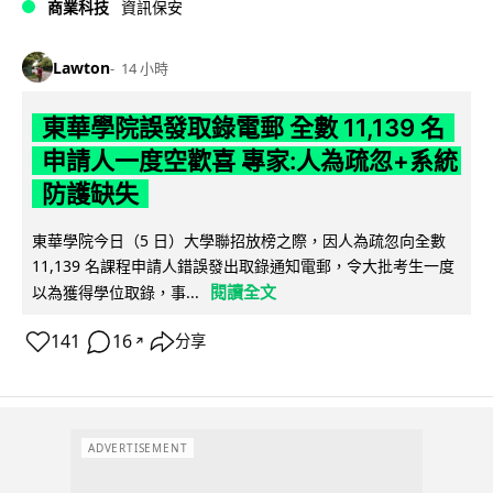
商業科技
資訊保安
Lawton
14 小時
東華學院誤發取錄電郵 全數 11,139 名
申請人一度空歡喜 專家:人為疏忽+系統
防護缺失
東華學院今日（5 日）大學聯招放榜之際，因人為疏忽向全數
11,139 名課程申請人錯誤發出取錄通知電郵，令大批考生一度
閱讀全文
以為獲得學位取錄，事...
141
16
分享
↗
ADVERTISEMENT