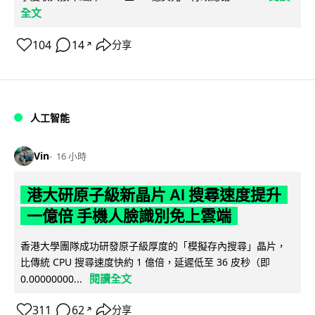
全文
104
14
分享
↗
人工智能
Vin
16 小時
港大研原子級新晶片 AI 搜尋速度提升
一億倍 手機人臉識別免上雲端
香港大學團隊成功研發原子級厚度的「模擬存內搜尋」晶片，
比傳統 CPU 搜尋速度快約 1 億倍，延遲低至 36 皮秒（即
閱讀全文
0.00000000...
311
62
分享
↗