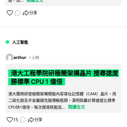
毀，須...
分享
人工智能
arthur
1 小時
港大工程學院研極簡架構晶片 搜尋速度
勝標準 CPU 1 億倍
港大團隊研發極簡架構模擬內容尋址記憶體（CAM）晶片，用
二硫化鉬及半金屬銻克服傳輸瓶頸，漢明距離計算速度比標準
閱讀全文
CPU快1億倍，每次搜尋耗能低...
15
分享