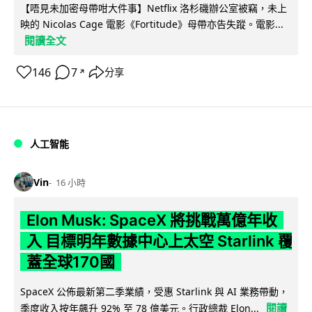
【唔見未加密母帶咁大件事】Netflix 洛杉磯辦公室被竊，未上
映的 Nicolas Cage 電影《Fortitude》母帶亦告失蹤。電影...
閱讀全文
146
7
分享
↗
人工智能
Vin
16 小時
Elon Musk: SpaceX 將挑戰萬億年收
入 目標明年數據中心上太空 Starlink 覆
蓋全球170國
SpaceX 公佈最新第二季業績，受惠 Starlink 與 AI 業務帶動，
閱讀
季度收入按年飆升 92% 至 78 億美元。行政總裁 Elon...