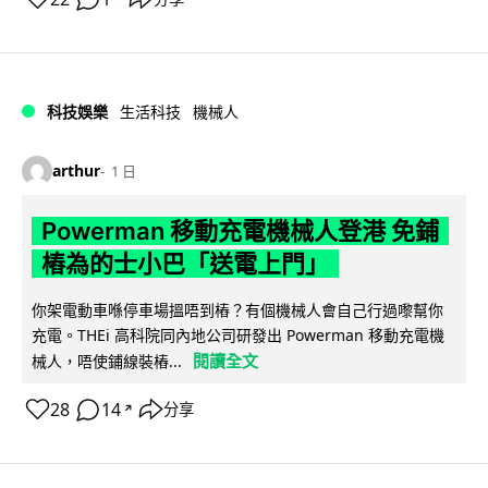
科技娛樂
生活科技
機械人
arthur
1 日
Powerman 移動充電機械人登港 免鋪
樁為的士小巴「送電上門」
你架電動車喺停車場搵唔到樁？有個機械人會自己行過嚟幫你
充電。THEi 高科院同內地公司研發出 Powerman 移動充電機
閱讀全文
械人，唔使鋪線裝樁...
28
14
分享
↗