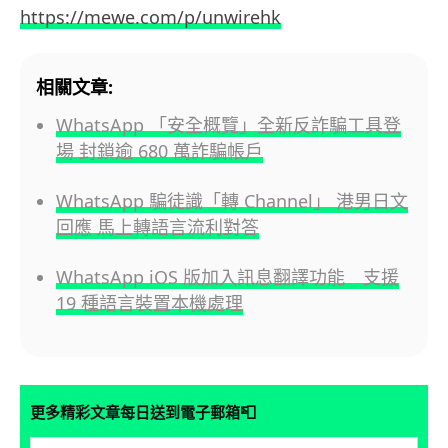
https://mewe.com/p/unwirehk
相關文章:
WhatsApp 「安全概覽」全新反詐騙工具登
場 封鎖逾 680 萬詐騙帳戶
WhatsApp 騙徒識「轉 Channel」 港男日文
回應 馬上轉語言流利對答
WhatsApp iOS 版加入訊息翻譯功能 支援
19 種語言裝置本機處理
📮
更多精彩文章每日送到電子郵箱