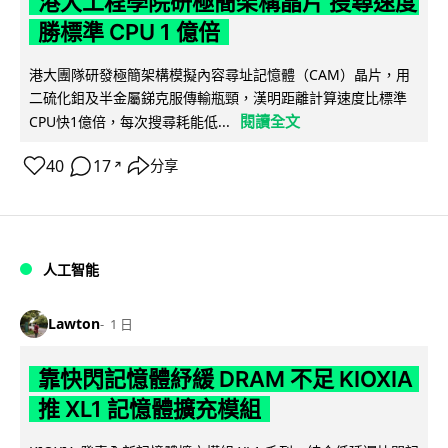
港大工程學院研極簡架構晶片 搜尋速度
勝標準 CPU 1 億倍
港大團隊研發極簡架構模擬內容尋址記憶體（CAM）晶片，用
二硫化鉬及半金屬銻克服傳輸瓶頸，漢明距離計算速度比標準
閱讀全文
CPU快1億倍，每次搜尋耗能低...
40
17
分享
↗
人工智能
Lawton
1 日
靠快閃記憶體紓緩 DRAM 不足 KIOXIA
推 XL1 記憶體擴充模組