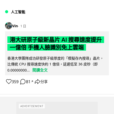
人工智能
Vin
1 日
港大研原子級新晶片 AI 搜尋速度提升
一億倍 手機人臉識別免上雲端
香港大學團隊成功研發原子級厚度的「模擬存內搜尋」晶片，
比傳統 CPU 搜尋速度快約 1 億倍，延遲低至 36 皮秒（即
閱讀全文
0.00000000...
359
81
分享
↗
ADVERTISEMENT