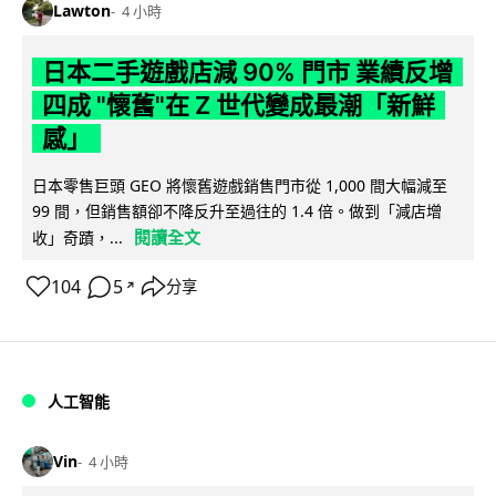
Lawton
4 小時
日本二手遊戲店減 90% 門市 業績反增
四成 "懷舊"在 Z 世代變成最潮「新鮮
感」
日本零售巨頭 GEO 將懷舊遊戲銷售門市從 1,000 間大幅減至
99 間，但銷售額卻不降反升至過往的 1.4 倍。做到「減店增
閱讀全文
收」奇蹟，...
104
5
分享
↗
人工智能
Vin
4 小時