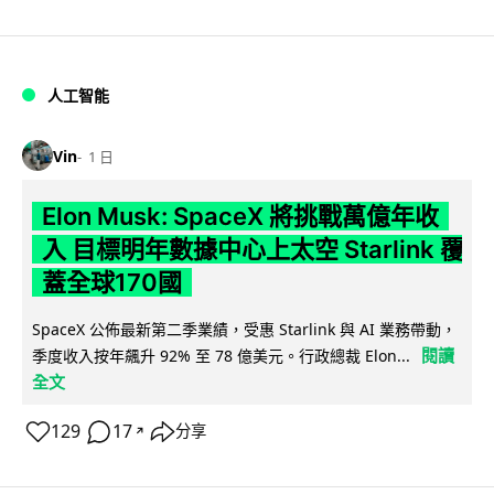
人工智能
Vin
1 日
Elon Musk: SpaceX 將挑戰萬億年收
入 目標明年數據中心上太空 Starlink 覆
蓋全球170國
SpaceX 公佈最新第二季業績，受惠 Starlink 與 AI 業務帶動，
閱讀
季度收入按年飆升 92% 至 78 億美元。行政總裁 Elon...
全文
129
17
分享
↗