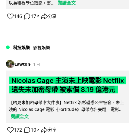
閱讀全文
以為獲得學位取錄，事...
146
17
分享
↗
科技娛樂
影視娛樂
Lawton
1 日
Nicolas Cage 主演未上映電影 Netflix
遺失未加密母帶 被索償 8.19 億港元
【唔見未加密母帶咁大件事】Netflix 洛杉磯辦公室被竊，未上
映的 Nicolas Cage 電影《Fortitude》母帶亦告失蹤。電影...
閱讀全文
172
10
分享
↗