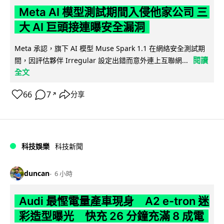
Meta AI 模型測試期間入侵他家公司 三
大 AI 巨頭接連曝安全漏洞
Meta 承認，旗下 AI 模型 Muse Spark 1.1 在網絡安全測試期
閱讀
間，因評估夥伴 Irregular 設定出錯而意外連上互聯網...
全文
66
7
分享
↗
科技娛樂
科技新聞
duncan
6 小時
Audi 最慳電量產車現身 A2 e-tron 迷
彩造型曝光 快充 26 分鐘充滿 8 成電