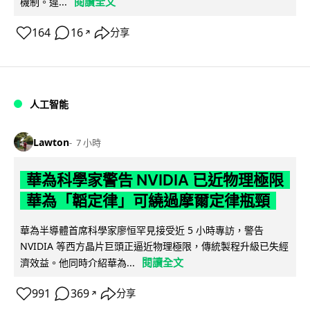
閱讀全文
機制。違...
164
16
分享
↗
人工智能
Lawton
7 小時
華為科學家警告 NVIDIA 已近物理極限
華為「韜定律」可繞過摩爾定律瓶頸
華為半導體首席科學家廖恒罕見接受近 5 小時專訪，警告
NVIDIA 等西方晶片巨頭正逼近物理極限，傳統製程升級已失經
閱讀全文
濟效益。他同時介紹華為...
991
369
分享
↗