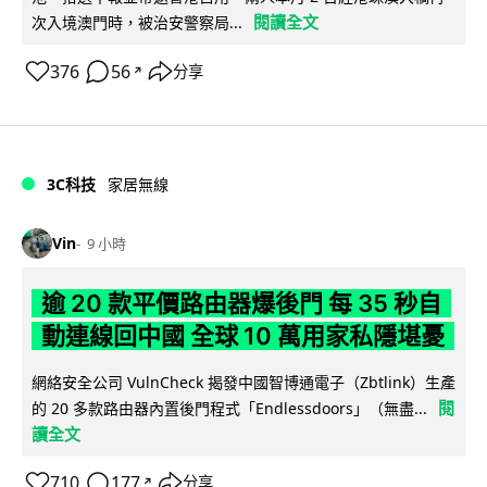
閱讀全文
次入境澳門時，被治安警察局...
376
56
分享
↗
3C科技
家居無線
Vin
9 小時
逾 20 款平價路由器爆後門 每 35 秒自
動連線回中國 全球 10 萬用家私隱堪憂
網絡安全公司 VulnCheck 揭發中國智博通電子（Zbtlink）生產
閱
的 20 多款路由器內置後門程式「Endlessdoors」（無盡...
讀全文
710
177
分享
↗