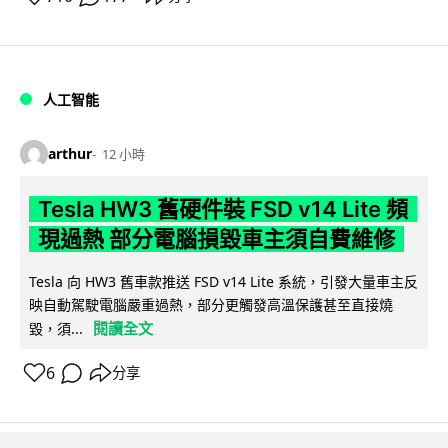
人工智能
arthur
12 小時
Tesla HW3 舊硬件裝 FSD v14 Lite 頻
現過熱 部分電腦損毀車主須自費維修
Tesla 向 HW3 舊車款推送 FSD v14 Lite 系統，引發大量車主反
映自動駕駛電腦嚴重過熱，部分更觸發高溫保護甚至直接燒
閱讀全文
毀，須...
6
分享