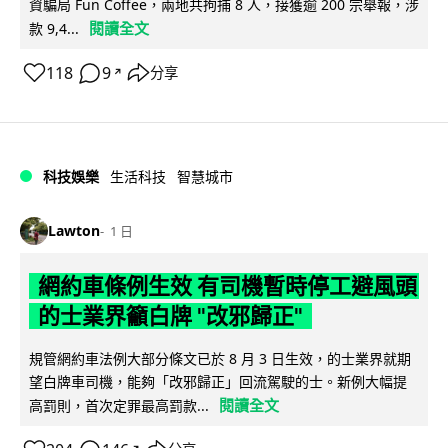
資騙局 Fun Coffee，兩地共拘捕 8 人，接獲逾 200 宗舉報，涉
閱讀全文
款 9,4...
118
9
分享
↗
科技娛樂
生活科技
智慧城市
Lawton
1 日
網約車條例生效 有司機暫時停工避風頭
的士業界籲白牌 "改邪歸正"
規管網約車法例大部分條文已於 8 月 3 日生效，的士業界就期
望白牌車司機，能夠「改邪歸正」回流駕駛的士。新例大幅提
閱讀全文
高罰則，首次定罪最高罰款...