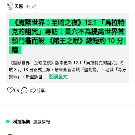
天恩
4 小時
《魔獸世界：至暗之夜》12.1 「烏拉特
克的詛咒」專訪：巢穴不為提高世界首
領門檻而設 《諸王之眠》縮短約 10 分
鐘
《魔獸世界：至暗之夜》版本更新 12.1「烏拉特克的詛咒」將
於 8 月 13 日正式上線，帶來全新區域「盤蛇島」、地城「毒牙
閱讀全文
祭壇」、新型態世...
69
分享
科技娛樂
遊戲情報