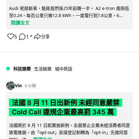
Audi 呢部新車，能耗竟然係25年前嘅一半。 A2 e-tron 風阻低
至0.24，每百公里只需12.8 kWh，一度電行到7.8公里。6...
閱讀全文
5
1
分享
↗
科技娛樂
生活娛樂
城中熱話
Vin
6 小時
法國 8 月 11 日出新例 未經同意嚴禁
Cold Call 違規企業最高罰 345 萬
法國將於 8 月 11 日起實施新例，全面禁止企業未經消費者同意
致電推銷，由「opt-out」拒接登記制轉為「opt-in」先徵同意