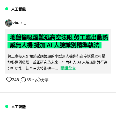
人工智能
Vin
1 日
地盤偷吸煙難逃高空法眼 勞工處出動熱
感無人機 擬加 AI 人臉識別精準執法
勞工處投入配備熱感應鏡頭的小型無人機進行高空巡邏以打擊
地盤違例吸煙，並正研究於未來一年內引入 AI 人臉識別與行為
閱讀全文
分析功能，結合三大技術進一...
246
55
分享
↗
人工智能