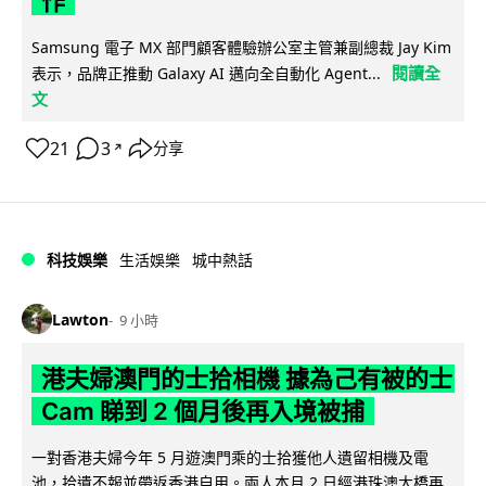
作
Samsung 電子 MX 部門顧客體驗辦公室主管兼副總裁 Jay Kim
閱讀全
表示，品牌正推動 Galaxy AI 邁向全自動化 Agent...
文
21
3
分享
↗
科技娛樂
生活娛樂
城中熱話
Lawton
9 小時
港夫婦澳門的士拾相機 據為己有被的士
Cam 睇到 2 個月後再入境被捕
一對香港夫婦今年 5 月遊澳門乘的士拾獲他人遺留相機及電
池，拾遺不報並帶返香港自用。兩人本月 2 日經港珠澳大橋再