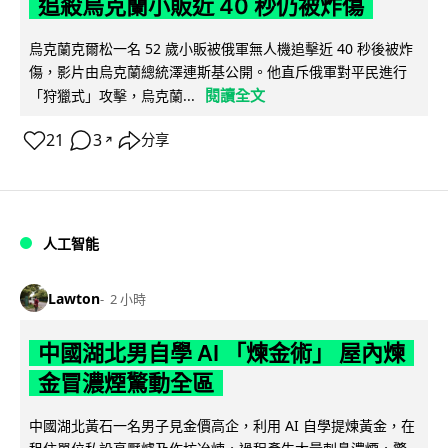
追殺烏克蘭小販近 40 秒仍被炸傷
烏克蘭克爾松一名 52 歲小販被俄軍無人機追擊近 40 秒後被炸
傷，影片由烏克蘭總統澤連斯基公開。他直斥俄軍對平民進行
閱讀全文
「狩獵式」攻擊，烏克蘭...
21
3
分享
↗
人工智能
Lawton
2 小時
中國湖北男自學 AI 「煉金術」 屋內煉
金冒濃煙驚動全區
中國湖北黃石一名男子見金價高企，利用 AI 自學提煉黃金，在