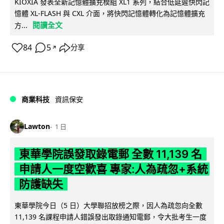
KIOXIA 發表全新記憶體擴充模組 XL1 系列，結合低延遲快閃記
憶體 XL-FLASH 與 CXL 介面，將快閃記憶體轉化為記憶體擴充
閱讀全文
方...
84
5
分享
↗
商業科技
資訊保安
Lawton
1 日
東華學院誤發取錄電郵 全數 11,139 名
申請人一度空歡喜 專家:人為疏忽+系統
防護缺失
東華學院今日（5 日）大學聯招放榜之際，因人為疏忽向全數
11,139 名課程申請人錯誤發出取錄通知電郵，令大批考生一度