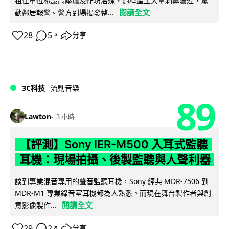
租住單位私設高壓爐及作坊冶煉，過程產生大量刺鼻濃煙，驚
閱讀全文
動鄰居報警。警方到場揭發整...
28
5
分享
↗
3C科技
流動音樂
89
Lawton
3 小時
【評測】Sony IER-M500 入耳式監聽
耳機：現場拍攝、後製監聽與人聲利器
談到專業混音專用的聲音監聽耳機，Sony 經典 MDR-7506 到
MDR-M1 專業錄音室耳機都為人熟悉。而現在舞台製作者與創
閱讀全文
意影像製作...
29
2
分享
↗