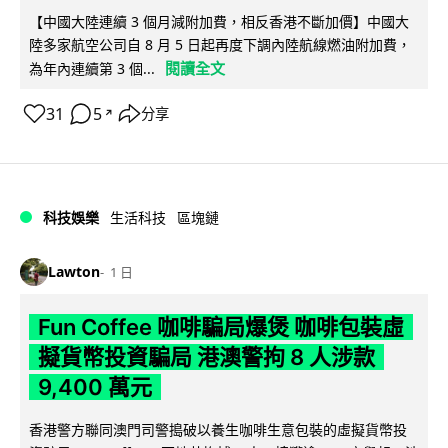
【中國大陸連續 3 個月減附加費，相反香港不斷加價】中國大
陸多家航空公司自 8 月 5 日起再度下調內陸航線燃油附加費，
閱讀全文
為年內連續第 3 個...
31
5
分享
↗
科技娛樂
生活科技
區塊鏈
Lawton
1 日
Fun Coffee 咖啡騙局爆煲 咖啡包裝虛
擬貨幣投資騙局 港澳警拘 8 人涉款
9,400 萬元
香港警方聯同澳門司警搗破以養生咖啡生意包裝的虛擬貨幣投