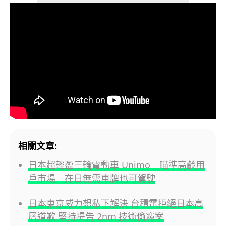
相關文章:
日本超輕盈三輪電動車 Unimo 瞄準高齡用
戶市場 在日無需車牌也可駕駛
日本東京威力想私下解決 台積電拒絕日本高
層道歉 堅持提告 2nm 技術偷竊案