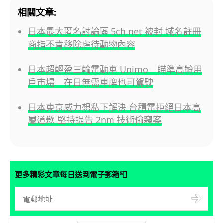
相關文章:
日本最大匿名討論區 5ch.net 被封 域名註冊
商指不肯移除虐待動物內容
日本超輕盈三輪電動車 Unimo 瞄準高齡用
戶市場 在日無需車牌也可駕駛
日本東京威力想私下解決 台積電拒絕日本高
層道歉 堅持提告 2nm 技術偷竊案
📮
更多精彩文章每日送到電子郵箱