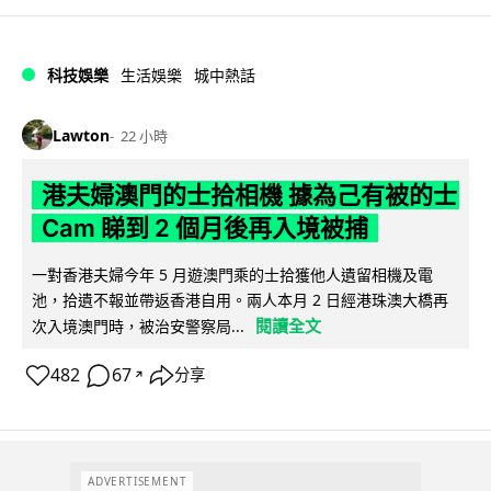
科技娛樂
生活娛樂
城中熱話
Lawton
22 小時
港夫婦澳門的士拾相機 據為己有被的士
Cam 睇到 2 個月後再入境被捕
一對香港夫婦今年 5 月遊澳門乘的士拾獲他人遺留相機及電
池，拾遺不報並帶返香港自用。兩人本月 2 日經港珠澳大橋再
閱讀全文
次入境澳門時，被治安警察局...
482
67
分享
↗
ADVERTISEMENT