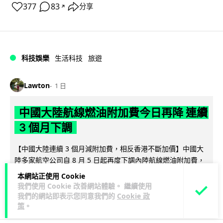
377
83
分享
↗
科技娛樂
生活科技
旅遊
Lawton
1 日
中國大陸航線燃油附加費今日再降 連續
3 個月下調
【中國大陸連續 3 個月減附加費，相反香港不斷加價】中國大
陸多家航空公司自 8 月 5 日起再度下調內陸航線燃油附加費，
閱讀全文
為年內連續第 3 個...
本網站正使用 Cookie
我們使用 Cookie 改善網站體驗。 繼續使用
33
5
分享
↗
我們的網站即表示您同意我們的
Cookie 政
策
。