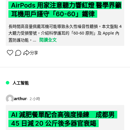
AirPods 用家注意聽力響紅燈 醫學界籲
耳機用戶謹守「60-60」鐵律
長時間高音量佩戴耳機可能導致永久性噪音性聽損。本文盤點 4
大聽力受損警號，介紹科學護耳的「60-60 原則」及 Apple 內
閱讀全文
置防護功能，...
分享
人工智能
arthur
2 小時
AI 減肥餐單配合高強度操練 成都男
45 日減 20 公斤後多器官衰竭