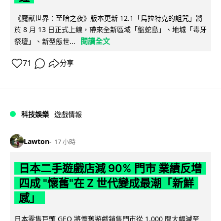
《魔獸世界：至暗之夜》版本更新 12.1「烏拉特克的詛咒」將
於 8 月 13 日正式上線，帶來全新區域「盤蛇島」、地城「毒牙
閱讀全文
祭壇」、新型態世...
71
分享
科技娛樂
遊戲情報
Lawton
17 小時
日本二手遊戲店減 90% 門市 業績反增
四成 "懷舊"在 Z 世代變成最潮「新鮮
感」
日本零售巨頭 GEO 將懷舊遊戲銷售門市從 1,000 間大幅減至