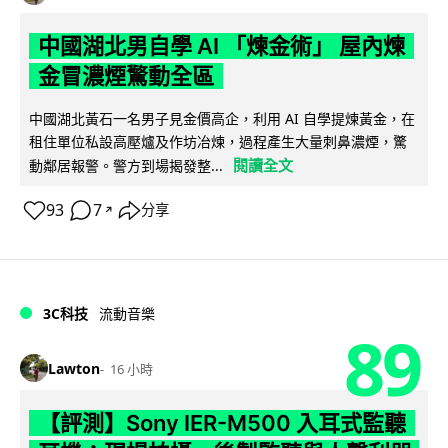
中國湖北男自學 AI 「煉金術」 屋內煉
金冒濃煙驚動全區
中國湖北黃石一名男子見金價高企，利用 AI 自學提煉黃金，在
租住單位私設高壓爐及作坊冶煉，過程產生大量刺鼻濃煙，驚
閱讀全文
動鄰居報警。警方到場揭發整...
93
7
分享
↗
3C科技
流動音樂
89
Lawton
16 小時
【評測】Sony IER-M500 入耳式監聽