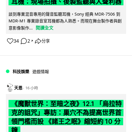
耳機：現場拍攝、後製監聽與人聲利器
談到專業混音專用的聲音監聽耳機，Sony 經典 MDR-7506 到
MDR-M1 專業錄音室耳機都為人熟悉。而現在舞台製作者與創
閱讀全文
意影像製作...
34
2
分享
↗
科技娛樂
遊戲情報
天恩
16 小時
《魔獸世界：至暗之夜》12.1 「烏拉特
克的詛咒」專訪：巢穴不為提高世界首
領門檻而設 《諸王之眠》縮短約 10 分
鐘