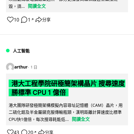
閱讀全文
毀，須...
10
1
分享
↗
人工智能
arthur
1 日
港大工程學院研極簡架構晶片 搜尋速度
勝標準 CPU 1 億倍
港大團隊研發極簡架構模擬內容尋址記憶體（CAM）晶片，用
二硫化鉬及半金屬銻克服傳輸瓶頸，漢明距離計算速度比標準
閱讀全文
CPU快1億倍，每次搜尋耗能低...
43
20
分享
↗