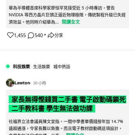
華為半導體首席科學家廖恒罕見接受近 5 小時專訪，警告
NVIDIA 等西方晶片巨頭正逼近物理極限，傳統製程升級已失經
閱讀全文
濟效益。他同時介紹華為...
1,455
540
分享
↗
科技娛樂
生活娛樂
城中熱話
Lawton
20 小時
家長無得慳錢買二手書 電子啟動碼鎖死
二手教科書 學生無法做功課
社福界立法會議員陳文宜指，一間中學書單價錢按年加 14.7%
遠超通漲，令家長難以負擔。而且電子教材啟動碼這項設計，