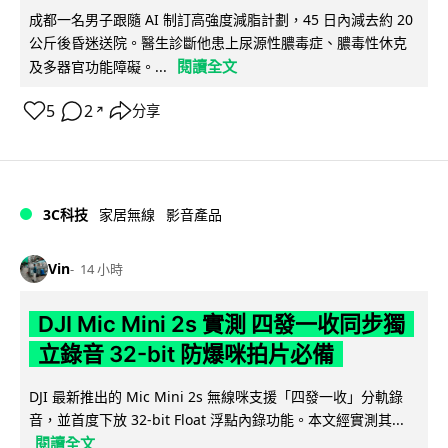
成都一名男子跟隨 AI 制訂高強度減脂計劃，45 日內減去約 20
公斤後昏迷送院。醫生診斷他患上尿源性膿毒症、膿毒性休克
閱讀全文
及多器官功能障礙。...
5
2
分享
↗
3C科技
家居無線
影音產品
Vin
14 小時
DJI Mic Mini 2s 實測 四發一收同步獨
立錄音 32-bit 防爆咪拍片必備
DJI 最新推出的 Mic Mini 2s 無線咪支援「四發一收」分軌錄
音，並首度下放 32-bit Float 浮點內錄功能。本文經實測其...
閱讀全文