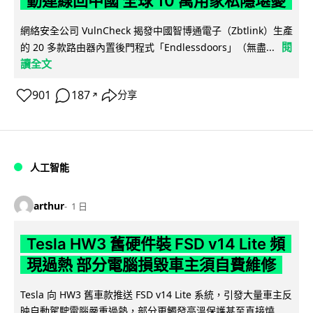
動連線回中國 全球 10 萬用家私隱堪憂
網絡安全公司 VulnCheck 揭發中國智博通電子（Zbtlink）生產
閱
的 20 多款路由器內置後門程式「Endlessdoors」（無盡...
讀全文
901
187
分享
↗
人工智能
arthur
1 日
Tesla HW3 舊硬件裝 FSD v14 Lite 頻
現過熱 部分電腦損毀車主須自費維修
Tesla 向 HW3 舊車款推送 FSD v14 Lite 系統，引發大量車主反
映自動駕駛電腦嚴重過熱，部分更觸發高溫保護甚至直接燒