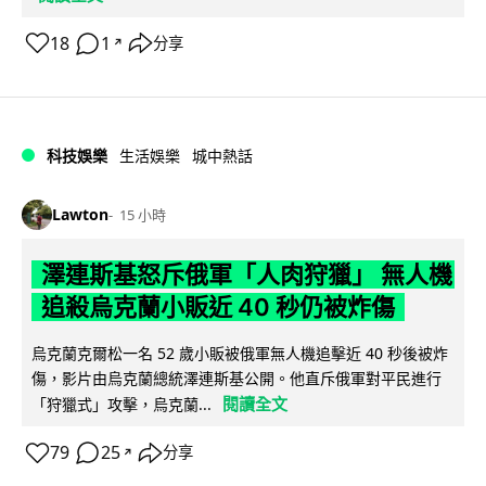
18
1
分享
↗
科技娛樂
生活娛樂
城中熱話
Lawton
15 小時
澤連斯基怒斥俄軍「人肉狩獵」 無人機
追殺烏克蘭小販近 40 秒仍被炸傷
烏克蘭克爾松一名 52 歲小販被俄軍無人機追擊近 40 秒後被炸
傷，影片由烏克蘭總統澤連斯基公開。他直斥俄軍對平民進行
閱讀全文
「狩獵式」攻擊，烏克蘭...
79
25
分享
↗