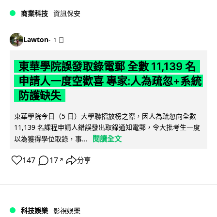
商業科技
資訊保安
Lawton
1 日
東華學院誤發取錄電郵 全數 11,139 名
申請人一度空歡喜 專家:人為疏忽+系統
防護缺失
東華學院今日（5 日）大學聯招放榜之際，因人為疏忽向全數
11,139 名課程申請人錯誤發出取錄通知電郵，令大批考生一度
閱讀全文
以為獲得學位取錄，事...
147
17
分享
↗
科技娛樂
影視娛樂