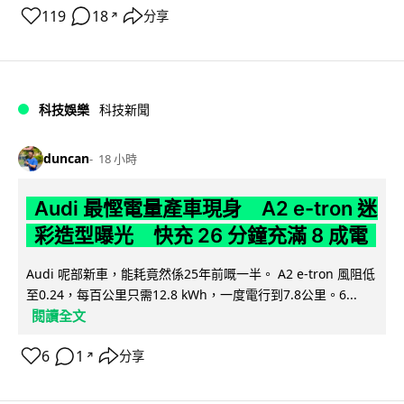
119
18
分享
↗
科技娛樂
科技新聞
duncan
18 小時
Audi 最慳電量產車現身 A2 e-tron 迷
彩造型曝光 快充 26 分鐘充滿 8 成電
Audi 呢部新車，能耗竟然係25年前嘅一半。 A2 e-tron 風阻低
至0.24，每百公里只需12.8 kWh，一度電行到7.8公里。6...
閱讀全文
6
1
分享
↗