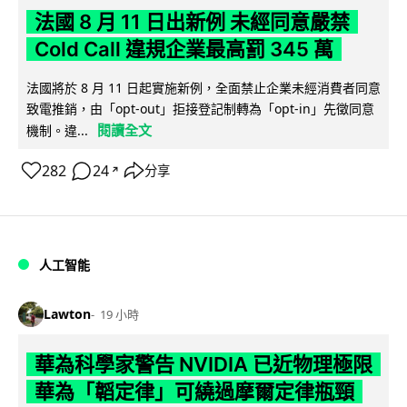
法國 8 月 11 日出新例 未經同意嚴禁
Cold Call 違規企業最高罰 345 萬
法國將於 8 月 11 日起實施新例，全面禁止企業未經消費者同意
致電推銷，由「opt-out」拒接登記制轉為「opt-in」先徵同意
閱讀全文
機制。違...
282
24
分享
↗
人工智能
Lawton
19 小時
華為科學家警告 NVIDIA 已近物理極限
華為「韜定律」可繞過摩爾定律瓶頸