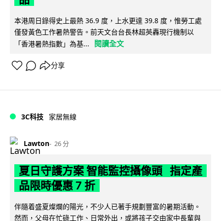
本港周日錄得史上最熱 36.9 度，上水更達 39.8 度，惟勞工處
僅發黃色工作暑熱警告。前天文台台長林超英轟現行機制以
閱讀全文
「香港暑熱指數」為基...
分享
3C科技
家居無線
Lawton
26 分
夏日守護方案 智能監控攝像頭 指定產
品限時優惠 7 折
伴隨着盛夏燦爛的陽光，不少人已著手規劃豐富的暑期活動。
然而，父母在忙碌工作、日常外出，或將孩子交由家中長輩與