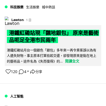
科技娛樂
生活娛樂
城中熱話
Lawton
1 日
港鐵紅磡站現「黐地銀包」 原來是藝術
品呃足全港市民兩年
港鐵紅磡站月台一個銀色「銀包」多年來一再令乘客誤以為有
人遺失財物，事主原本打算拾起交還，卻發現原來是黏在地上
閱讀全文
的藝術品。這件名為《失而復得》的...
120
4
分享
↗
人工智能