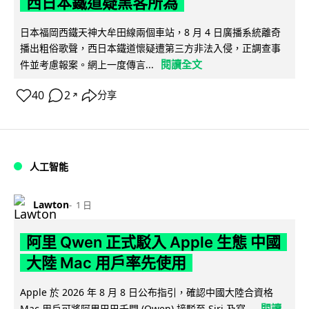
西日本鐵道疑黑客所為
日本福岡西鐵天神大牟田線兩個車站，8 月 4 日廣播系統離奇
播出粗俗歌聲，西日本鐵道懷疑遭第三方非法入侵，正調查事
閱讀全文
件並考慮報案。網上一度傳言...
40
2
分享
↗
人工智能
Lawton
1 日
阿里 Qwen 正式駁入 Apple 生態 中國
大陸 Mac 用戶率先使用
Apple 於 2026 年 8 月 8 日公布指引，確認中國大陸合資格
閱讀
Mac 用戶可將阿里巴巴千問 (Qwen) 接駁至 Siri 及寫...