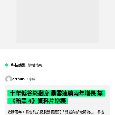
科技娛樂
遊戲情報
arthur
7 小時
十年低谷終翻身 暴雪連續兩年增長 靠
《暗黑 4》資料片逆襲
收購兩年，暴雪終於擺脫動視魔咒？總裁內部電郵流出：暴雪