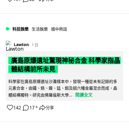
科技娛樂
生活娛樂
城中熱話
Lawton
1 日
廣島原爆遺址驚現神秘合金 科學家指晶
體結構前所未見
科學家在廣島原爆遺址沙灘樣本中，發現一種從未有記錄的多
元素合金，由鐵、鉻、鎳、錳、鉬及鋁六種金屬混合而成，晶
閱讀全文
體結構獨特。研究由佛羅倫斯大學...
142
17
分享
↗