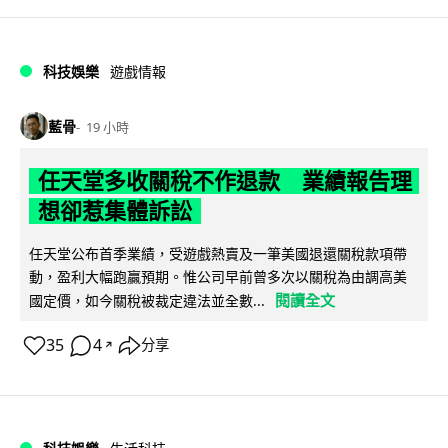
科技娛樂
遊戲情報
藍骨
19 小時
任天堂多收關稅不作退款 業績報告理
想卻惹集體訴訟
任天堂公布首季業績，受遊戲熱賣及一筆美國退還關稅款項帶
動，盈利大幅跑贏預期。惟公司早前曾多次以關稅為由調高美
閱讀全文
國定價，如今關稅被裁定違法並全數...
35
4
分享
↗