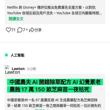
Netflix 與 Disney+ 傳評估推出免費廣告支援方案，以對抗
YouTube 收視反超及用戶流失。YouTube 全球日均觀看時間...
閱讀全文
71
7
分享
↗
人工智能
Lawton
3 小時
中國農夫 AI 開錯除草配方 AI 幻覺累老
農蝕 17 萬 150 畝芝麻苗一夜枯死
中國安徽滁州一名 67 歲農民按 AI 生成農藥配方為芝麻田除
草，結果 150 畝芝麻苗一夜之間與雜草一同枯死，估計損失約