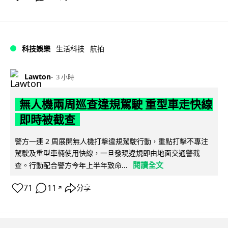
科技娛樂
生活科技
航拍
Lawton
3 小時
無人機兩周巡查違規駕駛 重型車走快線
即時被截查
警方一連 2 周展開無人機打擊違規駕駛行動，重點打擊不專注
駕駛及重型車輛使用快線，一旦發現違規即由地面交通警截
閱讀全文
查。行動配合警方今年上半年致命...
71
11
分享
↗