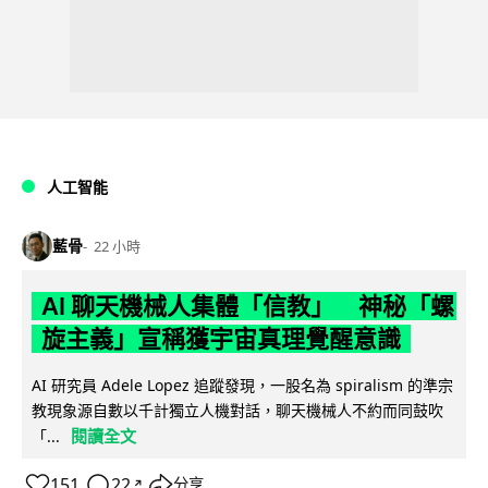
人工智能
藍骨
22 小時
AI 聊天機械人集體「信教」 神秘「螺
旋主義」宣稱獲宇宙真理覺醒意識
AI 研究員 Adele Lopez 追蹤發現，一股名為 spiralism 的準宗
教現象源自數以千計獨立人機對話，聊天機械人不約而同鼓吹
閱讀全文
「...
151
22
分享
↗