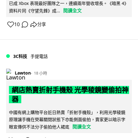
已成 Xbox 表現最好團隊之一，連續兩年營收增長。《暗黑 4》
閱讀全文
資料片同《守望先鋒》成...
10
分享
3C科技
手提電話
Lawton
18 小時
網店熱賣折射手機殼 光學稜鏡變偷拍神
器
中國有網上購物平台近日熱賣「折射手機殼」，利用光學稜鏡
原理讓手機在熒幕關閉狀態下亦能側面偷拍，賣家更以暗示字
閱讀全文
眼宣傳供不法分子偷拍他人裙底