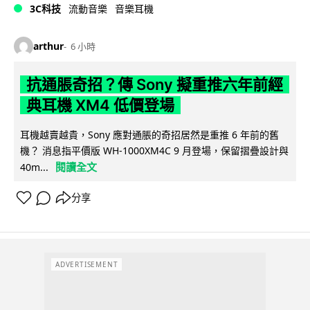
3C科技
流動音樂
音樂耳機
arthur
6 小時
抗通脹奇招？傳 Sony 擬重推六年前經
典耳機 XM4 低價登場
耳機越賣越貴，Sony 應對通脹的奇招居然是重推 6 年前的舊
機？ 消息指平價版 WH-1000XM4C 9 月登場，保留摺疊設計與
閱讀全文
40m...
分享
ADVERTISEMENT