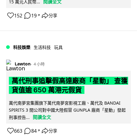
閱讀全文
15 萬元人民幣...
152
19
分享
↗
科技娛樂
生活科技
玩具
Lawton
4 小時
萬代刑事追擊假高達廠商「星動」 查獲
貨值逾 650 萬港元假貨
萬代南夢宮集團旗下萬代南夢宮影視工廠、萬代及 BANDAI
SPIRITS 3 間公司對中國大陸假冒 GUNPLA 廠商「星動」發起
閱讀全文
刑事控告...
663
84
分享
↗