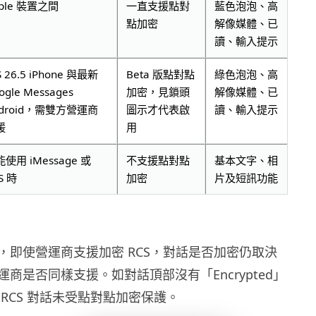
ple 裝置之間
一直支援點對
藍色泡泡、高
點加密
解像媒體、已
讀、輸入提示
S 26.5 iPhone 與最新
Beta 版點對點
綠色泡泡、高
ogle Messages
加密，見鎖頭
解像媒體、已
ndroid，需雙方營運商
圖示才代表啟
讀、輸入提示
援
用
使用 iMessage 或
不支援點對點
基本文字、相
S 時
加密
片及短訊功能
提醒，即使營運商支援加密 RCS，對話是否加密仍取決
商是否同樣支援。如對話頂部沒有「Encrypted」
RCS 對話未受點對點加密保護。