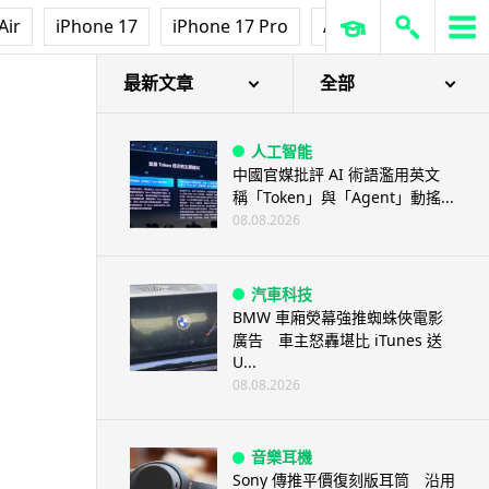
Air
iPhone 17
iPhone 17 Pro
AirPods Pro 3
Ap
 跨平台通訊更安全
最新文章
全部
人工智能
中國官媒批評 AI 術語濫用英文
稱「Token」與「Agent」動搖...
08.08.2026
汽車科技
BMW 車廂熒幕強推蜘蛛俠電影
廣告 車主怒轟堪比 iTunes 送
U...
08.08.2026
音樂耳機
Sony 傳推平價復刻版耳筒 沿用