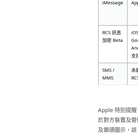
iMessage
Ap
RCS 訊息
iO
加密 Beta
Go
A
支
SMS /
未能
MMS
RC
Apple 特別
於對方裝置及營運
及鎖頭圖示，該 