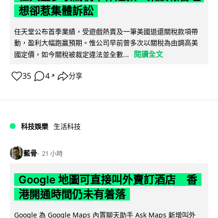
想卻惹集體訴訟
任天堂公布首季業績，受遊戲熱賣及一筆美國退還關稅款項帶
動，盈利大幅跑贏預期。惟公司早前曾多次以關稅為由調高美
閱讀全文
國定價，如今關稅被裁定違法並全數...
35
4
分享
↗
科技娛樂
生活科技
藍骨
21 小時
Google 地圖可直接叫外賣訂酒店 香
港開通時間仍未有着落
Google 為 Google Maps 內置聊天助手 Ask Maps 新增叫外