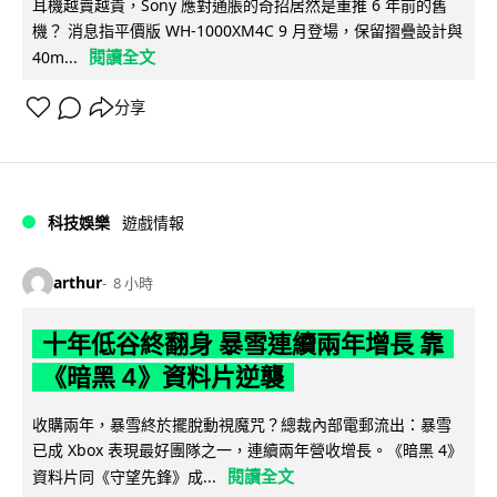
耳機越賣越貴，Sony 應對通脹的奇招居然是重推 6 年前的舊
機？ 消息指平價版 WH-1000XM4C 9 月登場，保留摺疊設計與
閱讀全文
40m...
分享
科技娛樂
遊戲情報
arthur
8 小時
十年低谷終翻身 暴雪連續兩年增長 靠
《暗黑 4》資料片逆襲
收購兩年，暴雪終於擺脫動視魔咒？總裁內部電郵流出：暴雪
已成 Xbox 表現最好團隊之一，連續兩年營收增長。《暗黑 4》
閱讀全文
資料片同《守望先鋒》成...