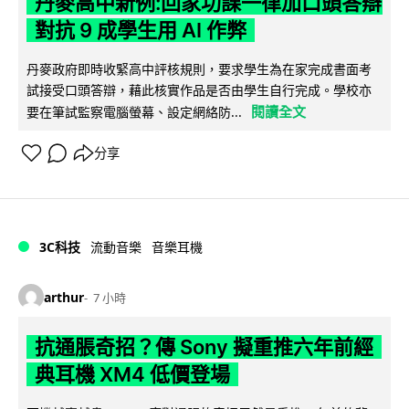
丹麥高中新例:回家功課一律加口頭答辯
對抗 9 成學生用 AI 作弊
丹麥政府即時收緊高中評核規則，要求學生為在家完成書面考
試接受口頭答辯，藉此核實作品是否由學生自行完成。學校亦
閱讀全文
要在筆試監察電腦螢幕、設定網絡防...
分享
3C科技
流動音樂
音樂耳機
arthur
7 小時
抗通脹奇招？傳 Sony 擬重推六年前經
典耳機 XM4 低價登場