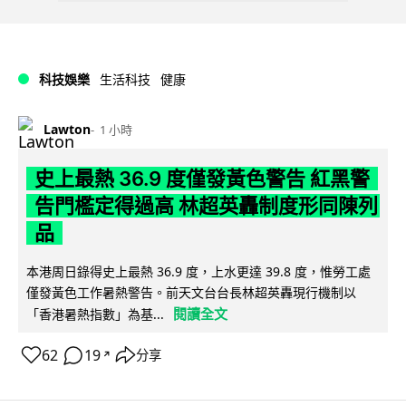
科技娛樂
生活科技
健康
Lawton
1 小時
史上最熱 36.9 度僅發黃色警告 紅黑警
告門檻定得過高 林超英轟制度形同陳列
品
本港周日錄得史上最熱 36.9 度，上水更達 39.8 度，惟勞工處
僅發黃色工作暑熱警告。前天文台台長林超英轟現行機制以
閱讀全文
「香港暑熱指數」為基...
62
19
分享
↗