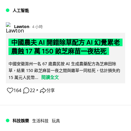
人工智能
Lawton
4 小時
中國農夫 AI 開錯除草配方 AI 幻覺累老
農蝕 17 萬 150 畝芝麻苗一夜枯死
中國安徽滁州一名 67 歲農民按 AI 生成農藥配方為芝麻田除
草，結果 150 畝芝麻苗一夜之間與雜草一同枯死，估計損失約
閱讀全文
15 萬元人民幣...
164
22
分享
↗
科技娛樂
生活科技
玩具