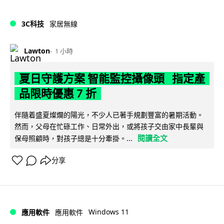
3C科技
家居無線
Lawton
1 小時
夏日守護方案 智能監控攝像頭 指定產
品限時優惠 7 折
伴隨着盛夏燦爛的陽光，不少人已著手規劃豐富的暑期活動。
然而，父母在忙碌工作、日常外出，或將孩子交由家中長輩與
閱讀全文
保母照顧時，對孩子總是十分牽掛。...
分享
Windows 11
應用軟件
應用軟件