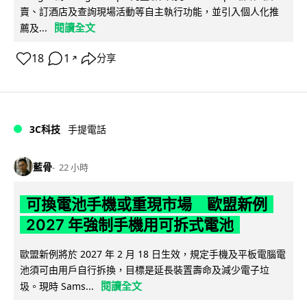
賣、訂酒店及查詢現場活動等自主執行功能，並引入個人化推
閱讀全文
薦及...
18
1
分享
↗
3C科技
手提電話
藍骨
22 小時
可換電池手機或重現市場 歐盟新例
2027 年強制手機用可拆式電池
歐盟新例將於 2027 年 2 月 18 日生效，規定手機及平板電腦電
池須可由用戶自行拆換，目標是延長裝置壽命及減少電子垃
閱讀全文
圾。現時 Sams...