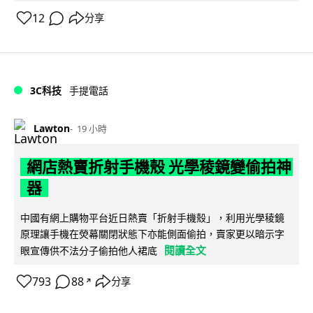
12
分享
3C科技
手提電話
Lawton
19 小時
網店熱賣折射手機殼 光學稜鏡變偷拍神
器
中國有網上購物平台近日熱賣「折射手機殼」，利用光學稜鏡
原理讓手機在熒幕關閉狀態下亦能側面偷拍，賣家更以暗示字
閱讀全文
眼宣傳供不法分子偷拍他人裙底
793
88
分享
↗