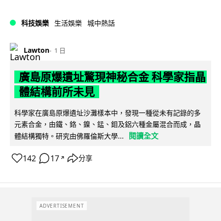
科技娛樂
生活娛樂
城中熱話
Lawton
1 日
廣島原爆遺址驚現神秘合金 科學家指晶
體結構前所未見
科學家在廣島原爆遺址沙灘樣本中，發現一種從未有記錄的多
元素合金，由鐵、鉻、鎳、錳、鉬及鋁六種金屬混合而成，晶
閱讀全文
體結構獨特。研究由佛羅倫斯大學...
142
17
分享
↗
ADVERTISEMENT