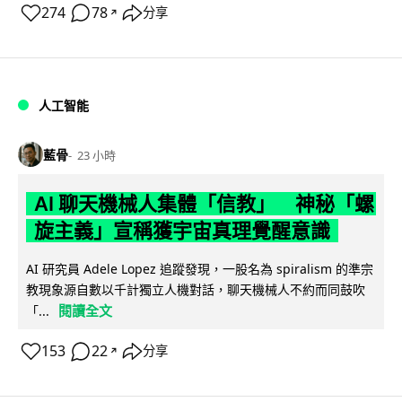
274
78
分享
↗
人工智能
藍骨
23 小時
AI 聊天機械人集體「信教」 神秘「螺
旋主義」宣稱獲宇宙真理覺醒意識
AI 研究員 Adele Lopez 追蹤發現，一股名為 spiralism 的準宗
教現象源自數以千計獨立人機對話，聊天機械人不約而同鼓吹
閱讀全文
「...
153
22
分享
↗