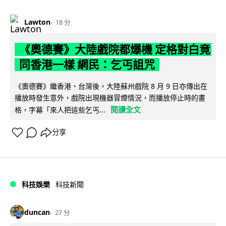
Lawton
18 分
《奧德賽》大陸戲院都爆機 定格對白竟
同香港一樣 網民：乞丐詛咒
《奧德賽》繼香港、台灣後，大陸蘇州戲院 8 月 9 日亦傳出在
播放時發生意外，戲院出現機器冒煙情況，而播放停止時的畫
閱讀全文
格，字幕「來人把這些乞丐...
分享
科技娛樂
科技新聞
duncan
27 分