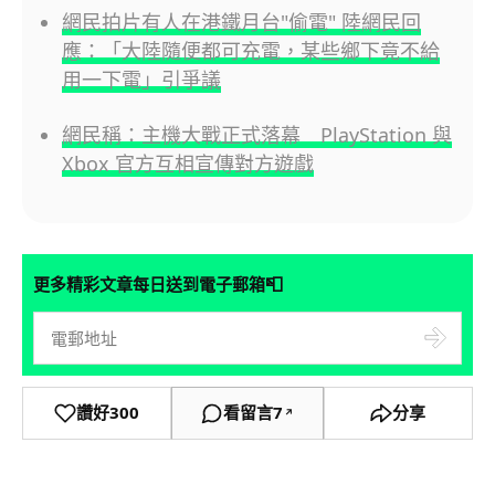
網民拍片有人在港鐵月台"偷電" 陸網民回
應：「大陸隨便都可充電，某些鄉下竟不給
用一下電」引爭議
網民稱：主機大戰正式落幕 PlayStation 與
Xbox 官方互相宣傳對方遊戲
📮
更多精彩文章每日送到電子郵箱
讚好
300
看留言
7
分享
↗