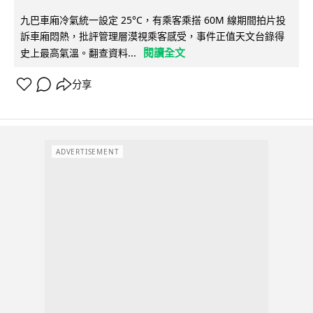
九巴車廂冷氣統一設定 25°C，有乘客乘搭 60M 線期間拍片投
訴車廂悶熱，批評管理層漠視乘客感受，事件正值天文台錄得
閱讀全文
史上最高氣溫。翻查資料...
分享
ADVERTISEMENT