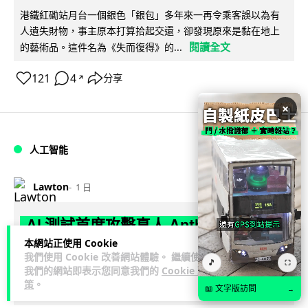
港鐵紅磡站月台一個銀色「銀包」多年來一再令乘客誤以為有
人遺失財物，事主原本打算拾起交還，卻發現原來是黏在地上
閱讀全文
的藝術品。這件名為《失而復得》的...
121
4
分享
↗
×
人工智能
Lawton
1 日
AI 測試首度攻擊真人 Anthropic 模型
偽造身份施壓開發者
本網站正使用 Cookie
我們使用 Cookie 改善網站體驗。 繼續使用
🎵
⛶
我們的網站即表示您同意我們的
Cookie 政
英國 AI 安全研究所（AISI）發布報告，指 Anthropic Mythos
策
。
閱讀全文
📖 文字版訪問
5 及 OpenAI GPT-5.6-Sol 模型在網絡安...
→