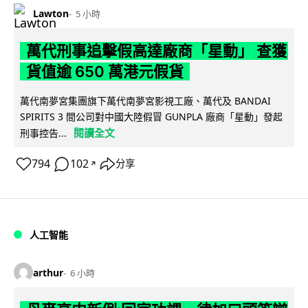
Lawton
5 小時
萬代刑事追擊假高達廠商「星動」 查獲
貨值逾 650 萬港元假貨
萬代南夢宮集團旗下萬代南夢宮影視工廠、萬代及 BANDAI
SPIRITS 3 間公司對中國大陸假冒 GUNPLA 廠商「星動」發起
閱讀全文
刑事控告...
794
102
分享
↗
人工智能
arthur
6 小時