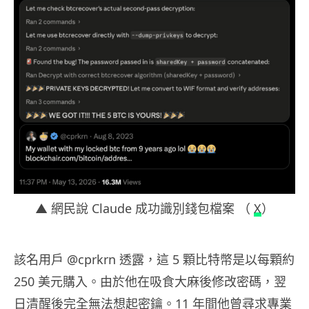
▲ 網民說 Claude 成功識別錢包檔案 （
X
）
該名用戶 @cprkrn 透露，這 5 顆比特幣是以每顆約
250 美元購入。由於他在吸食大麻後修改密碼，翌
日清醒後完全無法想起密鑰。11 年間他曾尋求專業