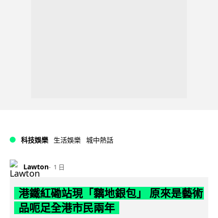
科技娛樂
生活娛樂
城中熱話
Lawton
1 日
港鐵紅磡站現「黐地銀包」 原來是藝術
品呃足全港市民兩年