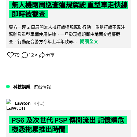
無人機兩周巡查違規駕駛 重型車走快線
即時被截查
警方一連 2 周展開無人機打擊違規駕駛行動，重點打擊不專注
駕駛及重型車輛使用快線，一旦發現違規即由地面交通警截
閱讀全文
查。行動配合警方今年上半年致命...
79
12
分享
↗
科技娛樂
遊戲情報
Lawton
4 小時
PS6 及次世代 PSP 傳聞流出 記憶體危
機恐拖累推出時間