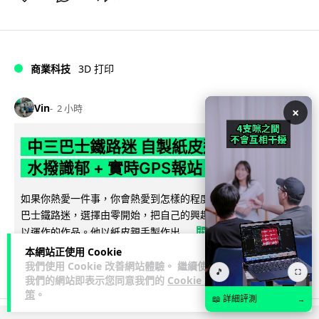
商業科技
3D 打印
Vin
2 小時
×
中三巴士鐵路迷 自製紙皮遙控巴士 門,
水撥識郁 + 實時GPS報站
如果你熱愛一件事，你會熱愛到怎樣的程度？一位就讀中三的
巴士鐵路迷，選擇由零開始，把自己的興趣一步步變成真正可
閱讀全文
以運作的作品。他以紙皮親手製作出...
本網站正使用 Cookie
243
12
分享
↗
我們使用 Cookie 改善網站體驗。 繼續使用
🎵
⛶
我們的網站即表示您同意我們的
Cookie 政
策
。
📖 詳細評測
→