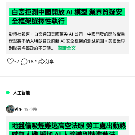
白宮拒測中國開放 AI 模型 業界質疑安
全框架選擇性執行
彭博社報道，白宮通知美國頂尖 AI 公司，中國開發的開放權重
模型將不納入特朗普政府新 AI 安全框架的測試範圍。美國業界
閱讀全文
則聯署呼籲政府不要限...
37
18
分享
↗
人工智能
Vin
19 小時
地盤偷吸煙難逃高空法眼 勞工處出動熱
感無人機 擬加 AI 人臉識別精準執法