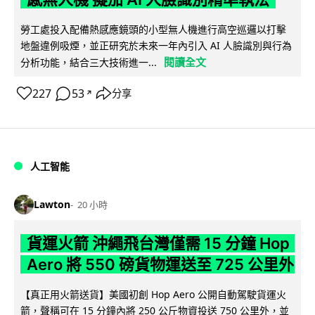
勞工處投入配備熱感應鏡頭的小型無人機進行高空巡邏以打擊
地盤違例吸煙，並正研究於未來一年內引入 AI 人臉識別與行為
閱讀全文
分析功能，結合三大技術進一...
227
53
分享
↗
人工智能
Lawton
20 小時
貨運火箭 沖繩飛台灣僅需 15 分鐘 Hop
Aero 將 550 磅貨物運送至 725 公里外
【真正用火箭送貨】美國初創 Hop Aero 公開自動駕駛貨運火
箭，聲稱可在 15 分鐘內將 250 公斤物資投送 750 公里外，並