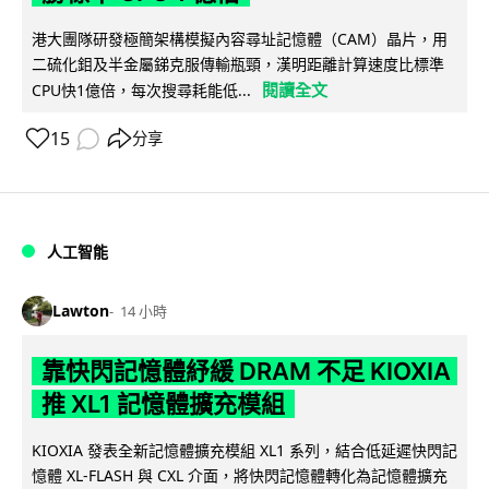
港大團隊研發極簡架構模擬內容尋址記憶體（CAM）晶片，用
二硫化鉬及半金屬銻克服傳輸瓶頸，漢明距離計算速度比標準
閱讀全文
CPU快1億倍，每次搜尋耗能低...
15
分享
人工智能
Lawton
14 小時
靠快閃記憶體紓緩 DRAM 不足 KIOXIA
推 XL1 記憶體擴充模組
KIOXIA 發表全新記憶體擴充模組 XL1 系列，結合低延遲快閃記
憶體 XL-FLASH 與 CXL 介面，將快閃記憶體轉化為記憶體擴充