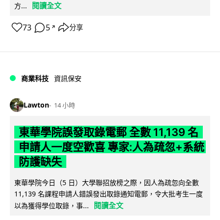
閱讀全文
方...
73
5
分享
↗
商業科技
資訊保安
Lawton
14 小時
東華學院誤發取錄電郵 全數 11,139 名
申請人一度空歡喜 專家:人為疏忽+系統
防護缺失
東華學院今日（5 日）大學聯招放榜之際，因人為疏忽向全數
11,139 名課程申請人錯誤發出取錄通知電郵，令大批考生一度
閱讀全文
以為獲得學位取錄，事...