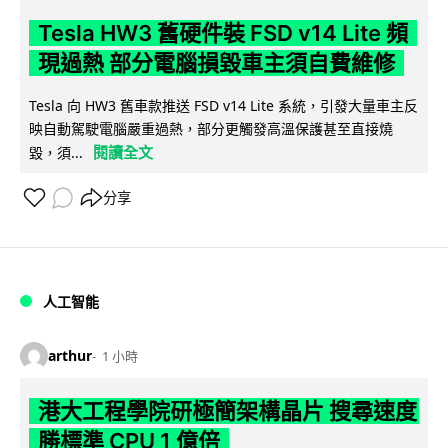
Tesla HW3 舊硬件裝 FSD v14 Lite 頻
現過熱 部分電腦損毀車主須自費維修
Tesla 向 HW3 舊車款推送 FSD v14 Lite 系統，引發大量車主反
映自動駕駛電腦嚴重過熱，部分更觸發高溫保護甚至直接燒
閱讀全文
毀，須...
分享
人工智能
arthur
1 小時
港大工程學院研極簡架構晶片 搜尋速度
勝標準 CPU 1 億倍