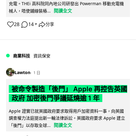
充電。THEi 高科院同內地公司研發出 Powerman 移動充電機
閱讀全文
械人，唔使鋪線裝樁...
28
14
分享
↗
商業科技
資訊保安
Lawton
1 日
被命令製造「後門」 Apple 再控告英國
政府 加密後門爭議延燒逾 1 年
Apple 證實已就英國政府要求取得用戶加密資料一事，向英國
調查權力法庭提出新一輪法律訴訟。英國政府要求 Apple 建立
閱讀全文
「後門」以存取全球...