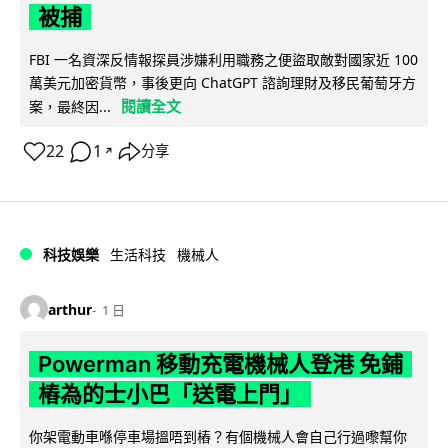
被捕
FBI 一名資深反情報探員涉嫌利用職務之便盜取敵對國家近 100
萬美元加密貨幣，事後更向 ChatGPT 諮詢理財及移民葡萄牙方
閱讀全文
案，最終因...
22
1
分享
↗
科技娛樂
生活科技
機械人
arthur
1 日
Powerman 移動充電機械人登港 免鋪
樁為的士小巴「送電上門」
你架電動車喺停車場搵唔到樁？有個機械人會自己行過嚟幫你