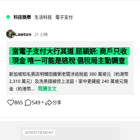
科技娛樂
生活科技
電子支付
Lawton
21 小時
當電子支付大行其道 屈穎妍: 商戶只收
現金 唯一可能是逃稅 倡稅局主動調查
新加坡知名粥店明輝田雞粥老闆涉逃稅逾 380 萬坡元（約港幣
2,310 萬元）及洗黑錢被控上法庭，家中更藏逾 240 萬坡元現
閱讀全文
金（約港幣...
865
549
分享
↗
ADVERTISEMENT