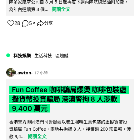
陸多家航空公司自 8 月 5 日起再度下調內陸航線燃油附加費，
閱讀全文
為年內連續第 3 個...
28
5
分享
↗
科技娛樂
生活科技
區塊鏈
Lawton
17 小時
Fun Coffee 咖啡騙局爆煲 咖啡包裝虛
擬貨幣投資騙局 港澳警拘 8 人涉款
9,400 萬元
香港警方聯同澳門司警搗破以養生咖啡生意包裝的虛擬貨幣投
資騙局 Fun Coffee，兩地共拘捕 8 人，接獲逾 200 宗舉報，涉
閱讀全文
款 9,4...