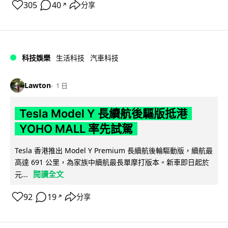
305
40
分享
↗
科技娛樂
生活科技
汽車科技
Lawton
1 日
Tesla Model Y 長續航後驅版抵港
YOHO MALL 率先試駕
Tesla 香港推出 Model Y Premium 長續航後輪驅動版，續航最
高達 691 公里，為家族中續航最長單摩打版本。新車即日起於
閱讀全文
元...
92
19
分享
↗