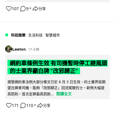
107
9
分享
↗
科技娛樂
生活科技
智慧城市
Lawton
17 小時
網約車條例生效 有司機暫時停工避風頭
的士業界籲白牌 "改邪歸正"
規管網約車法例大部分條文已於 8 月 3 日生效，的士業界就期
望白牌車司機，能夠「改邪歸正」回流駕駛的士。新例大幅提
閱讀全文
高罰則，首次定罪最高罰款...
171
110
分享
↗