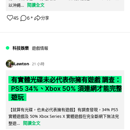
閱讀全文
以沖繩...
45
6
分享
↗
科技娛樂
遊戲情報
Lawton
21 小時
有實體光碟未必代表你擁有遊戲 調查：
PS5 34%、Xbox 50% 須連網才能完整
遊玩
【就算有光碟，也未必代表擁有遊戲】有調查發現，34% PS5
實體遊戲及 50% Xbox Series X 實體遊戲在完全斷網下無法完
閱讀全文
整遊...