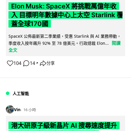
Elon Musk: SpaceX 將挑戰萬億年收
入 目標明年數據中心上太空 Starlink 覆
蓋全球170國
SpaceX 公佈最新第二季業績，受惠 Starlink 與 AI 業務帶動，
閱讀
季度收入按年飆升 92% 至 78 億美元。行政總裁 Elon...
全文
104
14
分享
↗
人工智能
Vin
16 小時
港大研原子級新晶片 AI 搜尋速度提升