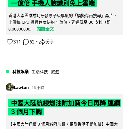
一億倍 手機人臉識別免上雲端
香港大學團隊成功研發原子級厚度的「模擬存內搜尋」晶片，
比傳統 CPU 搜尋速度快約 1 億倍，延遲低至 36 皮秒（即
閱讀全文
0.00000000...
311
62
分享
↗
科技娛樂
生活科技
旅遊
Lawton
16 小時
中國大陸航線燃油附加費今日再降 連續
3 個月下調
【中國大陸連續 3 個月減附加費，相反香港不斷加價】中國大