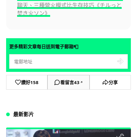
聊天、三種營火模式比生存技巧《チルっと
焚き火ソン》
📮
更多精彩文章每日送到電子郵箱
讚好
158
看留言
43
分享
↗
最新影片