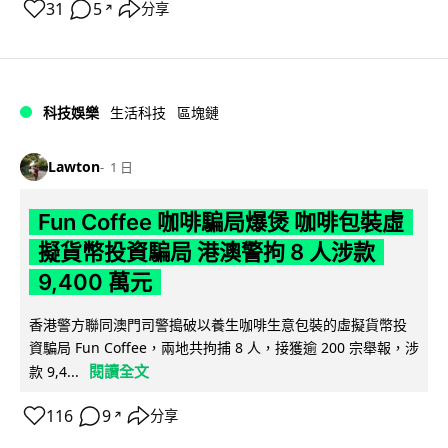
31
5
分享
↗
科技娛樂
生活科技
區塊鏈
Lawton
1 日
Fun Coffee 咖啡騙局爆煲 咖啡包裝虛
擬貨幣投資騙局 港澳警拘 8 人涉款
9,400 萬元
香港警方聯同澳門司警搗破以養生咖啡生意包裝的虛擬貨幣投
資騙局 Fun Coffee，兩地共拘捕 8 人，接獲逾 200 宗舉報，涉
閱讀全文
款 9,4...
116
9
分享
↗