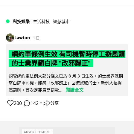
科技娛樂
生活科技
智慧城市
Lawton
1 日
網約車條例生效 有司機暫時停工避風頭
的士業界籲白牌 "改邪歸正"
規管網約車法例大部分條文已於 8 月 3 日生效，的士業界就期
望白牌車司機，能夠「改邪歸正」回流駕駛的士。新例大幅提
閱讀全文
高罰則，首次定罪最高罰款...
200
142
分享
↗
ADVERTISEMENT