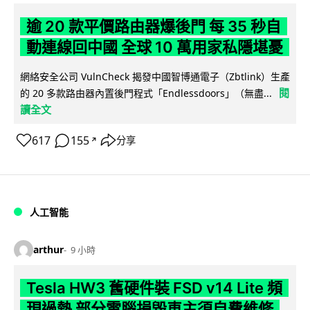
逾 20 款平價路由器爆後門 每 35 秒自
動連線回中國 全球 10 萬用家私隱堪憂
網絡安全公司 VulnCheck 揭發中國智博通電子（Zbtlink）生產
閱
的 20 多款路由器內置後門程式「Endlessdoors」（無盡...
讀全文
617
155
分享
↗
人工智能
arthur
9 小時
Tesla HW3 舊硬件裝 FSD v14 Lite 頻
現過熱 部分電腦損毀車主須自費維修