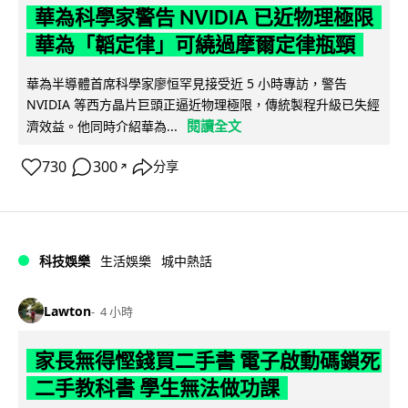
華為科學家警告 NVIDIA 已近物理極限
華為「韜定律」可繞過摩爾定律瓶頸
華為半導體首席科學家廖恒罕見接受近 5 小時專訪，警告
NVIDIA 等西方晶片巨頭正逼近物理極限，傳統製程升級已失經
閱讀全文
濟效益。他同時介紹華為...
730
300
分享
↗
科技娛樂
生活娛樂
城中熱話
Lawton
4 小時
家長無得慳錢買二手書 電子啟動碼鎖死
二手教科書 學生無法做功課