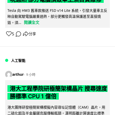
Tesla 向 HW3 舊車款推送 FSD v14 Lite 系統，引發大量車主反
映自動駕駛電腦嚴重過熱，部分更觸發高溫保護甚至直接燒
閱讀全文
毀，須...
5
分享
人工智能
arthur
9 小時
港大工程學院研極簡架構晶片 搜尋速度
勝標準 CPU 1 億倍
港大團隊研發極簡架構模擬內容尋址記憶體（CAM）晶片，用
二硫化鉬及半金屬銻克服傳輸瓶頸，漢明距離計算速度比標準