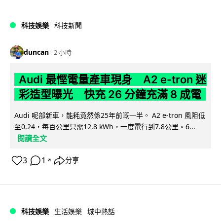
科技娛樂
科技新聞
duncan
2 小時
Audi 最慳電量產車現身 A2 e-tron 迷
彩造型曝光 快充 26 分鐘充滿 8 成電
Audi 呢部新車，能耗竟然係25年前嘅一半。 A2 e-tron 風阻低
至0.24，每百公里只需12.8 kWh，一度電行到7.8公里。6...
閱讀全文
3
1
分享
↗
科技娛樂
生活娛樂
城中熱話