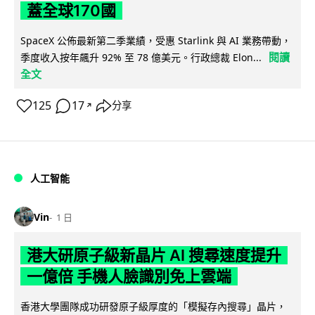
蓋全球170國
SpaceX 公佈最新第二季業績，受惠 Starlink 與 AI 業務帶動，
閱讀
季度收入按年飆升 92% 至 78 億美元。行政總裁 Elon...
全文
125
17
分享
↗
人工智能
Vin
1 日
港大研原子級新晶片 AI 搜尋速度提升
一億倍 手機人臉識別免上雲端
香港大學團隊成功研發原子級厚度的「模擬存內搜尋」晶片，