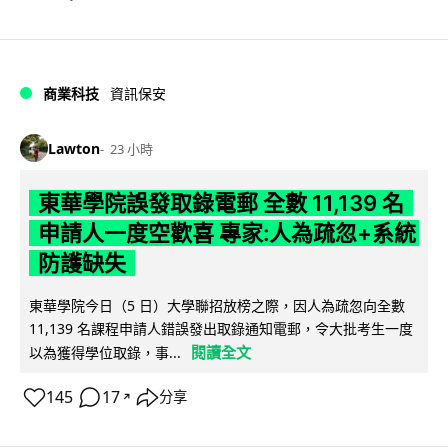
商業科技
資訊保安
Lawton
23 小時
東華學院誤發取錄電郵 全數 11,139 名
申請人一度空歡喜 專家:人為疏忽+系統
防護缺失
東華學院今日（5 日）大學聯招放榜之際，因人為疏忽向全數
11,139 名課程申請人錯誤發出取錄通知電郵，令大批考生一度
閱讀全文
以為獲得學位取錄，事...
145
17
分享
↗