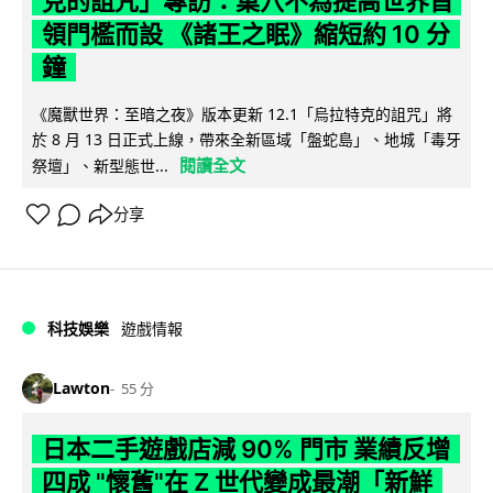
克的詛咒」專訪：巢穴不為提高世界首
領門檻而設 《諸王之眠》縮短約 10 分
鐘
《魔獸世界：至暗之夜》版本更新 12.1「烏拉特克的詛咒」將
於 8 月 13 日正式上線，帶來全新區域「盤蛇島」、地城「毒牙
閱讀全文
祭壇」、新型態世...
分享
科技娛樂
遊戲情報
Lawton
55 分
日本二手遊戲店減 90% 門市 業績反增
四成 "懷舊"在 Z 世代變成最潮「新鮮