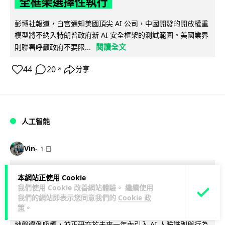
全框架選擇性執行
彭博社報道，白宮通知美國頂尖 AI 公司，中國開發的開放權重
模型將不納入特朗普政府新 AI 安全框架的測試範圍。美國業界
閱讀全文
則聯署呼籲政府不要限...
44
20
分享
↗
人工智能
Vin
1 日
地盤偷吸煙難逃高空法眼 勞工處出動熱
本網站正使用 Cookie
我們使用 Cookie 改善網站體驗。 繼續使用
感無人機 擬加 AI 人臉識別精準執法
我們的網站即表示您同意我們的
Cookie 政
策
。
勞工處投入配備熱感應鏡頭的小型無人機進行高空巡邏以打擊
地盤違例吸煙，並正研究於未來一年內引入 AI 人臉識別與行為