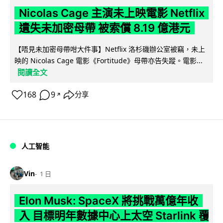
Nicolas Cage 主演未上映電影 Netflix
遺失未加密母帶 被索償 8.19 億港元
【唔見未加密母帶咁大件事】Netflix 洛杉磯辦公室被竊，未上
映的 Nicolas Cage 電影《Fortitude》母帶亦告失蹤。電影...
閱讀全文
168
9
分享
↗
人工智能
Vin
1 日
Elon Musk: SpaceX 將挑戰萬億年收
入 目標明年數據中心上太空 Starlink 覆