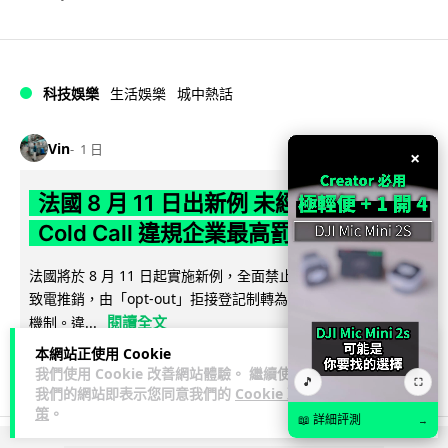
科技娛樂
生活娛樂
城中熱話
Vin
1 日
×
法國 8 月 11 日出新例 未經同意嚴禁
Cold Call 違規企業最高罰 345 萬
法國將於 8 月 11 日起實施新例，全面禁止企業未經消費者同意
致電推銷，由「opt-out」拒接登記制轉為「opt-in」先徵同意
閱讀全文
機制。違...
本網站正使用 Cookie
337
26
分享
↗
我們使用 Cookie 改善網站體驗。 繼續使用
🎵
⛶
我們的網站即表示您同意我們的
Cookie 政
策
。
📖 詳細評測
→