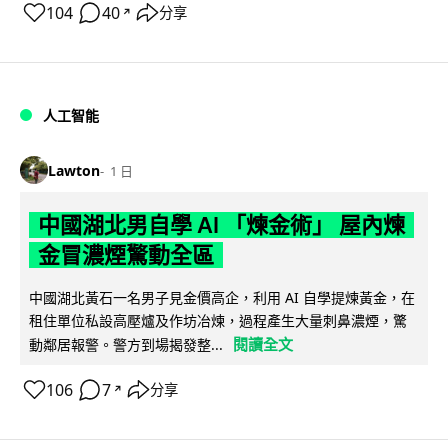
104
40
分享
↗
人工智能
Lawton
1 日
中國湖北男自學 AI 「煉金術」 屋內煉
金冒濃煙驚動全區
中國湖北黃石一名男子見金價高企，利用 AI 自學提煉黃金，在
租住單位私設高壓爐及作坊冶煉，過程產生大量刺鼻濃煙，驚
閱讀全文
動鄰居報警。警方到場揭發整...
106
7
分享
↗