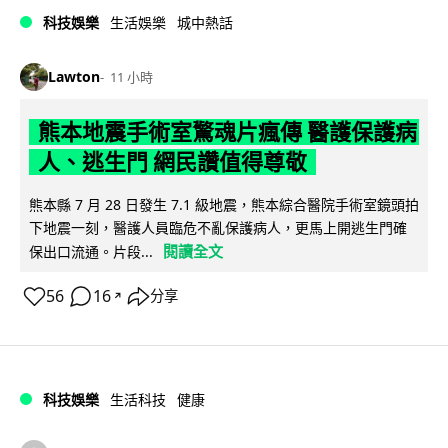
科技娛樂
生活娛樂
城中熱話
Lawton
11 小時
熊本地震手術室驚魂片瘋傳 醫護保護病
人、逃生門 網民讚值得尊敬
熊本縣 7 月 28 日發生 7.1 級地震，熊本綜合醫院手術室鏡頭拍
下地震一刻，醫護人員臨危不亂保護病人，更馬上開逃生門確
閱讀全文
保出口流通。片段...
56
16
分享
↗
科技娛樂
生活科技
健康