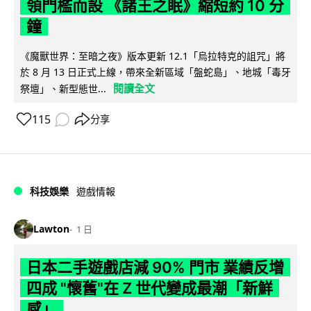
領門檻而設 《諸王之眠》縮短約 10 分
鐘
《魔獸世界：至暗之夜》版本更新 12.1「烏拉特克的詛咒」將
於 8 月 13 日正式上線，帶來全新區域「盤蛇島」、地城「毒牙
閱讀全文
祭壇」、新型態世...
115
分享
科技娛樂
遊戲情報
Lawton
1 日
日本二手遊戲店減 90% 門市 業績反增
四成 "懷舊"在 Z 世代變成最潮「新鮮
感」