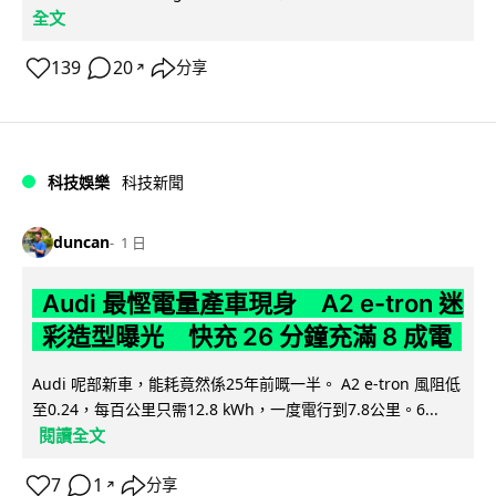
全文
139
20
分享
↗
科技娛樂
科技新聞
duncan
1 日
Audi 最慳電量產車現身 A2 e-tron 迷
彩造型曝光 快充 26 分鐘充滿 8 成電
Audi 呢部新車，能耗竟然係25年前嘅一半。 A2 e-tron 風阻低
至0.24，每百公里只需12.8 kWh，一度電行到7.8公里。6...
閱讀全文
7
1
分享
↗