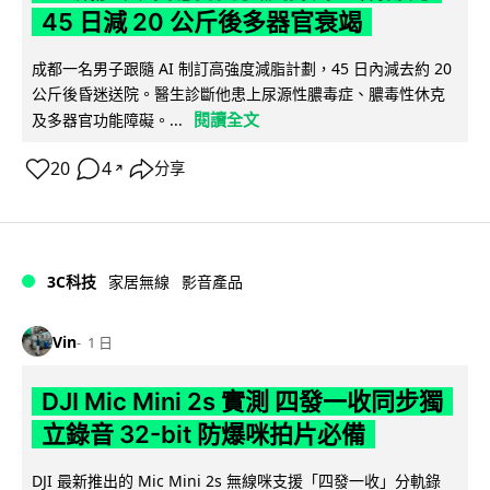
45 日減 20 公斤後多器官衰竭
成都一名男子跟隨 AI 制訂高強度減脂計劃，45 日內減去約 20
公斤後昏迷送院。醫生診斷他患上尿源性膿毒症、膿毒性休克
閱讀全文
及多器官功能障礙。...
20
4
分享
↗
3C科技
家居無線
影音產品
Vin
1 日
DJI Mic Mini 2s 實測 四發一收同步獨
立錄音 32-bit 防爆咪拍片必備
DJI 最新推出的 Mic Mini 2s 無線咪支援「四發一收」分軌錄