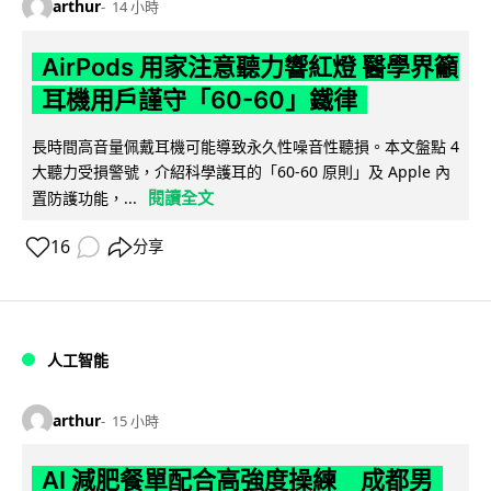
arthur
14 小時
AirPods 用家注意聽力響紅燈 醫學界籲
耳機用戶謹守「60-60」鐵律
長時間高音量佩戴耳機可能導致永久性噪音性聽損。本文盤點 4
大聽力受損警號，介紹科學護耳的「60-60 原則」及 Apple 內
閱讀全文
置防護功能，...
16
分享
人工智能
arthur
15 小時
AI 減肥餐單配合高強度操練 成都男