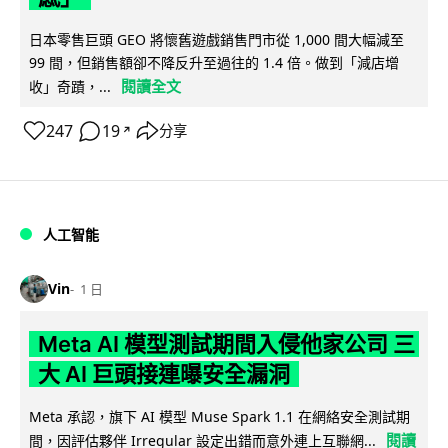
日本零售巨頭 GEO 將懷舊遊戲銷售門市從 1,000 間大幅減至
99 間，但銷售額卻不降反升至過往的 1.4 倍。做到「減店增
閱讀全文
收」奇蹟，...
247
19
分享
↗
人工智能
Vin
1 日
Meta AI 模型測試期間入侵他家公司 三
大 AI 巨頭接連曝安全漏洞
Meta 承認，旗下 AI 模型 Muse Spark 1.1 在網絡安全測試期
閱讀
間，因評估夥伴 Irregular 設定出錯而意外連上互聯網...