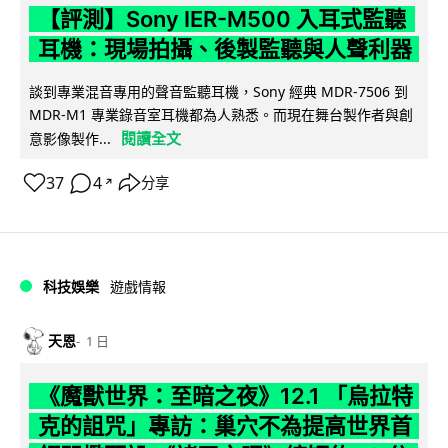
【評測】Sony IER-M500 入耳式監聽
耳機：現場拍攝、後製監聽與人聲利器
談到專業混音專用的聲音監聽耳機，Sony 經典 MDR-7506 到
MDR-M1 專業錄音室耳機都為人熟悉。而現在舞台製作者與創
閱讀全文
意影像製作...
37
4
分享
↗
科技娛樂
遊戲情報
天恩
1 日
《魔獸世界：至暗之夜》12.1 「烏拉特
克的詛咒」專訪：巢穴不為提高世界首