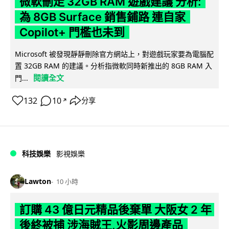
微軟刪走 32GB RAM 遊戲建議 分析:
為 8GB Surface 銷售鋪路 連自家
Copilot+ 門檻也未到
Microsoft 被發現靜靜刪除官方網站上，對遊戲玩家要為電腦配
置 32GB RAM 的建議。分析指微軟同時新推出的 8GB RAM 入
閱讀全文
門...
132
10
分享
↗
科技娛樂
影視娛樂
Lawton
10 小時
訂購 43 億日元精品後棄單 大阪女 2 年
後終被捕 涉海賊王,火影周邊產品