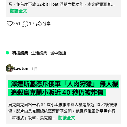
音，並首度下放 32-bit Float 浮點內錄功能。本文經實測其...
閱讀全文
251
1
分享
↗
科技娛樂
生活娛樂
城中熱話
Lawton
1 日
澤連斯基怒斥俄軍「人肉狩獵」 無人機
追殺烏克蘭小販近 40 秒仍被炸傷
烏克蘭克爾松一名 52 歲小販被俄軍無人機追擊近 40 秒後被炸
傷，影片由烏克蘭總統澤連斯基公開。他直斥俄軍對平民進行
閱讀全文
「狩獵式」攻擊，烏克蘭...