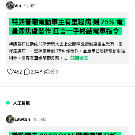
Vin
9 小時
特朗普嘲電動車主有里程病 剩 75% 電
量即焦慮發作 狂言一手終結電車指令
特朗普在拉斯維加斯造勢大會上公開嘲諷電動車車主患有「里
程焦慮病」，聲稱電量剩 75% 便發作，並重申已廢除電動車強
閱讀全文
制令。惟專業車媒隨即反駁，...
452
204
分享
↗
人工智能
Lawton
10 小時