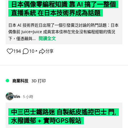
日本偶像零編程知識 靠 AI 搞了一整個
直播系統 在日本技術界成為話題
日本 AI 技術界近日出現了一個引發廣泛討論的熱門話題：日本
偶像前 Juice=Juice 成員宮本佳林在完全沒有編程經驗的情況
閱讀全文
下，僅憑藉與...
194
10
分享
↗
商業科技
3D 打印
Vin
5 小時
中三巴士鐵路迷 自製紙皮遙控巴士 門,
水撥識郁 + 實時GPS報站