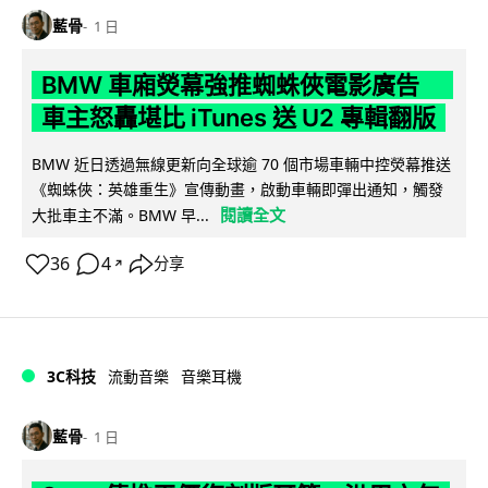
藍骨
1 日
BMW 車廂熒幕強推蜘蛛俠電影廣告
車主怒轟堪比 iTunes 送 U2 專輯翻版
BMW 近日透過無線更新向全球逾 70 個市場車輛中控熒幕推送
《蜘蛛俠：英雄重生》宣傳動畫，啟動車輛即彈出通知，觸發
閱讀全文
大批車主不滿。BMW 早...
36
4
分享
↗
3C科技
流動音樂
音樂耳機
藍骨
1 日