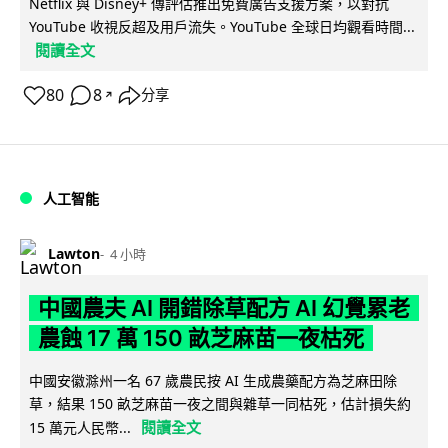
Netflix 與 Disney+ 傳評估推出免費廣告支援方案，以對抗
YouTube 收視反超及用戶流失。YouTube 全球日均觀看時間...
閱讀全文
80
8
分享
↗
人工智能
Lawton
4 小時
中國農夫 AI 開錯除草配方 AI 幻覺累老
農蝕 17 萬 150 畝芝麻苗一夜枯死
中國安徽滁州一名 67 歲農民按 AI 生成農藥配方為芝麻田除
草，結果 150 畝芝麻苗一夜之間與雜草一同枯死，估計損失約
閱讀全文
15 萬元人民幣...