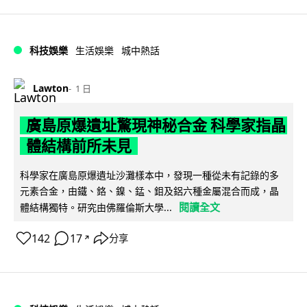
科技娛樂
生活娛樂
城中熱話
Lawton
1 日
廣島原爆遺址驚現神秘合金 科學家指晶
體結構前所未見
科學家在廣島原爆遺址沙灘樣本中，發現一種從未有記錄的多
元素合金，由鐵、鉻、鎳、錳、鉬及鋁六種金屬混合而成，晶
閱讀全文
體結構獨特。研究由佛羅倫斯大學...
142
17
分享
↗