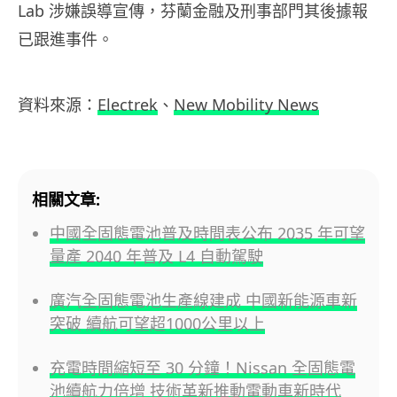
Lab 涉嫌誤導宣傳，芬蘭金融及刑事部門其後據報
已跟進事件。
資料來源：
Electrek
、
New Mobility News
相關文章:
中國全固態電池普及時間表公布 2035 年可望
量產 2040 年普及 L4 自動駕駛
廣汽全固態電池生產線建成 中國新能源車新
突破 續航可望超1000公里以上
充電時間縮短至 30 分鐘！Nissan 全固態電
池續航力倍增 技術革新推動電動車新時代