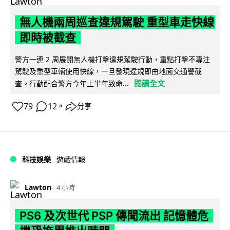
無人機兩周巡查違規駕駛 重型車走快線
即時被截查
警方一連 2 周展開無人機打擊違規駕駛行動，重點打擊不專注
駕駛及重型車輛使用快線，一旦發現違規即由地面交通警截
閱讀全文
查。行動配合警方今年上半年致命...
79
12
分享
↗
科技娛樂
遊戲情報
Lawton
4 小時
PS6 及次世代 PSP 傳聞流出 記憶體危