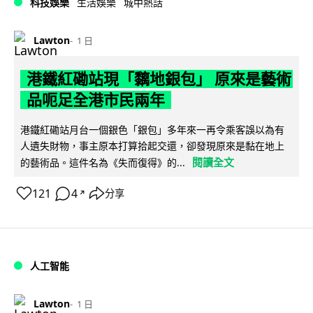
科技娛樂
生活娛樂
城中熱話
Lawton
1 日
港鐵紅磡站現「黐地銀包」 原來是藝術
品呃足全港市民兩年
港鐵紅磡站月台一個銀色「銀包」多年來一再令乘客誤以為有
人遺失財物，事主原本打算拾起交還，卻發現原來是黏在地上
閱讀全文
的藝術品。這件名為《失而復得》的...
121
4
分享
↗
人工智能
Lawton
1 日