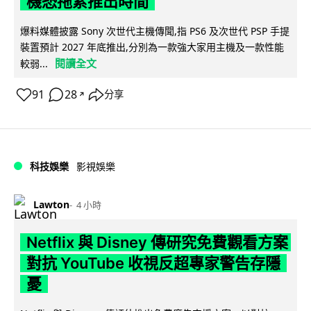
機恐拖累推出時間
爆料媒體披露 Sony 次世代主機傳聞,指 PS6 及次世代 PSP 手提
裝置預計 2027 年底推出,分別為一款強大家用主機及一款性能
閱讀全文
較弱...
91
28
分享
↗
科技娛樂
影視娛樂
Lawton
4 小時
Netflix 與 Disney 傳研究免費觀看方案
對抗 YouTube 收視反超專家警告存隱
憂