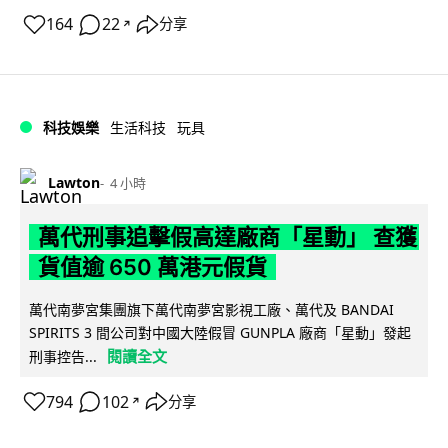
164
22
分享
↗
科技娛樂
生活科技
玩具
Lawton
4 小時
萬代刑事追擊假高達廠商「星動」 查獲
貨值逾 650 萬港元假貨
萬代南夢宮集團旗下萬代南夢宮影視工廠、萬代及 BANDAI
SPIRITS 3 間公司對中國大陸假冒 GUNPLA 廠商「星動」發起
閱讀全文
刑事控告...
794
102
分享
↗