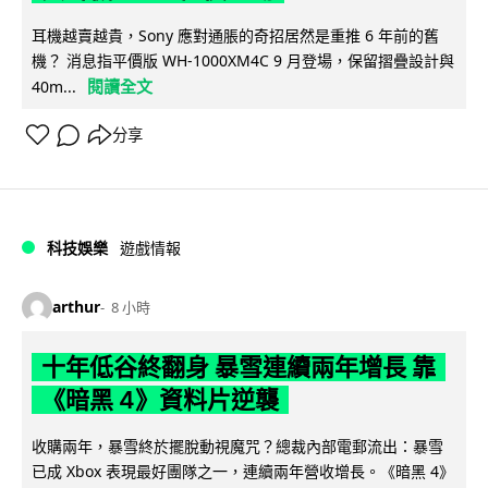
耳機越賣越貴，Sony 應對通脹的奇招居然是重推 6 年前的舊
機？ 消息指平價版 WH-1000XM4C 9 月登場，保留摺疊設計與
閱讀全文
40m...
分享
科技娛樂
遊戲情報
arthur
8 小時
十年低谷終翻身 暴雪連續兩年增長 靠
《暗黑 4》資料片逆襲
收購兩年，暴雪終於擺脫動視魔咒？總裁內部電郵流出：暴雪
已成 Xbox 表現最好團隊之一，連續兩年營收增長。《暗黑 4》