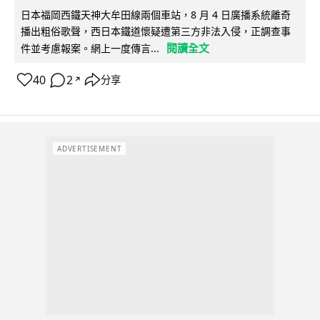
日本福岡西鐵天神大牟田線兩個車站，8 月 4 日廣播系統離奇
播出粗俗歌聲，西日本鐵道懷疑遭第三方非法入侵，正調查事
閱讀全文
件並考慮報案。網上一度傳言...
40
2
分享
↗
ADVERTISEMENT