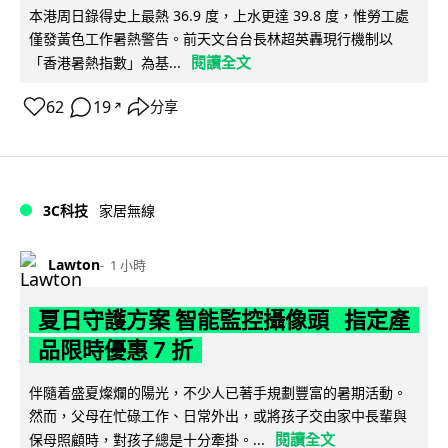
本港周日錄得史上最熱 36.9 度，上水更達 39.8 度，惟勞工處
僅發黃色工作暑熱警告。前天文台台長林超英轟現行機制以
閱讀全文
「香港暑熱指數」為基...
62
19
分享
↗
3C科技
家居無線
Lawton
1 小時
夏日守護方案 智能監控攝像頭 指定產
品限時優惠 7 折
伴隨着盛夏燦爛的陽光，不少人已著手規劃豐富的暑期活動。
然而，父母在忙碌工作、日常外出，或將孩子交由家中長輩與
閱讀全文
保母照顧時，對孩子總是十分牽掛。...