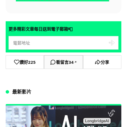
📮
更多精彩文章每日送到電子郵箱
讚好
225
看留言
34
分享
↗
最新影片