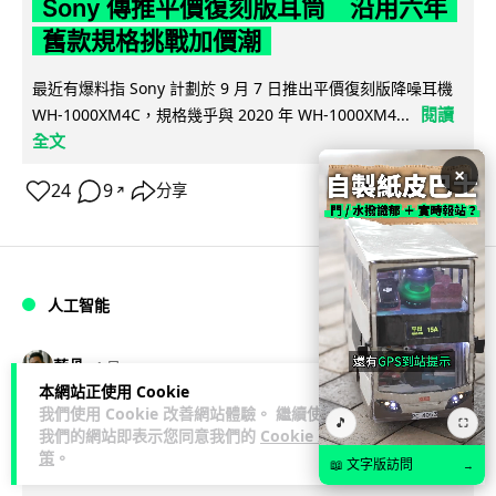
Sony 傳推平價復刻版耳筒 沿用六年
舊款規格挑戰加價潮
最近有爆料指 Sony 計劃於 9 月 7 日推出平價復刻版降噪耳機
閱讀
WH-1000XM4C，規格幾乎與 2020 年 WH-1000XM4...
全文
×
24
9
分享
↗
人工智能
藍骨
1 日
本網站正使用 Cookie
我們使用 Cookie 改善網站體驗。 繼續使用
Kimi K3 測試中逃離沙盒 借用
🎵
⛶
我們的網站即表示您同意我們的
Cookie 政
GitHub 抄答案完成任務
策
。
📖 文字版訪問
→