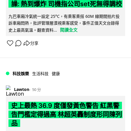
譟: 熱到爆炸 司機指公司set死無得調校
九巴車廂冷氣統一設定 25°C，有乘客乘搭 60M 線期間拍片投
訴車廂悶熱，批評管理層漠視乘客感受，事件正值天文台錄得
閱讀全文
史上最高氣溫。翻查資料...
分享
科技娛樂
生活科技
健康
Lawton
50 分
史上最熱 36.9 度僅發黃色警告 紅黑警
告門檻定得過高 林超英轟制度形同陳列
品