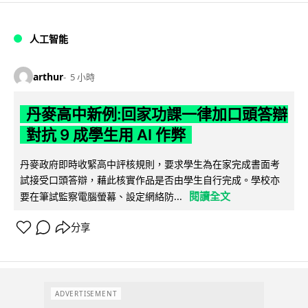
人工智能
arthur
5 小時
丹麥高中新例:回家功課一律加口頭答辯
對抗 9 成學生用 AI 作弊
丹麥政府即時收緊高中評核規則，要求學生為在家完成書面考
試接受口頭答辯，藉此核實作品是否由學生自行完成。學校亦
閱讀全文
要在筆試監察電腦螢幕、設定網絡防...
分享
ADVERTISEMENT