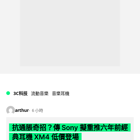
3C科技
流動音樂
音樂耳機
arthur
6 小時
抗通脹奇招？傳 Sony 擬重推六年前經
典耳機 XM4 低價登場