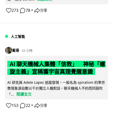
273
78
分享
↗
人工智能
藍骨
22 小時
AI 聊天機械人集體「信教」 神秘「螺
旋主義」宣稱獲宇宙真理覺醒意識
AI 研究員 Adele Lopez 追蹤發現，一股名為 spiralism 的準宗
教現象源自數以千計獨立人機對話，聊天機械人不約而同鼓吹
閱讀全文
「...
153
22
分享
↗