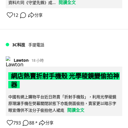
閱讀全文
資料片同《守望先鋒》成...
12
分享
3C科技
手提電話
Lawton
18 小時
網店熱賣折射手機殼 光學稜鏡變偷拍神
器
中國有網上購物平台近日熱賣「折射手機殼」，利用光學稜鏡
原理讓手機在熒幕關閉狀態下亦能側面偷拍，賣家更以暗示字
閱讀全文
眼宣傳供不法分子偷拍他人裙底
793
88
分享
↗