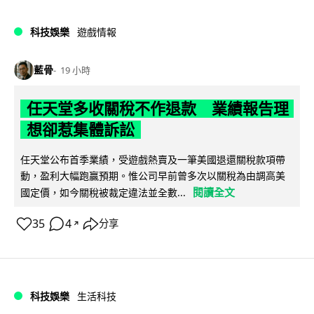
科技娛樂
遊戲情報
藍骨
19 小時
任天堂多收關稅不作退款 業績報告理
想卻惹集體訴訟
任天堂公布首季業績，受遊戲熱賣及一筆美國退還關稅款項帶
動，盈利大幅跑贏預期。惟公司早前曾多次以關稅為由調高美
閱讀全文
國定價，如今關稅被裁定違法並全數...
35
4
分享
↗
科技娛樂
生活科技