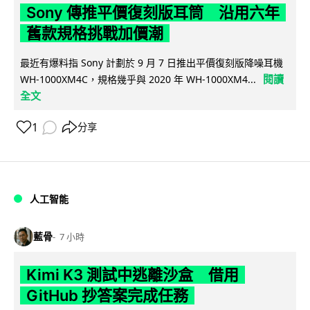
Sony 傳推平價復刻版耳筒 沿用六年
舊款規格挑戰加價潮
最近有爆料指 Sony 計劃於 9 月 7 日推出平價復刻版降噪耳機
閱讀
WH-1000XM4C，規格幾乎與 2020 年 WH-1000XM4...
全文
1
分享
人工智能
藍骨
7 小時
Kimi K3 測試中逃離沙盒 借用
GitHub 抄答案完成任務