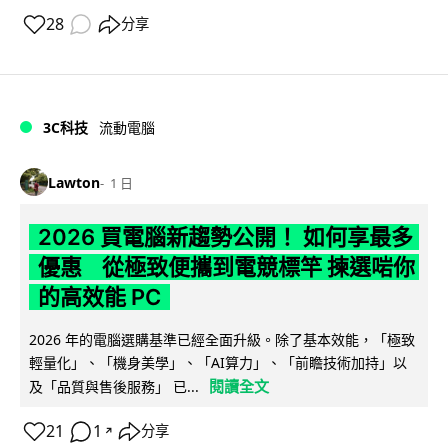
28
分享
3C科技
流動電腦
Lawton
1 日
2026 買電腦新趨勢公開！ 如何享最多
優惠 從極致便攜到電競標竿 揀選啱你
的高效能 PC
2026 年的電腦選購基準已經全面升級。除了基本效能，「極致
輕量化」、「機身美學」、「AI算力」、「前瞻技術加持」以
閱讀全文
及「品質與售後服務」 已...
21
1
分享
↗