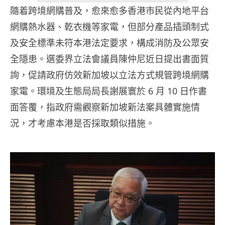
隨着跨境網購普及，愈來愈多香港市民從內地平台
網購熱水器、乾衣機等家電，但部分產品插頭制式
及安全標準未符本港法定要求，構成消防及公眾安
全隱患。選委界立法會議員陳仲尼近日提出書面質
詢，促請政府仿效新加坡以立法方式規管跨境網購
家電。環境及生態局局長謝展寰於 6 月 10 日作書
面答覆，指政府需觀察新加坡新法案具體實施情
況，才考慮本港是否採取類似措施。