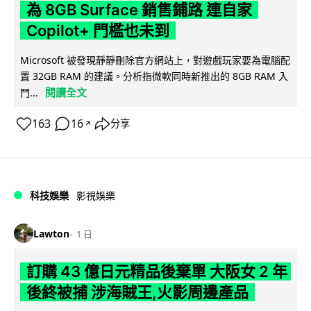
為 8GB Surface 銷售鋪路 連自家
Copilot+ 門檻也未到
Microsoft 被發現靜靜刪除官方網站上，對遊戲玩家要為電腦配
置 32GB RAM 的建議。分析指微軟同時新推出的 8GB RAM 入
閱讀全文
門...
163
16
分享
↗
科技娛樂
影視娛樂
Lawton
1 日
訂購 43 億日元精品後棄單 大阪女 2 年
後終被捕 涉海賊王,火影周邊產品