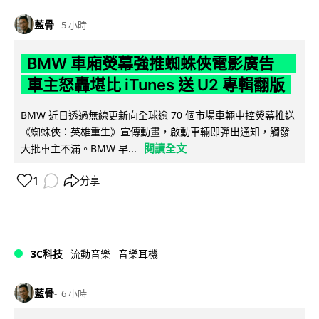
藍骨
5 小時
BMW 車廂熒幕強推蜘蛛俠電影廣告
車主怒轟堪比 iTunes 送 U2 專輯翻版
BMW 近日透過無線更新向全球逾 70 個市場車輛中控熒幕推送
《蜘蛛俠：英雄重生》宣傳動畫，啟動車輛即彈出通知，觸發
閱讀全文
大批車主不滿。BMW 早...
1
分享
3C科技
流動音樂
音樂耳機
藍骨
6 小時