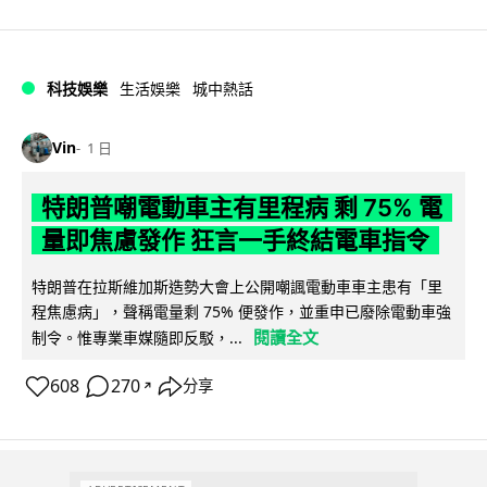
科技娛樂
生活娛樂
城中熱話
Vin
1 日
特朗普嘲電動車主有里程病 剩 75% 電
量即焦慮發作 狂言一手終結電車指令
特朗普在拉斯維加斯造勢大會上公開嘲諷電動車車主患有「里
程焦慮病」，聲稱電量剩 75% 便發作，並重申已廢除電動車強
閱讀全文
制令。惟專業車媒隨即反駁，...
608
270
分享
↗