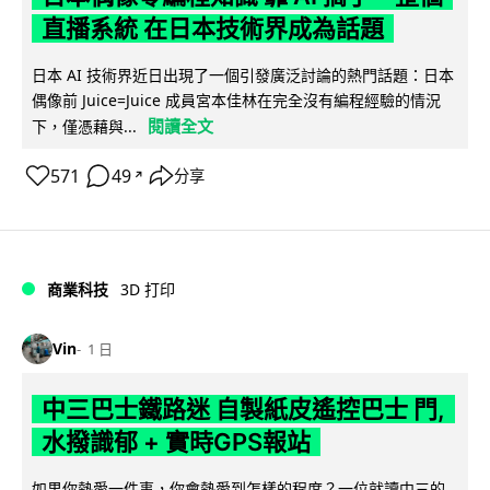
直播系統 在日本技術界成為話題
日本 AI 技術界近日出現了一個引發廣泛討論的熱門話題：日本
偶像前 Juice=Juice 成員宮本佳林在完全沒有編程經驗的情況
閱讀全文
下，僅憑藉與...
571
49
分享
↗
商業科技
3D 打印
Vin
1 日
中三巴士鐵路迷 自製紙皮遙控巴士 門,
水撥識郁 + 實時GPS報站
如果你熱愛一件事，你會熱愛到怎樣的程度？一位就讀中三的