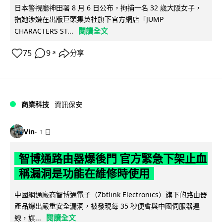
日本警視廳神田署 8 月 6 日公布，拘捕一名 32 歲大阪女子，
指她涉嫌在出版巨頭集英社旗下官方網店「JUMP
閱讀全文
CHARACTERS ST...
75
9
分享
↗
商業科技
資訊保安
Vin
1 日
智博通路由器爆後門 官方緊急下架止血
稱漏洞是功能在維修時使用
中國網通廠商智博通電子（Zbtlink Electronics）旗下的路由器
產品爆出嚴重安全漏洞，被發現每 35 秒便會與中國伺服器連
閱讀全文
線，旗...