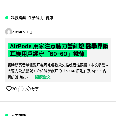
科技娛樂
生活科技
健康
arthur
1 日
AirPods 用家注意聽力響紅燈 醫學界籲
耳機用戶謹守「60-60」鐵律
長時間高音量佩戴耳機可能導致永久性噪音性聽損。本文盤點 4
大聽力受損警號，介紹科學護耳的「60-60 原則」及 Apple 內
閱讀全文
置防護功能，...
20
分享
人工智能