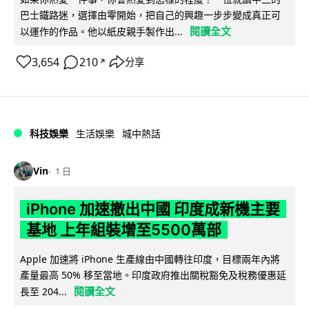
巴士鐵路迷，選擇由零開始，把自己的興趣一步步變成真正可
閱讀全文
以運作的作品。他以紙皮親手製作出...
3,654
210
分享
↗
科技娛樂
生活娛樂
城中熱話
Vin
1 日
iPhone 加速撤出中國 印度成新機主要
基地 上年組裝增至5500萬部
Apple 加速將 iPhone 生產線由中國轉往印度，目標兩年內將
產量最高 50% 移至當地。印度政府推出關稅豁免及稅務優惠延
閱讀全文
長至 204...