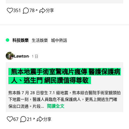
351
78
分享
↗
科技娛樂
生活娛樂
城中熱話
Lawton
1 日
熊本地震手術室驚魂片瘋傳 醫護保護病
人、逃生門 網民讚值得尊敬
熊本縣 7 月 28 日發生 7.1 級地震，熊本綜合醫院手術室鏡頭拍
下地震一刻，醫護人員臨危不亂保護病人，更馬上開逃生門確
閱讀全文
保出口流通。片段...
67
21
分享
↗