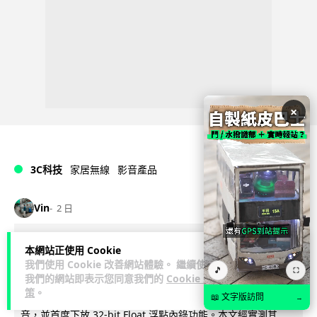
×
3C科技
家居無線
影音產品
Vin
2 日
DJI Mic Mini 2s 實測 四發一收同步獨
本網站正使用 Cookie
我們使用 Cookie 改善網站體驗。 繼續使用
立錄音 32-bit 防爆咪拍片必備
🎵
⛶
我們的網站即表示您同意我們的
Cookie 政
策
。
DJI 最新推出的 Mic Mini 2s 無線咪支援「四發一收」分軌錄
📖 文字版訪問
→
音，並首度下放 32-bit Float 浮點內錄功能。本文經實測其...