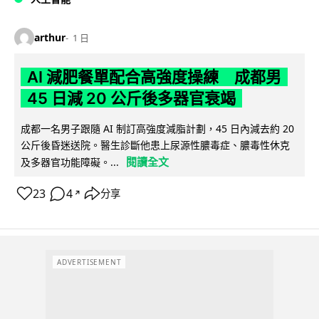
arthur
1 日
AI 減肥餐單配合高強度操練 成都男
45 日減 20 公斤後多器官衰竭
成都一名男子跟隨 AI 制訂高強度減脂計劃，45 日內減去約 20
公斤後昏迷送院。醫生診斷他患上尿源性膿毒症、膿毒性休克
閱讀全文
及多器官功能障礙。...
23
4
分享
↗
ADVERTISEMENT