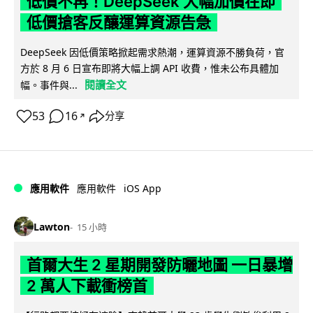
低價不再！DeepSeek 大幅加價在即
低價搶客反釀運算資源告急
DeepSeek 因低價策略掀起需求熱潮，運算資源不勝負荷，官
方於 8 月 6 日宣布即將大幅上調 API 收費，惟未公布具體加
閱讀全文
幅。事件與...
53
16
分享
↗
iOS App
應用軟件
應用軟件
Lawton
15 小時
首爾大生 2 星期開發防曬地圖 一日暴增
2 萬人下載衝榜首