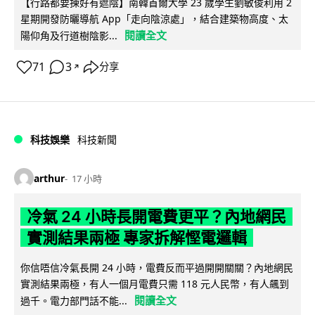
【行路都要揀好有遮陰】南韓首爾大學 23 歲學生劉敏俊利用 2
星期開發防曬導航 App「走向陰涼處」，結合建築物高度、太
閱讀全文
陽仰角及行道樹陰影...
71
3
分享
↗
科技娛樂
科技新聞
arthur
17 小時
冷氣 24 小時長開電費更平？內地網民
實測結果兩極 專家拆解慳電邏輯
你信唔信冷氣長開 24 小時，電費反而平過開開關關？內地網民
實測結果兩極，有人一個月電費只需 118 元人民幣，有人飆到
閱讀全文
過千。電力部門話不能...