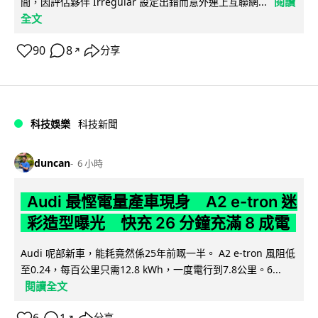
閱讀
間，因評估夥伴 Irregular 設定出錯而意外連上互聯網...
全文
90
8
分享
↗
科技娛樂
科技新聞
duncan
6 小時
Audi 最慳電量產車現身 A2 e-tron 迷
彩造型曝光 快充 26 分鐘充滿 8 成電
Audi 呢部新車，能耗竟然係25年前嘅一半。 A2 e-tron 風阻低
至0.24，每百公里只需12.8 kWh，一度電行到7.8公里。6...
閱讀全文
↗