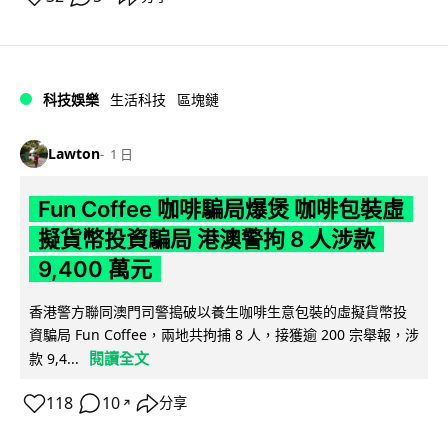
科技娛樂
生活科技
區塊鏈
Lawton
1 日
Fun Coffee 咖啡騙局爆煲 咖啡包裝虛
擬貨幣投資騙局 港澳警拘 8 人涉款
9,400 萬元
香港警方聯同澳門司警搗破以養生咖啡生意包裝的虛擬貨幣投
資騙局 Fun Coffee，兩地共拘捕 8 人，接獲逾 200 宗舉報，涉
閱讀全文
款 9,4...
118
10
分享
↗