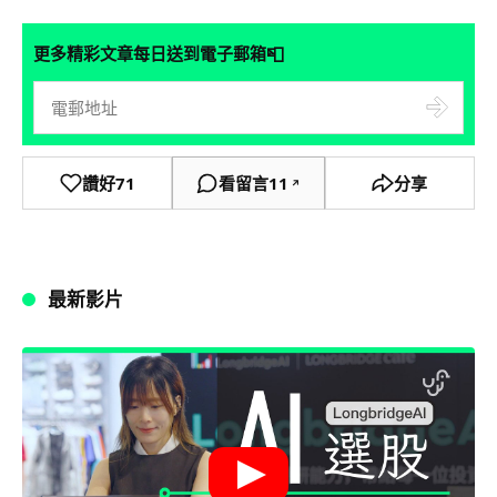
📮
更多精彩文章每日送到電子郵箱
讚好
71
看留言
11
分享
↗
最新影片