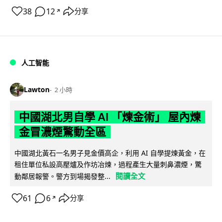
38
12
分享
↗
人工智能
Lawton
2 小時
中國湖北男自學 AI 「煉金術」 屋內煉
金冒濃煙驚動全區
中國湖北黃石一名男子見金價高企，利用 AI 自學提煉黃金，在
租住單位私設高壓爐及作坊冶煉，過程產生大量刺鼻濃煙，驚
閱讀全文
動鄰居報警。警方到場揭發整...
61
6
分享
↗