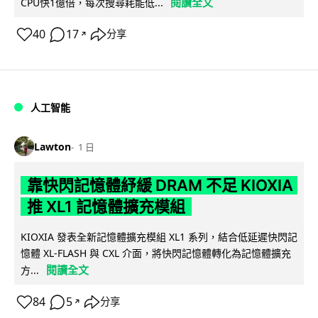
閱讀全文
CPU快1億倍，每次搜尋耗能低...
40
17
分享
↗
人工智能
Lawton
1 日
靠快閃記憶體紓緩 DRAM 不足 KIOXIA
推 XL1 記憶體擴充模組
KIOXIA 發表全新記憶體擴充模組 XL1 系列，結合低延遲快閃記
憶體 XL-FLASH 與 CXL 介面，將快閃記憶體轉化為記憶體擴充
閱讀全文
方...
84
5
分享
↗