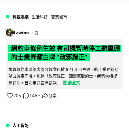
科技娛樂
生活科技
智慧城市
Lawton
1 日
網約車條例生效 有司機暫時停工避風頭
的士業界籲白牌 "改邪歸正"
規管網約車法例大部分條文已於 8 月 3 日生效，的士業界就期
望白牌車司機，能夠「改邪歸正」回流駕駛的士。新例大幅提
閱讀全文
高罰則，首次定罪最高罰款...
205
146
分享
↗
人工智能