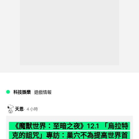
科技娛樂
遊戲情報
天恩
4 小時
《魔獸世界：至暗之夜》12.1 「烏拉特
克的詛咒」專訪：巢穴不為提高世界首