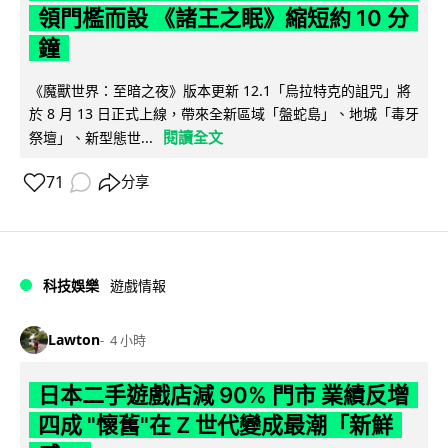
領門檻而設 《諸王之眠》縮短約 10 分
鐘
《魔獸世界：至暗之夜》版本更新 12.1「烏拉特克的詛咒」將
於 8 月 13 日正式上線，帶來全新區域「盤蛇島」、地城「毒牙
閱讀全文
祭壇」、新型態世...
71
分享
科技娛樂
遊戲情報
Lawton
4 小時
日本二手遊戲店減 90% 門市 業績反增
四成 "懷舊"在 Z 世代變成最潮「新鮮