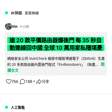
3C科技
家居無線
Vin
9 小時
逾 20 款平價路由器爆後門 每 35 秒自
動連線回中國 全球 10 萬用家私隱堪憂
網絡安全公司 VulnCheck 揭發中國智博通電子（Zbtlink）生產
閱
的 20 多款路由器內置後門程式「Endlessdoors」（無盡...
讀全文
766
188
分享
↗
人工智能