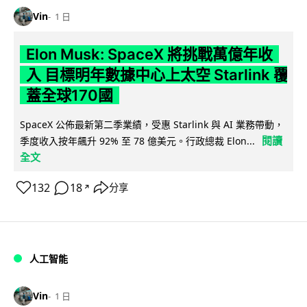
Vin
1 日
Elon Musk: SpaceX 將挑戰萬億年收
入 目標明年數據中心上太空 Starlink 覆
蓋全球170國
SpaceX 公佈最新第二季業績，受惠 Starlink 與 AI 業務帶動，
閱讀
季度收入按年飆升 92% 至 78 億美元。行政總裁 Elon...
全文
132
18
分享
↗
人工智能
Vin
1 日