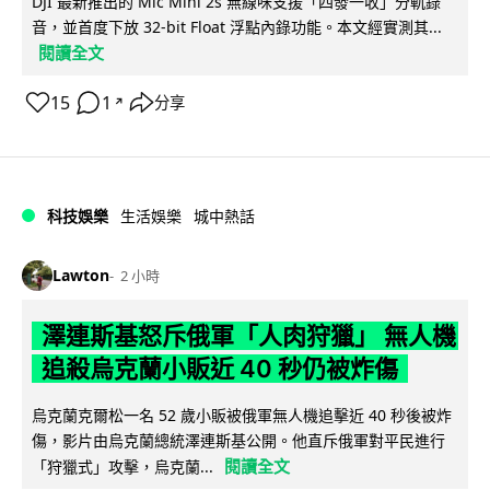
DJI 最新推出的 Mic Mini 2s 無線咪支援「四發一收」分軌錄
音，並首度下放 32-bit Float 浮點內錄功能。本文經實測其...
閱讀全文
15
1
分享
↗
科技娛樂
生活娛樂
城中熱話
Lawton
2 小時
澤連斯基怒斥俄軍「人肉狩獵」 無人機
追殺烏克蘭小販近 40 秒仍被炸傷
烏克蘭克爾松一名 52 歲小販被俄軍無人機追擊近 40 秒後被炸
傷，影片由烏克蘭總統澤連斯基公開。他直斥俄軍對平民進行
閱讀全文
「狩獵式」攻擊，烏克蘭...