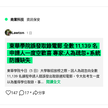
商業科技
資訊保安
Lawton
1 日
東華學院誤發取錄電郵 全數 11,139 名
申請人一度空歡喜 專家:人為疏忽+系統
防護缺失
東華學院今日（5 日）大學聯招放榜之際，因人為疏忽向全數
11,139 名課程申請人錯誤發出取錄通知電郵，令大批考生一度
閱讀全文
以為獲得學位取錄，事...
147
17
分享
↗