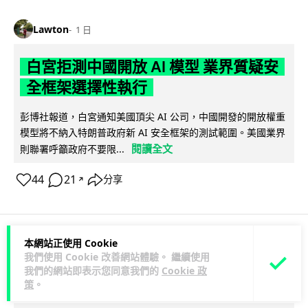
Lawton
1 日
白宮拒測中國開放 AI 模型 業界質疑安
全框架選擇性執行
彭博社報道，白宮通知美國頂尖 AI 公司，中國開發的開放權重
模型將不納入特朗普政府新 AI 安全框架的測試範圍。美國業界
閱讀全文
則聯署呼籲政府不要限...
44
21
分享
↗
本網站正使用 Cookie
人工智能
我們使用 Cookie 改善網站體驗。 繼續使用
我們的網站即表示您同意我們的
Cookie 政
策
。
Vin
1 日