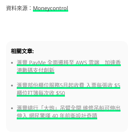
資料來源：
Moneycontrol
相關文章:
滙豐 PayMe 全面遷移至 AWS 雲端 加速香
港數碼支付創新
滙豐部份櫃位服務5月起收費 入票每張收 $5
櫃位打簿每次收 $50
滙豐總行「大炮」吊臂全開 維修吊船可伸出
伸入 網民驚嘆 40 年前衛設計奇蹟