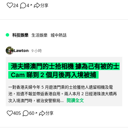
24
4
分享
↗
科技娛樂
生活娛樂
城中熱話
Lawton
9 小時
港夫婦澳門的士拾相機 據為己有被的士
Cam 睇到 2 個月後再入境被捕
一對香港夫婦今年 5 月遊澳門乘的士拾獲他人遺留相機及電
池，拾遺不報並帶返香港自用。兩人本月 2 日經港珠澳大橋再
閱讀全文
次入境澳門時，被治安警察局...
405
60
分享
↗