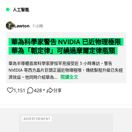
人工智能
Lawton
7 小時
華為科學家警告 NVIDIA 已近物理極限
華為「韜定律」可繞過摩爾定律瓶頸
華為半導體首席科學家廖恒罕見接受近 5 小時專訪，警告
NVIDIA 等西方晶片巨頭正逼近物理極限，傳統製程升級已失經
閱讀全文
濟效益。他同時介紹華為...
1,151
428
分享
↗
ADVERTISEMENT