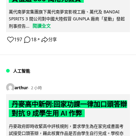
萬代南夢宮集團旗下萬代南夢宮影視工廠、萬代及 BANDAI
SPIRITS 3 間公司對中國大陸假冒 GUNPLA 廠商「星動」發起
閱讀全文
刑事控告...
197
18
分享
↗
人工智能
arthur
2 小時
丹麥高中新例:回家功課一律加口頭答辯
對抗 9 成學生用 AI 作弊
丹麥政府即時收緊高中評核規則，要求學生為在家完成書面考
試接受口頭答辯，藉此核實作品是否由學生自行完成。學校亦