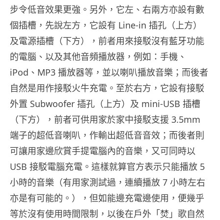
步令低音效果更強。另外，它左、右兩方亦設有數
個插槽，先說左方，它設有 Line-in 插孔（上方）
及電源插槽（下方），前者用來接駁沒有藍牙功能
的電腦、以及其他音頻播放器，例如：手機、
iPod、MP3 播放器等，並以喇叭播放音樂；而後者
自然是用作接駁火牛充電。至於右方，它設有接駁
外置 Subwoofer 插孔（上方）及 mini-USB 插槽
（下方），前者可供用家於家中接駁支援 3.5mm
端子的超低音喇叭，作輸出超低音音效；而後者則
可讓用家邊欣賞手提電腦內的音樂，又可同時以
USB 接駁電腦充電。這樣就算官方表示只能播放 5
小時的音樂（有用家測試過，連續播放 7 小時左右
亦是有可能的。），但如能邊充電邊使用，便幾乎
等於沒有使用時間限制，以後在戶外「焚」歌自然