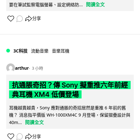
閱讀全文
要在筆試監察電腦螢幕、設定網絡防...
分享
3C科技
流動音樂
音樂耳機
arthur
3 小時
抗通脹奇招？傳 Sony 擬重推六年前經
典耳機 XM4 低價登場
耳機越賣越貴，Sony 應對通脹的奇招居然是重推 6 年前的舊
機？ 消息指平價版 WH-1000XM4C 9 月登場，保留摺疊設計與
閱讀全文
40m...
分享