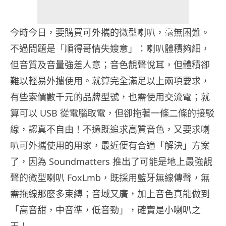
今時今日，要購買可外攜的微型喇叭，毫無困難。
不過問題是「順得哥情失嫂意」：喇叭體積夠細，
但音質及音量強差人意；音色靚聲悅耳，但體積卻
難以輕易外攜使用。就算完全滿足以上兩項要求，
有些索價數千元的品牌型號，也需使用交流電；就
算可以 USB 從電腦取電，但卻拖著一條二條的接駁
線，認真不自由！不過既追求高質音色，又要求喇
叭可外攜使用的用家，最近便有合適「解決」方案
了，因為 Soundmatters 推出了可能是地上最強靚
聲的微型喇叭 FoxLmb，既採用藍牙無線傳聲，無
需拖線那麼多束縛；音域又廣，加上音色真能做到
「高音甜，中音準，低音勁」，確實是小喇叭之