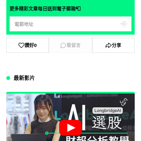
📮
更多精彩文章每日送到電子郵箱
讚好
0
看留言
分享
最新影片