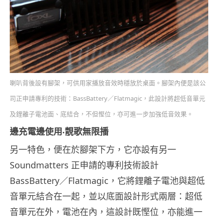
喇叭背後設有腳架，可供用家播放音效時穩放於桌面。腳架內便是該公
司正申請專利的技術：BassBattery／Flatmagic，此設計將超低音單元
及鋰離子電池面、底結合，不但慳位，亦可進一步加強低音效果。
邊充電邊使用‧靚歌無限播
另一特色，便在於腳架下方，它亦設有另一
Soundmatters 正申請的專利技術設計
BassBattery／Flatmagic，它將鋰離子電池與超低
音單元結合在一起，並以底面設計形式兩層：超低
音單元在外，電池在內，這設計既慳位，亦能進一