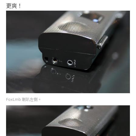
更爽！
FoxLmb 喇叭左側。