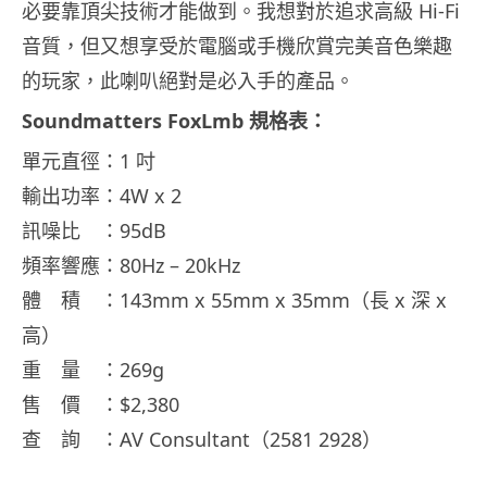
必要靠頂尖技術才能做到。我想對於追求高級 Hi-Fi
音質，但又想享受於電腦或手機欣賞完美音色樂趣
的玩家，此喇叭絕對是必入手的產品。
Soundmatters FoxLmb 規格表：
單元直徑：1 吋
輸出功率：4W x 2
訊噪比 ：95dB
頻率響應：80Hz – 20kHz
體 積 ：143mm x 55mm x 35mm（長 x 深 x
高）
重 量 ：269g
售 價 ：$2,380
查 詢 ：AV Consultant（2581 2928）