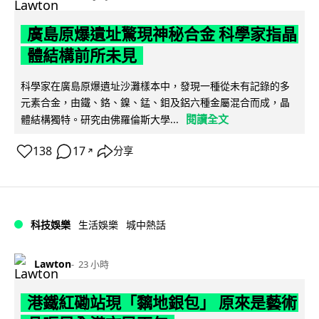
廣島原爆遺址驚現神秘合金 科學家指晶
體結構前所未見
科學家在廣島原爆遺址沙灘樣本中，發現一種從未有記錄的多
元素合金，由鐵、鉻、鎳、錳、鉬及鋁六種金屬混合而成，晶
閱讀全文
體結構獨特。研究由佛羅倫斯大學...
138
17
分享
↗
科技娛樂
生活娛樂
城中熱話
Lawton
23 小時
港鐵紅磡站現「黐地銀包」 原來是藝術