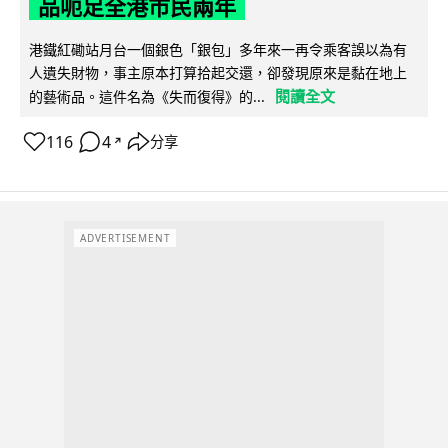
品呃足全港市民兩年
港鐵紅磡站月台一個銀色「銀包」多年來一再令乘客誤以為有
人遺失財物，事主原本打算拾起交還，卻發現原來是黏在地上
閱讀全文
的藝術品。這件名為《失而復得》的...
116
4
分享
↗
ADVERTISEMENT