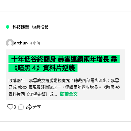
科技娛樂
遊戲情報
arthur
4 小時
十年低谷終翻身 暴雪連續兩年增長 靠
《暗黑 4》資料片逆襲
收購兩年，暴雪終於擺脫動視魔咒？總裁內部電郵流出：暴雪
已成 Xbox 表現最好團隊之一，連續兩年營收增長。《暗黑 4》
閱讀全文
資料片同《守望先鋒》成...
9
分享