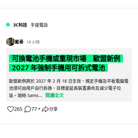
3C科技
手提電話
藍骨
18 小時
可換電池手機或重現市場 歐盟新例
2027 年強制手機用可拆式電池
歐盟新例將於 2027 年 2 月 18 日生效，規定手機及平板電腦電
池須可由用戶自行拆換，目標是延長裝置壽命及減少電子垃
閱讀全文
圾。現時 Sams...
265
77
分享
↗