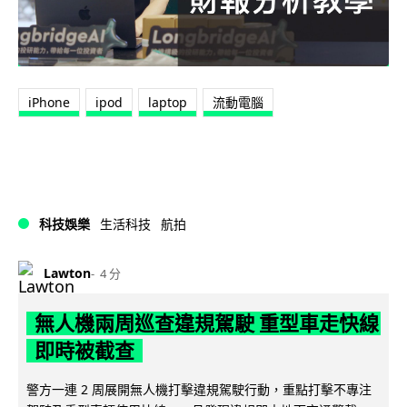
iPhone
ipod
laptop
流動電腦
科技娛樂
生活科技
航拍
Lawton
4 分
無人機兩周巡查違規駕駛 重型車走快線
即時被截查
警方一連 2 周展開無人機打擊違規駕駛行動，重點打擊不專注