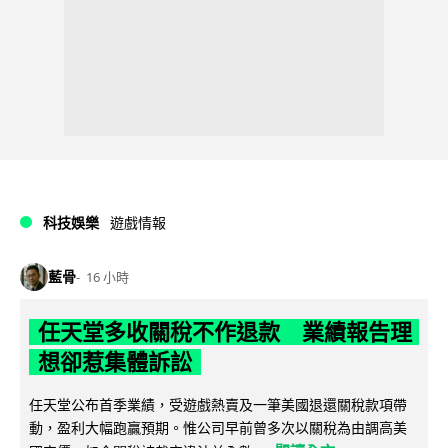
科技娛樂
遊戲情報
藍骨
16 小時
任天堂多收關稅不作退款 業績報告理
想卻惹集體訴訟
任天堂公布首季業績，受遊戲熱賣及一筆美國退還關稅款項帶
動，盈利大幅跑贏預期。惟公司早前曾多次以關稅為由調高美