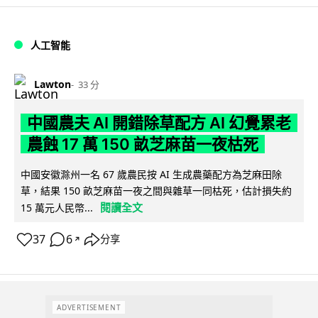
人工智能
Lawton
33 分
中國農夫 AI 開錯除草配方 AI 幻覺累老
農蝕 17 萬 150 畝芝麻苗一夜枯死
中國安徽滁州一名 67 歲農民按 AI 生成農藥配方為芝麻田除
草，結果 150 畝芝麻苗一夜之間與雜草一同枯死，估計損失約
閱讀全文
15 萬元人民幣...
37
6
分享
↗
ADVERTISEMENT