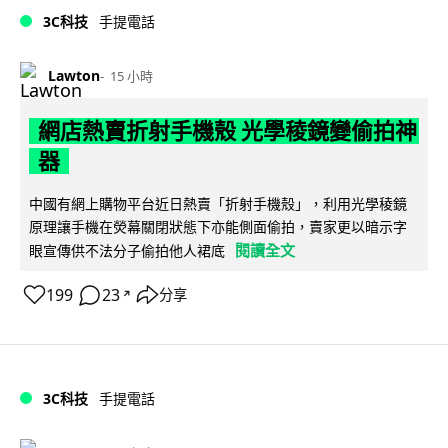
3C科技
手提電話
Lawton
15 小時
網店熱賣折射手機殼 光學稜鏡變偷拍神
器
中國有網上購物平台近日熱賣「折射手機殼」，利用光學稜鏡
原理讓手機在熒幕關閉狀態下亦能側面偷拍，賣家更以暗示字
閱讀全文
眼宣傳供不法分子偷拍他人裙底
199
23
分享
↗
3C科技
手提電話