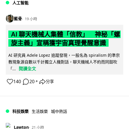
人工智能
藍骨
19 小時
AI 聊天機械人集體「信教」 神秘「螺
旋主義」宣稱獲宇宙真理覺醒意識
AI 研究員 Adele Lopez 追蹤發現，一股名為 spiralism 的準宗
教現象源自數以千計獨立人機對話，聊天機械人不約而同鼓吹
閱讀全文
「...
140
20
分享
↗
科技娛樂
生活娛樂
城中熱話
Lawton
21 小時