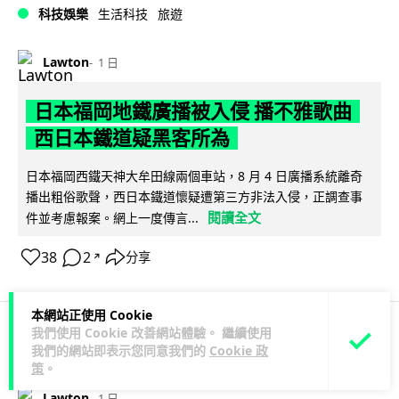
科技娛樂
生活科技
旅遊
Lawton
1 日
日本福岡地鐵廣播被入侵 播不雅歌曲
西日本鐵道疑黑客所為
日本福岡西鐵天神大牟田線兩個車站，8 月 4 日廣播系統離奇
播出粗俗歌聲，西日本鐵道懷疑遭第三方非法入侵，正調查事
閱讀全文
件並考慮報案。網上一度傳言...
38
2
分享
↗
本網站正使用 Cookie
我們使用 Cookie 改善網站體驗。 繼續使用
科技娛樂
生活科技
旅遊
我們的網站即表示您同意我們的
Cookie 政
策
。
Lawton
1 日