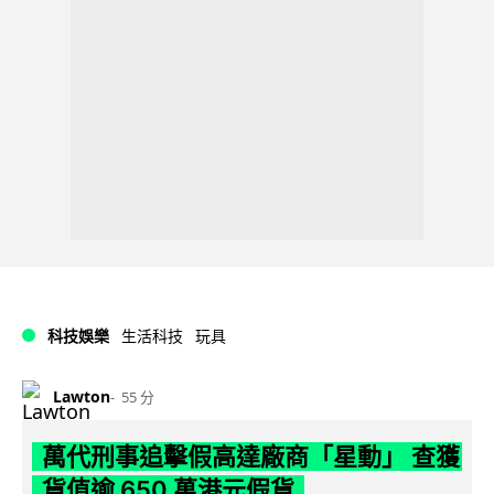
科技娛樂
生活科技
玩具
Lawton
55 分
萬代刑事追擊假高達廠商「星動」 查獲
貨值逾 650 萬港元假貨