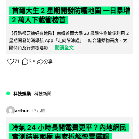
首爾大生 2 星期開發防曬地圖 一日暴增
2 萬人下載衝榜首
【行路都要揀好有遮陰】南韓首爾大學 23 歲學生劉敏俊利用 2
星期開發防曬導航 App「走向陰涼處」，結合建築物高度、太
閱讀全文
陽仰角及行道樹陰影...
71
3
分享
↗
科技娛樂
科技新聞
arthur
17 小時
冷氣 24 小時長開電費更平？內地網民
實測結果兩極 專家拆解慳電邏輯