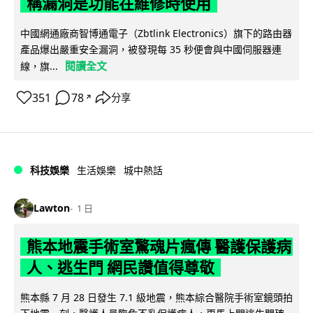
稱漏洞是功能在維修時使用
中國網通廠商智博通電子（Zbtlink Electronics）旗下的路由器
產品爆出嚴重安全漏洞，被發現每 35 秒便會與中國伺服器連
閱讀全文
線，旗...
351
78
分享
↗
科技娛樂
生活娛樂
城中熱話
Lawton
1 日
熊本地震手術室驚魂片瘋傳 醫護保護病
人、逃生門 網民讚值得尊敬
熊本縣 7 月 28 日發生 7.1 級地震，熊本綜合醫院手術室鏡頭拍