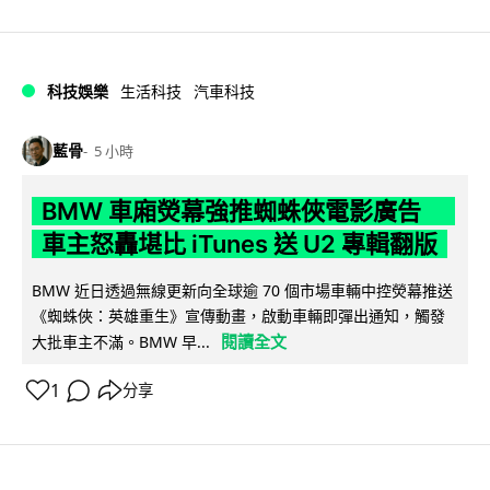
科技娛樂
生活科技
汽車科技
藍骨
5 小時
BMW 車廂熒幕強推蜘蛛俠電影廣告
車主怒轟堪比 iTunes 送 U2 專輯翻版
BMW 近日透過無線更新向全球逾 70 個市場車輛中控熒幕推送
《蜘蛛俠：英雄重生》宣傳動畫，啟動車輛即彈出通知，觸發
閱讀全文
大批車主不滿。BMW 早...
1
分享