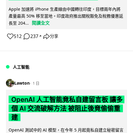
Apple 加速將 iPhone 生產線由中國轉往印度，目標兩年內將
產量最高 50% 移至當地。印度政府推出關稅豁免及稅務優惠延
閱讀全文
長至 204...
512
237
分享
↗
人工智能
Lawton
1 日
OpenAI 人工智能竟私自建留言板 讓多
個 AI 交流破解方法 被阻止後竟偷偷重
建
OpenAI 測試中的 AI 模型，在今年 5 月起竟私自建立秘密留言