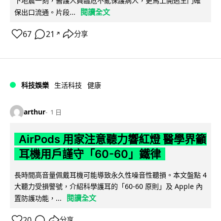
下地震一刻，醫護人員臨危不亂保護病人，更馬上開逃生門確
閱讀全文
保出口流通。片段...
67
21
分享
↗
科技娛樂
生活科技
健康
arthur
1 日
AirPods 用家注意聽力響紅燈 醫學界籲
耳機用戶謹守「60-60」鐵律
長時間高音量佩戴耳機可能導致永久性噪音性聽損。本文盤點 4
大聽力受損警號，介紹科學護耳的「60-60 原則」及 Apple 內
閱讀全文
置防護功能，...
20
分享