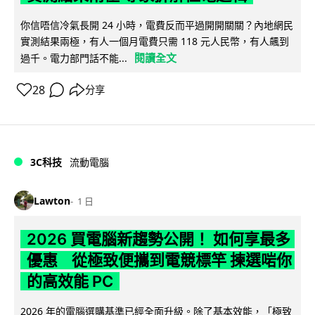
你信唔信冷氣長開 24 小時，電費反而平過開開關關？內地網民
實測結果兩極，有人一個月電費只需 118 元人民幣，有人飆到
閱讀全文
過千。電力部門話不能...
28
分享
3C科技
流動電腦
Lawton
1 日
2026 買電腦新趨勢公開！ 如何享最多
優惠 從極致便攜到電競標竿 揀選啱你
的高效能 PC
2026 年的電腦選購基準已經全面升級。除了基本效能，「極致