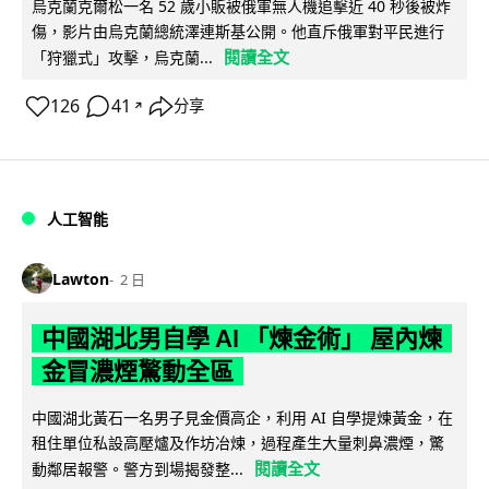
烏克蘭克爾松一名 52 歲小販被俄軍無人機追擊近 40 秒後被炸
傷，影片由烏克蘭總統澤連斯基公開。他直斥俄軍對平民進行
閱讀全文
「狩獵式」攻擊，烏克蘭...
126
41
分享
↗
人工智能
Lawton
2 日
中國湖北男自學 AI 「煉金術」 屋內煉
金冒濃煙驚動全區
中國湖北黃石一名男子見金價高企，利用 AI 自學提煉黃金，在
租住單位私設高壓爐及作坊冶煉，過程產生大量刺鼻濃煙，驚
閱讀全文
動鄰居報警。警方到場揭發整...