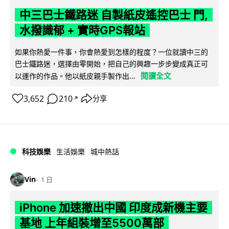
中三巴士鐵路迷 自製紙皮遙控巴士 門,
水撥識郁 + 實時GPS報站
如果你熱愛一件事，你會熱愛到怎樣的程度？一位就讀中三的
巴士鐵路迷，選擇由零開始，把自己的興趣一步步變成真正可
閱讀全文
以運作的作品。他以紙皮親手製作出...
3,652
210
分享
↗
科技娛樂
生活娛樂
城中熱話
Vin
1 日
iPhone 加速撤出中國 印度成新機主要
基地 上年組裝增至5500萬部