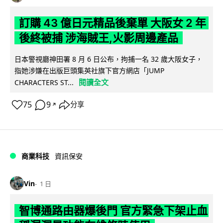
訂購 43 億日元精品後棄單 大阪女 2 年
後終被捕 涉海賊王,火影周邊產品
日本警視廳神田署 8 月 6 日公布，拘捕一名 32 歲大阪女子，
指她涉嫌在出版巨頭集英社旗下官方網店「JUMP
閱讀全文
CHARACTERS ST...
75
9
分享
↗
商業科技
資訊保安
Vin
1 日
智博通路由器爆後門 官方緊急下架止血