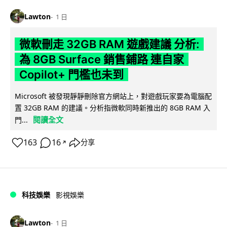
Lawton
1 日
微軟刪走 32GB RAM 遊戲建議 分析:
為 8GB Surface 銷售鋪路 連自家
Copilot+ 門檻也未到
Microsoft 被發現靜靜刪除官方網站上，對遊戲玩家要為電腦配
置 32GB RAM 的建議。分析指微軟同時新推出的 8GB RAM 入
閱讀全文
門...
163
16
分享
↗
科技娛樂
影視娛樂
Lawton
1 日