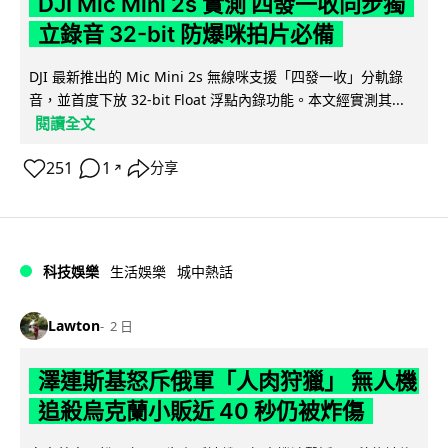
DJI Mic Mini 2s 實測 四發一收同步獨
立錄音 32-bit 防爆咪拍片必備
DJI 最新推出的 Mic Mini 2s 無線咪支援「四發一收」分軌錄
音，並首度下放 32-bit Float 浮點內錄功能。本文經實測其...
閱讀全文
251
1
分享
↗
科技娛樂
生活娛樂
城中熱話
Lawton
2 日
澤連斯基怒斥俄軍「人肉狩獵」 無人機
追殺烏克蘭小販近 40 秒仍被炸傷