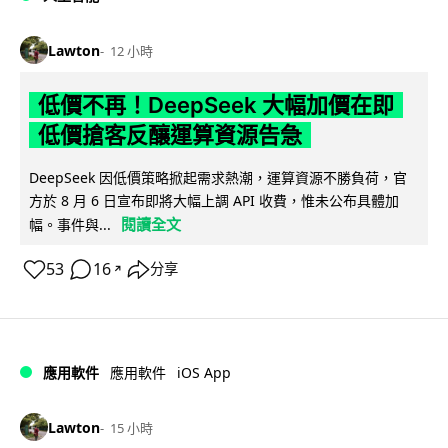
Lawton
12 小時
低價不再！DeepSeek 大幅加價在即
低價搶客反釀運算資源告急
DeepSeek 因低價策略掀起需求熱潮，運算資源不勝負荷，官
方於 8 月 6 日宣布即將大幅上調 API 收費，惟未公布具體加
閱讀全文
幅。事件與...
53
16
分享
↗
iOS App
應用軟件
應用軟件
Lawton
15 小時