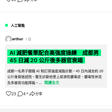
人工智能
arthur
1 日
AI 減肥餐單配合高強度操練 成都男
45 日減 20 公斤後多器官衰竭
成都一名男子跟隨 AI 制訂高強度減脂計劃，45 日內減去約 20
公斤後昏迷送院。醫生診斷他患上尿源性膿毒症、膿毒性休克
閱讀全文
及多器官功能障礙。...
23
4
分享
↗