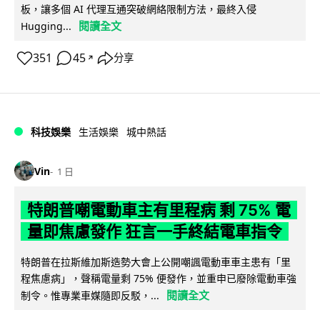
板，讓多個 AI 代理互通突破網絡限制方法，最終入侵
閱讀全文
Hugging...
351
45
分享
↗
科技娛樂
生活娛樂
城中熱話
Vin
1 日
特朗普嘲電動車主有里程病 剩 75% 電
量即焦慮發作 狂言一手終結電車指令
特朗普在拉斯維加斯造勢大會上公開嘲諷電動車車主患有「里
程焦慮病」，聲稱電量剩 75% 便發作，並重申已廢除電動車強
閱讀全文
制令。惟專業車媒隨即反駁，...