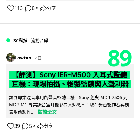
113
8
分享
↗
3C科技
流動音樂
89
Lawton
2 日
【評測】Sony IER-M500 入耳式監聽
耳機：現場拍攝、後製監聽與人聲利器
談到專業混音專用的聲音監聽耳機，Sony 經典 MDR-7506 到
MDR-M1 專業錄音室耳機都為人熟悉。而現在舞台製作者與創
閱讀全文
意影像製作...
39
5
分享
↗