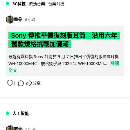
3C科技
流動音樂
音樂耳機
藍骨
6 小時
Sony 傳推平價復刻版耳筒 沿用六年
舊款規格挑戰加價潮
最近有爆料指 Sony 計劃於 9 月 7 日推出平價復刻版降噪耳機
閱讀
WH-1000XM4C，規格幾乎與 2020 年 WH-1000XM4...
全文
1
分享
人工智能
藍骨
7 小時