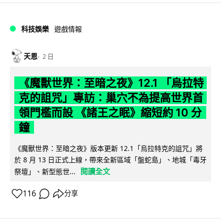
科技娛樂
遊戲情報
天恩
2 日
《魔獸世界：至暗之夜》12.1 「烏拉特
克的詛咒」專訪：巢穴不為提高世界首
領門檻而設 《諸王之眠》縮短約 10 分
鐘
《魔獸世界：至暗之夜》版本更新 12.1「烏拉特克的詛咒」將
於 8 月 13 日正式上線，帶來全新區域「盤蛇島」、地城「毒牙
閱讀全文
祭壇」、新型態世...
116
分享