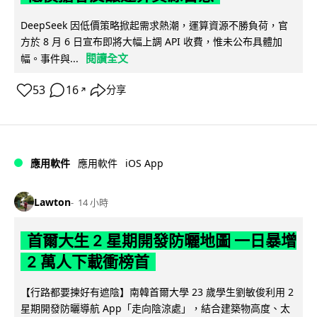
DeepSeek 因低價策略掀起需求熱潮，運算資源不勝負荷，官
方於 8 月 6 日宣布即將大幅上調 API 收費，惟未公布具體加
閱讀全文
幅。事件與...
53
16
分享
↗
iOS App
應用軟件
應用軟件
Lawton
14 小時
首爾大生 2 星期開發防曬地圖 一日暴增
2 萬人下載衝榜首
【行路都要揀好有遮陰】南韓首爾大學 23 歲學生劉敏俊利用 2
星期開發防曬導航 App「走向陰涼處」，結合建築物高度、太