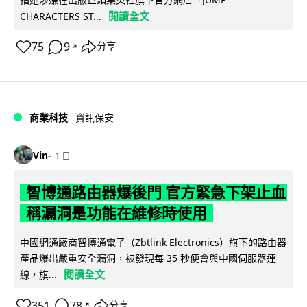
閱讀全文
CHARACTERS ST...
75
9
分享
↗
商業科技
資訊保安
Vin
1 日
智博通路由器爆後門 官方緊急下架止血
稱漏洞是功能在維修時使用
中國網通廠商智博通電子（Zbtlink Electronics）旗下的路由器
產品爆出嚴重安全漏洞，被發現每 35 秒便會與中國伺服器連
閱讀全文
線，旗...
351
78
分享
↗