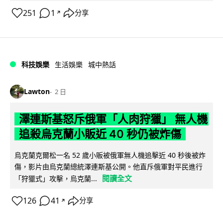
251
1
分享
↗
科技娛樂
生活娛樂
城中熱話
Lawton
2 日
澤連斯基怒斥俄軍「人肉狩獵」 無人機
追殺烏克蘭小販近 40 秒仍被炸傷
烏克蘭克爾松一名 52 歲小販被俄軍無人機追擊近 40 秒後被炸
傷，影片由烏克蘭總統澤連斯基公開。他直斥俄軍對平民進行
閱讀全文
「狩獵式」攻擊，烏克蘭...
126
41
分享
↗