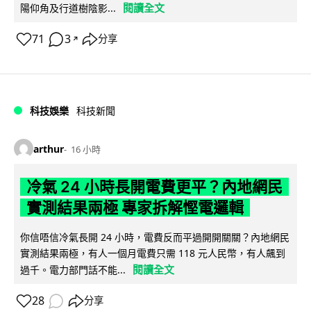
閱讀全文
陽仰角及行道樹陰影...
71
3
分享
↗
科技娛樂
科技新聞
arthur
16 小時
冷氣 24 小時長開電費更平？內地網民
實測結果兩極 專家拆解慳電邏輯
你信唔信冷氣長開 24 小時，電費反而平過開開關關？內地網民
實測結果兩極，有人一個月電費只需 118 元人民幣，有人飆到
閱讀全文
過千。電力部門話不能...
28
分享