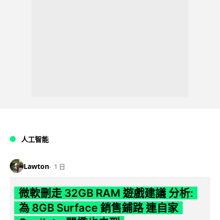
人工智能
Lawton
1 日
微軟刪走 32GB RAM 遊戲建議 分析:
為 8GB Surface 銷售鋪路 連自家