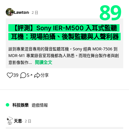
89
Lawton
2 日
【評測】Sony IER-M500 入耳式監聽
耳機：現場拍攝、後製監聽與人聲利器
談到專業混音專用的聲音監聽耳機，Sony 經典 MDR-7506 到
MDR-M1 專業錄音室耳機都為人熟悉。而現在舞台製作者與創
閱讀全文
意影像製作...
39
5
分享
↗
科技娛樂
遊戲情報
天恩
2 日