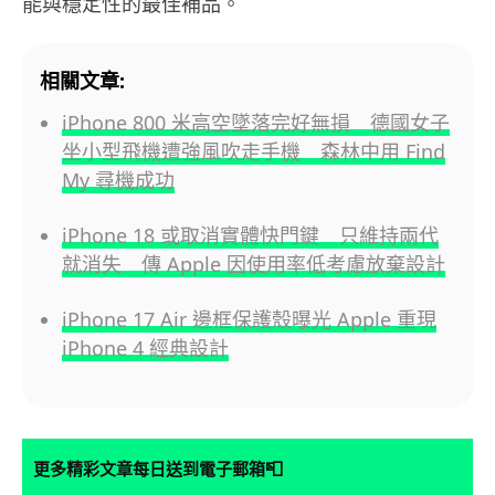
能與穩定性的最佳補品。
相關文章:
iPhone 800 米高空墜落完好無損 德國女子
坐小型飛機遭強風吹走手機 森林中用 Find
My 尋機成功
iPhone 18 或取消實體快門鍵 只維持兩代
就消失 傳 Apple 因使用率低考慮放棄設計
iPhone 17 Air 邊框保護殼曝光 Apple 重現
iPhone 4 經典設計
📮
更多精彩文章每日送到電子郵箱