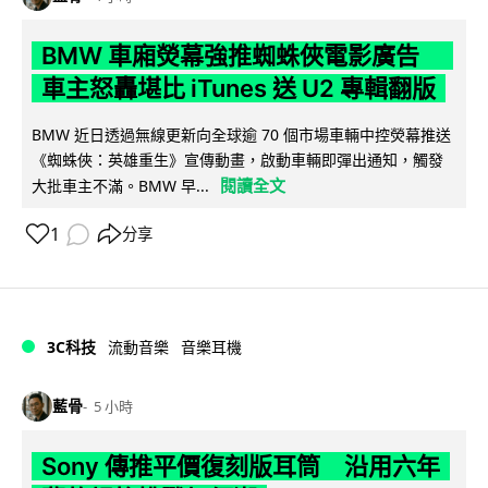
BMW 車廂熒幕強推蜘蛛俠電影廣告
車主怒轟堪比 iTunes 送 U2 專輯翻版
BMW 近日透過無線更新向全球逾 70 個市場車輛中控熒幕推送
《蜘蛛俠：英雄重生》宣傳動畫，啟動車輛即彈出通知，觸發
閱讀全文
大批車主不滿。BMW 早...
1
分享
3C科技
流動音樂
音樂耳機
藍骨
5 小時
Sony 傳推平價復刻版耳筒 沿用六年