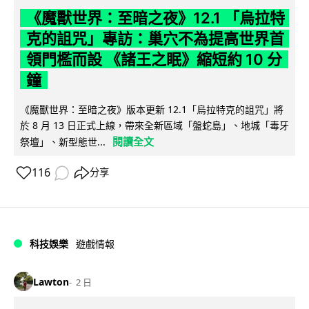
《魔獸世界：至暗之夜》12.1 「烏拉特
克的詛咒」專訪：巢穴不為提高世界首
領門檻而設 《諸王之眠》縮短約 10 分
鐘
《魔獸世界：至暗之夜》版本更新 12.1「烏拉特克的詛咒」將
於 8 月 13 日正式上線，帶來全新區域「盤蛇島」、地城「毒牙
閱讀全文
祭壇」、新型態世...
116
分享
科技娛樂
遊戲情報
Lawton
2 日