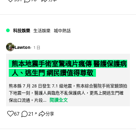
科技娛樂
生活娛樂
城中熱話
Lawton
1 日
熊本地震手術室驚魂片瘋傳 醫護保護病
人、逃生門 網民讚值得尊敬
熊本縣 7 月 28 日發生 7.1 級地震，熊本綜合醫院手術室鏡頭拍
下地震一刻，醫護人員臨危不亂保護病人，更馬上開逃生門確
閱讀全文
保出口流通。片段...
67
21
分享
↗