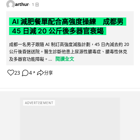
arthur
1 日
AI 減肥餐單配合高強度操練 成都男
45 日減 20 公斤後多器官衰竭
成都一名男子跟隨 AI 制訂高強度減脂計劃，45 日內減去約 20
公斤後昏迷送院。醫生診斷他患上尿源性膿毒症、膿毒性休克
閱讀全文
及多器官功能障礙。...
23
4
分享
↗
ADVERTISEMENT