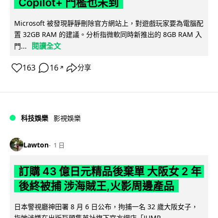
Copilot+ 門檻也未到
Microsoft 被發現靜靜刪除官方網站上，對遊戲玩家要為電腦配
置 32GB RAM 的建議。分析指微軟同時新推出的 8GB RAM 入
閱讀全文
門...
163
16
分享
↗
科技娛樂
影視娛樂
Lawton
1 日
訂購 43 億日元精品後棄單 大阪女 2 年
後終被捕 涉海賊王,火影周邊產品
日本警視廳神田署 8 月 6 日公布，拘捕一名 32 歲大阪女子，
指她涉嫌在出版巨頭集英社旗下官方網店「JUMP