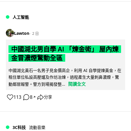
人工智能
Lawton
2 日
中國湖北男自學 AI 「煉金術」 屋內煉
金冒濃煙驚動全區
中國湖北黃石一名男子見金價高企，利用 AI 自學提煉黃金，在
租住單位私設高壓爐及作坊冶煉，過程產生大量刺鼻濃煙，驚
閱讀全文
動鄰居報警。警方到場揭發整...
113
8
分享
↗
3C科技
流動音樂