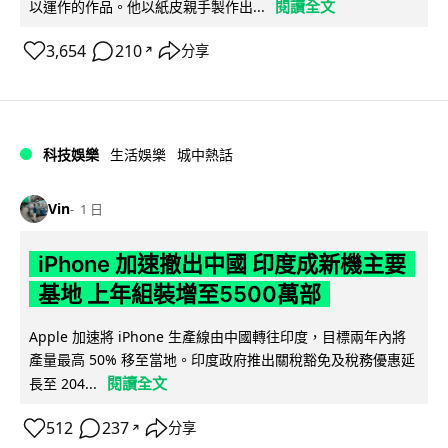
閱讀全文
以運作的作品。他以紙皮親手製作出...
3,654
210
分享
↗
科技娛樂
生活娛樂
城中熱話
Vin
1 日
iPhone 加速撤出中國 印度成新機主要
基地 上年組裝增至5500萬部
Apple 加速將 iPhone 生產線由中國轉往印度，目標兩年內將
產量最高 50% 移至當地。印度政府推出關稅豁免及稅務優惠延
閱讀全文
長至 204...
512
237
分享
↗