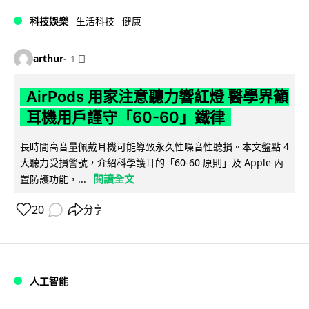
科技娛樂
生活科技
健康
arthur
1 日
AirPods 用家注意聽力響紅燈 醫學界籲
耳機用戶謹守「60-60」鐵律
長時間高音量佩戴耳機可能導致永久性噪音性聽損。本文盤點 4
大聽力受損警號，介紹科學護耳的「60-60 原則」及 Apple 內
閱讀全文
置防護功能，...
20
分享
人工智能