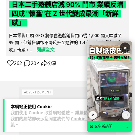
日本二手遊戲店減 90% 門市 業績反增
四成 "懷舊"在 Z 世代變成最潮「新鮮
感」
日本零售巨頭 GEO 將懷舊遊戲銷售門市從 1,000 間大幅減至
99 間，但銷售額卻不降反升至過往的 1.4 倍。做到「減店增
×
閱讀全文
收」奇蹟，...
262
20
分享
↗
ADVERTISEMENT
本網站正使用 Cookie
我們使用 Cookie 改善網站體驗。 繼續使用
🎵
⛶
我們的網站即表示您同意我們的
Cookie 政
策
。
📖 文字版訪問
→