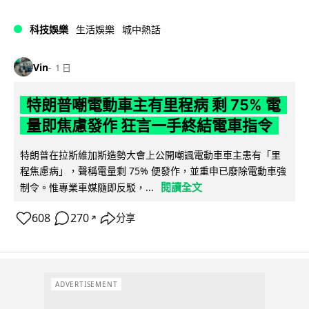
科技娛樂
生活娛樂
城中熱話
Vin
1 日
特朗普嘲電動車主有里程病 剩 75% 電
量即焦慮發作 狂言一手終結電車指令
特朗普在拉斯維加斯造勢大會上公開嘲諷電動車車主患有「里
程焦慮病」，聲稱電量剩 75% 便發作，並重申已廢除電動車強
閱讀全文
制令。惟專業車媒隨即反駁，...
608
270
分享
↗
ADVERTISEMENT