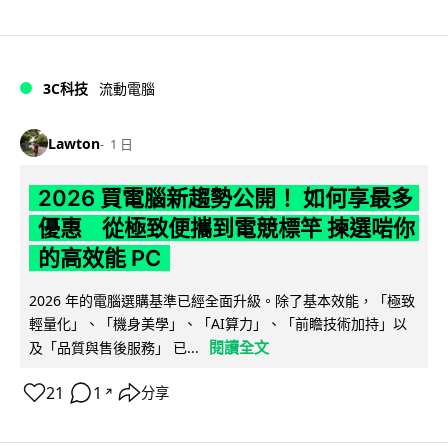
3C科技
流動電腦
Lawton
1 日
2026 買電腦新趨勢公開！ 如何享最多
優惠 從極致便攜到電競標竿 揀選啱你
的高效能 PC
2026 年的電腦選購基準已經全面升級。除了基本效能，「極致
輕量化」、「機身美學」、「AI算力」、「前瞻技術加持」以
閱讀全文
及「品質與售後服務」 已...
21
1
分享
↗