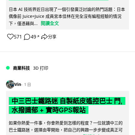
日本 AI 技術界近日出現了一個引發廣泛討論的熱門話題：日本
偶像前 Juice=Juice 成員宮本佳林在完全沒有編程經驗的情況
閱讀全文
下，僅憑藉與...
571
49
分享
↗
商業科技
3D 打印
Vin
1 日
中三巴士鐵路迷 自製紙皮遙控巴士 門,
水撥識郁 + 實時GPS報站
如果你熱愛一件事，你會熱愛到怎樣的程度？一位就讀中三的
巴士鐵路迷，選擇由零開始，把自己的興趣一步步變成真正可