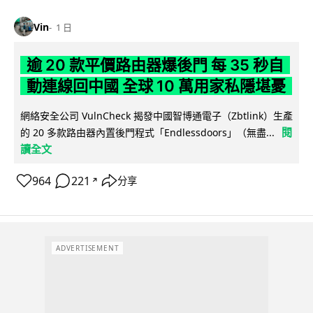
Vin
1 日
逾 20 款平價路由器爆後門 每 35 秒自
動連線回中國 全球 10 萬用家私隱堪憂
網絡安全公司 VulnCheck 揭發中國智博通電子（Zbtlink）生產
閱
的 20 多款路由器內置後門程式「Endlessdoors」（無盡...
讀全文
964
221
分享
↗
ADVERTISEMENT