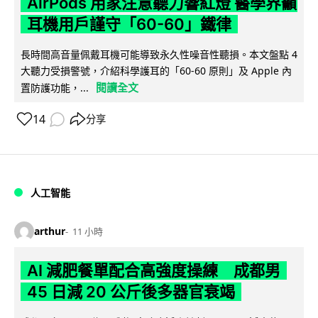
AirPods 用家注意聽力響紅燈 醫學界籲
耳機用戶謹守「60-60」鐵律
長時間高音量佩戴耳機可能導致永久性噪音性聽損。本文盤點 4
大聽力受損警號，介紹科學護耳的「60-60 原則」及 Apple 內
閱讀全文
置防護功能，...
14
分享
人工智能
arthur
11 小時
AI 減肥餐單配合高強度操練 成都男
45 日減 20 公斤後多器官衰竭