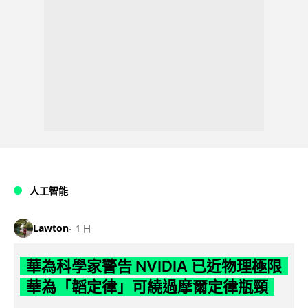
人工智能
Lawton
1 日
華為科學家警告 NVIDIA 已近物理極限
華為「韜定律」可繞過摩爾定律瓶頸