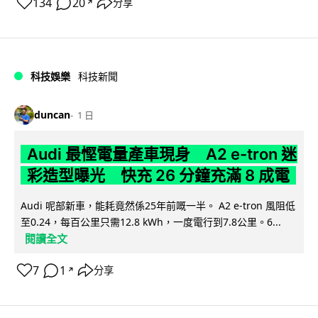
134
20
分享
↗
科技娛樂
科技新聞
duncan
1 日
Audi 最慳電量產車現身 A2 e-tron 迷
彩造型曝光 快充 26 分鐘充滿 8 成電
Audi 呢部新車，能耗竟然係25年前嘅一半。 A2 e-tron 風阻低
至0.24，每百公里只需12.8 kWh，一度電行到7.8公里。6...
閱讀全文
7
1
分享
↗