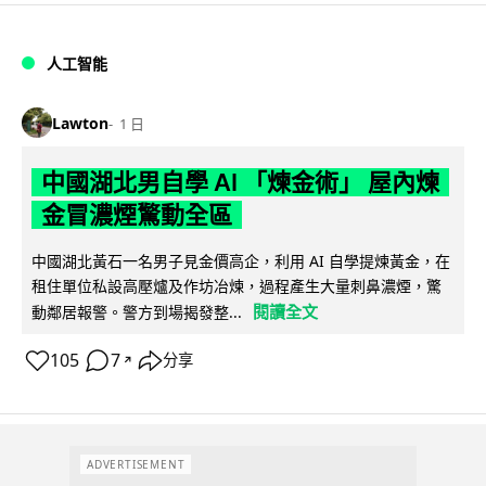
人工智能
Lawton
1 日
中國湖北男自學 AI 「煉金術」 屋內煉
金冒濃煙驚動全區
中國湖北黃石一名男子見金價高企，利用 AI 自學提煉黃金，在
租住單位私設高壓爐及作坊冶煉，過程產生大量刺鼻濃煙，驚
閱讀全文
動鄰居報警。警方到場揭發整...
105
7
分享
↗
ADVERTISEMENT