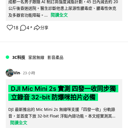
成都一名男子跟隨 AI 制訂高強度減脂計劃，45 日內減去約 20
公斤後昏迷送院。醫生診斷他患上尿源性膿毒症、膿毒性休克
閱讀全文
及多器官功能障礙。...
18
4
分享
↗
3C科技
家居無線
影音產品
Vin
23 小時
DJI Mic Mini 2s 實測 四發一收同步獨
立錄音 32-bit 防爆咪拍片必備
DJI 最新推出的 Mic Mini 2s 無線咪支援「四發一收」分軌錄
音，並首度下放 32-bit Float 浮點內錄功能。本文經實測其...
閱讀全文