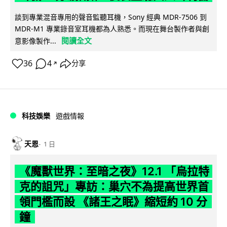
談到專業混音專用的聲音監聽耳機，Sony 經典 MDR-7506 到
MDR-M1 專業錄音室耳機都為人熟悉。而現在舞台製作者與創
閱讀全文
意影像製作...
36
4
分享
↗
科技娛樂
遊戲情報
天恩
1 日
《魔獸世界：至暗之夜》12.1 「烏拉特
克的詛咒」專訪：巢穴不為提高世界首
領門檻而設 《諸王之眠》縮短約 10 分
鐘