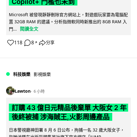
Copilot+ 門檻也未到
Microsoft 被發現靜靜刪除官方網站上，對遊戲玩家要為電腦配
置 32GB RAM 的建議。分析指微軟同時新推出的 8GB RAM 入
閱讀全文
門...
118
8
分享
↗
科技娛樂
影視娛樂
Lawton
6 小時
訂購 43 億日元精品後棄單 大阪女 2 年
後終被捕 涉海賊王,火影周邊產品
日本警視廳神田署 8 月 6 日公布，拘捕一名 32 歲大阪女子，
指她涉嫌在出版巨頭集英社旗下官方網店「JUMP