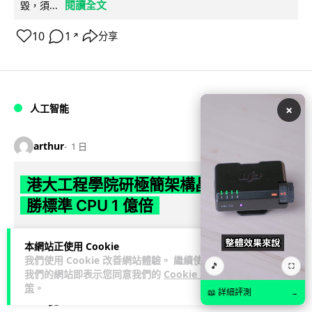
閱讀全文
毀，須...
10
1
分享
↗
人工智能
×
arthur
1 日
港大工程學院研極簡架構晶片 搜尋速度
勝標準 CPU 1 億倍
港大團隊研發極簡架構模擬內容尋址記憶體（CAM）晶片，用
本網站正使用 Cookie
二硫化鉬及半金屬銻克服傳輸瓶頸，漢明距離計算速度比標準
我們使用 Cookie 改善網站體驗。 繼續使用
🎵
閱讀全文
CPU快1億倍，每次搜尋耗能低...
⛶
我們的網站即表示您同意我們的
Cookie 政
策
。
📖 詳細評測
→
43
20
分享
↗