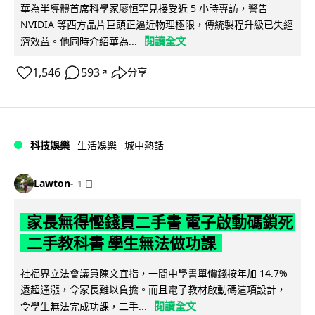
華為半導體首席科學家廖恒罕見接受近 5 小時專訪，警告
NVIDIA 等西方晶片巨頭正逼近物理極限，傳統製程升級已失經
閱讀全文
濟效益。他同時介紹華為...
1,546
593
分享
↗
科技娛樂
生活娛樂
城中熱話
Lawton
1 日
家長無得慳錢買二手書 電子啟動碼鎖死
二手教科書 學生無法做功課
社福界立法會議員陳文宜指，一間中學書單價錢按年加 14.7%
遠超通漲，令家長難以負擔。而且電子教材啟動碼這項設計，
閱讀全文
令學生無法完成功課，二手...