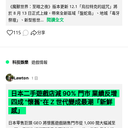
《魔獸世界：至暗之夜》版本更新 12.1「烏拉特克的詛咒」將
於 8 月 13 日正式上線，帶來全新區域「盤蛇島」、地城「毒牙
閱讀全文
祭壇」、新型態世...
115
分享
科技娛樂
遊戲情報
Lawton
1 日
日本二手遊戲店減 90% 門市 業績反增
四成 "懷舊"在 Z 世代變成最潮「新鮮
感」
日本零售巨頭 GEO 將懷舊遊戲銷售門市從 1,000 間大幅減至