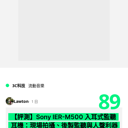
3C科技
流動音樂
89
Lawton
1 日
【評測】Sony IER-M500 入耳式監聽
耳機：現場拍攝、後製監聽與人聲利器