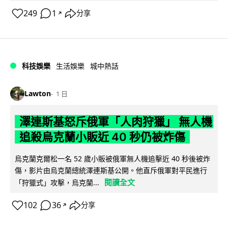
249
1
分享
↗
科技娛樂
生活娛樂
城中熱話
Lawton
1 日
澤連斯基怒斥俄軍「人肉狩獵」 無人機
追殺烏克蘭小販近 40 秒仍被炸傷
烏克蘭克爾松一名 52 歲小販被俄軍無人機追擊近 40 秒後被炸
傷，影片由烏克蘭總統澤連斯基公開。他直斥俄軍對平民進行
閱讀全文
「狩獵式」攻擊，烏克蘭...
102
36
分享
↗