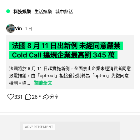
科技娛樂
生活娛樂
城中熱話
Vin
1 日
法國 8 月 11 日出新例 未經同意嚴禁
Cold Call 違規企業最高罰 345 萬
法國將於 8 月 11 日起實施新例，全面禁止企業未經消費者同意
致電推銷，由「opt-out」拒接登記制轉為「opt-in」先徵同意
閱讀全文
機制。違...
331
26
分享
↗
ADVERTISEMENT