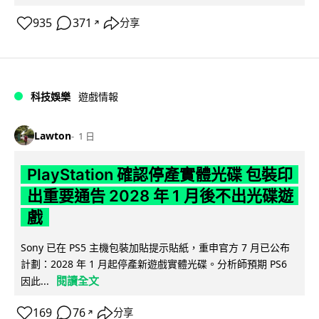
935
371
分享
↗
科技娛樂
遊戲情報
Lawton
1 日
PlayStation 確認停產實體光碟 包裝印
出重要通告 2028 年 1 月後不出光碟遊
戲
Sony 已在 PS5 主機包裝加貼提示貼紙，重申官方 7 月已公布
計劃：2028 年 1 月起停產新遊戲實體光碟。分析師預期 PS6
閱讀全文
因此...
169
76
分享
↗