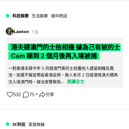
科技娛樂
生活娛樂
城中熱話
Lawton
1 日
港夫婦澳門的士拾相機 據為己有被的士
Cam 睇到 2 個月後再入境被捕
一對香港夫婦今年 5 月遊澳門乘的士拾獲他人遺留相機及電
池，拾遺不報並帶返香港自用。兩人本月 2 日經港珠澳大橋再
閱讀全文
次入境澳門時，被治安警察局...
532
75
分享
↗
3C科技
家居無線