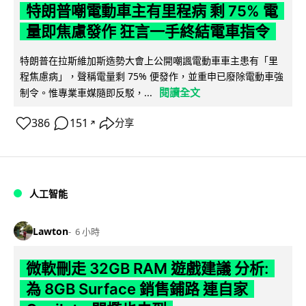
特朗普嘲電動車主有里程病 剩 75% 電
量即焦慮發作 狂言一手終結電車指令
特朗普在拉斯維加斯造勢大會上公開嘲諷電動車車主患有「里
程焦慮病」，聲稱電量剩 75% 便發作，並重申已廢除電動車強
閱讀全文
制令。惟專業車媒隨即反駁，...
386
151
分享
↗
人工智能
Lawton
6 小時
微軟刪走 32GB RAM 遊戲建議 分析:
為 8GB Surface 銷售鋪路 連自家