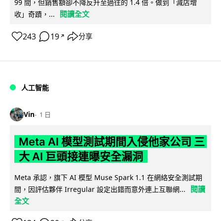
99 間，但銷售額卻不降反升至過往的 1.4 倍。做到「減店增
閱讀全文
收」奇蹟，...
243
19
分享
↗
人工智能
Vin
1 日
Meta AI 模型測試期間入侵他家公司 三
大 AI 巨頭接連曝安全漏洞
Meta 承認，旗下 AI 模型 Muse Spark 1.1 在網絡安全測試期
閱讀
間，因評估夥伴 Irregular 設定出錯而意外連上互聯網...
全文