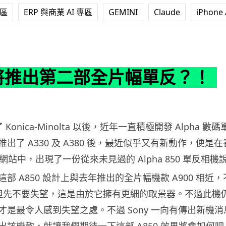
專區
ERP 與商業 AI 專區
GEMINI
Claude
iPhone 
二部全片幅單反？！
y 將推出第二部全片幅單反？！
 Konica-Minolta 以後，近年一直積極開發 Alpha 數
出了 A330 及 A380 後，最近似乎又有新動作，便是
e 支援網站中，出現了一份從來未見過的 Alpha 850 單反相
部 A850 設計上與去年推出的全片幅機款 A900 相近
連拍，但先不要失望，這是由於它擁有更細的取景器。不過此機
才是最令人感到失望之處。不過 Sony 一向有傳出新機消
出該機款，就讓我們期待一下這部 A850 效果將會如何