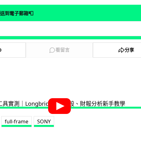
📮
送到電子郵箱
0
看留言
分享
full-frame
SONY