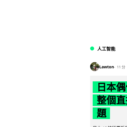
人工智能
Lawton
11 分
日本偶
整個直
題