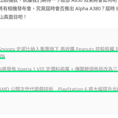
 將有相機發布會，究竟屆時會否推出 Alpha A380？屆時 E
山真面目吧！
將 Snoopy 史諾比納入集團旗下 再收購 Peanuts 控股股權 
0%
日內將發佈 Xperia 1 VIII 定價料逾萬 + 傳聞鏡頭佈局改為
與 AMD 公開次世代遊戲技術 PlayStation 6 將大幅提升