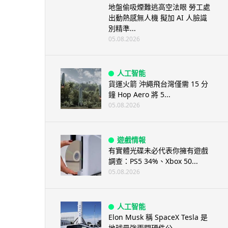
地盤偷吸煙難逃高空法眼 勞工處
出動熱感無人機 擬加 AI 人臉識
別精準...
05.08.2026
人工智能
貨運火箭 沖繩飛台灣僅需 15 分
鐘 Hop Aero 將 5...
05.08.2026
遊戲情報
有實體光碟未必代表你擁有遊戲
調查：PS5 34%、Xbox 50...
05.08.2026
人工智能
Elon Musk 稱 SpaceX Tesla 是
地球最強兩間硬件公...