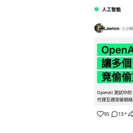
人工智能
Lawton
2 小時
Ope
讓多個
竟偷偷
OpenAI 測試中
代理互通突破網絡限制
95
13
↗