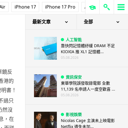
Air
iPhone 17
iPhone 17 Pro
AirPods Pro 3
Ap
最新文章
全部
人工智能
靠快閃記憶體紓緩 DRAM 不足
KIOXIA 推 XL1 記憶體...
05.08.2026
碼單鏡反
資訊保安
在香港的
東華學院誤發取錄電郵 全數
11,139 名申請人一度空歡喜 ...
機說明書！
05.08.2026
，不過只
仍然沒
影視娛樂
息，在
Nicolas Cage 主演未上映電影
Netflix 遺失未加...
吧，而碰