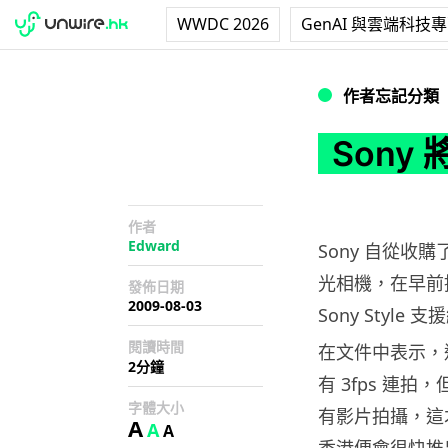
WWDC 2026
GenAI 與雲端科技
Sony 將推出第
作者忘記分類
Son
作者
Edward
Sony 自從收購了
光相機，在早前推
發佈日期
2009-08-03
Sony Styl
閱讀時間
在文件中表示，這
2分鐘
有 3fps 
字體大小
有影片拍攝，這
A
A
A
香港便會很快推