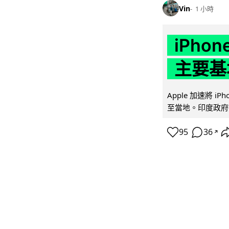
Vin
1 小時
iPho
主要基
Apple 加速將 
至當地。印度政府推
95
36
↗