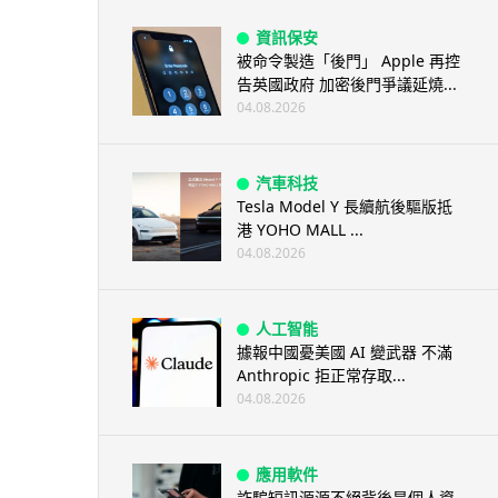
資訊保安
被命令製造「後門」 Apple 再控
告英國政府 加密後門爭議延燒...
04.08.2026
汽車科技
Tesla Model Y 長續航後驅版抵
港 YOHO MALL ...
04.08.2026
人工智能
據報中國憂美國 AI 變武器 不滿
Anthropic 拒正常存取...
04.08.2026
應用軟件
詐騙短訊源源不絕背後是個人資