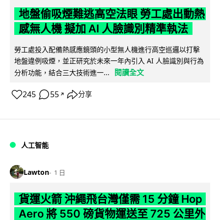
地盤偷吸煙難逃高空法眼 勞工處出動熱
感無人機 擬加 AI 人臉識別精準執法
勞工處投入配備熱感應鏡頭的小型無人機進行高空巡邏以打擊
地盤違例吸煙，並正研究於未來一年內引入 AI 人臉識別與行為
閱讀全文
分析功能，結合三大技術進一...
245
55
分享
↗
人工智能
Lawton
1 日
貨運火箭 沖繩飛台灣僅需 15 分鐘 Hop
Aero 將 550 磅貨物運送至 725 公里外