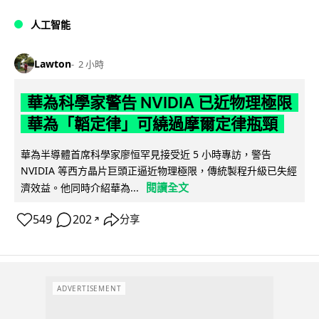
人工智能
Lawton
2 小時
華為科學家警告 NVIDIA 已近物理極限
華為「韜定律」可繞過摩爾定律瓶頸
華為半導體首席科學家廖恒罕見接受近 5 小時專訪，警告
NVIDIA 等西方晶片巨頭正逼近物理極限，傳統製程升級已失經
閱讀全文
濟效益。他同時介紹華為...
549
202
分享
↗
ADVERTISEMENT