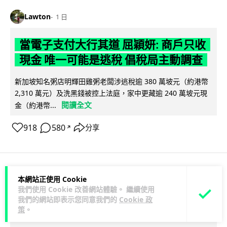
Lawton
1 日
當電子支付大行其道 屈穎妍: 商戶只收
現金 唯一可能是逃稅 倡稅局主動調查
新加坡知名粥店明輝田雞粥老闆涉逃稅逾 380 萬坡元（約港幣
2,310 萬元）及洗黑錢被控上法庭，家中更藏逾 240 萬坡元現
閱讀全文
金（約港幣...
918
580
分享
↗
本網站正使用 Cookie
人工智能
我們使用 Cookie 改善網站體驗。 繼續使用
我們的網站即表示您同意我們的
Cookie 政
arthur
1 日
策
。