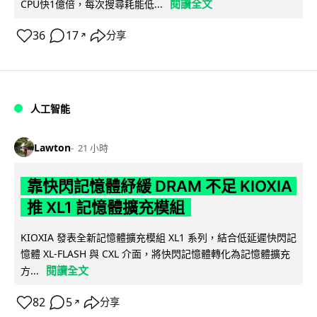
閱讀全文
CPU快1億倍，每次搜尋耗能低...
36
17
分享
↗
人工智能
Lawton
21 小時
靠快閃記憶體紓緩 DRAM 不足 KIOXIA
推 XL1 記憶體擴充模組
KIOXIA 發表全新記憶體擴充模組 XL1 系列，結合低延遲快閃記
憶體 XL-FLASH 與 CXL 介面，將快閃記憶體轉化為記憶體擴充
閱讀全文
方...
82
5
分享
↗