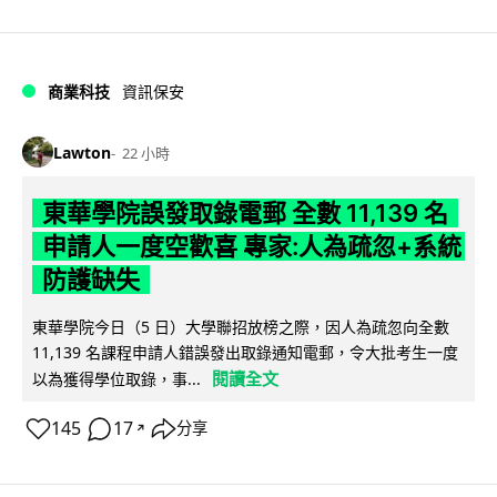
商業科技
資訊保安
Lawton
22 小時
東華學院誤發取錄電郵 全數 11,139 名
申請人一度空歡喜 專家:人為疏忽+系統
防護缺失
東華學院今日（5 日）大學聯招放榜之際，因人為疏忽向全數
11,139 名課程申請人錯誤發出取錄通知電郵，令大批考生一度
閱讀全文
以為獲得學位取錄，事...
145
17
分享
↗