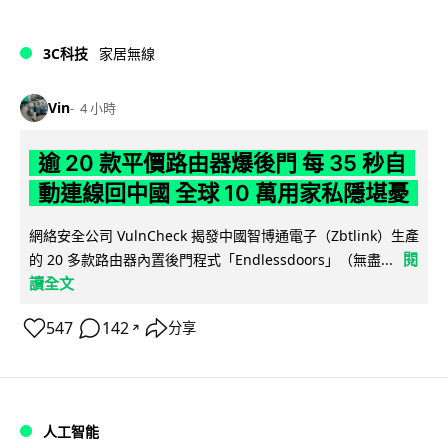
3C科技
家居無線
Vin
4 小時
逾 20 款平價路由器爆後門 每 35 秒自
動連線回中國 全球 10 萬用家私隱堪憂
網絡安全公司 VulnCheck 揭發中國智博通電子（Zbtlink）生產
閱
的 20 多款路由器內置後門程式「Endlessdoors」（無盡...
讀全文
547
142
分享
↗
人工智能