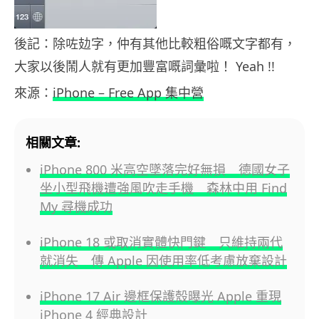
後記：除咗攰字，仲有其他比較粗俗嘅文字都有，
大家以後鬧人就有更加豐富嘅詞彙啦！ Yeah !!
來源：
iPhone – Free App 集中營
相關文章:
iPhone 800 米高空墜落完好無損 德國女子
坐小型飛機遭強風吹走手機 森林中用 Find
My 尋機成功
iPhone 18 或取消實體快門鍵 只維持兩代
就消失 傳 Apple 因使用率低考慮放棄設計
iPhone 17 Air 邊框保護殼曝光 Apple 重現
iPhone 4 經典設計