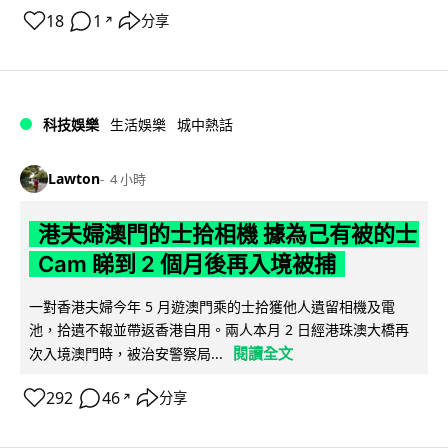
18
1
分享
↗
科技娛樂
生活娛樂
城中熱話
Lawton
4 小時
港夫婦澳門的士拾相機 據為己有被的士
Cam 睇到 2 個月後再入境被捕
一對香港夫婦今年 5 月遊澳門乘的士拾獲他人遺留相機及電
池，拾遺不報並帶返香港自用。兩人本月 2 日經港珠澳大橋再
閱讀全文
次入境澳門時，被治安警察局...
292
46
分享
↗