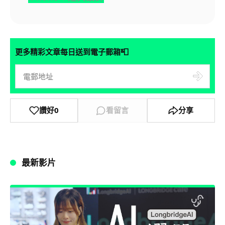
📮
更多精彩文章每日送到電子郵箱
讚好
0
看留言
分享
最新影片