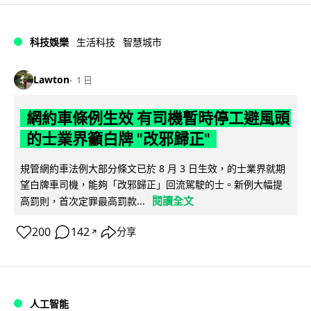
科技娛樂
生活科技
智慧城市
Lawton
1 日
網約車條例生效 有司機暫時停工避風頭
的士業界籲白牌 "改邪歸正"
規管網約車法例大部分條文已於 8 月 3 日生效，的士業界就期
望白牌車司機，能夠「改邪歸正」回流駕駛的士。新例大幅提
閱讀全文
高罰則，首次定罪最高罰款...
200
142
分享
↗
人工智能