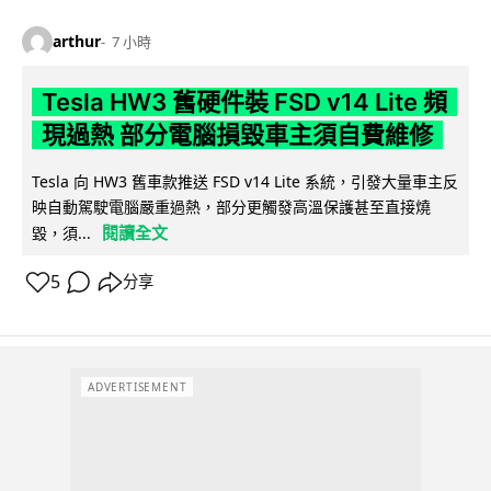
arthur
7 小時
Tesla HW3 舊硬件裝 FSD v14 Lite 頻
現過熱 部分電腦損毀車主須自費維修
Tesla 向 HW3 舊車款推送 FSD v14 Lite 系統，引發大量車主反
映自動駕駛電腦嚴重過熱，部分更觸發高溫保護甚至直接燒
閱讀全文
毀，須...
5
分享
ADVERTISEMENT