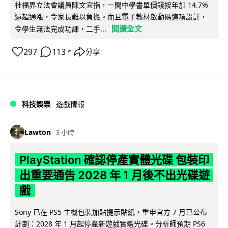
社福界立法會議員陳文宜指，一間中學書單價錢按年加 14.7%
遠超通漲，令家長難以負擔。而且電子教材啟動碼這項設計，
閱讀全文
令學生無法完成功課，二手...
297
113
分享
↗
科技娛樂
遊戲情報
Lawton
3 小時
PlayStation 確認停產實體光碟 包裝印
出重要通告 2028 年 1 月後不出光碟遊
戲
Sony 已在 PS5 主機包裝加貼提示貼紙，重申官方 7 月已公布
計劃：2028 年 1 月起停產新遊戲實體光碟。分析師預期 PS6