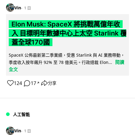
Vin
1 日
Elon Musk: SpaceX 將挑戰萬億年收
入 目標明年數據中心上太空 Starlink 覆
蓋全球170國
SpaceX 公佈最新第二季業績，受惠 Starlink 與 AI 業務帶動，
閱讀
季度收入按年飆升 92% 至 78 億美元。行政總裁 Elon...
全文
124
17
分享
↗
人工智能
Vin
1 日