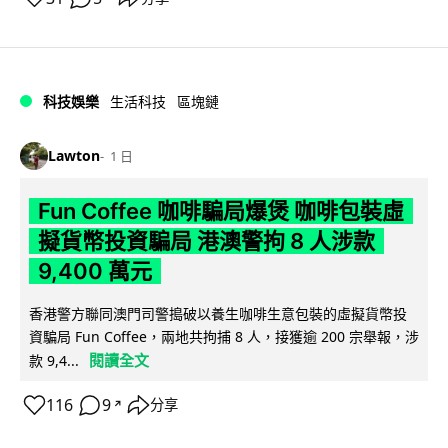
科技娛樂
生活科技
區塊鏈
Lawton
1 日
Fun Coffee 咖啡騙局爆煲 咖啡包裝虛
擬貨幣投資騙局 港澳警拘 8 人涉款
9,400 萬元
香港警方聯同澳門司警搗破以養生咖啡生意包裝的虛擬貨幣投
資騙局 Fun Coffee，兩地共拘捕 8 人，接獲逾 200 宗舉報，涉
閱讀全文
款 9,4...
116
9
分享
↗