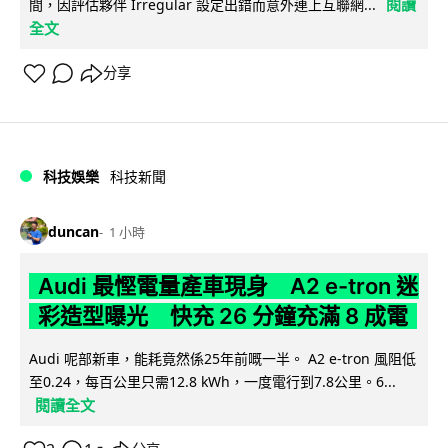
閱讀
間，因評估夥伴 Irregular 設定出錯而意外連上互聯網...
全文
分享
科技娛樂
科技新聞
duncan
1 小時
Audi 最慳電量產車現身 A2 e-tron 迷
彩造型曝光 快充 26 分鐘充滿 8 成電
Audi 呢部新車，能耗竟然係25年前嘅一半。 A2 e-tron 風阻低
至0.24，每百公里只需12.8 kWh，一度電行到7.8公里。6...
閱讀全文