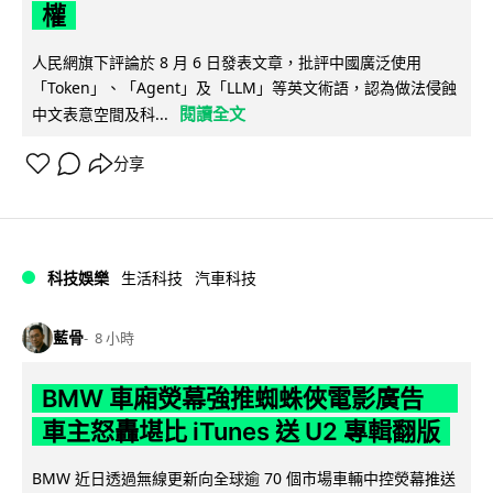
權
人民網旗下評論於 8 月 6 日發表文章，批評中國廣泛使用
「Token」、「Agent」及「LLM」等英文術語，認為做法侵蝕
閱讀全文
中文表意空間及科...
分享
科技娛樂
生活科技
汽車科技
藍骨
8 小時
BMW 車廂熒幕強推蜘蛛俠電影廣告
車主怒轟堪比 iTunes 送 U2 專輯翻版
BMW 近日透過無線更新向全球逾 70 個市場車輛中控熒幕推送