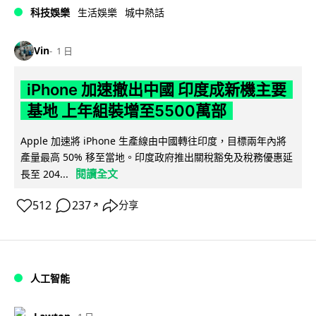
科技娛樂
生活娛樂
城中熱話
Vin
1 日
iPhone 加速撤出中國 印度成新機主要
基地 上年組裝增至5500萬部
Apple 加速將 iPhone 生產線由中國轉往印度，目標兩年內將
產量最高 50% 移至當地。印度政府推出關稅豁免及稅務優惠延
閱讀全文
長至 204...
512
237
分享
↗
人工智能