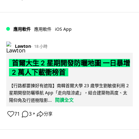
iOS App
應用軟件
應用軟件
Lawton
18 小時
首爾大生 2 星期開發防曬地圖 一日暴增
2 萬人下載衝榜首
【行路都要揀好有遮陰】南韓首爾大學 23 歲學生劉敏俊利用 2
星期開發防曬導航 App「走向陰涼處」，結合建築物高度、太
閱讀全文
陽仰角及行道樹陰影...
71
3
分享
↗