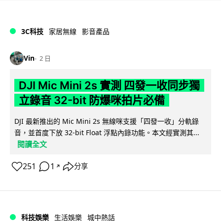
3C科技
家居無線
影音產品
Vin
2 日
DJI Mic Mini 2s 實測 四發一收同步獨
立錄音 32-bit 防爆咪拍片必備
DJI 最新推出的 Mic Mini 2s 無線咪支援「四發一收」分軌錄
音，並首度下放 32-bit Float 浮點內錄功能。本文經實測其...
閱讀全文
251
1
分享
↗
科技娛樂
生活娛樂
城中熱話