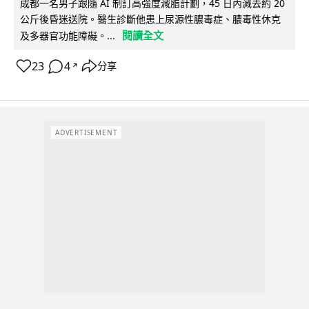
成都一名男子跟隨 AI 制訂高強度減脂計劃，45 日內減去約 20
公斤後昏迷送院。醫生診斷他患上尿源性膿毒症、膿毒性休克
閱讀全文
及多器官功能障礙。...
23
4
分享
↗
ADVERTISEMENT