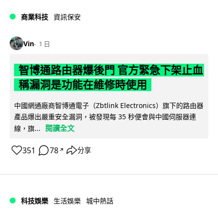
商業科技
資訊保安
Vin
1 日
智博通路由器爆後門 官方緊急下架止血
稱漏洞是功能在維修時使用
中國網通廠商智博通電子（Zbtlink Electronics）旗下的路由器
產品爆出嚴重安全漏洞，被發現每 35 秒便會與中國伺服器連
閱讀全文
線，旗...
351
78
分享
↗
科技娛樂
生活娛樂
城中熱話