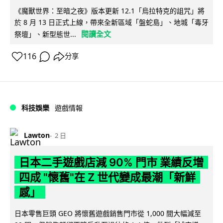
《魔獸世界：至暗之夜》版本更新 12.1「烏拉特克的詛咒」將
於 8 月 13 日正式上線，帶來全新區域「盤蛇島」、地城「毒牙
閱讀全文
祭壇」、新型態世...
116
分享
科技娛樂
遊戲情報
Lawton
2 日
日本二手遊戲店減 90% 門市 業績反增
四成 "懷舊"在 Z 世代變成最潮「新鮮
感」
日本零售巨頭 GEO 將懷舊遊戲銷售門市從 1,000 間大幅減至