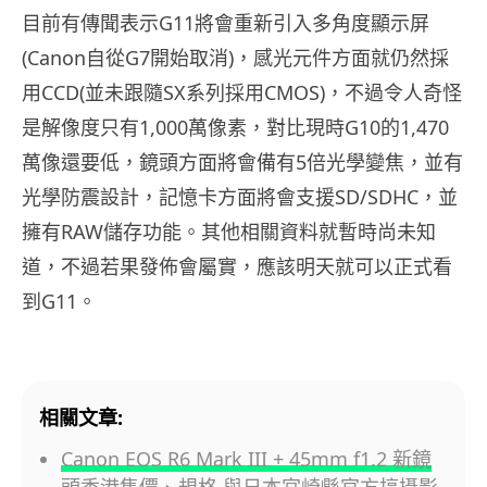
目前有傳聞表示G11將會重新引入多角度顯示屏
(Canon自從G7開始取消)，感光元件方面就仍然採
用CCD(並未跟隨SX系列採用CMOS)，不過令人奇怪
是解像度只有1,000萬像素，對比現時G10的1,470
萬像還要低，鏡頭方面將會備有5倍光學變焦，並有
光學防震設計，記憶卡方面將會支援SD/SDHC，並
擁有RAW儲存功能。其他相關資料就暫時尚未知
道，不過若果發佈會屬實，應該明天就可以正式看
到G11。
相關文章:
Canon EOS R6 Mark III + 45mm f1.2 新鏡
頭香港售價、規格 與日本宮崎縣官方搞攝影