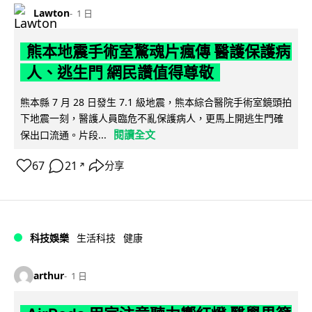
Lawton
1 日
熊本地震手術室驚魂片瘋傳 醫護保護病
人、逃生門 網民讚值得尊敬
熊本縣 7 月 28 日發生 7.1 級地震，熊本綜合醫院手術室鏡頭拍
下地震一刻，醫護人員臨危不亂保護病人，更馬上開逃生門確
閱讀全文
保出口流通。片段...
67
21
分享
↗
科技娛樂
生活科技
健康
arthur
1 日