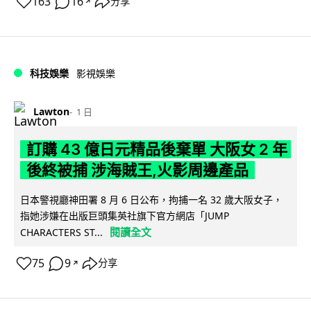
163
16
分享
↗
科技娛樂
影視娛樂
Lawton
1 日
訂購 43 億日元精品後棄單 大阪女 2 年
後終被捕 涉海賊王,火影周邊產品
日本警視廳神田署 8 月 6 日公布，拘捕一名 32 歲大阪女子，
指她涉嫌在出版巨頭集英社旗下官方網店「JUMP
閱讀全文
CHARACTERS ST...
75
9
分享
↗