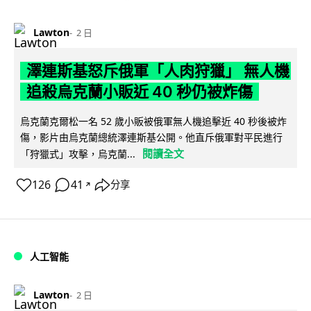
Lawton
2 日
澤連斯基怒斥俄軍「人肉狩獵」 無人機
追殺烏克蘭小販近 40 秒仍被炸傷
烏克蘭克爾松一名 52 歲小販被俄軍無人機追擊近 40 秒後被炸
傷，影片由烏克蘭總統澤連斯基公開。他直斥俄軍對平民進行
閱讀全文
「狩獵式」攻擊，烏克蘭...
126
41
分享
↗
人工智能
Lawton
2 日