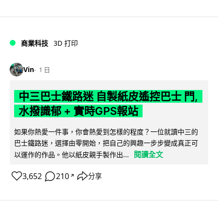
商業科技
3D 打印
Vin
1 日
中三巴士鐵路迷 自製紙皮遙控巴士 門,
水撥識郁 + 實時GPS報站
如果你熱愛一件事，你會熱愛到怎樣的程度？一位就讀中三的
巴士鐵路迷，選擇由零開始，把自己的興趣一步步變成真正可
閱讀全文
以運作的作品。他以紙皮親手製作出...
3,652
210
分享
↗