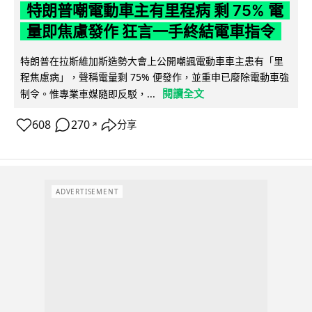
特朗普嘲電動車主有里程病 剩 75% 電
量即焦慮發作 狂言一手終結電車指令
特朗普在拉斯維加斯造勢大會上公開嘲諷電動車車主患有「里
程焦慮病」，聲稱電量剩 75% 便發作，並重申已廢除電動車強
閱讀全文
制令。惟專業車媒隨即反駁，...
608
270
分享
↗
ADVERTISEMENT