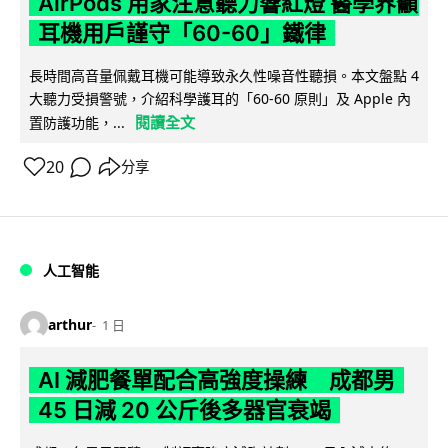
AirPods 用家注意聽力響紅燈 醫學界籲
耳機用戶謹守「60-60」鐵律
長時間高音量佩戴耳機可能導致永久性噪音性聽損。本文盤點 4
大聽力受損警號，介紹科學護耳的「60-60 原則」及 Apple 內
閱讀全文
置防護功能，...
20
分享
人工智能
arthur
1 日
AI 減肥餐單配合高強度操練 成都男
45 日減 20 公斤後多器官衰竭