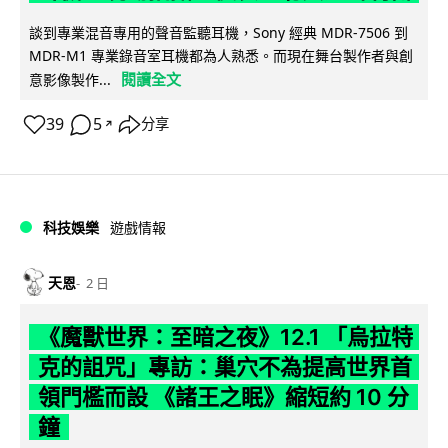
談到專業混音專用的聲音監聽耳機，Sony 經典 MDR-7506 到
MDR-M1 專業錄音室耳機都為人熟悉。而現在舞台製作者與創
閱讀全文
意影像製作...
39
5
分享
↗
科技娛樂
遊戲情報
天恩
2 日
《魔獸世界：至暗之夜》12.1 「烏拉特
克的詛咒」專訪：巢穴不為提高世界首
領門檻而設 《諸王之眠》縮短約 10 分
鐘