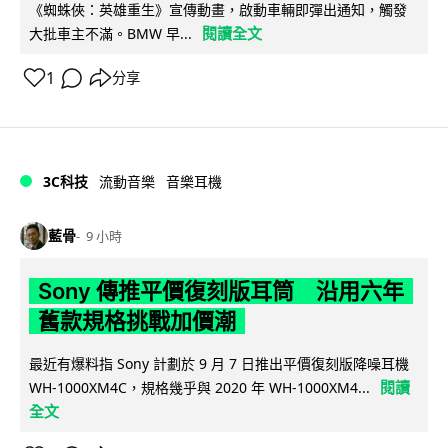
《蜘蛛俠：英雄重生》宣傳動畫，啟動車輛即彈出通知，觸發
閱讀全文
大批車主不滿。BMW 早...
1
分享
3C科技
流動音樂
音樂耳機
藍骨
9 小時
Sony 傳推平價復刻版耳筒 沿用六年
舊款規格挑戰加價潮
最近有爆料指 Sony 計劃於 9 月 7 日推出平價復刻版降噪耳機
閱讀
WH-1000XM4C，規格幾乎與 2020 年 WH-1000XM4...
全文