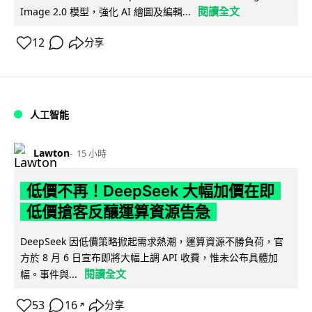
閱讀全文
Image 2.0 模型，強化 AI 繪圖及編輯...
12
分享
人工智能
Lawton
15 小時
低價不再！DeepSeek 大幅加價在即
低價搶客反釀運算資源告急
DeepSeek 因低價策略掀起需求熱潮，運算資源不勝負荷，官
方於 8 月 6 日宣布即將大幅上調 API 收費，惟未公布具體加
閱讀全文
幅。事件與...
53
16
分享
↗