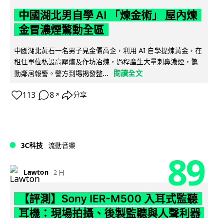
中國湖北男自學 AI 「煉金術」 屋內煉
金冒濃煙驚動全區
中國湖北黃石一名男子見金價高企，利用 AI 自學提煉黃金，在
租住單位私設高壓爐及作坊冶煉，過程產生大量刺鼻濃煙，驚
閱讀全文
動鄰居報警。警方到場揭發整...
113
8
分享
↗
3C科技
流動音樂
89
Lawton
2 日
【評測】Sony IER-M500 入耳式監聽
耳機：現場拍攝、後製監聽與人聲利器