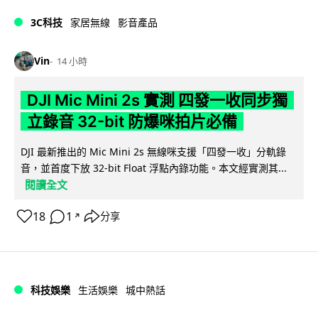
3C科技
家居無線
影音產品
Vin
14 小時
DJI Mic Mini 2s 實測 四發一收同步獨
立錄音 32-bit 防爆咪拍片必備
DJI 最新推出的 Mic Mini 2s 無線咪支援「四發一收」分軌錄
音，並首度下放 32-bit Float 浮點內錄功能。本文經實測其...
閱讀全文
18
1
分享
↗
科技娛樂
生活娛樂
城中熱話