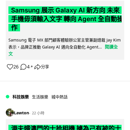
Samsung 展示 Galaxy AI 新方向 未來
手機毋須輸入文字 轉向 Agent 全自動操
作
Samsung 電子 MX 部門顧客體驗辦公室主管兼副總裁 Jay Kim
閱讀全
表示，品牌正推動 Galaxy AI 邁向全自動化 Agent...
文
26
4
分享
↗
科技娛樂
生活娛樂
城中熱話
Lawton
22 小時
港夫婦澳門的士拾相機 據為己有被的士