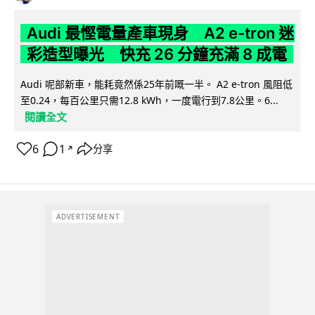
Audi 最慳電量產車現身 A2 e-tron 迷
彩造型曝光 快充 26 分鐘充滿 8 成電
Audi 呢部新車，能耗竟然係25年前嘅一半。 A2 e-tron 風阻低
至0.24，每百公里只需12.8 kWh，一度電行到7.8公里。6...
閱讀全文
6
1
分享
↗
ADVERTISEMENT