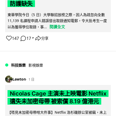
防護缺失
東華學院今日（5 日）大學聯招放榜之際，因人為疏忽向全數
11,139 名課程申請人錯誤發出取錄通知電郵，令大批考生一度
閱讀全文
以為獲得學位取錄，事...
147
17
分享
↗
科技娛樂
影視娛樂
Lawton
1 日
Nicolas Cage 主演未上映電影 Netflix
遺失未加密母帶 被索償 8.19 億港元
【唔見未加密母帶咁大件事】Netflix 洛杉磯辦公室被竊，未上