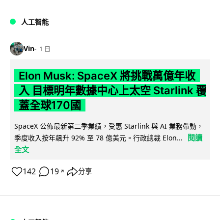
人工智能
Vin
1 日
Elon Musk: SpaceX 將挑戰萬億年收
入 目標明年數據中心上太空 Starlink 覆
蓋全球170國
SpaceX 公佈最新第二季業績，受惠 Starlink 與 AI 業務帶動，
閱讀
季度收入按年飆升 92% 至 78 億美元。行政總裁 Elon...
全文
142
19
分享
↗