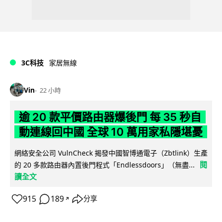
3C科技
家居無線
Vin
22 小時
逾 20 款平價路由器爆後門 每 35 秒自
動連線回中國 全球 10 萬用家私隱堪憂
網絡安全公司 VulnCheck 揭發中國智博通電子（Zbtlink）生產
閱
的 20 多款路由器內置後門程式「Endlessdoors」（無盡...
讀全文
915
189
分享
↗