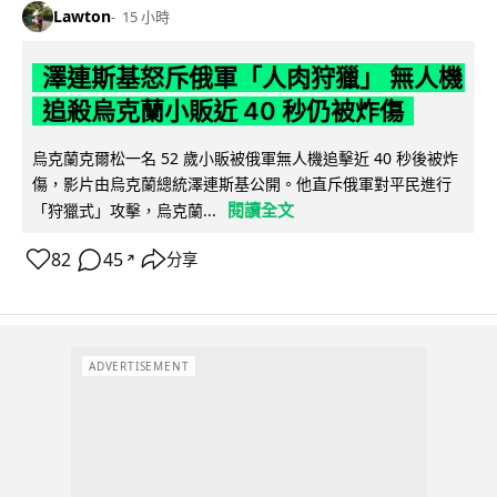
Lawton
15 小時
澤連斯基怒斥俄軍「人肉狩獵」 無人機
追殺烏克蘭小販近 40 秒仍被炸傷
烏克蘭克爾松一名 52 歲小販被俄軍無人機追擊近 40 秒後被炸
傷，影片由烏克蘭總統澤連斯基公開。他直斥俄軍對平民進行
閱讀全文
「狩獵式」攻擊，烏克蘭...
82
45
分享
↗
ADVERTISEMENT