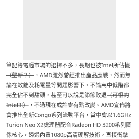
筆記簿電腦巿場的選擇不多，長期也被Intel所佔據
（壟斷？）
，AMD雖然曾經推出產品應戰，然而無
論在效能及耗電量等問題影響下，不論高中低階都
完全佔不到甜頭，甚至可以說是節節敗退
（可恨的
Intel!!!）
，不過現在或許會有點改變。AMD宣佈將
會推出全新Congo系列流動平台，當中會以1.6GHz
Turion Neo X2處理器配合Radeon HD 3200系列圖
像核心，透過內置1080p高清硬解技術，直接衝擊