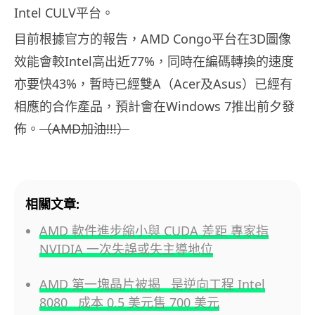
Intel CULV平台。
目前根據官方的報告，AMD Congo平台在3D圖像
效能會較Intel高出近77%，同時在編碼轉換的速度
亦要快43%，暫時已經雙A（Acer及Asus）已經有
相應的合作產品，預計會在Windows 7推出前夕發
佈。
（AMD加油!!!）
相關文章:
AMD 軟件進步縮小與 CUDA 差距 專家指
NVIDIA 一次失誤或失主導地位
AMD 第一塊晶片被揭 是逆向工程 Intel
8080 成本 0.5 美元售 700 美元