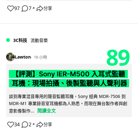
97
7
分享
↗
3C科技
流動音樂
89
Lawton
16 小時
【評測】Sony IER-M500 入耳式監聽
耳機：現場拍攝、後製監聽與人聲利器
談到專業混音專用的聲音監聽耳機，Sony 經典 MDR-7506 到
MDR-M1 專業錄音室耳機都為人熟悉。而現在舞台製作者與創
閱讀全文
意影像製作...
34
2
分享
↗