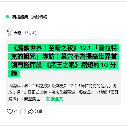
科技娛樂
遊戲情報
天恩
16 小時
《魔獸世界：至暗之夜》12.1 「烏拉特
克的詛咒」專訪：巢穴不為提高世界首
領門檻而設 《諸王之眠》縮短約 10 分
鐘
《魔獸世界：至暗之夜》版本更新 12.1「烏拉特克的詛咒」將
於 8 月 13 日正式上線，帶來全新區域「盤蛇島」、地城「毒牙
閱讀全文
祭壇」、新型態世...
71
分享