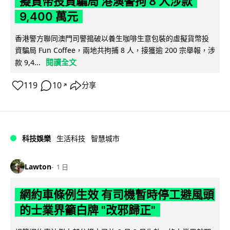
擬貨幣投資騙局 港澳警拘 8 人涉款
9,400 萬元
香港警方聯同澳門司警搗破以養生咖啡生意包裝的虛擬貨幣投
資騙局 Fun Coffee，兩地共拘捕 8 人，接獲逾 200 宗舉報，涉
閱讀全文
款 9,4...
119
10
分享
↗
科技娛樂
生活科技
智慧城市
Lawton
1 日
網約車條例生效 有司機暫時停工避風頭
的士業界籲白牌 "改邪歸正"