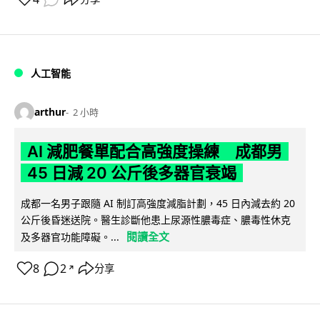
人工智能
arthur
2 小時
AI 減肥餐單配合高強度操練 成都男
45 日減 20 公斤後多器官衰竭
成都一名男子跟隨 AI 制訂高強度減脂計劃，45 日內減去約 20
公斤後昏迷送院。醫生診斷他患上尿源性膿毒症、膿毒性休克
閱讀全文
及多器官功能障礙。...
8
2
分享
↗