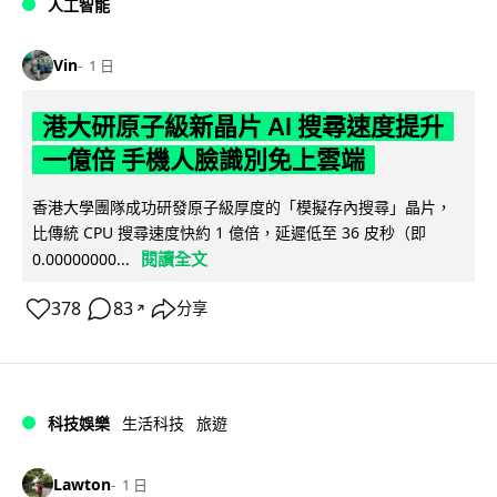
人工智能
Vin
1 日
港大研原子級新晶片 AI 搜尋速度提升
一億倍 手機人臉識別免上雲端
香港大學團隊成功研發原子級厚度的「模擬存內搜尋」晶片，
比傳統 CPU 搜尋速度快約 1 億倍，延遲低至 36 皮秒（即
閱讀全文
0.00000000...
378
83
分享
↗
科技娛樂
生活科技
旅遊
Lawton
1 日