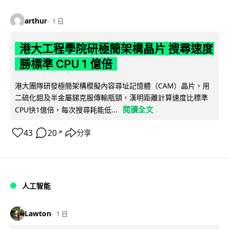
arthur
1 日
港大工程學院研極簡架構晶片 搜尋速度
勝標準 CPU 1 億倍
港大團隊研發極簡架構模擬內容尋址記憶體（CAM）晶片，用
二硫化鉬及半金屬銻克服傳輸瓶頸，漢明距離計算速度比標準
閱讀全文
CPU快1億倍，每次搜尋耗能低...
43
20
分享
↗
人工智能
Lawton
1 日