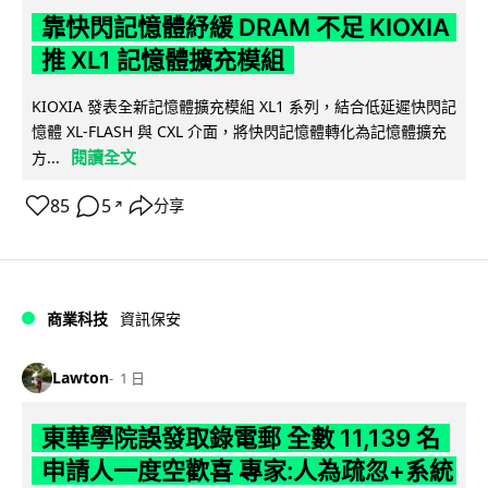
靠快閃記憶體紓緩 DRAM 不足 KIOXIA
推 XL1 記憶體擴充模組
KIOXIA 發表全新記憶體擴充模組 XL1 系列，結合低延遲快閃記
憶體 XL-FLASH 與 CXL 介面，將快閃記憶體轉化為記憶體擴充
閱讀全文
方...
85
5
分享
↗
商業科技
資訊保安
Lawton
1 日
東華學院誤發取錄電郵 全數 11,139 名
申請人一度空歡喜 專家:人為疏忽+系統