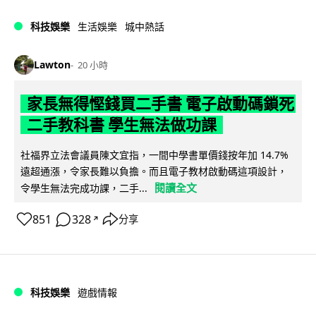
科技娛樂
生活娛樂
城中熱話
Lawton
20 小時
家長無得慳錢買二手書 電子啟動碼鎖死
二手教科書 學生無法做功課
社福界立法會議員陳文宜指，一間中學書單價錢按年加 14.7%
遠超通漲，令家長難以負擔。而且電子教材啟動碼這項設計，
閱讀全文
令學生無法完成功課，二手...
851
328
分享
↗
科技娛樂
遊戲情報