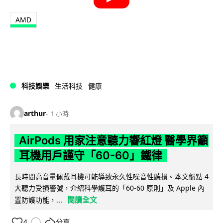
AMD
科技娛樂
生活科技
健康
arthur
1 小時
AirPods 用家注意聽力響紅燈 醫學界籲
耳機用戶謹守「60-60」鐵律
長時間高音量佩戴耳機可能導致永久性噪音性聽損。本文盤點 4
大聽力受損警號，介紹科學護耳的「60-60 原則」及 Apple 內
閱讀全文
置防護功能，...
4
分享