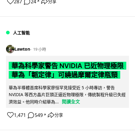
287
24
分享
↗
人工智能
Lawton
19 小時
華為科學家警告 NVIDIA 已近物理極限
華為「韜定律」可繞過摩爾定律瓶頸
華為半導體首席科學家廖恒罕見接受近 5 小時專訪，警告
NVIDIA 等西方晶片巨頭正逼近物理極限，傳統製程升級已失經
閱讀全文
濟效益。他同時介紹華為...
1,471
549
分享
↗