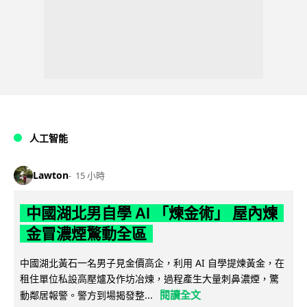
人工智能
Lawton
15 小時
中國湖北男自學 AI 「煉金術」 屋內煉
金冒濃煙驚動全區
中國湖北黃石一名男子見金價高企，利用 AI 自學提煉黃金，在
租住單位私設高壓爐及作坊冶煉，過程產生大量刺鼻濃煙，驚
閱讀全文
動鄰居報警。警方到場揭發整...