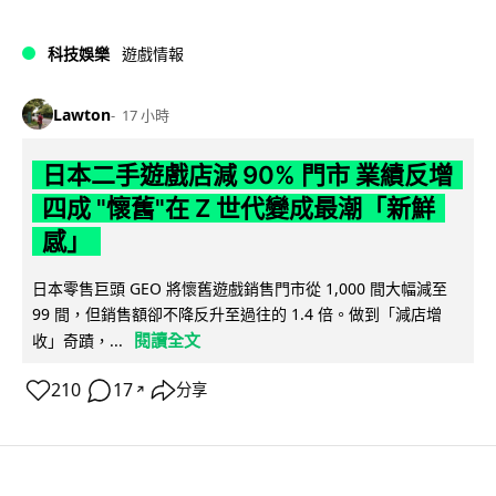
科技娛樂
遊戲情報
Lawton
17 小時
日本二手遊戲店減 90% 門市 業績反增
四成 "懷舊"在 Z 世代變成最潮「新鮮
感」
日本零售巨頭 GEO 將懷舊遊戲銷售門市從 1,000 間大幅減至
99 間，但銷售額卻不降反升至過往的 1.4 倍。做到「減店增
閱讀全文
收」奇蹟，...
210
17
分享
↗