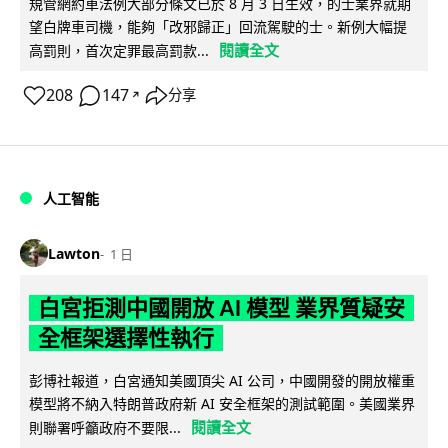
規管網約車法例大部分條文已於 8 月 3 日生效，的士業界就期
望白牌車司機，能夠「改邪歸正」回流駕駛的士。新例大幅提
閱讀全文
高罰則，首次定罪最高罰款...
208
147
分享
↗
人工智能
Lawton
1 日
白宮拒測中國開放 AI 模型 業界質疑安
全框架選擇性執行
彭博社報道，白宮通知美國頂尖 AI 公司，中國開發的開放權重
模型將不納入特朗普政府新 AI 安全框架的測試範圍。美國業界
閱讀全文
則聯署呼籲政府不要限...