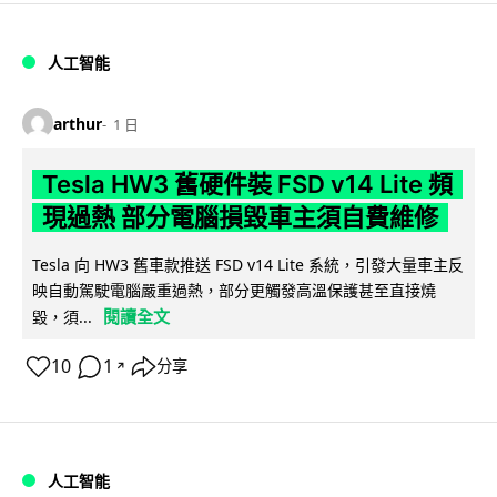
人工智能
arthur
1 日
Tesla HW3 舊硬件裝 FSD v14 Lite 頻
現過熱 部分電腦損毀車主須自費維修
Tesla 向 HW3 舊車款推送 FSD v14 Lite 系統，引發大量車主反
映自動駕駛電腦嚴重過熱，部分更觸發高溫保護甚至直接燒
閱讀全文
毀，須...
10
1
分享
↗
人工智能