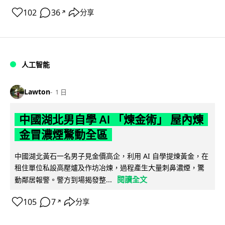
102
36
分享
↗
人工智能
Lawton
1 日
中國湖北男自學 AI 「煉金術」 屋內煉
金冒濃煙驚動全區
中國湖北黃石一名男子見金價高企，利用 AI 自學提煉黃金，在
租住單位私設高壓爐及作坊冶煉，過程產生大量刺鼻濃煙，驚
閱讀全文
動鄰居報警。警方到場揭發整...
105
7
分享
↗