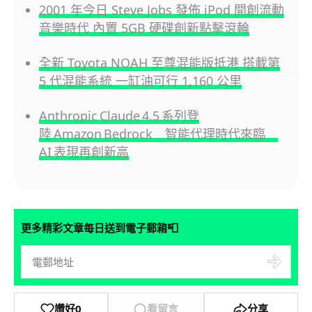
2001 年今日 Steve Jobs 發佈 iPod 開創流動
音樂時代 內置 5GB 硬碟創新點擊滾輪
全新 Toyota NOAH 至尊混能版抵港 搭載第
5 代混能系統 一缸油可行 1,160 公里
Anthropic Claude 4.5 系列登
陸 Amazon Bedrock 智能代理時代來臨
AI 表現再創新高
📮
更多精彩文章每日送到電子郵箱
讚好
0
看留言
分享