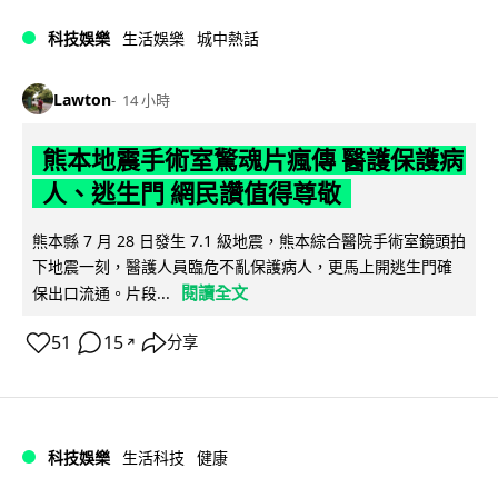
科技娛樂
生活娛樂
城中熱話
Lawton
14 小時
熊本地震手術室驚魂片瘋傳 醫護保護病
人、逃生門 網民讚值得尊敬
熊本縣 7 月 28 日發生 7.1 級地震，熊本綜合醫院手術室鏡頭拍
下地震一刻，醫護人員臨危不亂保護病人，更馬上開逃生門確
閱讀全文
保出口流通。片段...
51
15
分享
↗
科技娛樂
生活科技
健康