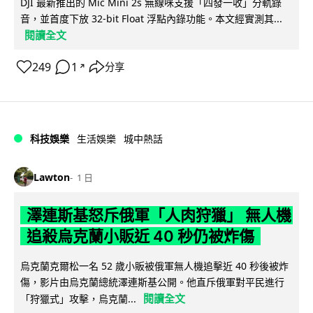
DJI 最新推出的 Mic Mini 2s 無線咪支援「四發一收」分軌錄
音，並首度下放 32-bit Float 浮點內錄功能。本文經實測其...
閱讀全文
249
1
分享
↗
科技娛樂
生活娛樂
城中熱話
Lawton
1 日
澤連斯基怒斥俄軍「人肉狩獵」 無人機
追殺烏克蘭小販近 40 秒仍被炸傷
烏克蘭克爾松一名 52 歲小販被俄軍無人機追擊近 40 秒後被炸
傷，影片由烏克蘭總統澤連斯基公開。他直斥俄軍對平民進行
閱讀全文
「狩獵式」攻擊，烏克蘭...