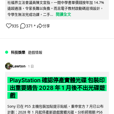
社福界立法會議員陳文宜指，一間中學書單價錢按年加 14.7%
遠超通漲，令家長難以負擔。而且電子教材啟動碼這項設計，
閱讀全文
令學生無法完成功課，二手...
935
371
分享
↗
科技娛樂
遊戲情報
Lawton
1 日
PlayStation 確認停產實體光碟 包裝印
出重要通告 2028 年 1 月後不出光碟遊
戲
Sony 已在 PS5 主機包裝加貼提示貼紙，重申官方 7 月已公布
計劃：2028 年 1 月起停產新遊戲實體光碟。分析師預期 PS6