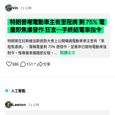
Vin
12 小時
特朗普嘲電動車主有里程病 剩 75% 電
量即焦慮發作 狂言一手終結電車指令
特朗普在拉斯維加斯造勢大會上公開嘲諷電動車車主患有「里
程焦慮病」，聲稱電量剩 75% 便發作，並重申已廢除電動車強
閱讀全文
制令。惟專業車媒隨即反駁，...
386
151
分享
↗
人工智能
Lawton
13 小時