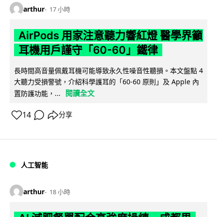
arthur
17 小時
AirPods 用家注意聽力響紅燈 醫學界籲
耳機用戶謹守「60-60」鐵律
長時間高音量佩戴耳機可能導致永久性噪音性聽損。本文盤點 4
大聽力受損警號，介紹科學護耳的「60-60 原則」及 Apple 內
閱讀全文
置防護功能，...
14
分享
人工智能
arthur
18 小時