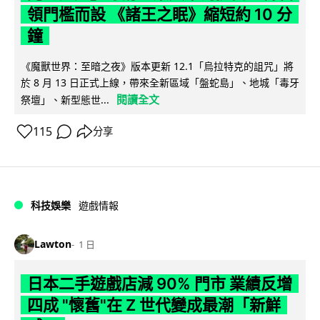
領門檻而設 《諸王之眠》縮短約 10 分
鐘
《魔獸世界：至暗之夜》版本更新 12.1「烏拉特克的詛咒」將
於 8 月 13 日正式上線，帶來全新區域「盤蛇島」、地城「毒牙
閱讀全文
祭壇」、新型態世...
115
分享
科技娛樂
遊戲情報
Lawton
1 日
日本二手遊戲店減 90% 門市 業績反增
四成 "懷舊"在 Z 世代變成最潮「新鮮