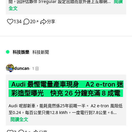
閱讀
間，因評估夥伴 Irregular 設定出錯而意外連上互聯網...
全文
134
20
分享
↗
科技娛樂
科技新聞
duncan
1 日
Audi 最慳電量產車現身 A2 e-tron 迷
彩造型曝光 快充 26 分鐘充滿 8 成電
Audi 呢部新車，能耗竟然係25年前嘅一半。 A2 e-tron 風阻低
至0.24，每百公里只需12.8 kWh，一度電行到7.8公里。6...
閱讀全文