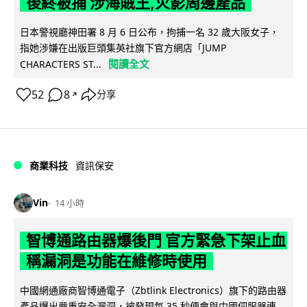
後終被捕 涉海賊王,火影周邊產品
日本警視廳神田署 8 月 6 日公布，拘捕一名 32 歲大阪女子，
指她涉嫌在出版巨頭集英社旗下官方網店「JUMP
閱讀全文
CHARACTERS ST...
52
8
分享
↗
商業科技
資訊保安
Vin
14 小時
智博通路由器爆後門 官方緊急下架止血
稱漏洞是功能在維修時使用
中國網通廠商智博通電子（Zbtlink Electronics）旗下的路由器
產品爆出嚴重安全漏洞，被發現每 35 秒便會與中國伺服器連