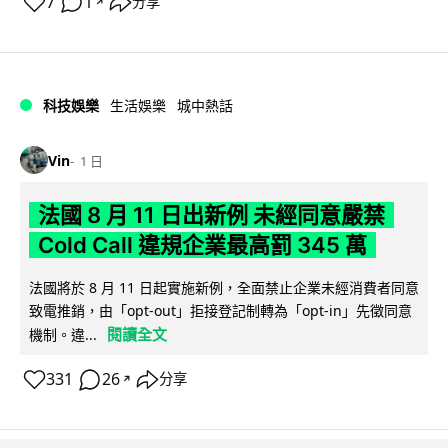
7
1
分享
↗
科技娛樂
生活娛樂
城中熱話
Vin
1 日
法國 8 月 11 日出新例 未經同意嚴禁
Cold Call 違規企業最高罰 345 萬
法國將於 8 月 11 日起實施新例，全面禁止企業未經消費者同意
致電推銷，由「opt-out」拒接登記制轉為「opt-in」先徵同意
閱讀全文
機制。違...
331
26
分享
↗