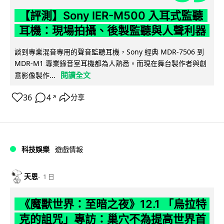
【評測】Sony IER-M500 入耳式監聽
耳機：現場拍攝、後製監聽與人聲利器
談到專業混音專用的聲音監聽耳機，Sony 經典 MDR-7506 到
MDR-M1 專業錄音室耳機都為人熟悉。而現在舞台製作者與創
閱讀全文
意影像製作...
36
4
分享
↗
科技娛樂
遊戲情報
天恩
1 日
《魔獸世界：至暗之夜》12.1 「烏拉特
克的詛咒」專訪：巢穴不為提高世界首