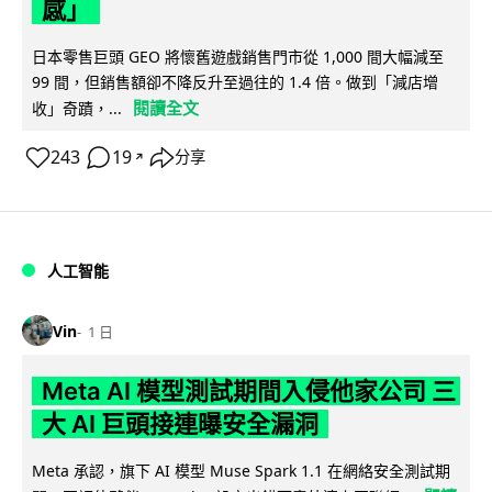
感」
日本零售巨頭 GEO 將懷舊遊戲銷售門市從 1,000 間大幅減至
99 間，但銷售額卻不降反升至過往的 1.4 倍。做到「減店增
閱讀全文
收」奇蹟，...
243
19
分享
↗
人工智能
Vin
1 日
Meta AI 模型測試期間入侵他家公司 三
大 AI 巨頭接連曝安全漏洞
Meta 承認，旗下 AI 模型 Muse Spark 1.1 在網絡安全測試期