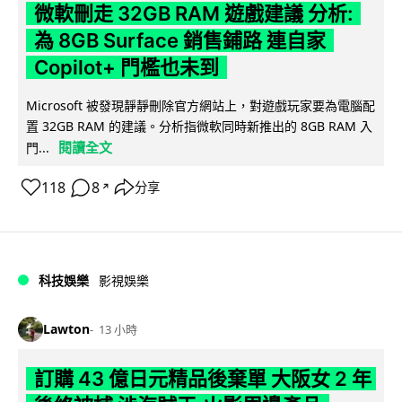
微軟刪走 32GB RAM 遊戲建議 分析:
為 8GB Surface 銷售鋪路 連自家
Copilot+ 門檻也未到
Microsoft 被發現靜靜刪除官方網站上，對遊戲玩家要為電腦配
置 32GB RAM 的建議。分析指微軟同時新推出的 8GB RAM 入
閱讀全文
門...
118
8
分享
↗
科技娛樂
影視娛樂
Lawton
13 小時
訂購 43 億日元精品後棄單 大阪女 2 年