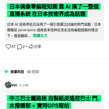
日本偶像零編程知識 靠 AI 搞了一整個
直播系統 在日本技術界成為話題
日本 AI 技術界近日出現了一個引發廣泛討論的熱門話題：日本
偶像前 Juice=Juice 成員宮本佳林在完全沒有編程經驗的情況
閱讀全文
下，僅憑藉與...
37
2
分享
↗
商業科技
3D 打印
Vin
8 小時
中三巴士鐵路迷 自製紙皮遙控巴士 門,
水撥識郁 + 實時GPS報站