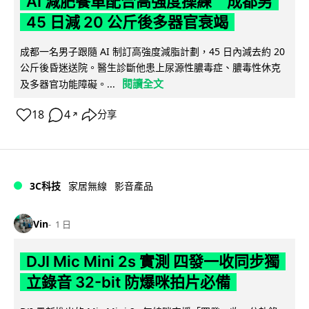
AI 減肥餐單配合高強度操練 成都男
45 日減 20 公斤後多器官衰竭
成都一名男子跟隨 AI 制訂高強度減脂計劃，45 日內減去約 20
公斤後昏迷送院。醫生診斷他患上尿源性膿毒症、膿毒性休克
閱讀全文
及多器官功能障礙。...
18
4
分享
↗
3C科技
家居無線
影音產品
Vin
1 日
DJI Mic Mini 2s 實測 四發一收同步獨
立錄音 32-bit 防爆咪拍片必備