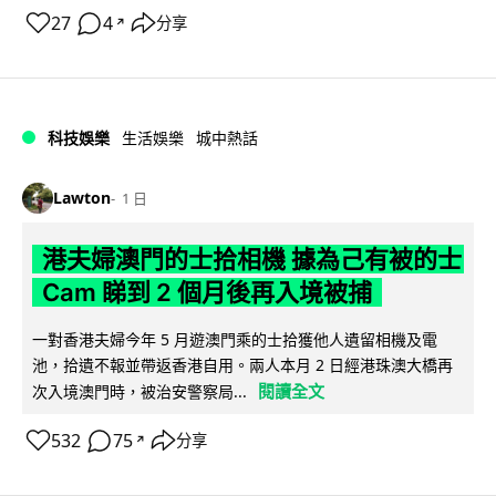
27
4
分享
↗
科技娛樂
生活娛樂
城中熱話
Lawton
1 日
港夫婦澳門的士拾相機 據為己有被的士
Cam 睇到 2 個月後再入境被捕
一對香港夫婦今年 5 月遊澳門乘的士拾獲他人遺留相機及電
池，拾遺不報並帶返香港自用。兩人本月 2 日經港珠澳大橋再
閱讀全文
次入境澳門時，被治安警察局...
532
75
分享
↗