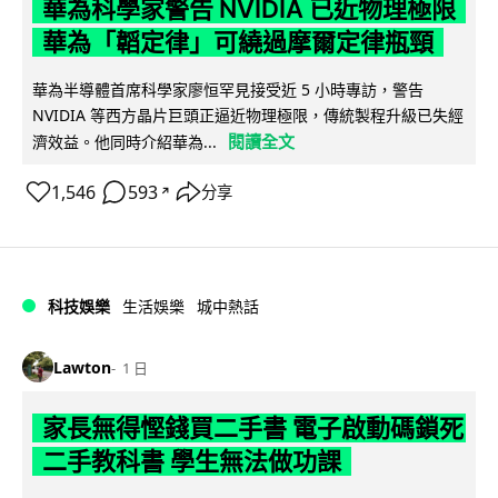
華為科學家警告 NVIDIA 已近物理極限
華為「韜定律」可繞過摩爾定律瓶頸
華為半導體首席科學家廖恒罕見接受近 5 小時專訪，警告
NVIDIA 等西方晶片巨頭正逼近物理極限，傳統製程升級已失經
閱讀全文
濟效益。他同時介紹華為...
1,546
593
分享
↗
科技娛樂
生活娛樂
城中熱話
Lawton
1 日
家長無得慳錢買二手書 電子啟動碼鎖死
二手教科書 學生無法做功課