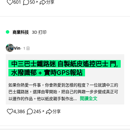
601
50
分享
↗
商業科技
3D 打印
Vin
1 日
中三巴士鐵路迷 自製紙皮遙控巴士 門,
水撥識郁 + 實時GPS報站
如果你熱愛一件事，你會熱愛到怎樣的程度？一位就讀中三的
巴士鐵路迷，選擇由零開始，把自己的興趣一步步變成真正可
閱讀全文
以運作的作品。他以紙皮親手製作出...
4,386
245
分享
↗