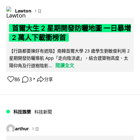
Lawton
1 日
首爾大生 2 星期開發防曬地圖 一日暴增
2 萬人下載衝榜首
【行路都要揀好有遮陰】南韓首爾大學 23 歲學生劉敏俊利用 2
星期開發防曬導航 App「走向陰涼處」，結合建築物高度、太
閱讀全文
陽仰角及行道樹陰影...
86
3
分享
↗
科技娛樂
科技新聞
arthur
1 日