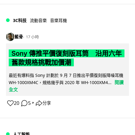
3C科技
流動音樂
音樂耳機
藍骨
17 小時
Sony 傳推平價復刻版耳筒 沿用六年
舊款規格挑戰加價潮
最近有爆料指 Sony 計劃於 9 月 7 日推出平價復刻版降噪耳機
閱讀
WH-1000XM4C，規格幾乎與 2020 年 WH-1000XM4...
全文
20
5
分享
↗
人工智能