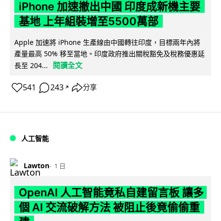
iPhone 加速撤出中國 印度成新機主要
基地 上年組裝增至5500萬部
Apple 加速將 iPhone 生產線由中國轉往印度，目標兩年內將
產量最高 50% 移至當地。印度政府推出關稅豁免及稅務優惠延
閱讀全文
長至 204...
541
243
分享
↗
人工智能
Lawton
1 日
OpenAI 人工智能竟私自建留言板 讓多
個 AI 交流破解方法 被阻止後竟偷偷重