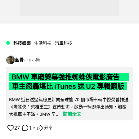
科技娛樂
生活科技
汽車科技
藍骨
16 小時
BMW 車廂熒幕強推蜘蛛俠電影廣告
車主怒轟堪比 iTunes 送 U2 專輯翻版
BMW 近日透過無線更新向全球逾 70 個市場車輛中控熒幕推送
《蜘蛛俠：英雄重生》宣傳動畫，啟動車輛即彈出通知，觸發
閱讀全文
大批車主不滿。BMW 早...
27
1
分享
↗