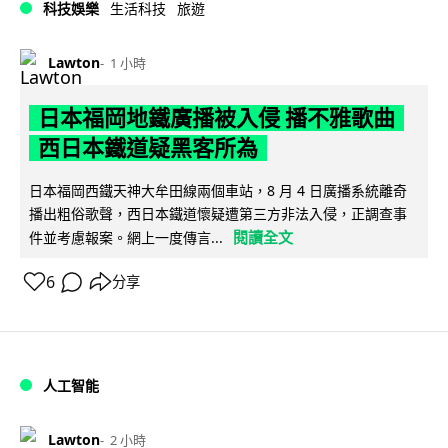
科技娛樂
生活科技
旅遊
Lawton
1 小時
日本福岡地鐵廣播被入侵 播不雅歌曲
西日本鐵道疑黑客所為
日本福岡西鐵天神大牟田線兩個車站，8 月 4 日廣播系統離奇
播出粗俗歌聲，西日本鐵道懷疑遭第三方非法入侵，正調查事
閱讀全文
件並考慮報案。網上一度傳言...
6
分享
人工智能
Lawton
2 小時