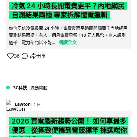
冷氣 24 小時長開電費更平？內地網民
自測結果兩極 專家拆解慳電邏輯
你信唔信冷氣長開 24 小時，電費反而平過開開關關？內地網民
實測結果兩極，有人一個月電費只需 118 元人民幣，有人飆到
閱讀全文
過千。電力部門話不能...
36
分享
3C科技
流動電腦
Lawton
1 日
2026 買電腦新趨勢公開！ 如何享最多
優惠 從極致便攜到電競標竿 揀選啱你