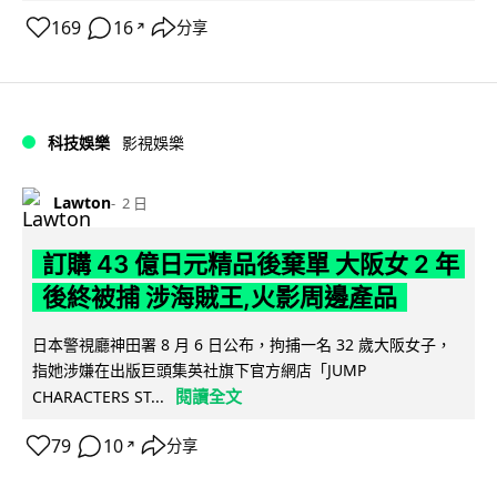
169
16
分享
↗
科技娛樂
影視娛樂
Lawton
2 日
訂購 43 億日元精品後棄單 大阪女 2 年
後終被捕 涉海賊王,火影周邊產品
日本警視廳神田署 8 月 6 日公布，拘捕一名 32 歲大阪女子，
指她涉嫌在出版巨頭集英社旗下官方網店「JUMP
閱讀全文
CHARACTERS ST...
79
10
分享
↗