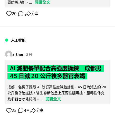
閱讀全文
置防護功能，...
20
分享
人工智能
arthur
2 日
AI 減肥餐單配合高強度操練 成都男
45 日減 20 公斤後多器官衰竭
成都一名男子跟隨 AI 制訂高強度減脂計劃，45 日內減去約 20
公斤後昏迷送院。醫生診斷他患上尿源性膿毒症、膿毒性休克
閱讀全文
及多器官功能障礙。...
23
4
分享
↗