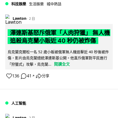
科技娛樂
生活娛樂
城中熱話
Lawton
2 日
澤連斯基怒斥俄軍「人肉狩獵」 無人機
追殺烏克蘭小販近 40 秒仍被炸傷
烏克蘭克爾松一名 52 歲小販被俄軍無人機追擊近 40 秒後被炸
傷，影片由烏克蘭總統澤連斯基公開。他直斥俄軍對平民進行
閱讀全文
「狩獵式」攻擊，烏克蘭...
136
41
分享
↗
人工智能
Lawton
2 日