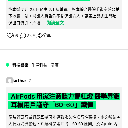
熊本縣 7 月 28 日發生 7.1 級地震，熊本綜合醫院手術室鏡頭拍
下地震一刻，醫護人員臨危不亂保護病人，更馬上開逃生門確
閱讀全文
保出口流通。片段...
69
23
分享
↗
科技娛樂
生活科技
健康
arthur
2 日
AirPods 用家注意聽力響紅燈 醫學界籲
耳機用戶謹守「60-60」鐵律
長時間高音量佩戴耳機可能導致永久性噪音性聽損。本文盤點 4
大聽力受損警號，介紹科學護耳的「60-60 原則」及 Apple 內