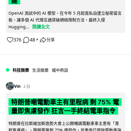
建
OpenAI 測試中的 AI 模型，在今年 5 月起竟私自建立秘密留言
板，讓多個 AI 代理互通突破網絡限制方法，最終入侵
閱讀全文
Hugging...
376
48
分享
↗
科技娛樂
生活娛樂
城中熱話
Vin
2 日
特朗普嘲電動車主有里程病 剩 75% 電
量即焦慮發作 狂言一手終結電車指令
特朗普在拉斯維加斯造勢大會上公開嘲諷電動車車主患有「里
程焦慮病」，聲稱電量剩 75% 便發作，並重申已廢除電動車強