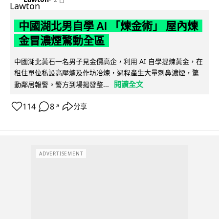
中國湖北男自學 AI 「煉金術」 屋內煉
金冒濃煙驚動全區
中國湖北黃石一名男子見金價高企，利用 AI 自學提煉黃金，在
租住單位私設高壓爐及作坊冶煉，過程產生大量刺鼻濃煙，驚
閱讀全文
動鄰居報警。警方到場揭發整...
114
8
分享
↗
ADVERTISEMENT