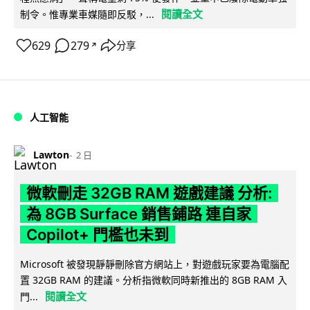
閱讀全文
制令。惟專業車媒隨即反駁，...
629
279
分享
↗
人工智能
Lawton
2 日
微軟刪走 32GB RAM 遊戲建議 分析:
為 8GB Surface 銷售鋪路 連自家
Copilot+ 門檻也未到
Microsoft 被發現靜靜刪除官方網站上，對遊戲玩家要為電腦配
置 32GB RAM 的建議。分析指微軟同時新推出的 8GB RAM 入
閱讀全文
門...