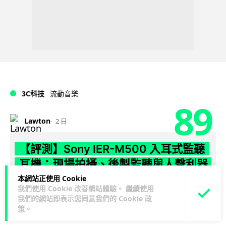
3C科技
流動音樂
89
Lawton
2 日
【評測】Sony IER-M500 入耳式監聽
耳機：現場拍攝、後製監聽與人聲利器
本網站正使用 Cookie
談到專業混音專用的聲音監聽耳機，Sony 經典 MDR-7506 到
我們使用 Cookie 改善網站體驗。 繼續使用
MDR-M1 專業錄音室耳機都為人熟悉。而現在舞台製作者與創
我們的網站即表示您同意我們的
Cookie 政
閱讀全文
策
。
意影像製作...