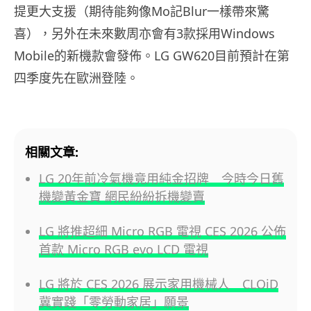
提更大支援（期待能夠像Mo記Blur一樣帶來驚
喜），另外在未來數周亦會有3款採用Windows
Mobile的新機款會發佈。LG GW620目前預計在第
四季度先在歐洲登陸。
相關文章:
LG 20年前冷氣機竟用純金招牌 今時今日舊
機變黃金寶 網民紛紛拆機變賣
LG 將推超細 Micro RGB 電視 CES 2026 公佈
首款 Micro RGB evo LCD 電視
LG 將於 CES 2026 展示家用機械人 CLOiD
冀實踐「零勞動家居」願景