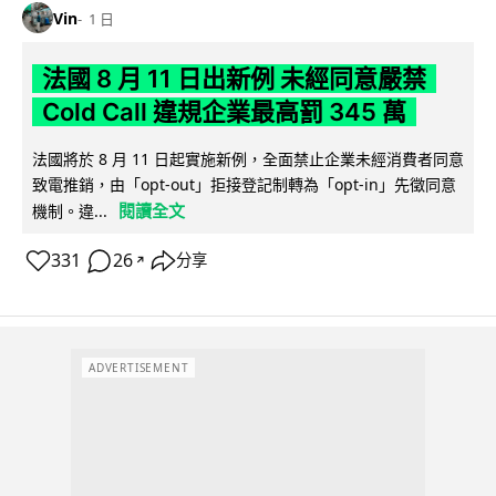
Vin
1 日
法國 8 月 11 日出新例 未經同意嚴禁
Cold Call 違規企業最高罰 345 萬
法國將於 8 月 11 日起實施新例，全面禁止企業未經消費者同意
致電推銷，由「opt-out」拒接登記制轉為「opt-in」先徵同意
閱讀全文
機制。違...
331
26
分享
↗
ADVERTISEMENT