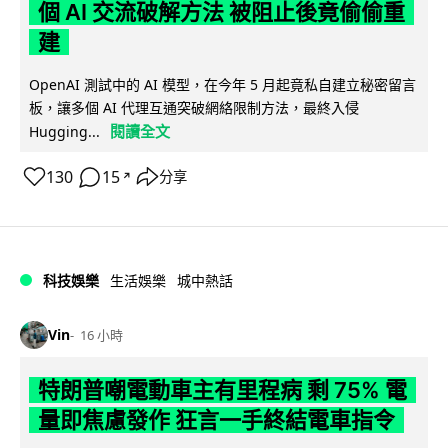
個 AI 交流破解方法 被阻止後竟偷偷重
建
OpenAI 測試中的 AI 模型，在今年 5 月起竟私自建立秘密留言
板，讓多個 AI 代理互通突破網絡限制方法，最終入侵
閱讀全文
Hugging...
130
15
分享
↗
科技娛樂
生活娛樂
城中熱話
Vin
16 小時
特朗普嘲電動車主有里程病 剩 75% 電
量即焦慮發作 狂言一手終結電車指令