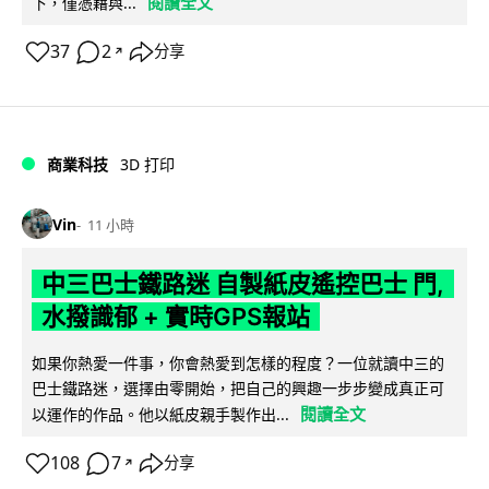
閱讀全文
下，僅憑藉與...
37
2
分享
↗
商業科技
3D 打印
Vin
11 小時
中三巴士鐵路迷 自製紙皮遙控巴士 門,
水撥識郁 + 實時GPS報站
如果你熱愛一件事，你會熱愛到怎樣的程度？一位就讀中三的
巴士鐵路迷，選擇由零開始，把自己的興趣一步步變成真正可
閱讀全文
以運作的作品。他以紙皮親手製作出...
108
7
分享
↗