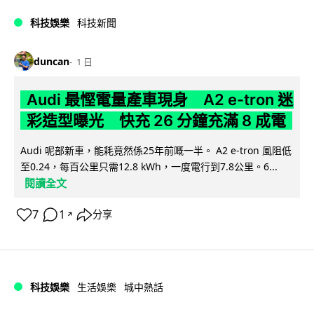
科技娛樂
科技新聞
duncan
1 日
Audi 最慳電量產車現身 A2 e-tron 迷
彩造型曝光 快充 26 分鐘充滿 8 成電
Audi 呢部新車，能耗竟然係25年前嘅一半。 A2 e-tron 風阻低
至0.24，每百公里只需12.8 kWh，一度電行到7.8公里。6...
閱讀全文
7
1
分享
↗
科技娛樂
生活娛樂
城中熱話