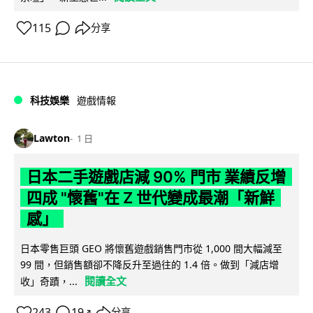
115
分享
科技娛樂
遊戲情報
Lawton
1 日
日本二手遊戲店減 90% 門市 業績反增
四成 "懷舊"在 Z 世代變成最潮「新鮮
感」
日本零售巨頭 GEO 將懷舊遊戲銷售門市從 1,000 間大幅減至
99 間，但銷售額卻不降反升至過往的 1.4 倍。做到「減店增
閱讀全文
收」奇蹟，...
243
19
分享
↗