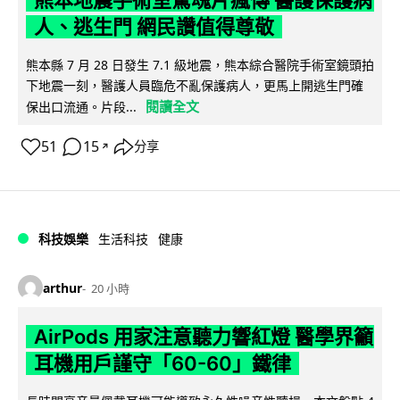
熊本地震手術室驚魂片瘋傳 醫護保護病
人、逃生門 網民讚值得尊敬
熊本縣 7 月 28 日發生 7.1 級地震，熊本綜合醫院手術室鏡頭拍
下地震一刻，醫護人員臨危不亂保護病人，更馬上開逃生門確
閱讀全文
保出口流通。片段...
51
15
分享
↗
科技娛樂
生活科技
健康
arthur
20 小時
AirPods 用家注意聽力響紅燈 醫學界籲
耳機用戶謹守「60-60」鐵律