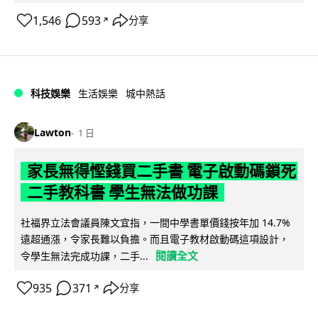
1,546
593
分享
↗
科技娛樂
生活娛樂
城中熱話
Lawton
1 日
家長無得慳錢買二手書 電子啟動碼鎖死
二手教科書 學生無法做功課
社福界立法會議員陳文宜指，一間中學書單價錢按年加 14.7%
遠超通漲，令家長難以負擔。而且電子教材啟動碼這項設計，
閱讀全文
令學生無法完成功課，二手...
935
371
分享
↗