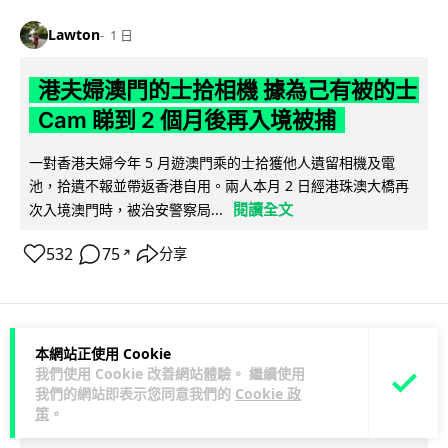
Lawton
1 日
港夫婦澳門的士拾相機 據為己有被的士
Cam 睇到 2 個月後再入境被捕
一對香港夫婦今年 5 月遊澳門乘的士拾獲他人遺留相機及電
池，拾遺不報並帶返香港自用。兩人本月 2 日經港珠澳大橋再
閱讀全文
次入境澳門時，被治安警察局...
532
75
分享
↗
本網站正使用 Cookie
3C科技
家居無線
我們使用 Cookie 改善網站體驗。 繼續使用
我們的網站即表示您同意我們的
Cookie 政
Vin
1 日
策
。