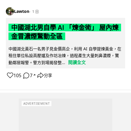
Lawton
1 日
中國湖北男自學 AI 「煉金術」 屋內煉
金冒濃煙驚動全區
中國湖北黃石一名男子見金價高企，利用 AI 自學提煉黃金，在
租住單位私設高壓爐及作坊冶煉，過程產生大量刺鼻濃煙，驚
閱讀全文
動鄰居報警。警方到場揭發整...
105
7
分享
↗
ADVERTISEMENT