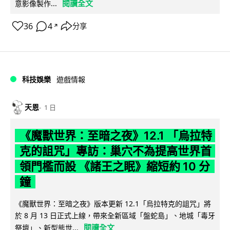
閱讀全文
意影像製作...
36
4
分享
↗
科技娛樂
遊戲情報
天恩
1 日
《魔獸世界：至暗之夜》12.1 「烏拉特
克的詛咒」專訪：巢穴不為提高世界首
領門檻而設 《諸王之眠》縮短約 10 分
鐘
《魔獸世界：至暗之夜》版本更新 12.1「烏拉特克的詛咒」將
於 8 月 13 日正式上線，帶來全新區域「盤蛇島」、地城「毒牙
閱讀全文
祭壇」、新型態世...