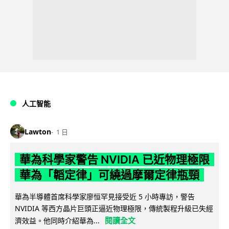
人工智能
Lawton
1 日
華為科學家警告 NVIDIA 已近物理極限
華為「韜定律」可繞過摩爾定律瓶頸
華為半導體首席科學家廖恒罕見接受近 5 小時專訪，警告
NVIDIA 等西方晶片巨頭正逼近物理極限，傳統製程升級已失經
閱讀全文
濟效益。他同時介紹華為...