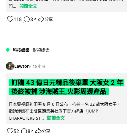
閱讀全文
門...
118
8
分享
↗
科技娛樂
影視娛樂
Lawton
16 小時
訂購 43 億日元精品後棄單 大阪女 2 年
後終被捕 涉海賊王,火影周邊產品
日本警視廳神田署 8 月 6 日公布，拘捕一名 32 歲大阪女子，
指她涉嫌在出版巨頭集英社旗下官方網店「JUMP
閱讀全文
CHARACTERS ST...
52
8
分享
↗