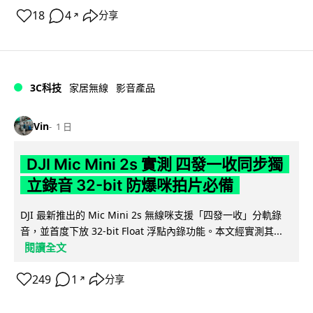
18
4
分享
↗
3C科技
家居無線
影音產品
Vin
1 日
DJI Mic Mini 2s 實測 四發一收同步獨
立錄音 32-bit 防爆咪拍片必備
DJI 最新推出的 Mic Mini 2s 無線咪支援「四發一收」分軌錄
音，並首度下放 32-bit Float 浮點內錄功能。本文經實測其...
閱讀全文
249
1
分享
↗