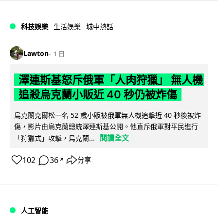
科技娛樂
生活娛樂
城中熱話
Lawton
1 日
澤連斯基怒斥俄軍「人肉狩獵」 無人機
追殺烏克蘭小販近 40 秒仍被炸傷
烏克蘭克爾松一名 52 歲小販被俄軍無人機追擊近 40 秒後被炸
傷，影片由烏克蘭總統澤連斯基公開。他直斥俄軍對平民進行
閱讀全文
「狩獵式」攻擊，烏克蘭...
102
36
分享
↗
人工智能