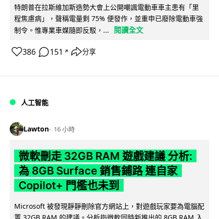
特朗普在拉斯維加斯造勢大會上公開嘲諷電動車車主患有「里
程焦慮病」，聲稱電量剩 75% 便發作，並重申已廢除電動車強
閱讀全文
制令。惟專業車媒隨即反駁，...
386
151
分享
↗
人工智能
Lawton
16 小時
微軟刪走 32GB RAM 遊戲建議 分析:
為 8GB Surface 銷售鋪路 連自家
Copilot+ 門檻也未到
Microsoft 被發現靜靜刪除官方網站上，對遊戲玩家要為電腦配
置 32GB RAM 的建議。分析指微軟同時新推出的 8GB RAM 入