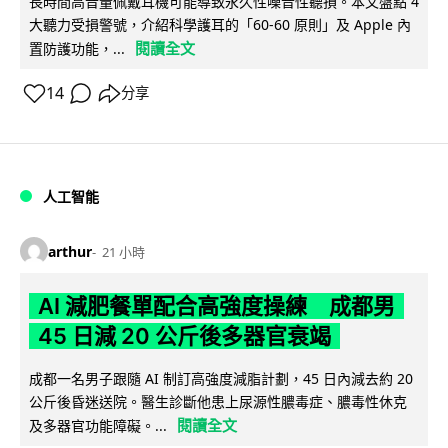
長時間高音量佩戴耳機可能導致永久性噪音性聽損。本文盤點 4
大聽力受損警號，介紹科學護耳的「60-60 原則」及 Apple 內
閱讀全文
置防護功能，...
14
分享
人工智能
arthur
21 小時
AI 減肥餐單配合高強度操練 成都男
45 日減 20 公斤後多器官衰竭
成都一名男子跟隨 AI 制訂高強度減脂計劃，45 日內減去約 20
公斤後昏迷送院。醫生診斷他患上尿源性膿毒症、膿毒性休克
閱讀全文
及多器官功能障礙。...