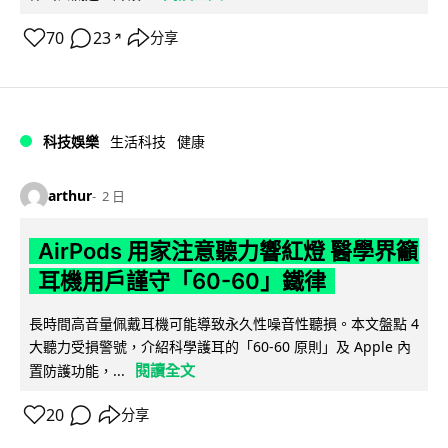
70
23
分享
↗
科技娛樂
生活科技
健康
arthur
2 日
AirPods 用家注意聽力響紅燈 醫學界籲
耳機用戶謹守「60-60」鐵律
長時間高音量佩戴耳機可能導致永久性噪音性聽損。本文盤點 4
大聽力受損警號，介紹科學護耳的「60-60 原則」及 Apple 內
閱讀全文
置防護功能，...
20
分享