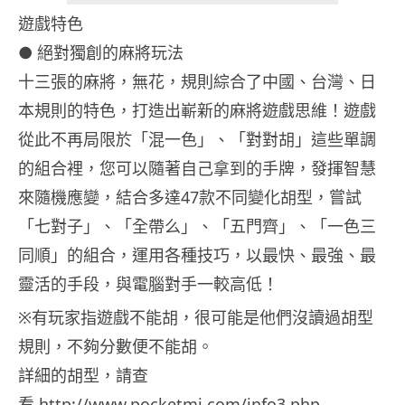
遊戲特色
● 絕對獨創的麻將玩法
十三張的麻將，無花，規則綜合了中國、台灣、日
本規則的特色，打造出嶄新的麻將遊戲思維！遊戲
從此不再局限於「混一色」、「對對胡」這些單調
的組合裡，您可以隨著自己拿到的手牌，發揮智慧
來隨機應變，結合多達47款不同變化胡型，嘗試
「七對子」、「全帶么」、「五門齊」、「一色三
同順」的組合，運用各種技巧，以最快、最強、最
靈活的手段，與電腦對手一較高低！
※有玩家指遊戲不能胡，很可能是他們沒讀過胡型
規則，不夠分數便不能胡。
詳細的胡型，請查
看
http://www.pocketmj.com/info3.php