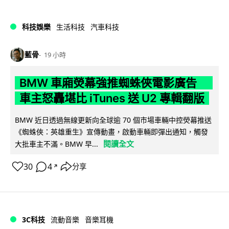
科技娛樂
生活科技
汽車科技
藍骨
19 小時
BMW 車廂熒幕強推蜘蛛俠電影廣告
車主怒轟堪比 iTunes 送 U2 專輯翻版
BMW 近日透過無線更新向全球逾 70 個市場車輛中控熒幕推送
《蜘蛛俠：英雄重生》宣傳動畫，啟動車輛即彈出通知，觸發
閱讀全文
大批車主不滿。BMW 早...
30
4
分享
↗
3C科技
流動音樂
音樂耳機