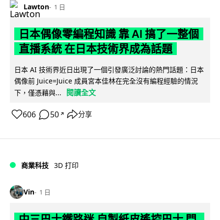
Lawton
1 日
日本偶像零編程知識 靠 AI 搞了一整個
直播系統 在日本技術界成為話題
日本 AI 技術界近日出現了一個引發廣泛討論的熱門話題：日本
偶像前 Juice=Juice 成員宮本佳林在完全沒有編程經驗的情況
閱讀全文
下，僅憑藉與...
606
50
分享
↗
商業科技
3D 打印
Vin
1 日
中三巴士鐵路迷 自製紙皮遙控巴士 門,