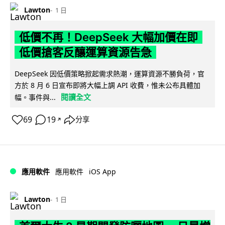
Lawton
1 日
低價不再！DeepSeek 大幅加價在即
低價搶客反釀運算資源告急
DeepSeek 因低價策略掀起需求熱潮，運算資源不勝負荷，官
方於 8 月 6 日宣布即將大幅上調 API 收費，惟未公布具體加
閱讀全文
幅。事件與...
69
19
分享
↗
iOS App
應用軟件
應用軟件
Lawton
1 日