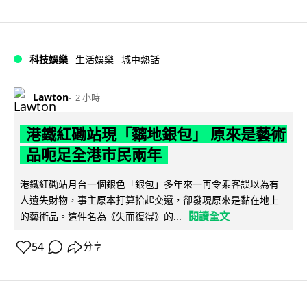
科技娛樂
生活娛樂
城中熱話
Lawton
2 小時
港鐵紅磡站現「黐地銀包」 原來是藝術
品呃足全港市民兩年
港鐵紅磡站月台一個銀色「銀包」多年來一再令乘客誤以為有
人遺失財物，事主原本打算拾起交還，卻發現原來是黏在地上
閱讀全文
的藝術品。這件名為《失而復得》的...
54
分享