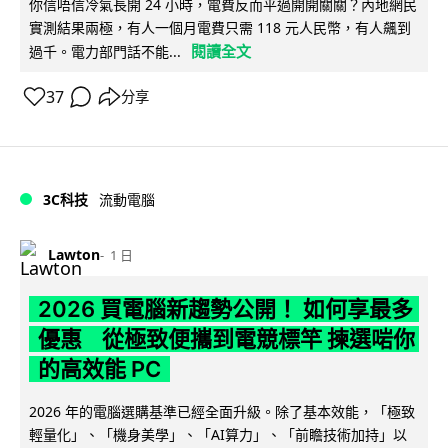
你信唔信冷氣長開 24 小時，電費反而平過開開關關？內地網民
實測結果兩極，有人一個月電費只需 118 元人民幣，有人飆到
閱讀全文
過千。電力部門話不能...
37
分享
3C科技
流動電腦
Lawton
1 日
2026 買電腦新趨勢公開！ 如何享最多
優惠 從極致便攜到電競標竿 揀選啱你
的高效能 PC
2026 年的電腦選購基準已經全面升級。除了基本效能，「極致
輕量化」、「機身美學」、「AI算力」、「前瞻技術加持」以