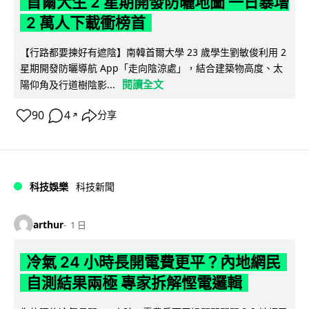
首爾大生 2 星期開發防曬地圖 一日暴增
2 萬人下載衝榜首
【行路都要揀好有遮陰】南韓首爾大學 23 歲學生劉敏俊利用 2
星期開發防曬導航 App「走向陰涼處」，結合建築物高度、太
閱讀全文
陽仰角及行道樹陰影...
90
4
分享
↗
科技娛樂
科技新聞
arthur
1 日
冷氣 24 小時長開電費更平？內地網民
自測結果兩極 專家拆解慳電邏輯