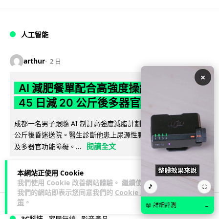
人工智能
arthur
2 日
×
AI 減肥餐單配合高強度操練 成都男
45 日減 20 公斤後多器官衰竭
成都一名男子跟隨 AI 制訂高強度減脂計劃，45 日內減去約 20
公斤後昏迷送院。醫生診斷他患上尿源性膿毒症、膿毒性休克
閱讀全文
及多器官功能障礙。...
23
4
分享
↗
本網站正使用 Cookie
我們使用 Cookie 改善網站體驗。 繼續使用
🎵
⛶
我們的網站即表示您同意我們的
Cookie 政
策
。
📖 詳細評測
→
3C科技
家居無線
影音產品