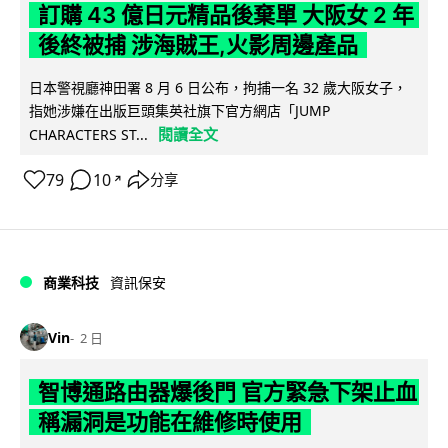
訂購 43 億日元精品後棄單 大阪女 2 年
後終被捕 涉海賊王,火影周邊產品
日本警視廳神田署 8 月 6 日公布，拘捕一名 32 歲大阪女子，
指她涉嫌在出版巨頭集英社旗下官方網店「JUMP
閱讀全文
CHARACTERS ST...
79
10
分享
↗
商業科技
資訊保安
Vin
2 日
智博通路由器爆後門 官方緊急下架止血
稱漏洞是功能在維修時使用