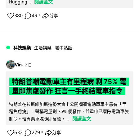
閱讀全文
Hugging...
380
49
分享
↗
科技娛樂
生活娛樂
城中熱話
Vin
2 日
特朗普嘲電動車主有里程病 剩 75% 電
量即焦慮發作 狂言一手終結電車指令
特朗普在拉斯維加斯造勢大會上公開嘲諷電動車車主患有「里
程焦慮病」，聲稱電量剩 75% 便發作，並重申已廢除電動車強
閱讀全文
制令。惟專業車媒隨即反駁，...
632
279
分享
↗