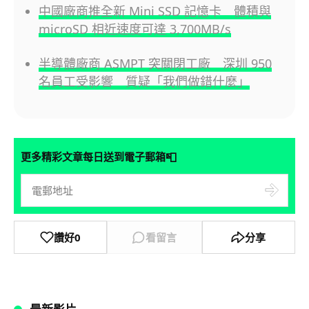
中國廠商推全新 Mini SSD 記憶卡 體積與
microSD 相近速度可達 3,700MB/s
半導體廠商 ASMPT 突關閉工廠 深圳 950
名員工受影響 質疑「我們做錯什麼」
📮
更多精彩文章每日送到電子郵箱
讚好
0
看留言
分享