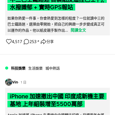
水撥識郁 + 實時GPS報站
如果你熱愛一件事，你會熱愛到怎樣的程度？一位就讀中三的
巴士鐵路迷，選擇由零開始，把自己的興趣一步步變成真正可
閱讀全文
以運作的作品。他以紙皮親手製作出...
4,517
253
分享
↗
科技娛樂
生活娛樂
城中熱話
Vin
1 日
iPhone 加速撤出中國 印度成新機主要
基地 上年組裝增至5500萬部
Apple 加速將 iPhone 生產線由中國轉往印度，目標兩年內將