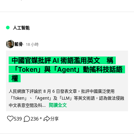
人工智能
藍骨
18 小時
中國官媒批評 AI 術語濫用英文 稱
「Token」與「Agent」動搖科技話語
權
人民網旗下評論於 8 月 6 日發表文章，批評中國廣泛使用
「Token」、「Agent」及「LLM」等英文術語，認為做法侵蝕
閱讀全文
中文表意空間及科...
539
236
分享
↗