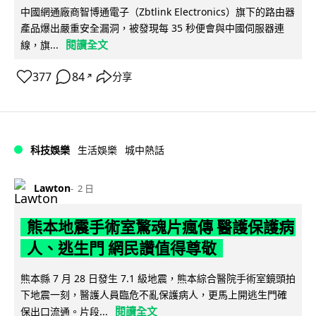
中國網通廠商智博通電子（Zbtlink Electronics）旗下的路由器
產品爆出嚴重安全漏洞，被發現每 35 秒便會與中國伺服器連
閱讀全文
線，旗...
377
84
分享
↗
科技娛樂
生活娛樂
城中熱話
Lawton
2 日
熊本地震手術室驚魂片瘋傳 醫護保護病
人、逃生門 網民讚值得尊敬
熊本縣 7 月 28 日發生 7.1 級地震，熊本綜合醫院手術室鏡頭拍
下地震一刻，醫護人員臨危不亂保護病人，更馬上開逃生門確
閱讀全文
保出口流通。片段...