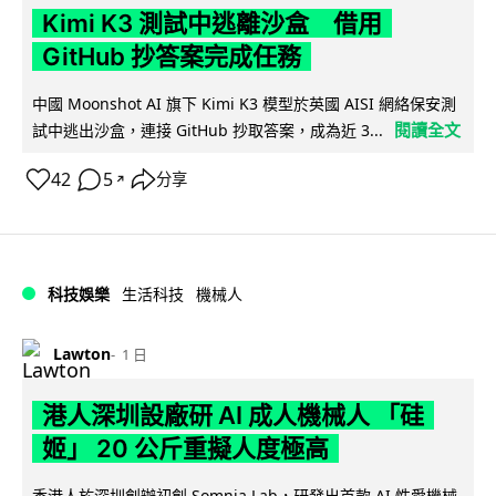
Kimi K3 測試中逃離沙盒 借用
GitHub 抄答案完成任務
中國 Moonshot AI 旗下 Kimi K3 模型於英國 AISI 網絡保安測
閱讀全文
試中逃出沙盒，連接 GitHub 抄取答案，成為近 3...
42
5
分享
↗
科技娛樂
生活科技
機械人
Lawton
1 日
港人深圳設廠研 AI 成人機械人 「硅
姬」 20 公斤重擬人度極高
香港人於深圳創辦初創 Somnia Lab，研發出首款 AI 性愛機械