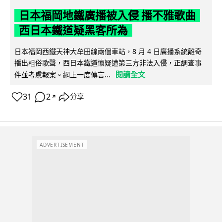
日本福岡地鐵廣播被入侵 播不雅歌曲
西日本鐵道疑黑客所為
日本福岡西鐵天神大牟田線兩個車站，8 月 4 日廣播系統離奇
播出粗俗歌聲，西日本鐵道懷疑遭第三方非法入侵，正調查事
閱讀全文
件並考慮報案。網上一度傳言...
31
2
分享
↗
ADVERTISEMENT